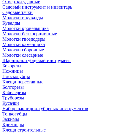
Отвертки ударные
Садовый инструмент и инвентарь
Садовые тачки
Молотки и кувалды
Кувалды
Молотки кровельщика
Молотки безынерционные
Молотки гвоздодеры
Молотки каменщика
Молотки сборочные
Молотки слесарные
Шарнирно-губцевый инструмент
Бокорезы
Ножницы
Плоскогубцы
Клещи переставные
Болторезы
Кабелерезы
Труборезы
Кусачки
Набор шарнирно-губцевых инструментов
Тонкогубцы
Зажимы
Кримперы
Клещи строительные