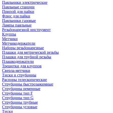
Паяльники электрические
Паяльные станции
Припой для пайки
Флюс для пайки
Паяльники газовые
Лампы паяльные
Резьбонарезной инструмент
Клуппы
Метчики
Метчикодержатели
Наборы резьбонарезные
Плашки для метрической резьбы
Плашки для трубной резьбы
Плашкодержатели
Трещотки для клуппов
Сверла-метчики
Тиски и струбцины
Распоры телескопические
Струбцины быстрозажимные
Струбцины ременные
Струбцины тип F
Струбцины тип G
Струбцины трубные
Струбцины угловые
Тиски