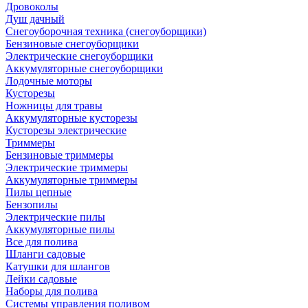
Дровоколы
Душ дачный
Снегоуборочная техника (снегоуборщики)
Бензиновые снегоуборщики
Электрические снегоуборщики
Аккумуляторные снегоуборщики
Лодочные моторы
Кусторезы
Ножницы для травы
Аккумуляторные кусторезы
Кусторезы электрические
Триммеры
Бензиновые триммеры
Электрические триммеры
Аккумуляторные триммеры
Пилы цепные
Бензопилы
Электрические пилы
Аккумуляторные пилы
Все для полива
Шланги садовые
Катушки для шлангов
Лейки садовые
Наборы для полива
Системы управления поливом