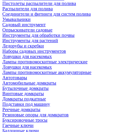
Пистолеты распылители для полива
Распылители для полива
Соединители и фитинги для систем полива
Умывальники
Садовый инструмент
Опрыскиватели садовые
Инструменты для обработки почвы
Инструменты для растений
Ледорубы и скребки
Наборы садовых инструментов
Ловушки для насекомых
Лампы противомоскитные электрические
Ловушки для насекомых
Лампы противомоскитные аккумуляторные
Автотовары
Автомобильные домкраты
Бутылочные домкраты
Винтовые домкраты
Домкраты подкатные
Подставки под машину
Реечные домкраты
Резиновые опоры для домкратов
Буксировочные тросы
Гаечные ключи
Баллонные ключи