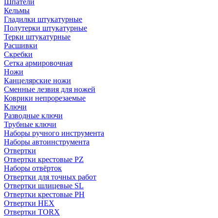
Шпатели
Кельмы
Гладилки штукатурные
Полутерки штукатурные
Терки штукатурные
Расшивки
Скребки
Сетка армировочная
Ножи
Канцелярские ножи
Сменные лезвия для ножей
Коврики непрорезаемые
Ключи
Разводные ключи
Трубные ключи
Наборы ручного инструмента
Наборы автоинструмента
Отвертки
Отвертки крестовые PZ
Наборы отвёрток
Отвертки для точных работ
Отвертки шлицевые SL
Отвертки крестовые PH
Отвертки HEX
Отвертки TORX