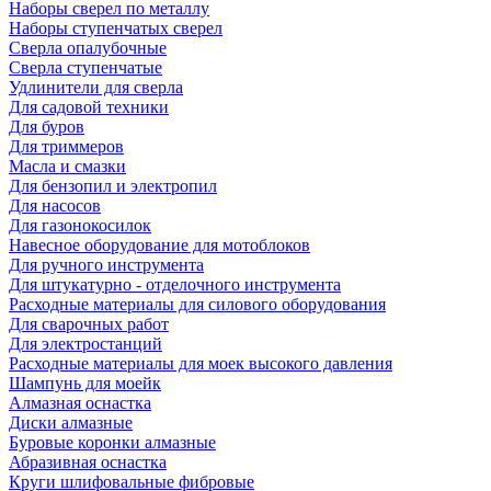
Наборы сверел по металлу
Наборы ступенчатых сверел
Сверла опалубочные
Сверла ступенчатые
Удлинители для сверла
Для садовой техники
Для буров
Для триммеров
Масла и смазки
Для бензопил и электропил
Для насосов
Для газонокосилок
Навесное оборудование для мотоблоков
Для ручного инструмента
Для штукатурно - отделочного инструмента
Расходные материалы для силового оборудования
Для сварочных работ
Для электростанций
Расходные материалы для моек высокого давления
Шампунь для моейк
Алмазная оснастка
Диски алмазные
Буровые коронки алмазные
Абразивная оснастка
Круги шлифовальные фибровые