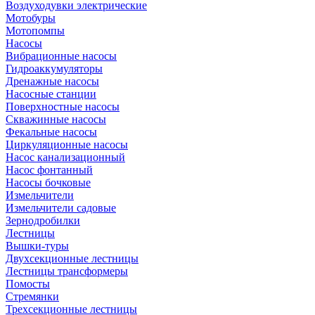
Воздуходувки электрические
Мотобуры
Мотопомпы
Насосы
Вибрационные насосы
Гидроаккумуляторы
Дренажные насосы
Насосные станции
Поверхностные насосы
Скважинные насосы
Фекальные насосы
Циркуляционные насосы
Насос канализационный
Насос фонтанный
Насосы бочковые
Измельчители
Измельчители садовые
Зернодробилки
Лестницы
Вышки-туры
Двухсекционные лестницы
Лестницы трансформеры
Помосты
Стремянки
Трехсекционные лестницы