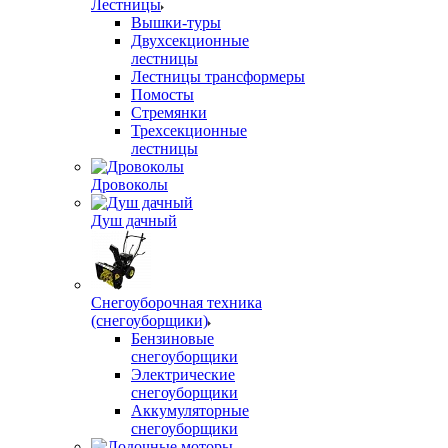
Лестницы
Вышки-туры
Двухсекционные
лестницы
Лестницы трансформеры
Помосты
Стремянки
Трехсекционные
лестницы
Дровоколы
Душ дачный
Снегоуборочная техника
(снегоуборщики)
Бензиновые
снегоуборщики
Электрические
снегоуборщики
Аккумуляторные
снегоуборщики