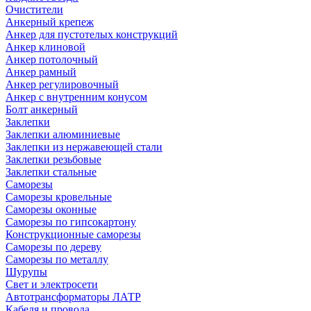
Очистители
Анкерный крепеж
Анкер для пустотелых конструкций
Анкер клиновой
Анкер потолочный
Анкер рамный
Анкер регулировочный
Анкер с внутренним конусом
Болт анкерный
Заклепки
Заклепки алюминиевые
Заклепки из нержавеющей стали
Заклепки резьбовые
Заклепки стальные
Саморезы
Саморезы кровельные
Саморезы оконные
Саморезы по гипсокартону
Конструкционные саморезы
Саморезы по дереву
Саморезы по металлу
Шурупы
Свет и электросети
Автотрансформаторы ЛАТР
Кабеля и провода