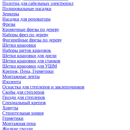
Полотна для сабельных электропил
Полировальные насадки
Зенкеры
Насадки для реноватора
Фрезы
Кромочные фрезы по дереву
Наборы фрез по дереву
Фигирейные фрезы по дереву
Щетки крацовки
Наборы щеток крацовок
Щетки крацовки для дрели
Щетки крацовки для станков
Щетки крацовки для УШМ
Крепеж, Пена, Герметики
Монтажные ленты
Изолента
Оснастка для степлеров и заклепочников
Скобы для степлеров
Гвозди для степлеров
Специальный крепеж
Хомуты
Строительная химия
Герметики
Монтажная пена
Жидкие гвозди