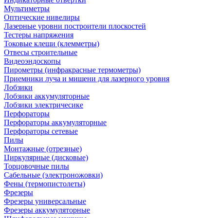
Мультиметры
Оптические нивелиры
Лазерные уровни построители плоскостей
Тестеры напряжения
Токовые клещи (клемметры)
Отвесы строительные
Видеоэндоскопы
Пирометры (инфракрасные термометры)
Приемники луча и мишени для лазерного уровня
Лобзики
Лобзики аккумуляторные
Лобзики электричесике
Перфораторы
Перфораторы аккумуляторные
Перфораторы сетевые
Пилы
Монтажные (отрезные)
Циркулярные (дисковые)
Торцовочные пилы
Сабельные (электроножовки)
Фены (термопистолеты)
Фрезеры
Фрезеры универсальные
Фрезеры аккумуляторные