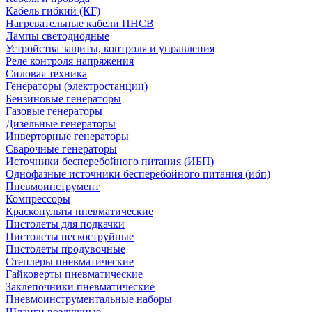
Кабель гибкий (КГ)
Нагревательные кабели ПНСВ
Лампы светодиодные
Устройства защиты, контроля и управления
Реле контроля напряжения
Силовая техника
Генераторы (электростанции)
Бензиновые генераторы
Газовые генераторы
Дизельные генераторы
Инверторные генераторы
Сварочные генераторы
Источники бесперебойного питания (ИБП)
Однофазные источники бесперебойного питания (ибп)
Пневмоинструмент
Компрессоры
Краскопульты пневматические
Пистолеты для подкачки
Пистолеты пескоструйные
Пистолеты продувочные
Степлеры пневматические
Гайковерты пневматические
Заклепочники пневматические
Пневмоинструментальные наборы
Шланги воздушные