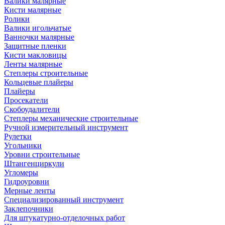
Валики малярные
Кисти малярные
Ролики
Валики игольчатые
Ванночки малярные
Защитные пленки
Кисти макловицы
Ленты малярные
Степлеры строительные
Кольцевые плайеры
Плайеры
Просекатели
Скобоудалители
Степлеры механические строительные
Ручной измерительный инструмент
Рулетки
Угольники
Уровни строительные
Штангенциркули
Угломеры
Гидроуровни
Мерные ленты
Специализированный инструмент
Заклепочники
Для штукатурно-отделочных работ