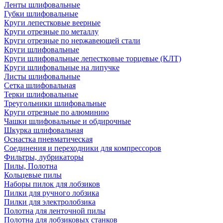
Ленты шлифовальные
Губки шлифовальные
Круги лепестковые веерные
Круги отрезные по металлу
Круги отрезные по нержавеющей стали
Круги шлифовальные
Круги шлифовальные лепестковые торцевые (КЛТ)
Круги шлифовальные на липучке
Листы шлифовальные
Сетка шлифовальная
Терки шлифовальные
Треугольники шлифовальные
Круги отрезные по алюминию
Чашки шлифовальные и обдирочные
Шкурка шлифовальная
Оснастка пневматическая
Соединения и переходники для компрессоров
Фильтры, лубрикаторы
Пилы, Полотна
Кольцевые пилы
Наборы пилок для лобзиков
Пилки для ручного лобзика
Пилки для электролобзика
Полотна для ленточной пилы
Полотна для лобзиковых станков