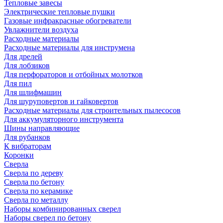
Тепловые завесы
Электрические тепловые пушки
Газовые инфракрасные обогреватели
Увлажнители воздуха
Расходные материалы
Расходные материалы для инструмена
Для дрелей
Для лобзиков
Для перфораторов и отбойных молотков
Для пил
Для шлифмашин
Для шуруповертов и гайковертов
Расходные материалы для строительных пылесосов
Для аккумуляторного инструмента
Шины направляющие
Для рубанков
К вибраторам
Коронки
Сверла
Сверла по дереву
Сверла по бетону
Сверла по керамике
Сверла по металлу
Наборы комбинированных сверел
Наборы сверел по бетону