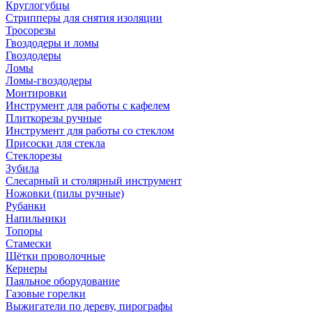
Круглогубцы
Стрипперы для снятия изоляции
Тросорезы
Гвоздодеры и ломы
Гвоздодеры
Ломы
Ломы-гвоздодеры
Монтировки
Инструмент для работы с кафелем
Плиткорезы ручные
Инструмент для работы со стеклом
Присоски для стекла
Стеклорезы
Зубила
Слесарный и столярный инструмент
Ножовки (пилы ручные)
Рубанки
Напильники
Топоры
Стамески
Щётки проволочные
Кернеры
Паяльное оборудование
Газовые горелки
Выжигатели по дереву, пирографы