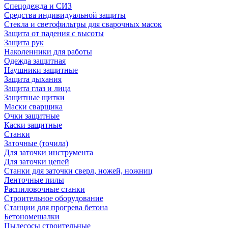
Спецодежда и СИЗ
Средства индивидуальной защиты
Стекла и светофильтры для сварочных масок
Защита от падения с высоты
Защита рук
Наколенники для работы
Одежда защитная
Наушники защитные
Защита дыхания
Защита глаз и лица
Защитные щитки
Маски сварщика
Очки защитные
Каски защитные
Станки
Заточные (точила)
Для заточки инструмента
Для заточки цепей
Станки для заточки сверл, ножей, ножниц
Ленточные пилы
Распиловочные станки
Строительное оборудование
Станции для прогрева бетона
Бетономешалки
Пылесосы строительные