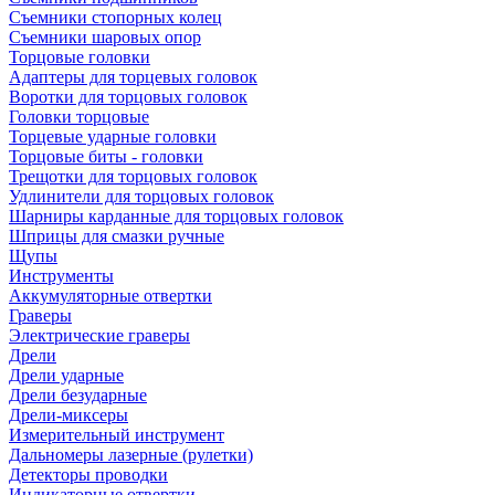
Съемники стопорных колец
Съемники шаровых опор
Торцовые головки
Адаптеры для торцевых головок
Воротки для торцовых головок
Головки торцовые
Торцевые ударные головки
Торцовые биты - головки
Трещотки для торцовых головок
Удлинители для торцовых головок
Шарниры карданные для торцовых головок
Шприцы для смазки ручные
Щупы
Инструменты
Аккумуляторные отвертки
Граверы
Электрические граверы
Дрели
Дрели ударные
Дрели безударные
Дрели-миксеры
Измерительный инструмент
Дальномеры лазерные (рулетки)
Детекторы проводки
Индикаторные отвертки