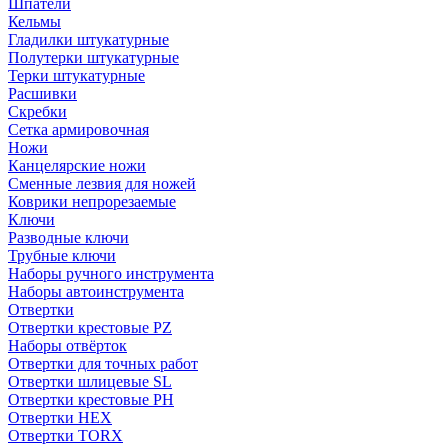
Шпатели
Кельмы
Гладилки штукатурные
Полутерки штукатурные
Терки штукатурные
Расшивки
Скребки
Сетка армировочная
Ножи
Канцелярские ножи
Сменные лезвия для ножей
Коврики непрорезаемые
Ключи
Разводные ключи
Трубные ключи
Наборы ручного инструмента
Наборы автоинструмента
Отвертки
Отвертки крестовые PZ
Наборы отвёрток
Отвертки для точных работ
Отвертки шлицевые SL
Отвертки крестовые PH
Отвертки HEX
Отвертки TORX