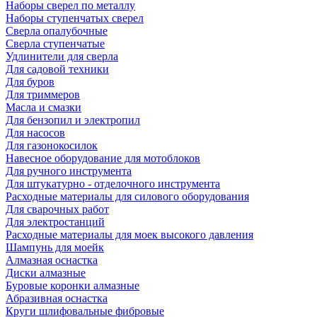
Наборы сверел по металлу
Наборы ступенчатых сверел
Сверла опалубочные
Сверла ступенчатые
Удлинители для сверла
Для садовой техники
Для буров
Для триммеров
Масла и смазки
Для бензопил и электропил
Для насосов
Для газонокосилок
Навесное оборудование для мотоблоков
Для ручного инструмента
Для штукатурно - отделочного инструмента
Расходные материалы для силового оборудования
Для сварочных работ
Для электростанций
Расходные материалы для моек высокого давления
Шампунь для моейк
Алмазная оснастка
Диски алмазные
Буровые коронки алмазные
Абразивная оснастка
Круги шлифовальные фибровые