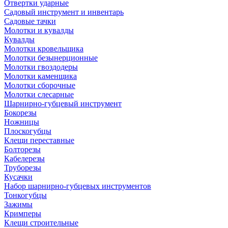
Отвертки ударные
Садовый инструмент и инвентарь
Садовые тачки
Молотки и кувалды
Кувалды
Молотки кровельщика
Молотки безынерционные
Молотки гвоздодеры
Молотки каменщика
Молотки сборочные
Молотки слесарные
Шарнирно-губцевый инструмент
Бокорезы
Ножницы
Плоскогубцы
Клещи переставные
Болторезы
Кабелерезы
Труборезы
Кусачки
Набор шарнирно-губцевых инструментов
Тонкогубцы
Зажимы
Кримперы
Клещи строительные