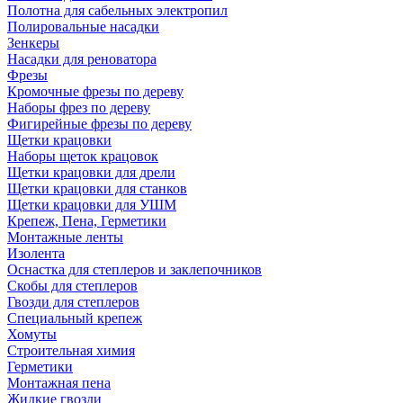
Полотна для сабельных электропил
Полировальные насадки
Зенкеры
Насадки для реноватора
Фрезы
Кромочные фрезы по дереву
Наборы фрез по дереву
Фигирейные фрезы по дереву
Щетки крацовки
Наборы щеток крацовок
Щетки крацовки для дрели
Щетки крацовки для станков
Щетки крацовки для УШМ
Крепеж, Пена, Герметики
Монтажные ленты
Изолента
Оснастка для степлеров и заклепочников
Скобы для степлеров
Гвозди для степлеров
Специальный крепеж
Хомуты
Строительная химия
Герметики
Монтажная пена
Жидкие гвозди