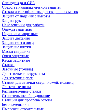
Спецодежда и СИЗ
Средства индивидуальной защиты
Стекла и светофильтры для сварочных масок
Защита от падения с высоты
Защита рук
Наколенники для работы
Одежда защитная
Наушники защитные
Защита дыхания
Защита глаз и лица
Защитные щитки
Маски сварщика
Очки защитные
Каски защитные
Станки
Заточные (точила)
Для заточки инструмента
Для заточки цепей
Станки для заточки сверл, ножей, ножниц
Ленточные пилы
Распиловочные станки
Строительное оборудование
Станции для прогрева бетона
Бетономешалки
Пылесосы строительные