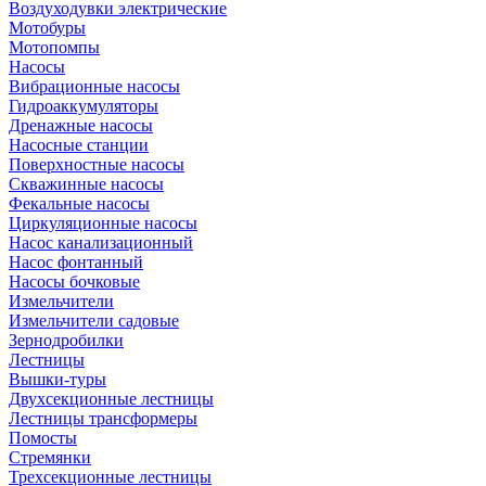
Воздуходувки электрические
Мотобуры
Мотопомпы
Насосы
Вибрационные насосы
Гидроаккумуляторы
Дренажные насосы
Насосные станции
Поверхностные насосы
Скважинные насосы
Фекальные насосы
Циркуляционные насосы
Насос канализационный
Насос фонтанный
Насосы бочковые
Измельчители
Измельчители садовые
Зернодробилки
Лестницы
Вышки-туры
Двухсекционные лестницы
Лестницы трансформеры
Помосты
Стремянки
Трехсекционные лестницы