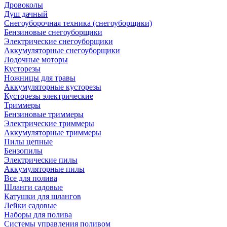
Дровоколы
Душ дачный
Снегоуборочная техника (снегоуборщики)
Бензиновые снегоуборщики
Электрические снегоуборщики
Аккумуляторные снегоуборщики
Лодочные моторы
Кусторезы
Ножницы для травы
Аккумуляторные кусторезы
Кусторезы электрические
Триммеры
Бензиновые триммеры
Электрические триммеры
Аккумуляторные триммеры
Пилы цепные
Бензопилы
Электрические пилы
Аккумуляторные пилы
Все для полива
Шланги садовые
Катушки для шлангов
Лейки садовые
Наборы для полива
Системы управления поливом