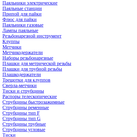
Паяльники электрические
Паяльные станции
Припой для пайки
Флюс для пайки
Паяльники газовые
Лампы паяльные
Резьбонарезной инструмент
Клуппы
Метчики
Метчикодержатели
Наборы резьбонарезные
Плашки для метрической резьбы
Плашки для трубной резьбы
Плашкодержатели
Трещотки для клуппов
Сверла-метчики
Тиски и струбцины
Распоры телескопические
Струбцины быстрозажимные
Струбцины ременные
Струбцины тип F
Струбцины тип G
Струбцины трубные
Струбцины угловые
Тиски