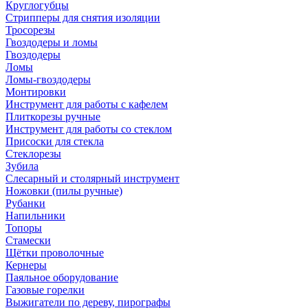
Круглогубцы
Стрипперы для снятия изоляции
Тросорезы
Гвоздодеры и ломы
Гвоздодеры
Ломы
Ломы-гвоздодеры
Монтировки
Инструмент для работы с кафелем
Плиткорезы ручные
Инструмент для работы со стеклом
Присоски для стекла
Стеклорезы
Зубила
Слесарный и столярный инструмент
Ножовки (пилы ручные)
Рубанки
Напильники
Топоры
Стамески
Щётки проволочные
Кернеры
Паяльное оборудование
Газовые горелки
Выжигатели по дереву, пирографы