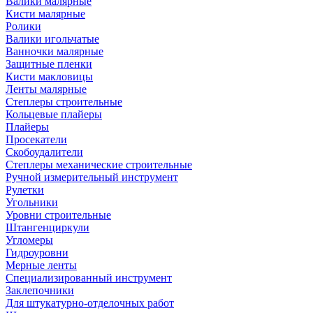
Валики малярные
Кисти малярные
Ролики
Валики игольчатые
Ванночки малярные
Защитные пленки
Кисти макловицы
Ленты малярные
Степлеры строительные
Кольцевые плайеры
Плайеры
Просекатели
Скобоудалители
Степлеры механические строительные
Ручной измерительный инструмент
Рулетки
Угольники
Уровни строительные
Штангенциркули
Угломеры
Гидроуровни
Мерные ленты
Специализированный инструмент
Заклепочники
Для штукатурно-отделочных работ