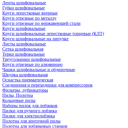
Ленты шлифовальные
Губки шлифовальные
Круги лепестковые веерные
Круги отрезные по металлу
Круги отрезные по нержавеющей стали
Круги шлифовальные
Круги шлифовальные лепестковые торцевые (КЛТ)
Круги шлифовальные на липучке
Листы шлифовальные
Сетка шлифовальная
Терки шлифовальные
Треугольники шлифовальные
Круги отрезные по алюминию
Чашки шлифовальные и обдирочные
Шкурка шлифовальная
Оснастка пневматическая
Соединения и переходники для компрессоров
Фильтры, лубрикаторы
Пилы, Полотна
Кольцевые пилы
Наборы пилок для лобзиков
Пилки для ручного лобзика
Пилки для электролобзика
Полотна для ленточной пилы
Полотна для лобзиковых станков