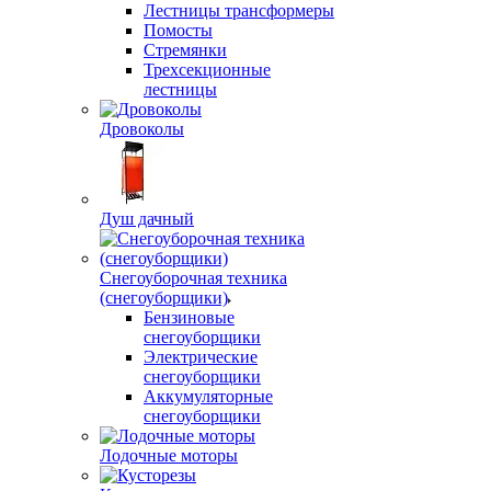
Лестницы трансформеры
Помосты
Стремянки
Трехсекционные
лестницы
Дровоколы
Душ дачный
Снегоуборочная техника
(снегоуборщики)
Бензиновые
снегоуборщики
Электрические
снегоуборщики
Аккумуляторные
снегоуборщики
Лодочные моторы