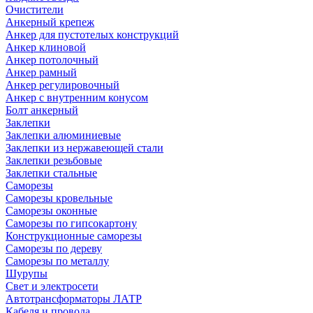
Очистители
Анкерный крепеж
Анкер для пустотелых конструкций
Анкер клиновой
Анкер потолочный
Анкер рамный
Анкер регулировочный
Анкер с внутренним конусом
Болт анкерный
Заклепки
Заклепки алюминиевые
Заклепки из нержавеющей стали
Заклепки резьбовые
Заклепки стальные
Саморезы
Саморезы кровельные
Саморезы оконные
Саморезы по гипсокартону
Конструкционные саморезы
Саморезы по дереву
Саморезы по металлу
Шурупы
Свет и электросети
Автотрансформаторы ЛАТР
Кабеля и провода