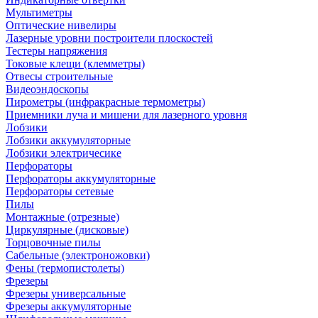
Мультиметры
Оптические нивелиры
Лазерные уровни построители плоскостей
Тестеры напряжения
Токовые клещи (клемметры)
Отвесы строительные
Видеоэндоскопы
Пирометры (инфракрасные термометры)
Приемники луча и мишени для лазерного уровня
Лобзики
Лобзики аккумуляторные
Лобзики электричесике
Перфораторы
Перфораторы аккумуляторные
Перфораторы сетевые
Пилы
Монтажные (отрезные)
Циркулярные (дисковые)
Торцовочные пилы
Сабельные (электроножовки)
Фены (термопистолеты)
Фрезеры
Фрезеры универсальные
Фрезеры аккумуляторные