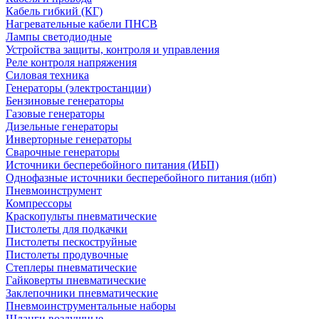
Кабель гибкий (КГ)
Нагревательные кабели ПНСВ
Лампы светодиодные
Устройства защиты, контроля и управления
Реле контроля напряжения
Силовая техника
Генераторы (электростанции)
Бензиновые генераторы
Газовые генераторы
Дизельные генераторы
Инверторные генераторы
Сварочные генераторы
Источники бесперебойного питания (ИБП)
Однофазные источники бесперебойного питания (ибп)
Пневмоинструмент
Компрессоры
Краскопульты пневматические
Пистолеты для подкачки
Пистолеты пескоструйные
Пистолеты продувочные
Степлеры пневматические
Гайковерты пневматические
Заклепочники пневматические
Пневмоинструментальные наборы
Шланги воздушные