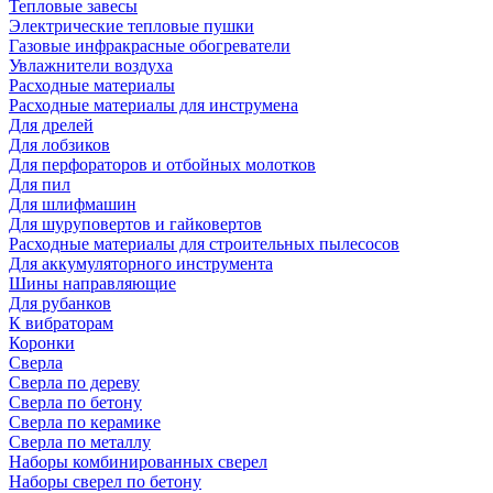
Тепловые завесы
Электрические тепловые пушки
Газовые инфракрасные обогреватели
Увлажнители воздуха
Расходные материалы
Расходные материалы для инструмена
Для дрелей
Для лобзиков
Для перфораторов и отбойных молотков
Для пил
Для шлифмашин
Для шуруповертов и гайковертов
Расходные материалы для строительных пылесосов
Для аккумуляторного инструмента
Шины направляющие
Для рубанков
К вибраторам
Коронки
Сверла
Сверла по дереву
Сверла по бетону
Сверла по керамике
Сверла по металлу
Наборы комбинированных сверел
Наборы сверел по бетону