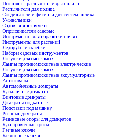
Пистолеты распылители для полива
Распылители для полива
Соединители и фитинги для систем полива
Умывальники
Садовый инструмент
Опрыскиватели садовые
Инструменты для обработки почвы
Инструменты для растений
Ледорубы и скребки
Наборы садовых инструментов
Ловушки для насекомых
Лампы противомоскитные электрические
Ловушки для насекомых
Лампы противомоскитные аккумуляторные
Автотовары
Автомобильные домкраты
Бутылочные домкраты
Винтовые домкраты
Домкраты подкатные
Подставки под машину
Реечные домкраты
Резиновые опоры для домкратов
Буксировочные тросы
Гаечные ключи
Баллонные ключи