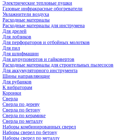
Электрические тепловые пушки
Газовые инфракрасные обогреватели
Увлажнители воздуха
Расходные материалы
Расходные материалы для инструмена
Для дрелей
Для лобзиков
Для перфораторов и отбойных молотков
Для пил
Для шлифмашин
Для шуруповертов и гайковертов
Расходные материалы для строительных пылесосов
Для аккумуляторного инструмента
Шины направляющие
Для рубанков
К вибраторам
Коронки
Сверла
Сверла по дереву
Сверла по бетону
Сверла по керамике
Сверла по металлу
Наборы комбинированных сверел
Наборы сверел по бетону
Наборы сверел по металлу