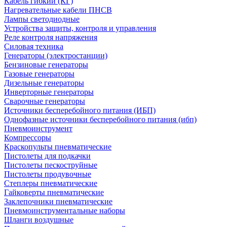
Кабель гибкий (КГ)
Нагревательные кабели ПНСВ
Лампы светодиодные
Устройства защиты, контроля и управления
Реле контроля напряжения
Силовая техника
Генераторы (электростанции)
Бензиновые генераторы
Газовые генераторы
Дизельные генераторы
Инверторные генераторы
Сварочные генераторы
Источники бесперебойного питания (ИБП)
Однофазные источники бесперебойного питания (ибп)
Пневмоинструмент
Компрессоры
Краскопульты пневматические
Пистолеты для подкачки
Пистолеты пескоструйные
Пистолеты продувочные
Степлеры пневматические
Гайковерты пневматические
Заклепочники пневматические
Пневмоинструментальные наборы
Шланги воздушные