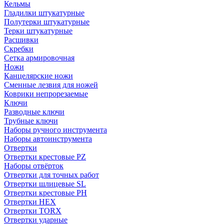
Кельмы
Гладилки штукатурные
Полутерки штукатурные
Терки штукатурные
Расшивки
Скребки
Сетка армировочная
Ножи
Канцелярские ножи
Сменные лезвия для ножей
Коврики непрорезаемые
Ключи
Разводные ключи
Трубные ключи
Наборы ручного инструмента
Наборы автоинструмента
Отвертки
Отвертки крестовые PZ
Наборы отвёрток
Отвертки для точных работ
Отвертки шлицевые SL
Отвертки крестовые PH
Отвертки HEX
Отвертки TORX
Отвертки ударные