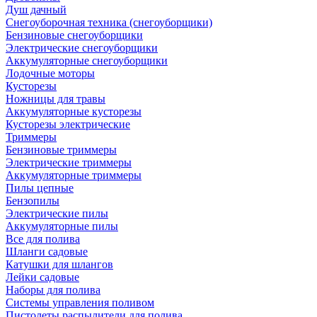
Душ дачный
Снегоуборочная техника (снегоуборщики)
Бензиновые снегоуборщики
Электрические снегоуборщики
Аккумуляторные снегоуборщики
Лодочные моторы
Кусторезы
Ножницы для травы
Аккумуляторные кусторезы
Кусторезы электрические
Триммеры
Бензиновые триммеры
Электрические триммеры
Аккумуляторные триммеры
Пилы цепные
Бензопилы
Электрические пилы
Аккумуляторные пилы
Все для полива
Шланги садовые
Катушки для шлангов
Лейки садовые
Наборы для полива
Системы управления поливом
Пистолеты распылители для полива