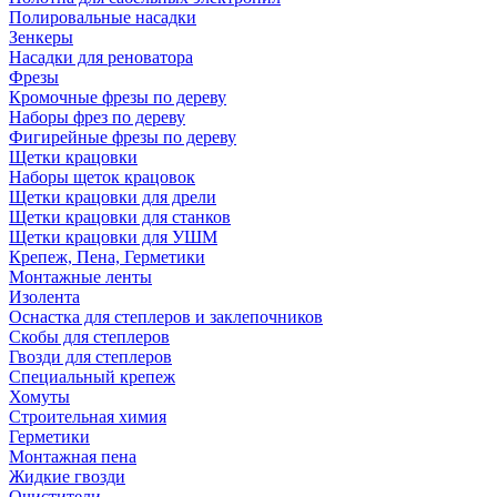
Полировальные насадки
Зенкеры
Насадки для реноватора
Фрезы
Кромочные фрезы по дереву
Наборы фрез по дереву
Фигирейные фрезы по дереву
Щетки крацовки
Наборы щеток крацовок
Щетки крацовки для дрели
Щетки крацовки для станков
Щетки крацовки для УШМ
Крепеж, Пена, Герметики
Монтажные ленты
Изолента
Оснастка для степлеров и заклепочников
Скобы для степлеров
Гвозди для степлеров
Специальный крепеж
Хомуты
Строительная химия
Герметики
Монтажная пена
Жидкие гвозди
Очистители