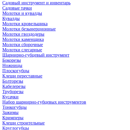
Садовый инструмент и инвентарь
Садовые тачки
Молотки и кувалды
Кувалды
Молотки кровельщика
Молотки безынерционные
Молотки гвоздодеры
Молотки каменщика
Молотки сборочные
Молотки слесарные
Шарнирно-губцевый инструмент
Бокорезы
Ножницы
Плоскогубцы
Клещи переставные
Болторезы
Кабелерезы
Труборезы
Кусачки
Набор шарнирно-губцевых инструментов
Тонкогубцы
Зажимы
Кримперы
Клещи строительные
Круглогубцы