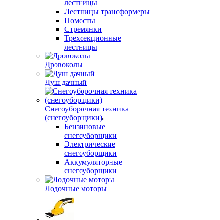
лестницы
Лестницы трансформеры
Помосты
Стремянки
Трехсекционные
лестницы
Дровоколы
Душ дачный
Снегоуборочная техника
(снегоуборщики)
Бензиновые
снегоуборщики
Электрические
снегоуборщики
Аккумуляторные
снегоуборщики
Лодочные моторы