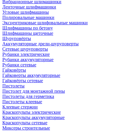
Вибрационные шлимашинки
Ленточные шлифмашинки
Угловые шлифмашины
Полировальные машинки
Эксцентриковые шлифовальные машинки
Шлифмашины по бетону
Шлифмашины щеточные
Шуруповёрты
Аккумуляторные дрели-шуруповерты
Сетевые шуруповерты
Рубанки электрические
Рубанки аккумуляторные
Рубанки сетевые
Гайковёрты
Гайковерты аккумуляторные
Гайковёрты сетевые
Пистолеты
Пистолет для монтажной пены
Пистолеты для герметика
Пистолеты клеевые
Клеевые стержни
Краскопульты электрические
Краскопульты аккумуляторные
Краскопульты сетевые
Миксеры строительные