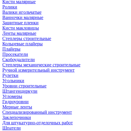
Кисти малярные
Ролики
Валики игольчатые
Ванночки малярные
Защитные пленки
Кисти макловицы
Ленты малярные
Степлеры строительные
Кольцевые плайеры
Плайеры
Просекатели
Скобоудалители
Степлеры механические строительные
Ручной измерительный инструмент
Рулетки
Угольники
Уровни строительные
Штангенциркули
Угломеры
Гидроуровни
Мерные ленты
Специализированный инструмент
Заклепочники
Для штукатурно-отделочных работ
Шпатели