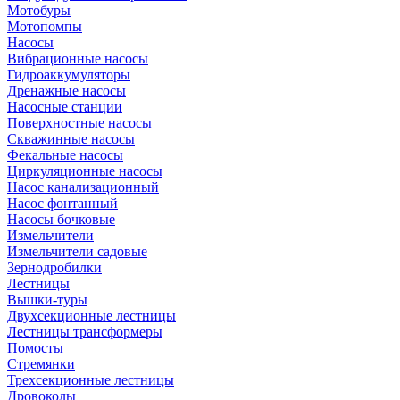
Мотобуры
Мотопомпы
Насосы
Вибрационные насосы
Гидроаккумуляторы
Дренажные насосы
Насосные станции
Поверхностные насосы
Скважинные насосы
Фекальные насосы
Циркуляционные насосы
Насос канализационный
Насос фонтанный
Насосы бочковые
Измельчители
Измельчители садовые
Зернодробилки
Лестницы
Вышки-туры
Двухсекционные лестницы
Лестницы трансформеры
Помосты
Стремянки
Трехсекционные лестницы
Дровоколы