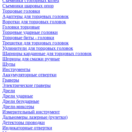
Съемники стопорных колец
Съемники шаровых опор
Торцовые головки
Адаптеры для торцевых головок
Воротки для торцовых головок
Головки торцовые
Торцевые ударные головки
Торцовые биты - головки
Трещотки для торцовых головок
Удлинители для торцовых головок
Шарниры карданные для торцовых головок
Шприцы для смазки ручные
Щупы
Инструменты
Аккумуляторные отвертки
Граверы
Электрические граверы
Дрели
Дрели ударные
Дрели безударные
Дрели-миксеры
Измерительный инструмент
Дальномеры лазерные (рулетки)
Детекторы проводки
Индикаторные отвертки