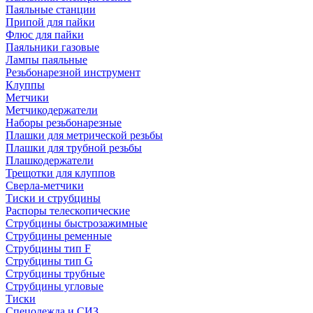
Паяльные станции
Припой для пайки
Флюс для пайки
Паяльники газовые
Лампы паяльные
Резьбонарезной инструмент
Клуппы
Метчики
Метчикодержатели
Наборы резьбонарезные
Плашки для метрической резьбы
Плашки для трубной резьбы
Плашкодержатели
Трещотки для клуппов
Сверла-метчики
Тиски и струбцины
Распоры телескопические
Струбцины быстрозажимные
Струбцины ременные
Струбцины тип F
Струбцины тип G
Струбцины трубные
Струбцины угловые
Тиски
Спецодежда и СИЗ