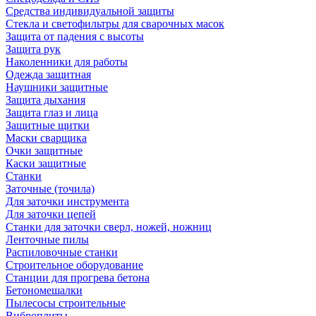
Средства индивидуальной защиты
Стекла и светофильтры для сварочных масок
Защита от падения с высоты
Защита рук
Наколенники для работы
Одежда защитная
Наушники защитные
Защита дыхания
Защита глаз и лица
Защитные щитки
Маски сварщика
Очки защитные
Каски защитные
Станки
Заточные (точила)
Для заточки инструмента
Для заточки цепей
Станки для заточки сверл, ножей, ножниц
Ленточные пилы
Распиловочные станки
Строительное оборудование
Станции для прогрева бетона
Бетономешалки
Пылесосы строительные
Виброплиты