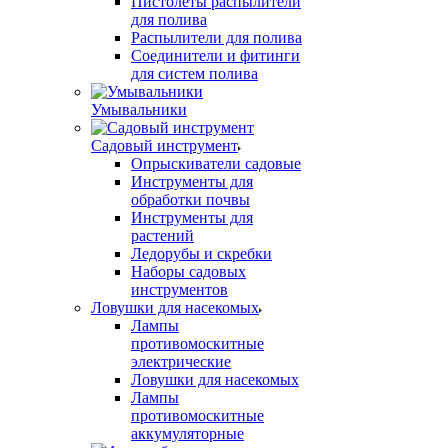
Пистолеты распылители
для полива
Распылители для полива
Соединители и фитинги
для систем полива
Умывальники
Садовый инструмент
Опрыскиватели садовые
Инструменты для
обработки почвы
Инструменты для
растений
Ледорубы и скребки
Наборы садовых
инструментов
Ловушки для насекомых
Лампы
противомоскитные
электрические
Ловушки для насекомых
Лампы
противомоскитные
аккумуляторные