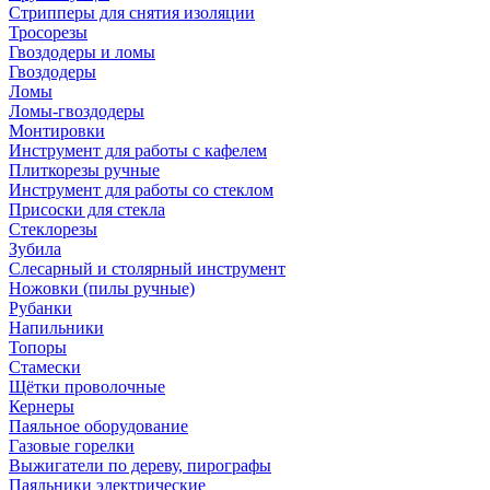
Стрипперы для снятия изоляции
Тросорезы
Гвоздодеры и ломы
Гвоздодеры
Ломы
Ломы-гвоздодеры
Монтировки
Инструмент для работы с кафелем
Плиткорезы ручные
Инструмент для работы со стеклом
Присоски для стекла
Стеклорезы
Зубила
Слесарный и столярный инструмент
Ножовки (пилы ручные)
Рубанки
Напильники
Топоры
Стамески
Щётки проволочные
Кернеры
Паяльное оборудование
Газовые горелки
Выжигатели по дереву, пирографы
Паяльники электрические