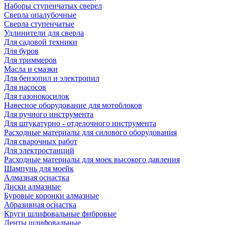
Наборы ступенчатых сверел
Сверла опалубочные
Сверла ступенчатые
Удлинители для сверла
Для садовой техники
Для буров
Для триммеров
Масла и смазки
Для бензопил и электропил
Для насосов
Для газонокосилок
Навесное оборудование для мотоблоков
Для ручного инструмента
Для штукатурно - отделочного инструмента
Расходные материалы для силового оборудования
Для сварочных работ
Для электростанций
Расходные материалы для моек высокого давления
Шампунь для моейк
Алмазная оснастка
Диски алмазные
Буровые коронки алмазные
Абразивная оснастка
Круги шлифовальные фибровые
Ленты шлифовальные