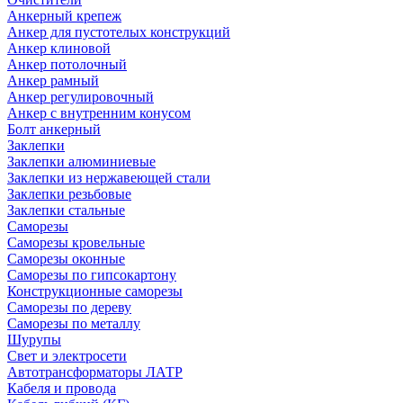
Анкерный крепеж
Анкер для пустотелых конструкций
Анкер клиновой
Анкер потолочный
Анкер рамный
Анкер регулировочный
Анкер с внутренним конусом
Болт анкерный
Заклепки
Заклепки алюминиевые
Заклепки из нержавеющей стали
Заклепки резьбовые
Заклепки стальные
Саморезы
Саморезы кровельные
Саморезы оконные
Саморезы по гипсокартону
Конструкционные саморезы
Саморезы по дереву
Саморезы по металлу
Шурупы
Свет и электросети
Автотрансформаторы ЛАТР
Кабеля и провода