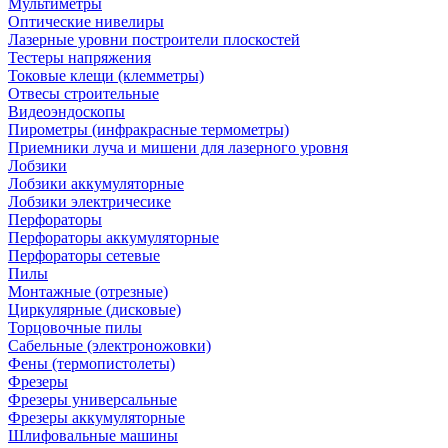
Мультиметры
Оптические нивелиры
Лазерные уровни построители плоскостей
Тестеры напряжения
Токовые клещи (клемметры)
Отвесы строительные
Видеоэндоскопы
Пирометры (инфракрасные термометры)
Приемники луча и мишени для лазерного уровня
Лобзики
Лобзики аккумуляторные
Лобзики электричесике
Перфораторы
Перфораторы аккумуляторные
Перфораторы сетевые
Пилы
Монтажные (отрезные)
Циркулярные (дисковые)
Торцовочные пилы
Сабельные (электроножовки)
Фены (термопистолеты)
Фрезеры
Фрезеры универсальные
Фрезеры аккумуляторные
Шлифовальные машины