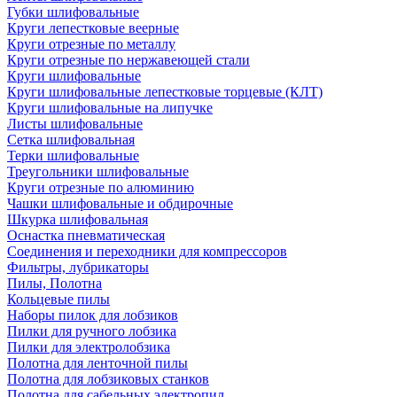
Губки шлифовальные
Круги лепестковые веерные
Круги отрезные по металлу
Круги отрезные по нержавеющей стали
Круги шлифовальные
Круги шлифовальные лепестковые торцевые (КЛТ)
Круги шлифовальные на липучке
Листы шлифовальные
Сетка шлифовальная
Терки шлифовальные
Треугольники шлифовальные
Круги отрезные по алюминию
Чашки шлифовальные и обдирочные
Шкурка шлифовальная
Оснастка пневматическая
Соединения и переходники для компрессоров
Фильтры, лубрикаторы
Пилы, Полотна
Кольцевые пилы
Наборы пилок для лобзиков
Пилки для ручного лобзика
Пилки для электролобзика
Полотна для ленточной пилы
Полотна для лобзиковых станков
Полотна для сабельных электропил