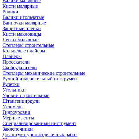
Валики малярные
Кисти малярные
Ролики
Валики игольчатые
Ванночки малярные
Защитные пленки
Кисти макловицы
Ленты малярные
Степлеры строительные
Кольцевые плайеры
Плайеры
Просекатели
Скобоудалители
Степлеры механические строительные
Ручной измерительный инструмент
Рулетки
Угольники
Уровни строительные
Штангенциркули
Угломеры
Гидроуровни
Мерные ленты
Специализированный инструмент
Заклепочники
Для штукатурно-отделочных работ