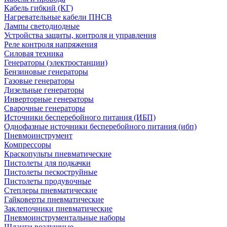
Кабель гибкий (КГ)
Нагревательные кабели ПНСВ
Лампы светодиодные
Устройства защиты, контроля и управления
Реле контроля напряжения
Силовая техника
Генераторы (электростанции)
Бензиновые генераторы
Газовые генераторы
Дизельные генераторы
Инверторные генераторы
Сварочные генераторы
Источники бесперебойного питания (ИБП)
Однофазные источники бесперебойного питания (ибп)
Пневмоинструмент
Компрессоры
Краскопульты пневматические
Пистолеты для подкачки
Пистолеты пескоструйные
Пистолеты продувочные
Степлеры пневматические
Гайковерты пневматические
Заклепочники пневматические
Пневмоинструментальные наборы
Шланги воздушные