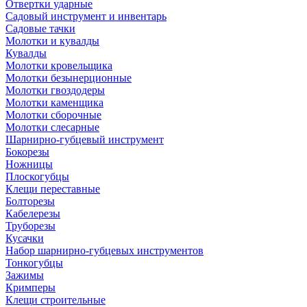
Отвертки ударные
Садовый инструмент и инвентарь
Садовые тачки
Молотки и кувалды
Кувалды
Молотки кровельщика
Молотки безынерционные
Молотки гвоздодеры
Молотки каменщика
Молотки сборочные
Молотки слесарные
Шарнирно-губцевый инструмент
Бокорезы
Ножницы
Плоскогубцы
Клещи переставные
Болторезы
Кабелерезы
Труборезы
Кусачки
Набор шарнирно-губцевых инструментов
Тонкогубцы
Зажимы
Кримперы
Клещи строительные