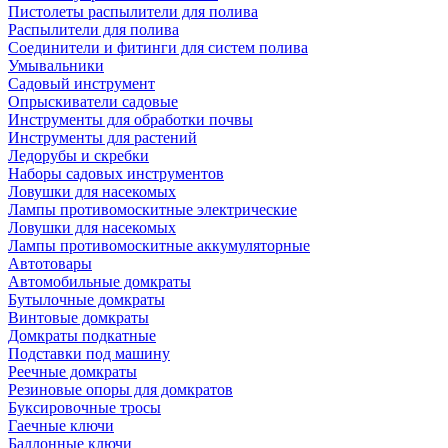
Пистолеты распылители для полива
Распылители для полива
Соединители и фитинги для систем полива
Умывальники
Садовый инструмент
Опрыскиватели садовые
Инструменты для обработки почвы
Инструменты для растений
Ледорубы и скребки
Наборы садовых инструментов
Ловушки для насекомых
Лампы противомоскитные электрические
Ловушки для насекомых
Лампы противомоскитные аккумуляторные
Автотовары
Автомобильные домкраты
Бутылочные домкраты
Винтовые домкраты
Домкраты подкатные
Подставки под машину
Реечные домкраты
Резиновые опоры для домкратов
Буксировочные тросы
Гаечные ключи
Баллонные ключи