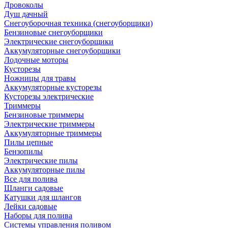
Дровоколы
Душ дачный
Снегоуборочная техника (снегоуборщики)
Бензиновые снегоуборщики
Электрические снегоуборщики
Аккумуляторные снегоуборщики
Лодочные моторы
Кусторезы
Ножницы для травы
Аккумуляторные кусторезы
Кусторезы электрические
Триммеры
Бензиновые триммеры
Электрические триммеры
Аккумуляторные триммеры
Пилы цепные
Бензопилы
Электрические пилы
Аккумуляторные пилы
Все для полива
Шланги садовые
Катушки для шлангов
Лейки садовые
Наборы для полива
Системы управления поливом