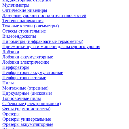
Мультиметры
Оптические нивелиры
Лазерные уровни построители плоскостей
Тестеры напряжения
Токовые клещи (клемметры)
Отвесы строительные
Видеоэндоскопы
Пирометры (инфракрасные термометры)
Приемники луча и мишени для лазерного уровня
Лобзики
Лобзики аккумуляторные
Лобзики электричесике
Перфораторы
Перфораторы аккумуляторные
Перфораторы сетевые
Пилы
Монтажные (отрезные)
Циркулярные (дисковые)
Торцовочные пилы
Сабельные (электроножовки)
Фены (термопистолеты)
Фрезеры
Фрезеры универсальные
Фрезеры аккумуляторные