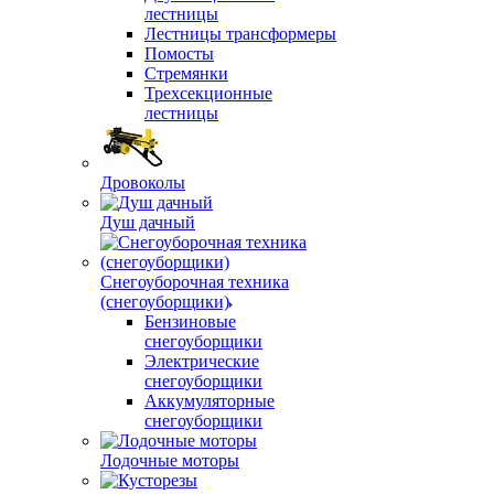
лестницы
Лестницы трансформеры
Помосты
Стремянки
Трехсекционные
лестницы
Дровоколы
Душ дачный
Снегоуборочная техника
(снегоуборщики)
Бензиновые
снегоуборщики
Электрические
снегоуборщики
Аккумуляторные
снегоуборщики
Лодочные моторы