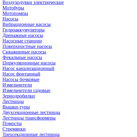
Воздуходувки электрические
Мотобуры
Мотопомпы
Насосы
Вибрационные насосы
Гидроаккумуляторы
Дренажные насосы
Насосные станции
Поверхностные насосы
Скважинные насосы
Фекальные насосы
Циркуляционные насосы
Насос канализационный
Насос фонтанный
Насосы бочковые
Измельчители
Измельчители садовые
Зернодробилки
Лестницы
Вышки-туры
Двухсекционные лестницы
Лестницы трансформеры
Помосты
Стремянки
Трехсекционные лестницы