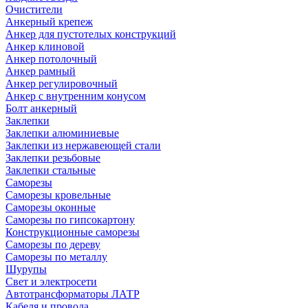
Очистители
Анкерный крепеж
Анкер для пустотелых конструкций
Анкер клиновой
Анкер потолочный
Анкер рамный
Анкер регулировочный
Анкер с внутренним конусом
Болт анкерный
Заклепки
Заклепки алюминиевые
Заклепки из нержавеющей стали
Заклепки резьбовые
Заклепки стальные
Саморезы
Саморезы кровельные
Саморезы оконные
Саморезы по гипсокартону
Конструкционные саморезы
Саморезы по дереву
Саморезы по металлу
Шурупы
Свет и электросети
Автотрансформаторы ЛАТР
Кабеля и провода