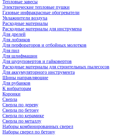
Тепловые завесы
Электрические тепловые пушки
Газовые инфракрасные обогреватели
Увлажнители воздуха
Расходные материалы
Расходные материалы для инструмена
Для дрелей
Для лобзиков
Для перфораторов и отбойных молотков
Для пил
Для шлифмашин
Для шуруповертов и гайковертов
Расходные материалы для строительных пылесосов
Для аккумуляторного инструмента
Шины направляющие
Для рубанков
К вибраторам
Коронки
Сверла
Сверла по дереву
Сверла по бетону
Сверла по керамике
Сверла по металлу
Наборы комбинированных сверел
Наборы сверел по бетону