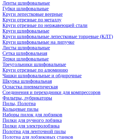
Ленты шлифовальные
Губки шлифовальные
Круги лепестковые веерные
Круги отрезные по металлу
Круги отрезные по нержавеющей стали
Круги шлифовальные
Круги шлифовальные лепестковые торцевые (КЛТ)
Круги шлифовальные на липучке
Листы шлифовальные
Сетка шлифовальная
Терки шлифовальные
Треугольники шлифовальные
Круги отрезные по алюминию
Чашки шлифовальные и обдирочные
Шкурка шлифовальная
Оснастка пневматическая
Соединения и переходники для компрессоров
Фильтры, лубрикаторы
Пилы, Полотна
Кольцевые пилы
Наборы пилок для лобзиков
Пилки для ручного лобзика
Пилки для электролобзика
Полотна для ленточной пилы
Полотна для лобзиковых станков