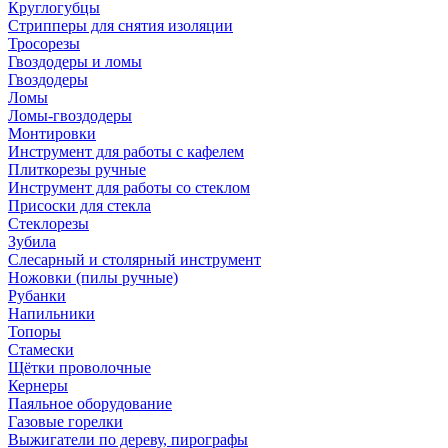
Круглогубцы
Стрипперы для снятия изоляции
Тросорезы
Гвоздодеры и ломы
Гвоздодеры
Ломы
Ломы-гвоздодеры
Монтировки
Инструмент для работы с кафелем
Плиткорезы ручные
Инструмент для работы со стеклом
Присоски для стекла
Стеклорезы
Зубила
Слесарный и столярный инструмент
Ножовки (пилы ручные)
Рубанки
Напильники
Топоры
Стамески
Щётки проволочные
Кернеры
Паяльное оборудование
Газовые горелки
Выжигатели по дереву, пирографы