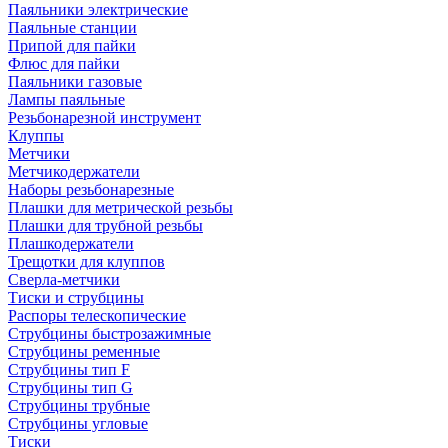
Паяльники электрические
Паяльные станции
Припой для пайки
Флюс для пайки
Паяльники газовые
Лампы паяльные
Резьбонарезной инструмент
Клуппы
Метчики
Метчикодержатели
Наборы резьбонарезные
Плашки для метрической резьбы
Плашки для трубной резьбы
Плашкодержатели
Трещотки для клуппов
Сверла-метчики
Тиски и струбцины
Распоры телескопические
Струбцины быстрозажимные
Струбцины ременные
Струбцины тип F
Струбцины тип G
Струбцины трубные
Струбцины угловые
Тиски