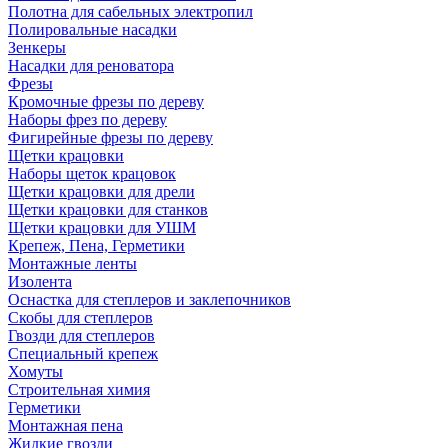
Полотна для сабельных электропил
Полировальные насадки
Зенкеры
Насадки для реноватора
Фрезы
Кромочные фрезы по дереву
Наборы фрез по дереву
Фигирейные фрезы по дереву
Щетки крацовки
Наборы щеток крацовок
Щетки крацовки для дрели
Щетки крацовки для станков
Щетки крацовки для УШМ
Крепеж, Пена, Герметики
Монтажные ленты
Изолента
Оснастка для степлеров и заклепочников
Скобы для степлеров
Гвозди для степлеров
Специальный крепеж
Хомуты
Строительная химия
Герметики
Монтажная пена
Жидкие гвозди