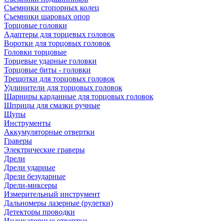
Съемники стопорных колец
Съемники шаровых опор
Торцовые головки
Адаптеры для торцевых головок
Воротки для торцовых головок
Головки торцовые
Торцевые ударные головки
Торцовые биты - головки
Трещотки для торцовых головок
Удлинители для торцовых головок
Шарниры карданные для торцовых головок
Шприцы для смазки ручные
Щупы
Инструменты
Аккумуляторные отвертки
Граверы
Электрические граверы
Дрели
Дрели ударные
Дрели безударные
Дрели-миксеры
Измерительный инструмент
Дальномеры лазерные (рулетки)
Детекторы проводки
Индикаторные отвертки