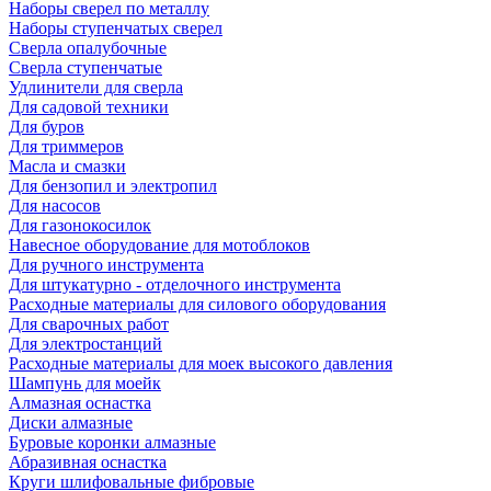
Наборы сверел по металлу
Наборы ступенчатых сверел
Сверла опалубочные
Сверла ступенчатые
Удлинители для сверла
Для садовой техники
Для буров
Для триммеров
Масла и смазки
Для бензопил и электропил
Для насосов
Для газонокосилок
Навесное оборудование для мотоблоков
Для ручного инструмента
Для штукатурно - отделочного инструмента
Расходные материалы для силового оборудования
Для сварочных работ
Для электростанций
Расходные материалы для моек высокого давления
Шампунь для моейк
Алмазная оснастка
Диски алмазные
Буровые коронки алмазные
Абразивная оснастка
Круги шлифовальные фибровые