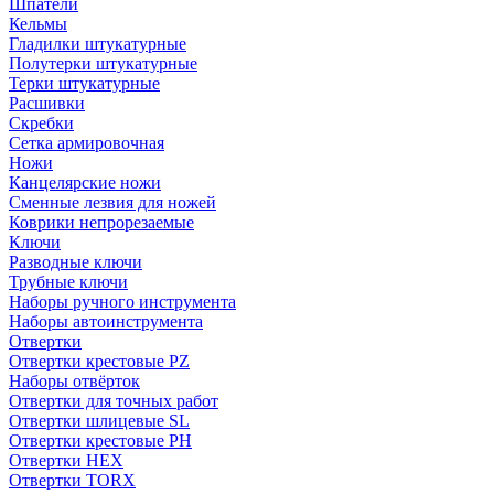
Шпатели
Кельмы
Гладилки штукатурные
Полутерки штукатурные
Терки штукатурные
Расшивки
Скребки
Сетка армировочная
Ножи
Канцелярские ножи
Сменные лезвия для ножей
Коврики непрорезаемые
Ключи
Разводные ключи
Трубные ключи
Наборы ручного инструмента
Наборы автоинструмента
Отвертки
Отвертки крестовые PZ
Наборы отвёрток
Отвертки для точных работ
Отвертки шлицевые SL
Отвертки крестовые PH
Отвертки HEX
Отвертки TORX