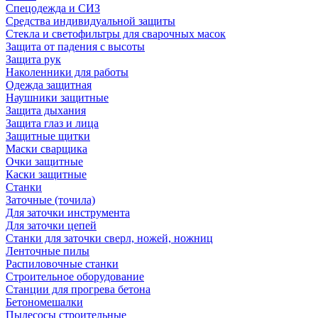
Спецодежда и СИЗ
Средства индивидуальной защиты
Стекла и светофильтры для сварочных масок
Защита от падения с высоты
Защита рук
Наколенники для работы
Одежда защитная
Наушники защитные
Защита дыхания
Защита глаз и лица
Защитные щитки
Маски сварщика
Очки защитные
Каски защитные
Станки
Заточные (точила)
Для заточки инструмента
Для заточки цепей
Станки для заточки сверл, ножей, ножниц
Ленточные пилы
Распиловочные станки
Строительное оборудование
Станции для прогрева бетона
Бетономешалки
Пылесосы строительные