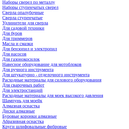
Наборы сверел по металлу
Наборы ступенчатых сверел
Сверла опалубочные
Сверла ступенчатые
Удлинители для сверла
Для садовой техники
Для буров
Для триммеров
Масла и смазки
Для бензопил и электропил
Для насосов
Для газонокосилок
Навесное оборудование для мотоблоков
Для ручного инструмента
Для штукатурно - отделочного инструмента
Расходные материалы для силового оборудования
Для сварочных работ
Для электростанций
Расходные материалы для моек высокого давления
Шампунь для моейк
Алмазная оснастка
Диски алмазные
Буровые коронки алмазные
Абразивная оснастка
Круги шлифовальные фибровые