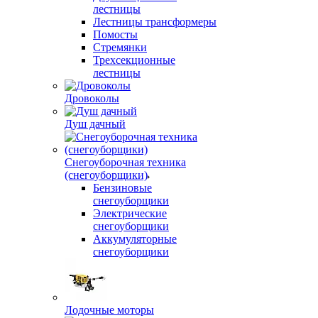
лестницы
Лестницы трансформеры
Помосты
Стремянки
Трехсекционные
лестницы
Дровоколы
Душ дачный
Снегоуборочная техника
(снегоуборщики)
Бензиновые
снегоуборщики
Электрические
снегоуборщики
Аккумуляторные
снегоуборщики
Лодочные моторы