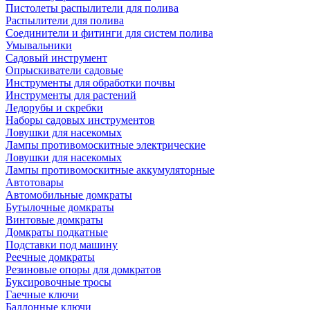
Пистолеты распылители для полива
Распылители для полива
Соединители и фитинги для систем полива
Умывальники
Садовый инструмент
Опрыскиватели садовые
Инструменты для обработки почвы
Инструменты для растений
Ледорубы и скребки
Наборы садовых инструментов
Ловушки для насекомых
Лампы противомоскитные электрические
Ловушки для насекомых
Лампы противомоскитные аккумуляторные
Автотовары
Автомобильные домкраты
Бутылочные домкраты
Винтовые домкраты
Домкраты подкатные
Подставки под машину
Реечные домкраты
Резиновые опоры для домкратов
Буксировочные тросы
Гаечные ключи
Баллонные ключи