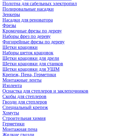
Полотна для сабельных электропил
Полировальные насадки
Зенкеры
Насадки для реноватора
Фрезы
Кромочные фрезы по дереву
Наборы фрез по дереву
Фигирейные фрезы по дереву
Щетки крацовки
Наборы щеток крацовок
Щетки крацовки для дрели
Щетки крацовки для станков
Щетки крацовки для УШМ
Крепеж, Пена, Герметики
Монтажные ленты
Изолента
Оснастка для степлеров и заклепочников
Скобы для степлеров
Гвозди для степлеров
Специальный крепеж
Хомуты
Строительная химия
Герметики
Монтажная пена
Жидкие гвозди