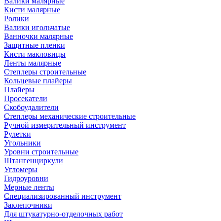
Валики малярные
Кисти малярные
Ролики
Валики игольчатые
Ванночки малярные
Защитные пленки
Кисти макловицы
Ленты малярные
Степлеры строительные
Кольцевые плайеры
Плайеры
Просекатели
Скобоудалители
Степлеры механические строительные
Ручной измерительный инструмент
Рулетки
Угольники
Уровни строительные
Штангенциркули
Угломеры
Гидроуровни
Мерные ленты
Специализированный инструмент
Заклепочники
Для штукатурно-отделочных работ