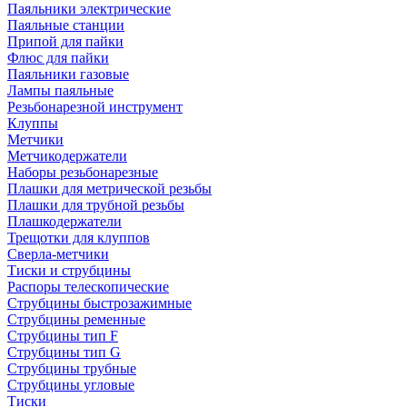
Паяльники электрические
Паяльные станции
Припой для пайки
Флюс для пайки
Паяльники газовые
Лампы паяльные
Резьбонарезной инструмент
Клуппы
Метчики
Метчикодержатели
Наборы резьбонарезные
Плашки для метрической резьбы
Плашки для трубной резьбы
Плашкодержатели
Трещотки для клуппов
Сверла-метчики
Тиски и струбцины
Распоры телескопические
Струбцины быстрозажимные
Струбцины ременные
Струбцины тип F
Струбцины тип G
Струбцины трубные
Струбцины угловые
Тиски