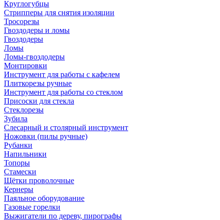
Круглогубцы
Стрипперы для снятия изоляции
Тросорезы
Гвоздодеры и ломы
Гвоздодеры
Ломы
Ломы-гвоздодеры
Монтировки
Инструмент для работы с кафелем
Плиткорезы ручные
Инструмент для работы со стеклом
Присоски для стекла
Стеклорезы
Зубила
Слесарный и столярный инструмент
Ножовки (пилы ручные)
Рубанки
Напильники
Топоры
Стамески
Щётки проволочные
Кернеры
Паяльное оборудование
Газовые горелки
Выжигатели по дереву, пирографы