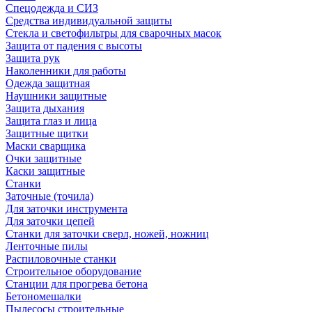
Спецодежда и СИЗ
Средства индивидуальной защиты
Стекла и светофильтры для сварочных масок
Защита от падения с высоты
Защита рук
Наколенники для работы
Одежда защитная
Наушники защитные
Защита дыхания
Защита глаз и лица
Защитные щитки
Маски сварщика
Очки защитные
Каски защитные
Станки
Заточные (точила)
Для заточки инструмента
Для заточки цепей
Станки для заточки сверл, ножей, ножниц
Ленточные пилы
Распиловочные станки
Строительное оборудование
Станции для прогрева бетона
Бетономешалки
Пылесосы строительные