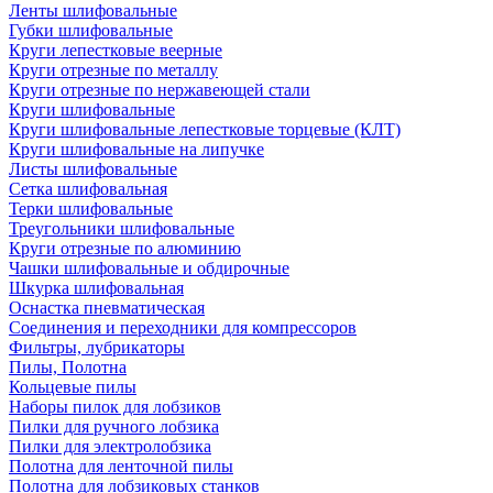
Ленты шлифовальные
Губки шлифовальные
Круги лепестковые веерные
Круги отрезные по металлу
Круги отрезные по нержавеющей стали
Круги шлифовальные
Круги шлифовальные лепестковые торцевые (КЛТ)
Круги шлифовальные на липучке
Листы шлифовальные
Сетка шлифовальная
Терки шлифовальные
Треугольники шлифовальные
Круги отрезные по алюминию
Чашки шлифовальные и обдирочные
Шкурка шлифовальная
Оснастка пневматическая
Соединения и переходники для компрессоров
Фильтры, лубрикаторы
Пилы, Полотна
Кольцевые пилы
Наборы пилок для лобзиков
Пилки для ручного лобзика
Пилки для электролобзика
Полотна для ленточной пилы
Полотна для лобзиковых станков