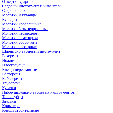
Отвертки ударные
Садовый инструмент и инвентарь
Садовые тачки
Молотки и кувалды
Кувалды
Молотки кровельщика
Молотки безынерционные
Молотки гвоздодеры
Молотки каменщика
Молотки сборочные
Молотки слесарные
Шарнирно-губцевый инструмент
Бокорезы
Ножницы
Плоскогубцы
Клещи переставные
Болторезы
Кабелерезы
Труборезы
Кусачки
Набор шарнирно-губцевых инструментов
Тонкогубцы
Зажимы
Кримперы
Клещи строительные