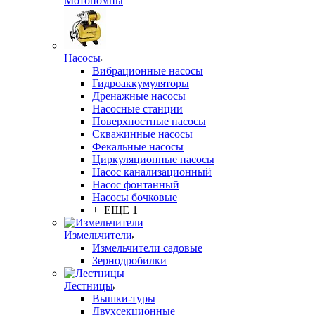
Мотопомпы
Насосы
Вибрационные насосы
Гидроаккумуляторы
Дренажные насосы
Насосные станции
Поверхностные насосы
Скважинные насосы
Фекальные насосы
Циркуляционные насосы
Насос канализационный
Насос фонтанный
Насосы бочковые
+ ЕЩЕ 1
Измельчители
Измельчители садовые
Зернодробилки
Лестницы
Вышки-туры
Двухсекционные