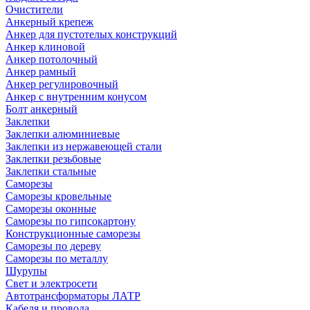
Очистители
Анкерный крепеж
Анкер для пустотелых конструкций
Анкер клиновой
Анкер потолочный
Анкер рамный
Анкер регулировочный
Анкер с внутренним конусом
Болт анкерный
Заклепки
Заклепки алюминиевые
Заклепки из нержавеющей стали
Заклепки резьбовые
Заклепки стальные
Саморезы
Саморезы кровельные
Саморезы оконные
Саморезы по гипсокартону
Конструкционные саморезы
Саморезы по дереву
Саморезы по металлу
Шурупы
Свет и электросети
Автотрансформаторы ЛАТР
Кабеля и провода