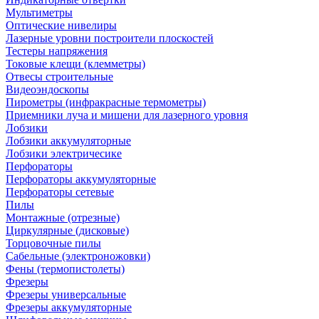
Мультиметры
Оптические нивелиры
Лазерные уровни построители плоскостей
Тестеры напряжения
Токовые клещи (клемметры)
Отвесы строительные
Видеоэндоскопы
Пирометры (инфракрасные термометры)
Приемники луча и мишени для лазерного уровня
Лобзики
Лобзики аккумуляторные
Лобзики электричесике
Перфораторы
Перфораторы аккумуляторные
Перфораторы сетевые
Пилы
Монтажные (отрезные)
Циркулярные (дисковые)
Торцовочные пилы
Сабельные (электроножовки)
Фены (термопистолеты)
Фрезеры
Фрезеры универсальные
Фрезеры аккумуляторные