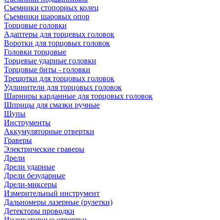
Съемники стопорных колец
Съемники шаровых опор
Торцовые головки
Адаптеры для торцевых головок
Воротки для торцовых головок
Головки торцовые
Торцевые ударные головки
Торцовые биты - головки
Трещотки для торцовых головок
Удлинители для торцовых головок
Шарниры карданные для торцовых головок
Шприцы для смазки ручные
Щупы
Инструменты
Аккумуляторные отвертки
Граверы
Электрические граверы
Дрели
Дрели ударные
Дрели безударные
Дрели-миксеры
Измерительный инструмент
Дальномеры лазерные (рулетки)
Детекторы проводки
Индикаторные отвертки