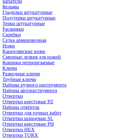
Шпатели
Кельмы
Гладилки штукатурные
Полутерки штукатурные
Терки штукатурные
Расшивки
Скребки
Сетка армировочная
Ножи
Канцелярские ножи
Сменные лезвия для ножей
Коврики непрорезаемые
Ключи
Разводные ключи
Трубные ключи
Наборы ручного инструмента
Наборы автоинструмента
Отвертки
Отвертки крестовые PZ
Наборы отвёрток
Отвертки для точных работ
Отвертки шлицевые SL
Отвертки крестовые PH
Отвертки HEX
Отвертки TORX