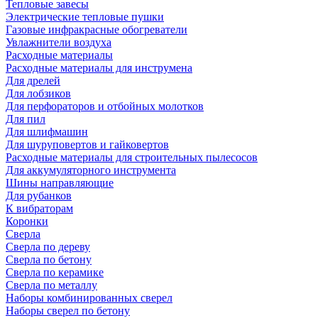
Тепловые завесы
Электрические тепловые пушки
Газовые инфракрасные обогреватели
Увлажнители воздуха
Расходные материалы
Расходные материалы для инструмена
Для дрелей
Для лобзиков
Для перфораторов и отбойных молотков
Для пил
Для шлифмашин
Для шуруповертов и гайковертов
Расходные материалы для строительных пылесосов
Для аккумуляторного инструмента
Шины направляющие
Для рубанков
К вибраторам
Коронки
Сверла
Сверла по дереву
Сверла по бетону
Сверла по керамике
Сверла по металлу
Наборы комбинированных сверел
Наборы сверел по бетону