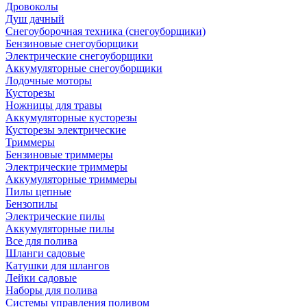
Дровоколы
Душ дачный
Снегоуборочная техника (снегоуборщики)
Бензиновые снегоуборщики
Электрические снегоуборщики
Аккумуляторные снегоуборщики
Лодочные моторы
Кусторезы
Ножницы для травы
Аккумуляторные кусторезы
Кусторезы электрические
Триммеры
Бензиновые триммеры
Электрические триммеры
Аккумуляторные триммеры
Пилы цепные
Бензопилы
Электрические пилы
Аккумуляторные пилы
Все для полива
Шланги садовые
Катушки для шлангов
Лейки садовые
Наборы для полива
Системы управления поливом