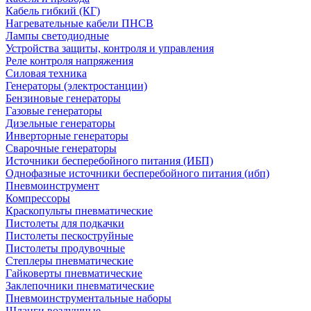
Кабель гибкий (КГ)
Нагревательные кабели ПНСВ
Лампы светодиодные
Устройства защиты, контроля и управления
Реле контроля напряжения
Силовая техника
Генераторы (электростанции)
Бензиновые генераторы
Газовые генераторы
Дизельные генераторы
Инверторные генераторы
Сварочные генераторы
Источники бесперебойного питания (ИБП)
Однофазные источники бесперебойного питания (ибп)
Пневмоинструмент
Компрессоры
Краскопульты пневматические
Пистолеты для подкачки
Пистолеты пескоструйные
Пистолеты продувочные
Степлеры пневматические
Гайковерты пневматические
Заклепочники пневматические
Пневмоинструментальные наборы
Шланги воздушные