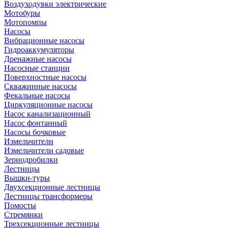
Воздуходувки электрические
Мотобуры
Мотопомпы
Насосы
Вибрационные насосы
Гидроаккумуляторы
Дренажные насосы
Насосные станции
Поверхностные насосы
Скважинные насосы
Фекальные насосы
Циркуляционные насосы
Насос канализационный
Насос фонтанный
Насосы бочковые
Измельчители
Измельчители садовые
Зернодробилки
Лестницы
Вышки-туры
Двухсекционные лестницы
Лестницы трансформеры
Помосты
Стремянки
Трехсекционные лестницы