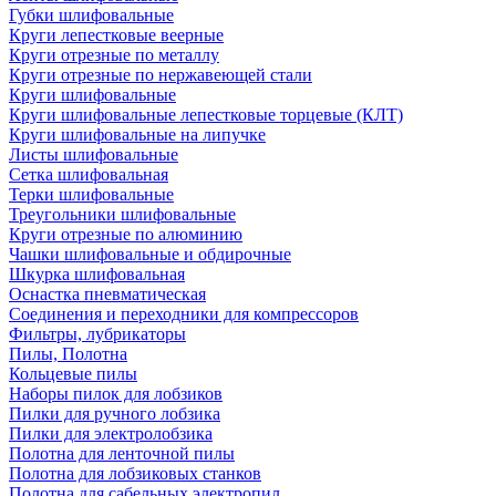
Губки шлифовальные
Круги лепестковые веерные
Круги отрезные по металлу
Круги отрезные по нержавеющей стали
Круги шлифовальные
Круги шлифовальные лепестковые торцевые (КЛТ)
Круги шлифовальные на липучке
Листы шлифовальные
Сетка шлифовальная
Терки шлифовальные
Треугольники шлифовальные
Круги отрезные по алюминию
Чашки шлифовальные и обдирочные
Шкурка шлифовальная
Оснастка пневматическая
Соединения и переходники для компрессоров
Фильтры, лубрикаторы
Пилы, Полотна
Кольцевые пилы
Наборы пилок для лобзиков
Пилки для ручного лобзика
Пилки для электролобзика
Полотна для ленточной пилы
Полотна для лобзиковых станков
Полотна для сабельных электропил