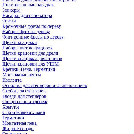
Полировальные насадки
Зенкеры
Насадки для реноватора
Фрезы
Кромочные фрезы по дереву
Наборы фрез по дереву
Фигирейные фрезы по дереву
Щетки крацовки
Наборы щеток крацовок
Щетки крацовки для дрели
Щетки крацовки для станков
Щетки крацовки для УШМ
Крепеж, Пена, Герметики
Монтажные ленты
Изолента
Оснастка для степлеров и заклепочников
Скобы для степлеров
Гвозди для степлеров
Специальный крепеж
Хомуты
Строительная химия
Герметики
Монтажная пена
Жидкие гвозди
Очистители