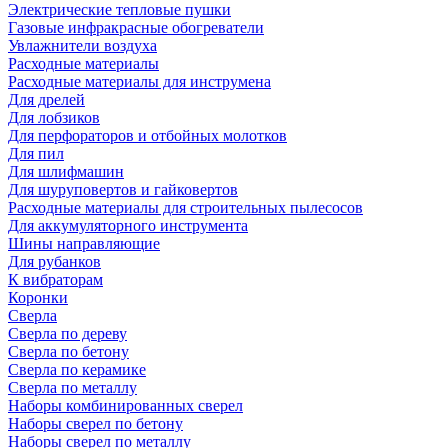
Электрические тепловые пушки
Газовые инфракрасные обогреватели
Увлажнители воздуха
Расходные материалы
Расходные материалы для инструмена
Для дрелей
Для лобзиков
Для перфораторов и отбойных молотков
Для пил
Для шлифмашин
Для шуруповертов и гайковертов
Расходные материалы для строительных пылесосов
Для аккумуляторного инструмента
Шины направляющие
Для рубанков
К вибраторам
Коронки
Сверла
Сверла по дереву
Сверла по бетону
Сверла по керамике
Сверла по металлу
Наборы комбинированных сверел
Наборы сверел по бетону
Наборы сверел по металлу