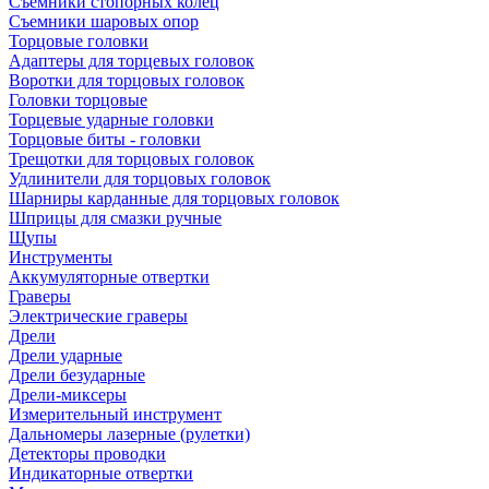
Съемники стопорных колец
Съемники шаровых опор
Торцовые головки
Адаптеры для торцевых головок
Воротки для торцовых головок
Головки торцовые
Торцевые ударные головки
Торцовые биты - головки
Трещотки для торцовых головок
Удлинители для торцовых головок
Шарниры карданные для торцовых головок
Шприцы для смазки ручные
Щупы
Инструменты
Аккумуляторные отвертки
Граверы
Электрические граверы
Дрели
Дрели ударные
Дрели безударные
Дрели-миксеры
Измерительный инструмент
Дальномеры лазерные (рулетки)
Детекторы проводки
Индикаторные отвертки