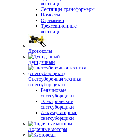
лестницы
Лестницы трансформеры
Помосты
Стремянки
Трехсекционные
лестницы
Дровоколы
Душ дачный
Снегоуборочная техника
(снегоуборщики)
Бензиновые
снегоуборщики
Электрические
снегоуборщики
Аккумуляторные
снегоуборщики
Лодочные моторы