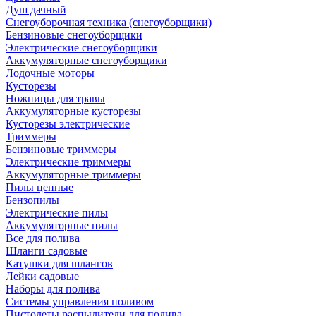
Душ дачный
Снегоуборочная техника (снегоуборщики)
Бензиновые снегоуборщики
Электрические снегоуборщики
Аккумуляторные снегоуборщики
Лодочные моторы
Кусторезы
Ножницы для травы
Аккумуляторные кусторезы
Кусторезы электрические
Триммеры
Бензиновые триммеры
Электрические триммеры
Аккумуляторные триммеры
Пилы цепные
Бензопилы
Электрические пилы
Аккумуляторные пилы
Все для полива
Шланги садовые
Катушки для шлангов
Лейки садовые
Наборы для полива
Системы управления поливом
Пистолеты распылители для полива