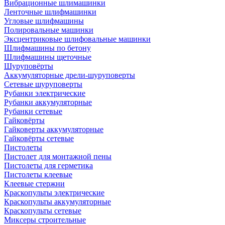
Вибрационные шлимашинки
Ленточные шлифмашинки
Угловые шлифмашины
Полировальные машинки
Эксцентриковые шлифовальные машинки
Шлифмашины по бетону
Шлифмашины щеточные
Шуруповёрты
Аккумуляторные дрели-шуруповерты
Сетевые шуруповерты
Рубанки электрические
Рубанки аккумуляторные
Рубанки сетевые
Гайковёрты
Гайковерты аккумуляторные
Гайковёрты сетевые
Пистолеты
Пистолет для монтажной пены
Пистолеты для герметика
Пистолеты клеевые
Клеевые стержни
Краскопульты электрические
Краскопульты аккумуляторные
Краскопульты сетевые
Миксеры строительные