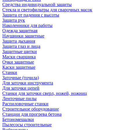
Средства индивидуальной защиты
Стекла и светофильтры для сварочных масок
Защита от падения с высоты
Защита рук
Наколенники для работы
Одежда защитная
Наушники защитные
Защита дыхания
Защита глаз и лица
Защитные щитки
Маски сварщика
Очки защитные
Каски защитные
Станки
Заточные (точила)
Для заточки инструмента
Для заточки цепей
Станки для заточки сверл, ножей, ножниц
Ленточные пилы
Распиловочные станки
Строительное оборудование
Станции для прогрева бетона
Бетономешалки
Пылесосы строительные
Виброплиты