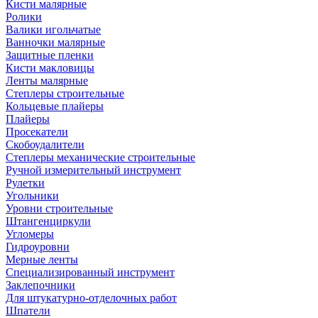
Кисти малярные
Ролики
Валики игольчатые
Ванночки малярные
Защитные пленки
Кисти макловицы
Ленты малярные
Степлеры строительные
Кольцевые плайеры
Плайеры
Просекатели
Скобоудалители
Степлеры механические строительные
Ручной измерительный инструмент
Рулетки
Угольники
Уровни строительные
Штангенциркули
Угломеры
Гидроуровни
Мерные ленты
Специализированный инструмент
Заклепочники
Для штукатурно-отделочных работ
Шпатели