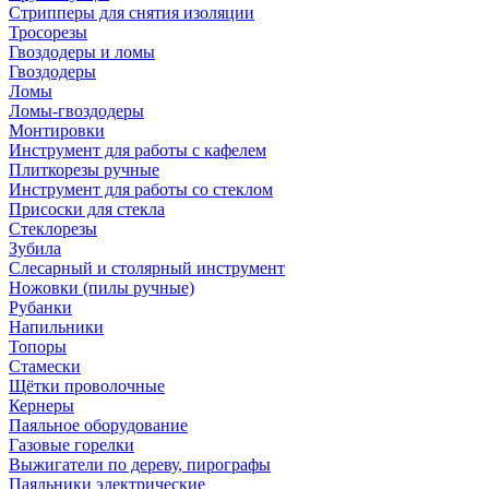
Стрипперы для снятия изоляции
Тросорезы
Гвоздодеры и ломы
Гвоздодеры
Ломы
Ломы-гвоздодеры
Монтировки
Инструмент для работы с кафелем
Плиткорезы ручные
Инструмент для работы со стеклом
Присоски для стекла
Стеклорезы
Зубила
Слесарный и столярный инструмент
Ножовки (пилы ручные)
Рубанки
Напильники
Топоры
Стамески
Щётки проволочные
Кернеры
Паяльное оборудование
Газовые горелки
Выжигатели по дереву, пирографы
Паяльники электрические