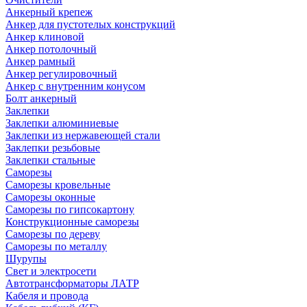
Анкерный крепеж
Анкер для пустотелых конструкций
Анкер клиновой
Анкер потолочный
Анкер рамный
Анкер регулировочный
Анкер с внутренним конусом
Болт анкерный
Заклепки
Заклепки алюминиевые
Заклепки из нержавеющей стали
Заклепки резьбовые
Заклепки стальные
Саморезы
Саморезы кровельные
Саморезы оконные
Саморезы по гипсокартону
Конструкционные саморезы
Саморезы по дереву
Саморезы по металлу
Шурупы
Свет и электросети
Автотрансформаторы ЛАТР
Кабеля и провода