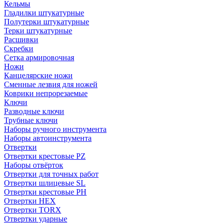
Кельмы
Гладилки штукатурные
Полутерки штукатурные
Терки штукатурные
Расшивки
Скребки
Сетка армировочная
Ножи
Канцелярские ножи
Сменные лезвия для ножей
Коврики непрорезаемые
Ключи
Разводные ключи
Трубные ключи
Наборы ручного инструмента
Наборы автоинструмента
Отвертки
Отвертки крестовые PZ
Наборы отвёрток
Отвертки для точных работ
Отвертки шлицевые SL
Отвертки крестовые PH
Отвертки HEX
Отвертки TORX
Отвертки ударные