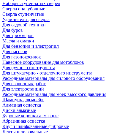
Наборы ступенчатых сверел
Сверла опалубочные
Сверла ступенчатые
Удлинители для сверла
Для садовой техники
Для буров
Для триммеров
Масла и смазки
Для бензопил и электропил
Для насосов
Для газонокосилок
Навесное оборудование для мотоблоков
Для ручного инструмента
Для штукатурно - отделочного инструмента
Расходные материалы для силового оборудования
Для сварочных работ
Для электростанций
Расходные материалы для моек высокого давления
Шампунь для моейк
Алмазная оснастка
Диски алмазные
Буровые коронки алмазные
Абразивная оснастка
Круги шлифовальные фибровые
Ленты шлифовальные