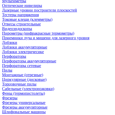
Мультиметры
Оптические нивелиры
Лазерные уровни построители плоскостей
Тестеры напряжения
Токовые клещи (клемметры)
Отвесы строительные
Видеоэндоскопы
Пирометры (инфракрасные термометры)
Приемники луча и мишени для лазерного уровня
Лобзики
Лобзики аккумуляторные
Лобзики электричесике
Перфораторы
Перфораторы аккумуляторные
Перфораторы сетевые
Пилы
Монтажные (отрезные)
Циркулярные (дисковые)
Торцовочные пилы
Сабельные (электроножовки)
Фены (термопистолеты)
Фрезеры
Фрезеры универсальные
Фрезеры аккумуляторные
Шлифовальные машины