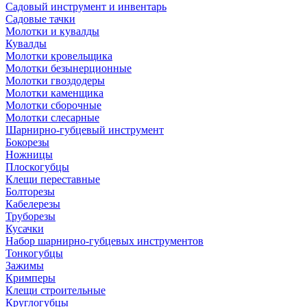
Садовый инструмент и инвентарь
Садовые тачки
Молотки и кувалды
Кувалды
Молотки кровельщика
Молотки безынерционные
Молотки гвоздодеры
Молотки каменщика
Молотки сборочные
Молотки слесарные
Шарнирно-губцевый инструмент
Бокорезы
Ножницы
Плоскогубцы
Клещи переставные
Болторезы
Кабелерезы
Труборезы
Кусачки
Набор шарнирно-губцевых инструментов
Тонкогубцы
Зажимы
Кримперы
Клещи строительные
Круглогубцы