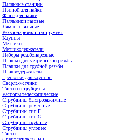
Паяльные станции
Припой для пайки
Флюс для пайки
Паяльники газовые
Лампы паяльные
Резьбонарезной инструмент
Клуппы
Метчики
Метчикодержатели
Наборы резьбонарезные
Плашки для метрической резьбы
Плашки для трубной резьбы
Плашкодержатели
Трещотки для клуппов
Сверла-метчики
Тиски и струбцины
Распоры телескопические
Струбцины быстрозажимные
Струбцины ременные
Струбцины тип F
Струбцины тип G
Струбцины трубные
Струбцины угловые
Тиски
Спецодежда и СИЗ