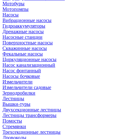
Мотобуры
Мотопомпы
Насосы
Вибрационные насосы
Гидроаккумуляторы
Дренажные насосы
Насосные станции
Поверхностные насосы
Скважинные насосы
Фекальные насосы
Циркуляционные насосы
Насос канализационный
Насос фонтанный
Насосы бочковые
Измельчители
Измельчители садовые
Зернодробилки
Лестницы
Вышки-туры
Двухсекционные лестницы
Лестницы трансформеры
Помосты
Стремянки
Трехсекционные лестницы
Дровоколы