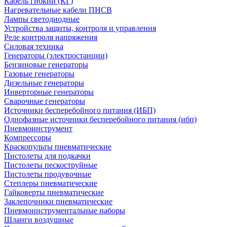
Кабель гибкий (КГ)
Нагревательные кабели ПНСВ
Лампы светодиодные
Устройства защиты, контроля и управления
Реле контроля напряжения
Силовая техника
Генераторы (электростанции)
Бензиновые генераторы
Газовые генераторы
Дизельные генераторы
Инверторные генераторы
Сварочные генераторы
Источники бесперебойного питания (ИБП)
Однофазные источники бесперебойного питания (ибп)
Пневмоинструмент
Компрессоры
Краскопульты пневматические
Пистолеты для подкачки
Пистолеты пескоструйные
Пистолеты продувочные
Степлеры пневматические
Гайковерты пневматические
Заклепочники пневматические
Пневмоинструментальные наборы
Шланги воздушные