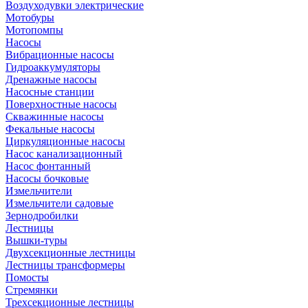
Воздуходувки электрические
Мотобуры
Мотопомпы
Насосы
Вибрационные насосы
Гидроаккумуляторы
Дренажные насосы
Насосные станции
Поверхностные насосы
Скважинные насосы
Фекальные насосы
Циркуляционные насосы
Насос канализационный
Насос фонтанный
Насосы бочковые
Измельчители
Измельчители садовые
Зернодробилки
Лестницы
Вышки-туры
Двухсекционные лестницы
Лестницы трансформеры
Помосты
Стремянки
Трехсекционные лестницы