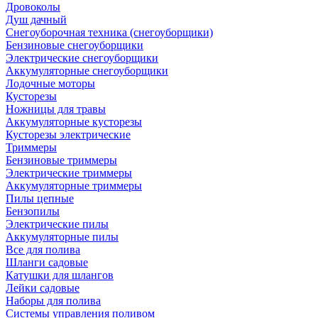
Дровоколы
Душ дачный
Снегоуборочная техника (снегоуборщики)
Бензиновые снегоуборщики
Электрические снегоуборщики
Аккумуляторные снегоуборщики
Лодочные моторы
Кусторезы
Ножницы для травы
Аккумуляторные кусторезы
Кусторезы электрические
Триммеры
Бензиновые триммеры
Электрические триммеры
Аккумуляторные триммеры
Пилы цепные
Бензопилы
Электрические пилы
Аккумуляторные пилы
Все для полива
Шланги садовые
Катушки для шлангов
Лейки садовые
Наборы для полива
Системы управления поливом