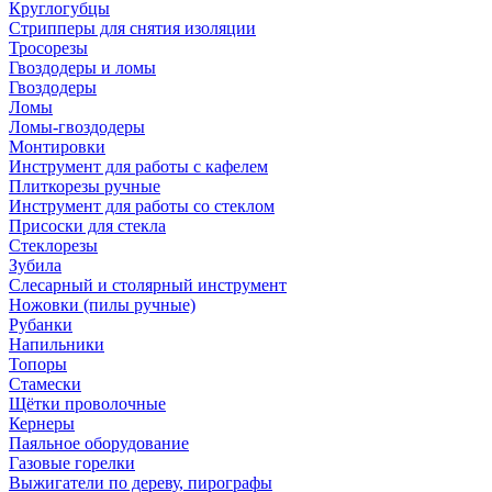
Круглогубцы
Стрипперы для снятия изоляции
Тросорезы
Гвоздодеры и ломы
Гвоздодеры
Ломы
Ломы-гвоздодеры
Монтировки
Инструмент для работы с кафелем
Плиткорезы ручные
Инструмент для работы со стеклом
Присоски для стекла
Стеклорезы
Зубила
Слесарный и столярный инструмент
Ножовки (пилы ручные)
Рубанки
Напильники
Топоры
Стамески
Щётки проволочные
Кернеры
Паяльное оборудование
Газовые горелки
Выжигатели по дереву, пирографы