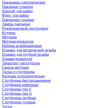
Паяльники электрические
Паяльные станции
Припой для пайки
Флюс для пайки
Паяльники газовые
Лампы паяльные
Резьбонарезной инструмент
Клуппы
Метчики
Метчикодержатели
Наборы резьбонарезные
Плашки для метрической резьбы
Плашки для трубной резьбы
Плашкодержатели
Трещотки для клуппов
Сверла-метчики
Тиски и струбцины
Распоры телескопические
Струбцины быстрозажимные
Струбцины ременные
Струбцины тип F
Струбцины тип G
Струбцины трубные
Струбцины угловые
Тиски