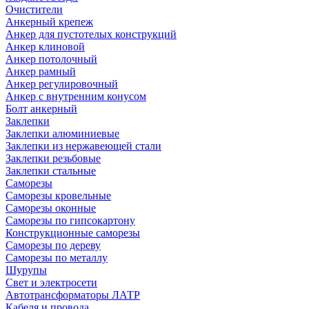
Очистители
Анкерный крепеж
Анкер для пустотелых конструкций
Анкер клиновой
Анкер потолочный
Анкер рамный
Анкер регулировочный
Анкер с внутренним конусом
Болт анкерный
Заклепки
Заклепки алюминиевые
Заклепки из нержавеющей стали
Заклепки резьбовые
Заклепки стальные
Саморезы
Саморезы кровельные
Саморезы оконные
Саморезы по гипсокартону
Конструкционные саморезы
Саморезы по дереву
Саморезы по металлу
Шурупы
Свет и электросети
Автотрансформаторы ЛАТР
Кабеля и провода