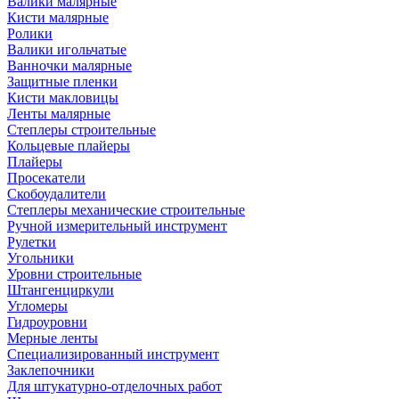
Валики малярные
Кисти малярные
Ролики
Валики игольчатые
Ванночки малярные
Защитные пленки
Кисти макловицы
Ленты малярные
Степлеры строительные
Кольцевые плайеры
Плайеры
Просекатели
Скобоудалители
Степлеры механические строительные
Ручной измерительный инструмент
Рулетки
Угольники
Уровни строительные
Штангенциркули
Угломеры
Гидроуровни
Мерные ленты
Специализированный инструмент
Заклепочники
Для штукатурно-отделочных работ