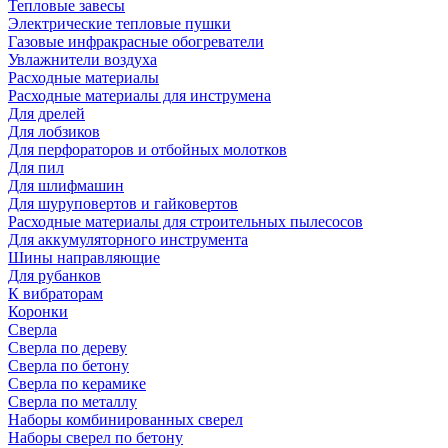
Тепловые завесы
Электрические тепловые пушки
Газовые инфракрасные обогреватели
Увлажнители воздуха
Расходные материалы
Расходные материалы для инструмена
Для дрелей
Для лобзиков
Для перфораторов и отбойных молотков
Для пил
Для шлифмашин
Для шуруповертов и гайковертов
Расходные материалы для строительных пылесосов
Для аккумуляторного инструмента
Шины направляющие
Для рубанков
К вибраторам
Коронки
Сверла
Сверла по дереву
Сверла по бетону
Сверла по керамике
Сверла по металлу
Наборы комбинированных сверел
Наборы сверел по бетону