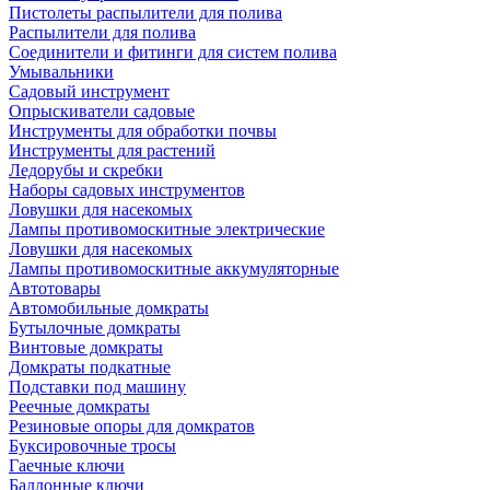
Пистолеты распылители для полива
Распылители для полива
Соединители и фитинги для систем полива
Умывальники
Садовый инструмент
Опрыскиватели садовые
Инструменты для обработки почвы
Инструменты для растений
Ледорубы и скребки
Наборы садовых инструментов
Ловушки для насекомых
Лампы противомоскитные электрические
Ловушки для насекомых
Лампы противомоскитные аккумуляторные
Автотовары
Автомобильные домкраты
Бутылочные домкраты
Винтовые домкраты
Домкраты подкатные
Подставки под машину
Реечные домкраты
Резиновые опоры для домкратов
Буксировочные тросы
Гаечные ключи
Баллонные ключи