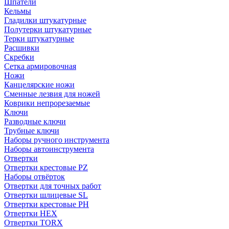
Шпатели
Кельмы
Гладилки штукатурные
Полутерки штукатурные
Терки штукатурные
Расшивки
Скребки
Сетка армировочная
Ножи
Канцелярские ножи
Сменные лезвия для ножей
Коврики непрорезаемые
Ключи
Разводные ключи
Трубные ключи
Наборы ручного инструмента
Наборы автоинструмента
Отвертки
Отвертки крестовые PZ
Наборы отвёрток
Отвертки для точных работ
Отвертки шлицевые SL
Отвертки крестовые PH
Отвертки HEX
Отвертки TORX