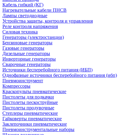
Кабель гибкий (КГ)
Нагревательные кабели ПНСВ
Лампы светодиодные
Устройства защиты, контроля и управления
Реле контроля напряжения
Силовая техника
Генераторы (электростанции)
Бензиновые генераторы
Газовые генераторы
Дизельные генераторы
Инверторные генераторы
Сварочные генераторы
Источники бесперебойного питания (ИБП)
Однофазные источники бесперебойного питания (ибп)
Пневмоинструмент
Компрессоры
Краскопульты пневматические
Пистолеты для подкачки
Пистолеты пескоструйные
Пистолеты продувочные
Степлеры пневматические
Гайковерты пневматические
Заклепочники пневматические
Пневмоинструментальные наборы
Шланги воздушные