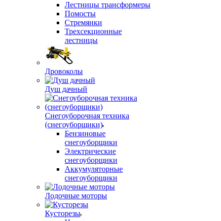
Лестницы трансформеры
Помосты
Стремянки
Трехсекционные
лестницы
Дровоколы
Душ дачный
Снегоуборочная техника
(снегоуборщики)
Бензиновые
снегоуборщики
Электрические
снегоуборщики
Аккумуляторные
снегоуборщики
Лодочные моторы
Кусторезы