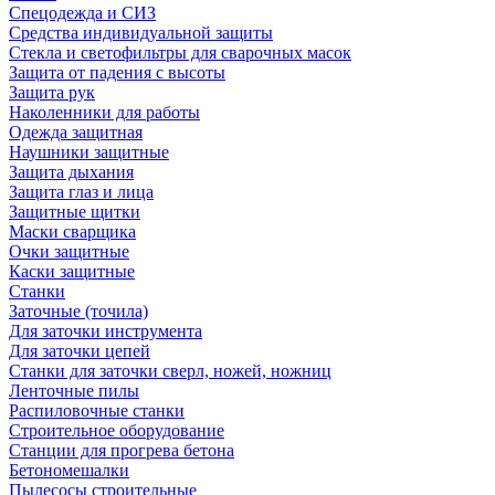
Спецодежда и СИЗ
Средства индивидуальной защиты
Стекла и светофильтры для сварочных масок
Защита от падения с высоты
Защита рук
Наколенники для работы
Одежда защитная
Наушники защитные
Защита дыхания
Защита глаз и лица
Защитные щитки
Маски сварщика
Очки защитные
Каски защитные
Станки
Заточные (точила)
Для заточки инструмента
Для заточки цепей
Станки для заточки сверл, ножей, ножниц
Ленточные пилы
Распиловочные станки
Строительное оборудование
Станции для прогрева бетона
Бетономешалки
Пылесосы строительные