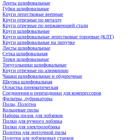
Ленты шлифовальные
Губки шлифовальные
Круги лепестковые веерные
Круги отрезные по металлу
Круги отрезные по нержавеющей стали
Круги шлифовальные
Круги шлифовальные лепестковые торцевые (КЛТ)
Круги шлифовальные на липучке
Листы шлифовальные
Сетка шлифовальная
Терки шлифовальные
Треугольники шлифовальные
Круги отрезные по алюминию
Чашки шлифовальные и обдирочные
Шкурка шлифовальная
Оснастка пневматическая
Соединения и переходники для компрессоров
Фильтры, лубрикаторы
Пилы, Полотна
Кольцевые пилы
Наборы пилок для лобзиков
Пилки для ручного лобзика
Пилки для электролобзика
Полотна для ленточной пилы
Полотна для лобзиковых станков