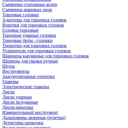
Съемники стопорных колец
Съемники шаровых опор
Торцовые головки
Адаптеры для торцевых головок
Воротки для торцовых головок
Головки торцовые
Торцевые ударные головки
Торцовые биты - головки
Трещотки для торцовых головок
Удлинители для торцовых головок
Шарниры карданные для торцовых головок
Шприцы для смазки ручные
Щупы
Инструменты
Аккумуляторные отвертки
Граверы
Электрические граверы
Дрели
Дрели ударные
Дрели безударные
Дрели-миксеры
Измерительный инструмент
Дальномеры лазерные (рулетки)
Детекторы проводки
Индикаторные отвертки