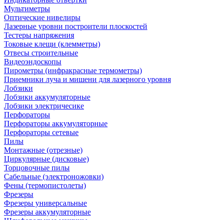
Мультиметры
Оптические нивелиры
Лазерные уровни построители плоскостей
Тестеры напряжения
Токовые клещи (клемметры)
Отвесы строительные
Видеоэндоскопы
Пирометры (инфракрасные термометры)
Приемники луча и мишени для лазерного уровня
Лобзики
Лобзики аккумуляторные
Лобзики электричесике
Перфораторы
Перфораторы аккумуляторные
Перфораторы сетевые
Пилы
Монтажные (отрезные)
Циркулярные (дисковые)
Торцовочные пилы
Сабельные (электроножовки)
Фены (термопистолеты)
Фрезеры
Фрезеры универсальные
Фрезеры аккумуляторные