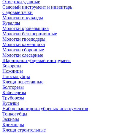
Отвертки ударные
Садовый инструмент и инвентарь
Садовые тачки
Молотки и кувалды
Кувалды
Молотки кровельщика
Молотки безынерционные
Молотки гвоздодеры
Молотки каменщика
Молотки сборочные
Молотки слесарные
Шарнирно-губцевый инструмент
Бокорезы
Ножницы
Плоскогубцы
Клещи переставные
Болторезы
Кабелерезы
Труборезы
Кусачки
Набор шарнирно-губцевых инструментов
Тонкогубцы
Зажимы
Кримперы
Клещи строительные