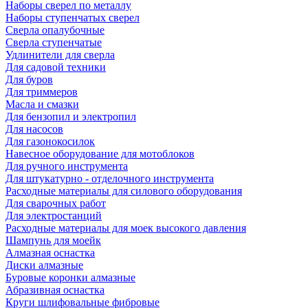
Наборы сверел по металлу
Наборы ступенчатых сверел
Сверла опалубочные
Сверла ступенчатые
Удлинители для сверла
Для садовой техники
Для буров
Для триммеров
Масла и смазки
Для бензопил и электропил
Для насосов
Для газонокосилок
Навесное оборудование для мотоблоков
Для ручного инструмента
Для штукатурно - отделочного инструмента
Расходные материалы для силового оборудования
Для сварочных работ
Для электростанций
Расходные материалы для моек высокого давления
Шампунь для моейк
Алмазная оснастка
Диски алмазные
Буровые коронки алмазные
Абразивная оснастка
Круги шлифовальные фибровые