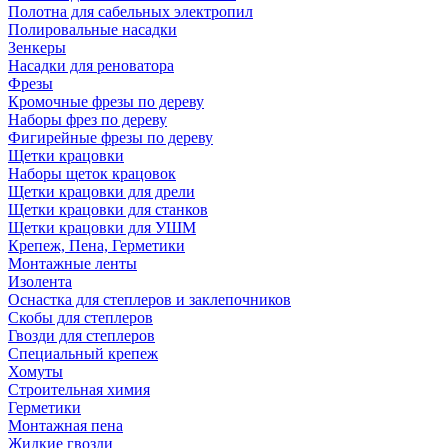
Полотна для сабельных электропил
Полировальные насадки
Зенкеры
Насадки для реноватора
Фрезы
Кромочные фрезы по дереву
Наборы фрез по дереву
Фигирейные фрезы по дереву
Щетки крацовки
Наборы щеток крацовок
Щетки крацовки для дрели
Щетки крацовки для станков
Щетки крацовки для УШМ
Крепеж, Пена, Герметики
Монтажные ленты
Изолента
Оснастка для степлеров и заклепочников
Скобы для степлеров
Гвозди для степлеров
Специальный крепеж
Хомуты
Строительная химия
Герметики
Монтажная пена
Жидкие гвозди