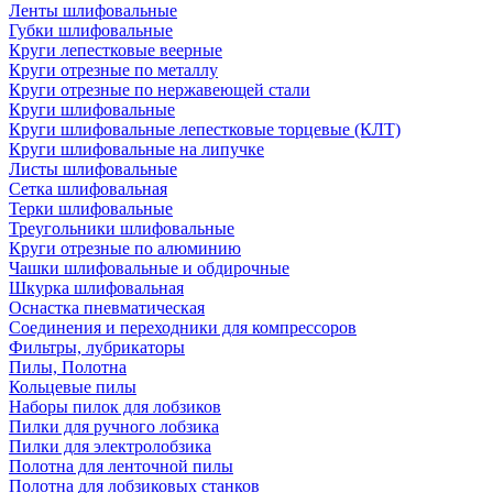
Ленты шлифовальные
Губки шлифовальные
Круги лепестковые веерные
Круги отрезные по металлу
Круги отрезные по нержавеющей стали
Круги шлифовальные
Круги шлифовальные лепестковые торцевые (КЛТ)
Круги шлифовальные на липучке
Листы шлифовальные
Сетка шлифовальная
Терки шлифовальные
Треугольники шлифовальные
Круги отрезные по алюминию
Чашки шлифовальные и обдирочные
Шкурка шлифовальная
Оснастка пневматическая
Соединения и переходники для компрессоров
Фильтры, лубрикаторы
Пилы, Полотна
Кольцевые пилы
Наборы пилок для лобзиков
Пилки для ручного лобзика
Пилки для электролобзика
Полотна для ленточной пилы
Полотна для лобзиковых станков