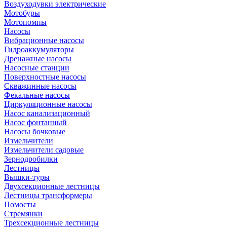
Воздуходувки электрические
Мотобуры
Мотопомпы
Насосы
Вибрационные насосы
Гидроаккумуляторы
Дренажные насосы
Насосные станции
Поверхностные насосы
Скважинные насосы
Фекальные насосы
Циркуляционные насосы
Насос канализационный
Насос фонтанный
Насосы бочковые
Измельчители
Измельчители садовые
Зернодробилки
Лестницы
Вышки-туры
Двухсекционные лестницы
Лестницы трансформеры
Помосты
Стремянки
Трехсекционные лестницы