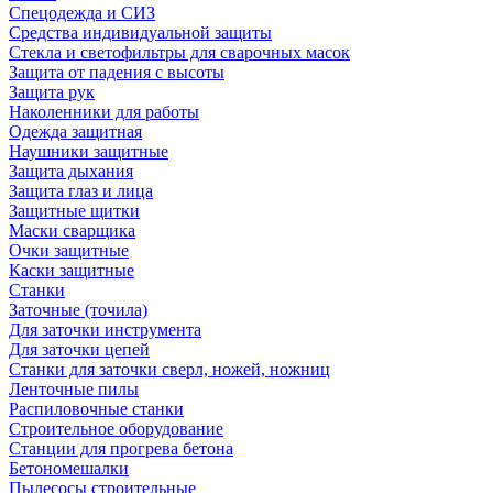
Спецодежда и СИЗ
Средства индивидуальной защиты
Стекла и светофильтры для сварочных масок
Защита от падения с высоты
Защита рук
Наколенники для работы
Одежда защитная
Наушники защитные
Защита дыхания
Защита глаз и лица
Защитные щитки
Маски сварщика
Очки защитные
Каски защитные
Станки
Заточные (точила)
Для заточки инструмента
Для заточки цепей
Станки для заточки сверл, ножей, ножниц
Ленточные пилы
Распиловочные станки
Строительное оборудование
Станции для прогрева бетона
Бетономешалки
Пылесосы строительные