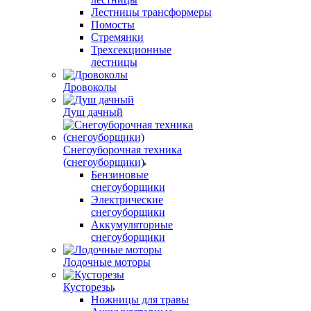
Лестницы трансформеры
Помосты
Стремянки
Трехсекционные
лестницы
Дровоколы
Душ дачный
Снегоуборочная техника
(снегоуборщики)
Бензиновые
снегоуборщики
Электрические
снегоуборщики
Аккумуляторные
снегоуборщики
Лодочные моторы
Кусторезы
Ножницы для травы