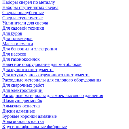
Наборы сверел по металлу
Наборы ступенчатых сверел
Сверла опалубочные
Сверла ступенчатые
Удлинители для сверла
Для садовой техники
Для буров
Для триммеров
Масла и смазки
Для бензопил и электропил
Для насосов
Для газонокосилок
Навесное оборудование для мотоблоков
Для ручного инструмента
Для штукатурно - отделочного инструмента
Расходные материалы для силового оборудования
Для сварочных работ
Для электростанций
Расходные материалы для моек высокого давления
Шампунь для моейк
Алмазная оснастка
Диски алмазные
Буровые коронки алмазные
Абразивная оснастка
Круги шлифовальные фибровые