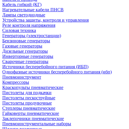
Кабель гибкий (КГ)
Нагревательные кабели ПНСВ
Лампы светодиодные
Устройства защиты, контроля и управления
Реле контроля напряжения
Силовая техника
Генераторы (электростанции)
Бензиновые генераторы
Газовые генераторы
Дизельные генераторы
Инверторные генераторы
Сварочные генераторы
Источники бесперебойного питания (ИБП)
Однофазные источники бесперебойного питания (ибп)
Пневмоинструмент
Компрессоры
Краскопульты пневматические
Пистолеты для подкачки
Пистолеты пескоструйные
Пистолеты продувочные
Степлеры пневматические
Гайковерты пневматические
Заклепочники пневматические
Пневмоинструментальные наборы
Шланги воздушные