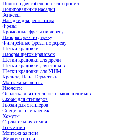
Полотна для сабельных электропил
Полировальные насадки
Зенкеры
Насадки для реноватора
Фрезы
Кромочные фрезы по дереву
Наборы фрез по дереву
Фигирейные фрезы по дереву
Щетки крацовки
Наборы щеток крацовок
Щетки крацовки для дрели
Щетки крацовки для станков
Щетки крацовки для УШМ
Крепеж, Пена, Герметики
Монтажные ленты
Изолента
Оснастка для степлеров и заклепочников
Скобы для степлеров
Гвозди для степлеров
Специальный крепеж
Хомуты
Строительная химия
Герметики
Монтажная пена
Жидкие гвозди