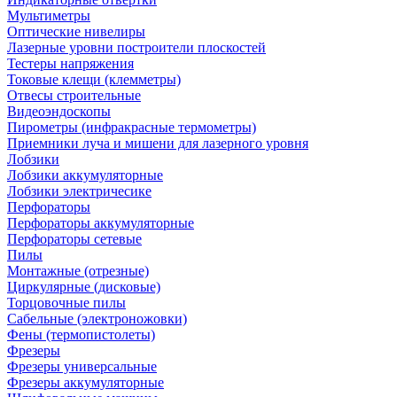
Мультиметры
Оптические нивелиры
Лазерные уровни построители плоскостей
Тестеры напряжения
Токовые клещи (клемметры)
Отвесы строительные
Видеоэндоскопы
Пирометры (инфракрасные термометры)
Приемники луча и мишени для лазерного уровня
Лобзики
Лобзики аккумуляторные
Лобзики электричесике
Перфораторы
Перфораторы аккумуляторные
Перфораторы сетевые
Пилы
Монтажные (отрезные)
Циркулярные (дисковые)
Торцовочные пилы
Сабельные (электроножовки)
Фены (термопистолеты)
Фрезеры
Фрезеры универсальные
Фрезеры аккумуляторные