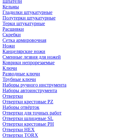
Шпатели
Кельмы
Гладилки штукатурные
Полутерки штукатурные
Терки штукатурные
Расшивки
Скребки
Сетка армировочная
Ножи
Канцелярские ножи
Сменные лезвия для ножей
Коврики непрорезаемые
Ключи
Разводные ключи
Трубные ключи
Наборы ручного инструмента
Наборы автоинструмента
Отвертки
Отвертки крестовые PZ
Наборы отвёрток
Отвертки для точных работ
Отвертки шлицевые SL
Отвертки крестовые PH
Отвертки HEX
Отвертки TORX