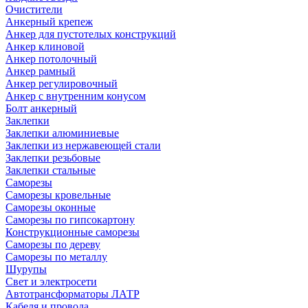
Очистители
Анкерный крепеж
Анкер для пустотелых конструкций
Анкер клиновой
Анкер потолочный
Анкер рамный
Анкер регулировочный
Анкер с внутренним конусом
Болт анкерный
Заклепки
Заклепки алюминиевые
Заклепки из нержавеющей стали
Заклепки резьбовые
Заклепки стальные
Саморезы
Саморезы кровельные
Саморезы оконные
Саморезы по гипсокартону
Конструкционные саморезы
Саморезы по дереву
Саморезы по металлу
Шурупы
Свет и электросети
Автотрансформаторы ЛАТР
Кабеля и провода