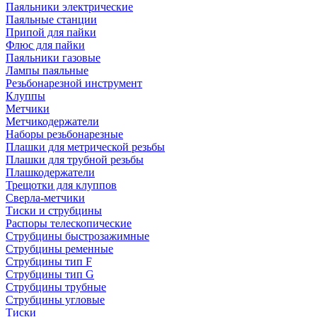
Паяльники электрические
Паяльные станции
Припой для пайки
Флюс для пайки
Паяльники газовые
Лампы паяльные
Резьбонарезной инструмент
Клуппы
Метчики
Метчикодержатели
Наборы резьбонарезные
Плашки для метрической резьбы
Плашки для трубной резьбы
Плашкодержатели
Трещотки для клуппов
Сверла-метчики
Тиски и струбцины
Распоры телескопические
Струбцины быстрозажимные
Струбцины ременные
Струбцины тип F
Струбцины тип G
Струбцины трубные
Струбцины угловые
Тиски