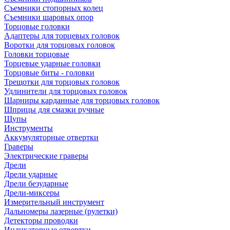
Съемники стопорных колец
Съемники шаровых опор
Торцовые головки
Адаптеры для торцевых головок
Воротки для торцовых головок
Головки торцовые
Торцевые ударные головки
Торцовые биты - головки
Трещотки для торцовых головок
Удлинители для торцовых головок
Шарниры карданные для торцовых головок
Шприцы для смазки ручные
Щупы
Инструменты
Аккумуляторные отвертки
Граверы
Электрические граверы
Дрели
Дрели ударные
Дрели безударные
Дрели-миксеры
Измерительный инструмент
Дальномеры лазерные (рулетки)
Детекторы проводки
Индикаторные отвертки