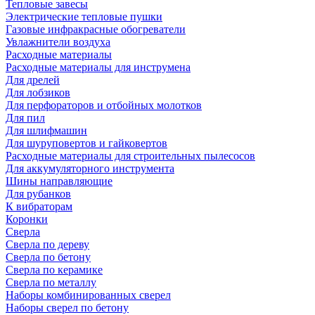
Тепловые завесы
Электрические тепловые пушки
Газовые инфракрасные обогреватели
Увлажнители воздуха
Расходные материалы
Расходные материалы для инструмена
Для дрелей
Для лобзиков
Для перфораторов и отбойных молотков
Для пил
Для шлифмашин
Для шуруповертов и гайковертов
Расходные материалы для строительных пылесосов
Для аккумуляторного инструмента
Шины направляющие
Для рубанков
К вибраторам
Коронки
Сверла
Сверла по дереву
Сверла по бетону
Сверла по керамике
Сверла по металлу
Наборы комбинированных сверел
Наборы сверел по бетону