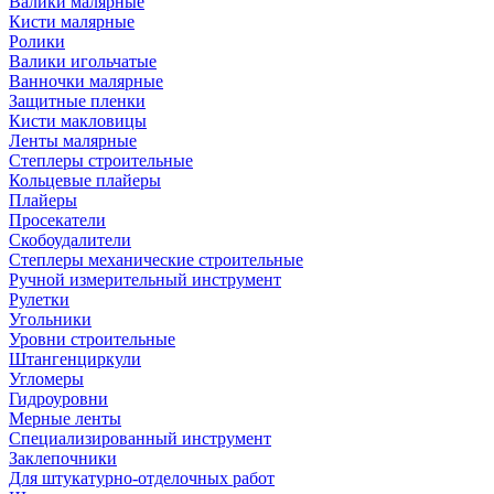
Валики малярные
Кисти малярные
Ролики
Валики игольчатые
Ванночки малярные
Защитные пленки
Кисти макловицы
Ленты малярные
Степлеры строительные
Кольцевые плайеры
Плайеры
Просекатели
Скобоудалители
Степлеры механические строительные
Ручной измерительный инструмент
Рулетки
Угольники
Уровни строительные
Штангенциркули
Угломеры
Гидроуровни
Мерные ленты
Специализированный инструмент
Заклепочники
Для штукатурно-отделочных работ