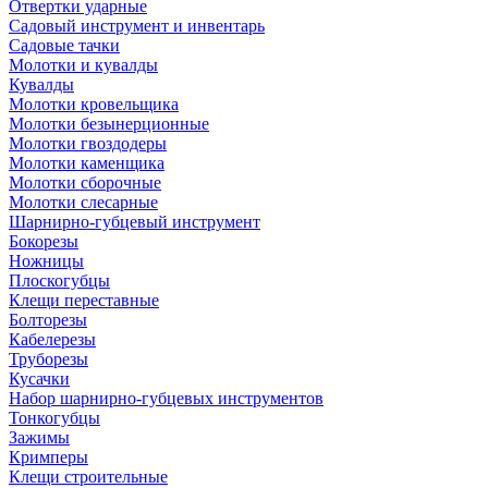
Отвертки ударные
Садовый инструмент и инвентарь
Садовые тачки
Молотки и кувалды
Кувалды
Молотки кровельщика
Молотки безынерционные
Молотки гвоздодеры
Молотки каменщика
Молотки сборочные
Молотки слесарные
Шарнирно-губцевый инструмент
Бокорезы
Ножницы
Плоскогубцы
Клещи переставные
Болторезы
Кабелерезы
Труборезы
Кусачки
Набор шарнирно-губцевых инструментов
Тонкогубцы
Зажимы
Кримперы
Клещи строительные