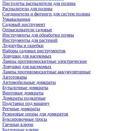
Пистолеты распылители для полива
Распылители для полива
Соединители и фитинги для систем полива
Умывальники
Садовый инструмент
Опрыскиватели садовые
Инструменты для обработки почвы
Инструменты для растений
Ледорубы и скребки
Наборы садовых инструментов
Ловушки для насекомых
Лампы противомоскитные электрические
Ловушки для насекомых
Лампы противомоскитные аккумуляторные
Автотовары
Автомобильные домкраты
Бутылочные домкраты
Винтовые домкраты
Домкраты подкатные
Подставки под машину
Реечные домкраты
Резиновые опоры для домкратов
Буксировочные тросы
Гаечные ключи
Баллонные ключи