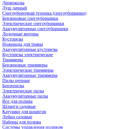
Дровоколы
Душ дачный
Снегоуборочная техника (снегоуборщики)
Бензиновые снегоуборщики
Электрические снегоуборщики
Аккумуляторные снегоуборщики
Лодочные моторы
Кусторезы
Ножницы для травы
Аккумуляторные кусторезы
Кусторезы электрические
Триммеры
Бензиновые триммеры
Электрические триммеры
Аккумуляторные триммеры
Пилы цепные
Бензопилы
Электрические пилы
Аккумуляторные пилы
Все для полива
Шланги садовые
Катушки для шлангов
Лейки садовые
Наборы для полива
Системы управления поливом