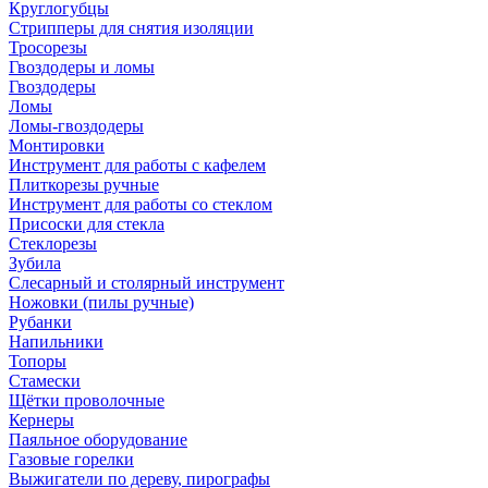
Круглогубцы
Стрипперы для снятия изоляции
Тросорезы
Гвоздодеры и ломы
Гвоздодеры
Ломы
Ломы-гвоздодеры
Монтировки
Инструмент для работы с кафелем
Плиткорезы ручные
Инструмент для работы со стеклом
Присоски для стекла
Стеклорезы
Зубила
Слесарный и столярный инструмент
Ножовки (пилы ручные)
Рубанки
Напильники
Топоры
Стамески
Щётки проволочные
Кернеры
Паяльное оборудование
Газовые горелки
Выжигатели по дереву, пирографы