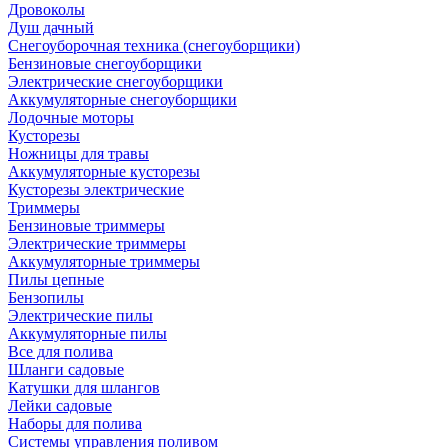
Дровоколы
Душ дачный
Снегоуборочная техника (снегоуборщики)
Бензиновые снегоуборщики
Электрические снегоуборщики
Аккумуляторные снегоуборщики
Лодочные моторы
Кусторезы
Ножницы для травы
Аккумуляторные кусторезы
Кусторезы электрические
Триммеры
Бензиновые триммеры
Электрические триммеры
Аккумуляторные триммеры
Пилы цепные
Бензопилы
Электрические пилы
Аккумуляторные пилы
Все для полива
Шланги садовые
Катушки для шлангов
Лейки садовые
Наборы для полива
Системы управления поливом