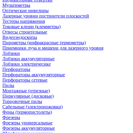
Мультиметры
Оптические нивелиры
Лазерные уровни построители плоскостей
Тестеры напряжения
Токовые клещи (клемметры)
Отвесы строительные
Видеоэндоскопы
Пирометры (инфракрасные термометры)
Приемники луча и мишени для лазерного уровня
Лобзики
Лобзики аккумуляторные
Лобзики электричесике
Перфораторы
Перфораторы аккумуляторные
Перфораторы сетевые
Пилы
Монтажные (отрезные)
Циркулярные (дисковые)
Торцовочные пилы
Сабельные (электроножовки)
Фены (термопистолеты)
Фрезеры
Фрезеры универсальные
Фрезеры аккумуляторные