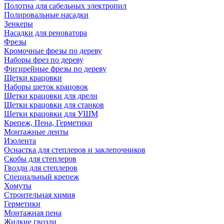
Полотна для сабельных электропил
Полировальные насадки
Зенкеры
Насадки для реноватора
Фрезы
Кромочные фрезы по дереву
Наборы фрез по дереву
Фигирейные фрезы по дереву
Щетки крацовки
Наборы щеток крацовок
Щетки крацовки для дрели
Щетки крацовки для станков
Щетки крацовки для УШМ
Крепеж, Пена, Герметики
Монтажные ленты
Изолента
Оснастка для степлеров и заклепочников
Скобы для степлеров
Гвозди для степлеров
Специальный крепеж
Хомуты
Строительная химия
Герметики
Монтажная пена
Жидкие гвозди