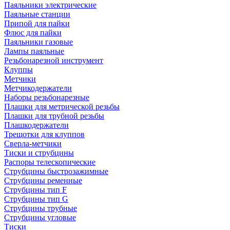
Паяльники электрические
Паяльные станции
Припой для пайки
Флюс для пайки
Паяльники газовые
Лампы паяльные
Резьбонарезной инструмент
Клуппы
Метчики
Метчикодержатели
Наборы резьбонарезные
Плашки для метрической резьбы
Плашки для трубной резьбы
Плашкодержатели
Трещотки для клуппов
Сверла-метчики
Тиски и струбцины
Распоры телескопические
Струбцины быстрозажимные
Струбцины ременные
Струбцины тип F
Струбцины тип G
Струбцины трубные
Струбцины угловые
Тиски