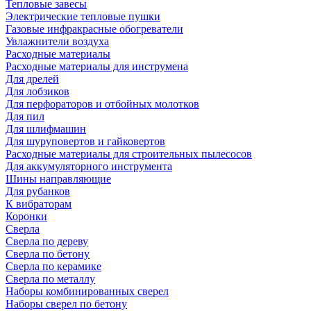
Тепловые завесы
Электрические тепловые пушки
Газовые инфракрасные обогреватели
Увлажнители воздуха
Расходные материалы
Расходные материалы для инструмена
Для дрелей
Для лобзиков
Для перфораторов и отбойных молотков
Для пил
Для шлифмашин
Для шуруповертов и гайковертов
Расходные материалы для строительных пылесосов
Для аккумуляторного инструмента
Шины направляющие
Для рубанков
К вибраторам
Коронки
Сверла
Сверла по дереву
Сверла по бетону
Сверла по керамике
Сверла по металлу
Наборы комбинированных сверел
Наборы сверел по бетону