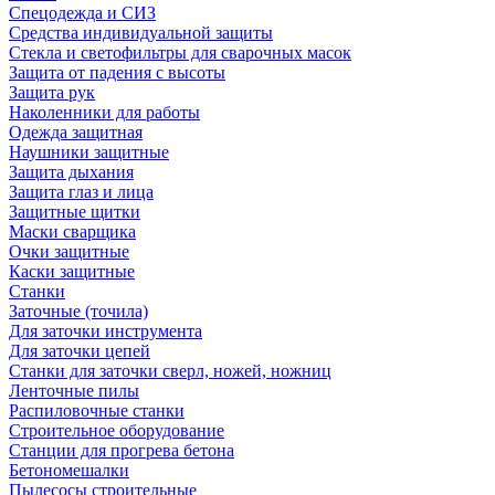
Спецодежда и СИЗ
Средства индивидуальной защиты
Стекла и светофильтры для сварочных масок
Защита от падения с высоты
Защита рук
Наколенники для работы
Одежда защитная
Наушники защитные
Защита дыхания
Защита глаз и лица
Защитные щитки
Маски сварщика
Очки защитные
Каски защитные
Станки
Заточные (точила)
Для заточки инструмента
Для заточки цепей
Станки для заточки сверл, ножей, ножниц
Ленточные пилы
Распиловочные станки
Строительное оборудование
Станции для прогрева бетона
Бетономешалки
Пылесосы строительные