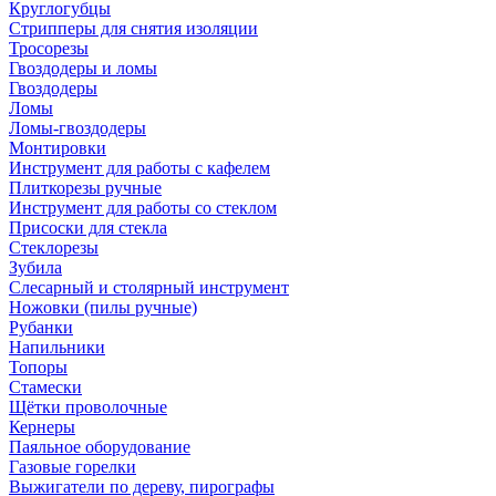
Круглогубцы
Стрипперы для снятия изоляции
Тросорезы
Гвоздодеры и ломы
Гвоздодеры
Ломы
Ломы-гвоздодеры
Монтировки
Инструмент для работы с кафелем
Плиткорезы ручные
Инструмент для работы со стеклом
Присоски для стекла
Стеклорезы
Зубила
Слесарный и столярный инструмент
Ножовки (пилы ручные)
Рубанки
Напильники
Топоры
Стамески
Щётки проволочные
Кернеры
Паяльное оборудование
Газовые горелки
Выжигатели по дереву, пирографы