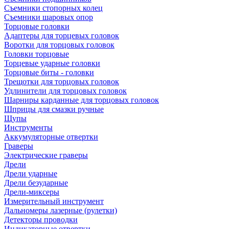
Съемники стопорных колец
Съемники шаровых опор
Торцовые головки
Адаптеры для торцевых головок
Воротки для торцовых головок
Головки торцовые
Торцевые ударные головки
Торцовые биты - головки
Трещотки для торцовых головок
Удлинители для торцовых головок
Шарниры карданные для торцовых головок
Шприцы для смазки ручные
Щупы
Инструменты
Аккумуляторные отвертки
Граверы
Электрические граверы
Дрели
Дрели ударные
Дрели безударные
Дрели-миксеры
Измерительный инструмент
Дальномеры лазерные (рулетки)
Детекторы проводки
Индикаторные отвертки