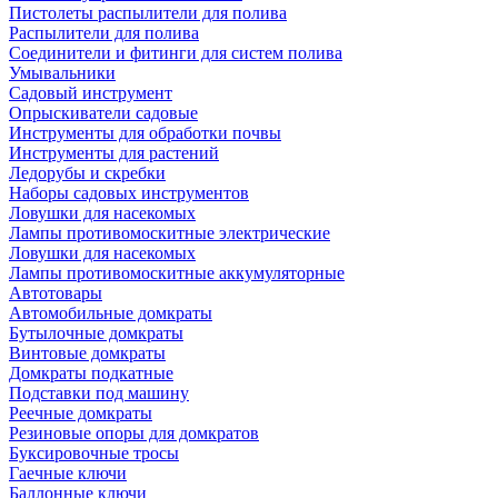
Пистолеты распылители для полива
Распылители для полива
Соединители и фитинги для систем полива
Умывальники
Садовый инструмент
Опрыскиватели садовые
Инструменты для обработки почвы
Инструменты для растений
Ледорубы и скребки
Наборы садовых инструментов
Ловушки для насекомых
Лампы противомоскитные электрические
Ловушки для насекомых
Лампы противомоскитные аккумуляторные
Автотовары
Автомобильные домкраты
Бутылочные домкраты
Винтовые домкраты
Домкраты подкатные
Подставки под машину
Реечные домкраты
Резиновые опоры для домкратов
Буксировочные тросы
Гаечные ключи
Баллонные ключи