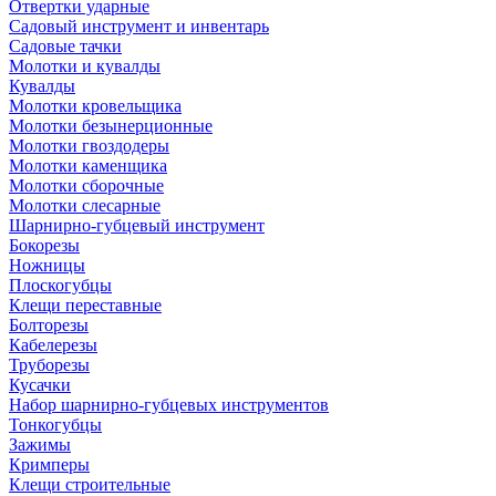
Отвертки ударные
Садовый инструмент и инвентарь
Садовые тачки
Молотки и кувалды
Кувалды
Молотки кровельщика
Молотки безынерционные
Молотки гвоздодеры
Молотки каменщика
Молотки сборочные
Молотки слесарные
Шарнирно-губцевый инструмент
Бокорезы
Ножницы
Плоскогубцы
Клещи переставные
Болторезы
Кабелерезы
Труборезы
Кусачки
Набор шарнирно-губцевых инструментов
Тонкогубцы
Зажимы
Кримперы
Клещи строительные