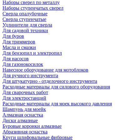
Наборы сверел по металлу
Наборы ступенчатых сверел
Сверла опалубочные
Сверла ступенчатые
Удлинители для сверла
Для садовой техники
Для буров
Для триммеров
Масла и смазки
Для бензопил и электропил
Для насосов
Для газонокосилок
Навесное оборудование для мотоблоков
Для ручного инструмента
Для штукатурно - отделочного инструмента
Расходные материалы для силового оборудования
Для сварочных работ
Для электростанций
Расходные материалы для моек высокого давления
Шампунь для моейк
Алмазная оснастка
Диски алмазные
Буровые коронки алмазные
Абразивная оснастка
Круги шлифовальные фибровые