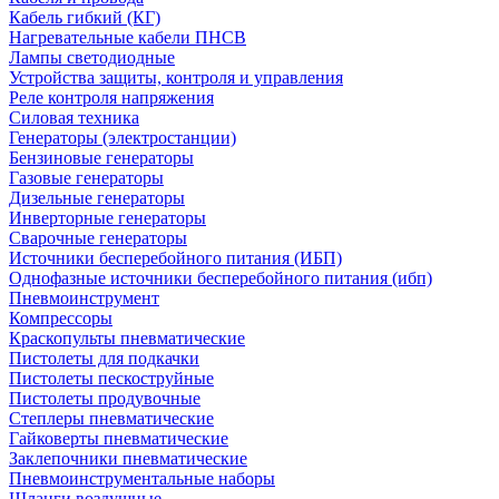
Кабель гибкий (КГ)
Нагревательные кабели ПНСВ
Лампы светодиодные
Устройства защиты, контроля и управления
Реле контроля напряжения
Силовая техника
Генераторы (электростанции)
Бензиновые генераторы
Газовые генераторы
Дизельные генераторы
Инверторные генераторы
Сварочные генераторы
Источники бесперебойного питания (ИБП)
Однофазные источники бесперебойного питания (ибп)
Пневмоинструмент
Компрессоры
Краскопульты пневматические
Пистолеты для подкачки
Пистолеты пескоструйные
Пистолеты продувочные
Степлеры пневматические
Гайковерты пневматические
Заклепочники пневматические
Пневмоинструментальные наборы
Шланги воздушные