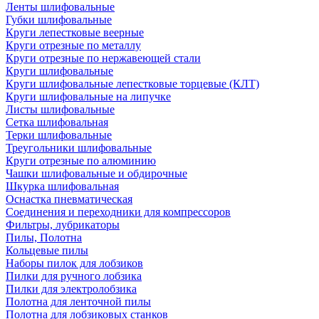
Ленты шлифовальные
Губки шлифовальные
Круги лепестковые веерные
Круги отрезные по металлу
Круги отрезные по нержавеющей стали
Круги шлифовальные
Круги шлифовальные лепестковые торцевые (КЛТ)
Круги шлифовальные на липучке
Листы шлифовальные
Сетка шлифовальная
Терки шлифовальные
Треугольники шлифовальные
Круги отрезные по алюминию
Чашки шлифовальные и обдирочные
Шкурка шлифовальная
Оснастка пневматическая
Соединения и переходники для компрессоров
Фильтры, лубрикаторы
Пилы, Полотна
Кольцевые пилы
Наборы пилок для лобзиков
Пилки для ручного лобзика
Пилки для электролобзика
Полотна для ленточной пилы
Полотна для лобзиковых станков