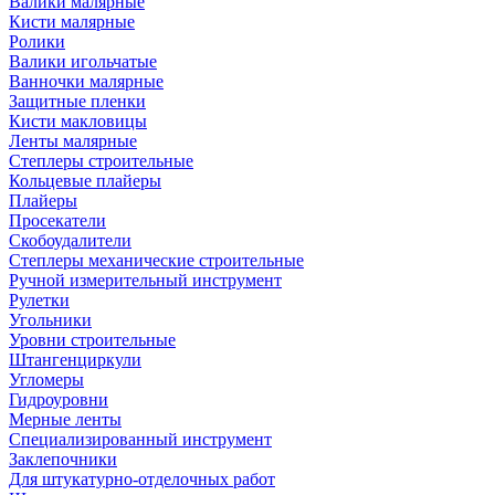
Валики малярные
Кисти малярные
Ролики
Валики игольчатые
Ванночки малярные
Защитные пленки
Кисти макловицы
Ленты малярные
Степлеры строительные
Кольцевые плайеры
Плайеры
Просекатели
Скобоудалители
Степлеры механические строительные
Ручной измерительный инструмент
Рулетки
Угольники
Уровни строительные
Штангенциркули
Угломеры
Гидроуровни
Мерные ленты
Специализированный инструмент
Заклепочники
Для штукатурно-отделочных работ