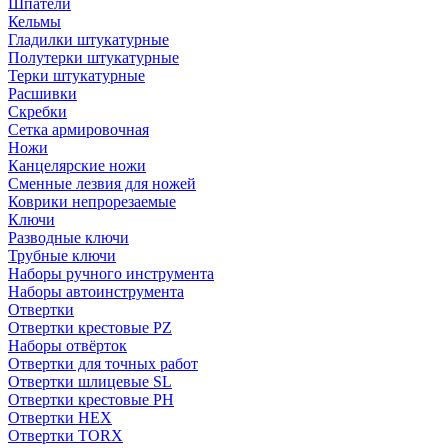
Шпатели
Кельмы
Гладилки штукатурные
Полутерки штукатурные
Терки штукатурные
Расшивки
Скребки
Сетка армировочная
Ножи
Канцелярские ножи
Сменные лезвия для ножей
Коврики непрорезаемые
Ключи
Разводные ключи
Трубные ключи
Наборы ручного инструмента
Наборы автоинструмента
Отвертки
Отвертки крестовые PZ
Наборы отвёрток
Отвертки для точных работ
Отвертки шлицевые SL
Отвертки крестовые PH
Отвертки HEX
Отвертки TORX