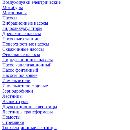
Воздуходувки электрические
Мотобуры
Мотопомпы
Насосы
Вибрационные насосы
Гидроаккумуляторы
Дренажные насосы
Насосные станции
Поверхностные насосы
Скважинные насосы
Фекальные насосы
Циркуляционные насосы
Насос канализационный
Насос фонтанный
Насосы бочковые
Измельчители
Измельчители садовые
Зернодробилки
Лестницы
Вышки-туры
Двухсекционные лестницы
Лестницы трансформеры
Помосты
Стремянки
Трехсекционные лестницы