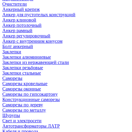
Очистители
Анкерный крепеж
Анкер для пустотелых конструкций
Анкер клиновой
Анкер потолочный
Анкер рамный
Анкер регулировочный
Анкер с внутренним конусом
Болт анкерный
Заклепки
Заклепки алюминиевые
Заклепки из нержавеющей стали
Заклепки резьбовые
Заклепки стальные
Саморезы
Саморезы кровельные
Саморезы оконные
Саморезы по гипсокартону
Конструкционные саморезы
Саморезы по дереву
Саморезы по металлу
Шурупы
Свет и электросети
Автотрансформаторы ЛАТР
Кабеля и провода