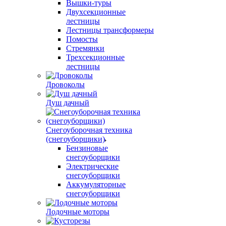
Вышки-туры
Двухсекционные
лестницы
Лестницы трансформеры
Помосты
Стремянки
Трехсекционные
лестницы
Дровоколы
Душ дачный
Снегоуборочная техника
(снегоуборщики)
Бензиновые
снегоуборщики
Электрические
снегоуборщики
Аккумуляторные
снегоуборщики
Лодочные моторы