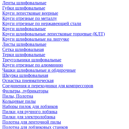
Ленты шлифовальные
Губки шлифовальные
Круги лепестковые веерные
Круги отрезные по металлу
Круги отрезные по нержавеющей стали
Круги шлифовальные
Круги шлифовальные лепестковые торцевые (КЛТ)
Круги шлифовальные на липучке
Листы шлифовальные
Сетка шлифовальная
Терки шлифовальные
Треугольники шлифовальные
Круги отрезные по алюминию
Чашки шлифовальные и обдирочные
Шкурка шлифовальная
Оснастка пневматическая
Соединения и переходники для компрессоров
Фильтры, лубрикаторы
Пилы, Полотна
Кольцевые пилы
Наборы пилок для лобзиков
Пилки для ручного лобзика
Пилки для электролобзика
Полотна для ленточной пилы
Полотна для лобзиковых станков