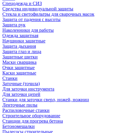
Спецодежда и СИЗ
Средства индивидуальной защиты
Стекла и светофильтры для сварочных масок
Защита от падения с высоты
Защита рук
Наколенники для работы
Одежда защитная
Наушники защитные
Защита дыхания
Защита глаз и лица
Защитные щитки
Маски сварщика
Очки защитные
Каски защитные
Станки
Заточные (точила)
Для заточки инструмента
Для заточки цепей
Станки для заточки сверл, ножей, ножниц
Ленточные пилы
Распиловочные станки
Строительное оборудование
Станции для прогрева бетона
Бетономешалки
Пылесосы строительные