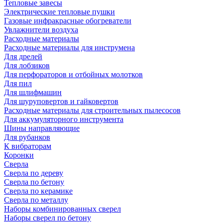
Тепловые завесы
Электрические тепловые пушки
Газовые инфракрасные обогреватели
Увлажнители воздуха
Расходные материалы
Расходные материалы для инструмена
Для дрелей
Для лобзиков
Для перфораторов и отбойных молотков
Для пил
Для шлифмашин
Для шуруповертов и гайковертов
Расходные материалы для строительных пылесосов
Для аккумуляторного инструмента
Шины направляющие
Для рубанков
К вибраторам
Коронки
Сверла
Сверла по дереву
Сверла по бетону
Сверла по керамике
Сверла по металлу
Наборы комбинированных сверел
Наборы сверел по бетону