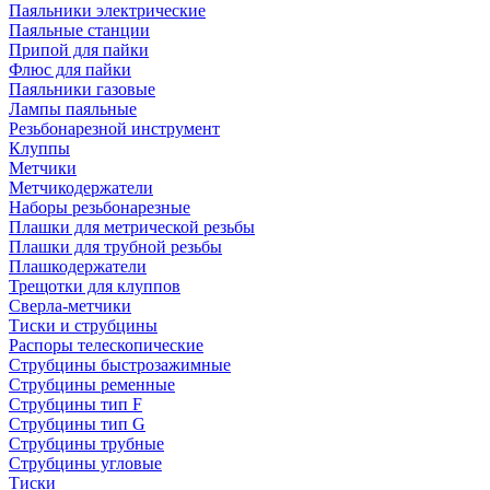
Паяльники электрические
Паяльные станции
Припой для пайки
Флюс для пайки
Паяльники газовые
Лампы паяльные
Резьбонарезной инструмент
Клуппы
Метчики
Метчикодержатели
Наборы резьбонарезные
Плашки для метрической резьбы
Плашки для трубной резьбы
Плашкодержатели
Трещотки для клуппов
Сверла-метчики
Тиски и струбцины
Распоры телескопические
Струбцины быстрозажимные
Струбцины ременные
Струбцины тип F
Струбцины тип G
Струбцины трубные
Струбцины угловые
Тиски