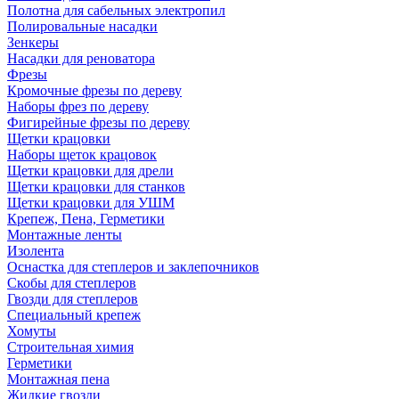
Полотна для сабельных электропил
Полировальные насадки
Зенкеры
Насадки для реноватора
Фрезы
Кромочные фрезы по дереву
Наборы фрез по дереву
Фигирейные фрезы по дереву
Щетки крацовки
Наборы щеток крацовок
Щетки крацовки для дрели
Щетки крацовки для станков
Щетки крацовки для УШМ
Крепеж, Пена, Герметики
Монтажные ленты
Изолента
Оснастка для степлеров и заклепочников
Скобы для степлеров
Гвозди для степлеров
Специальный крепеж
Хомуты
Строительная химия
Герметики
Монтажная пена
Жидкие гвозди