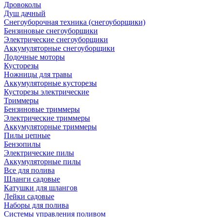
Дровоколы
Душ дачный
Снегоуборочная техника (снегоуборщики)
Бензиновые снегоуборщики
Электрические снегоуборщики
Аккумуляторные снегоуборщики
Лодочные моторы
Кусторезы
Ножницы для травы
Аккумуляторные кусторезы
Кусторезы электрические
Триммеры
Бензиновые триммеры
Электрические триммеры
Аккумуляторные триммеры
Пилы цепные
Бензопилы
Электрические пилы
Аккумуляторные пилы
Все для полива
Шланги садовые
Катушки для шлангов
Лейки садовые
Наборы для полива
Системы управления поливом