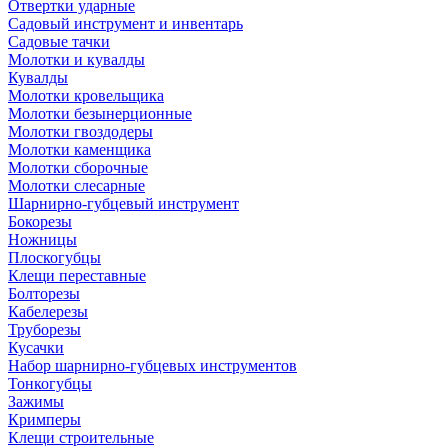
Отвертки ударные
Садовый инструмент и инвентарь
Садовые тачки
Молотки и кувалды
Кувалды
Молотки кровельщика
Молотки безынерционные
Молотки гвоздодеры
Молотки каменщика
Молотки сборочные
Молотки слесарные
Шарнирно-губцевый инструмент
Бокорезы
Ножницы
Плоскогубцы
Клещи переставные
Болторезы
Кабелерезы
Труборезы
Кусачки
Набор шарнирно-губцевых инструментов
Тонкогубцы
Зажимы
Кримперы
Клещи строительные