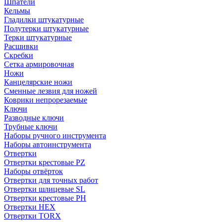
Шпатели
Кельмы
Гладилки штукатурные
Полутерки штукатурные
Терки штукатурные
Расшивки
Скребки
Сетка армировочная
Ножи
Канцелярские ножи
Сменные лезвия для ножей
Коврики непрорезаемые
Ключи
Разводные ключи
Трубные ключи
Наборы ручного инструмента
Наборы автоинструмента
Отвертки
Отвертки крестовые PZ
Наборы отвёрток
Отвертки для точных работ
Отвертки шлицевые SL
Отвертки крестовые PH
Отвертки HEX
Отвертки TORX