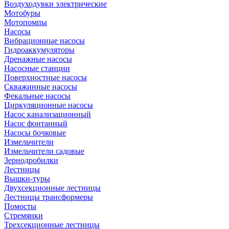
Воздуходувки электрические
Мотобуры
Мотопомпы
Насосы
Вибрационные насосы
Гидроаккумуляторы
Дренажные насосы
Насосные станции
Поверхностные насосы
Скважинные насосы
Фекальные насосы
Циркуляционные насосы
Насос канализационный
Насос фонтанный
Насосы бочковые
Измельчители
Измельчители садовые
Зернодробилки
Лестницы
Вышки-туры
Двухсекционные лестницы
Лестницы трансформеры
Помосты
Стремянки
Трехсекционные лестницы