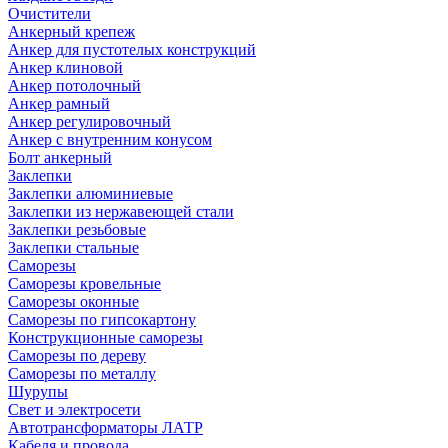
Очистители
Анкерный крепеж
Анкер для пустотелых конструкций
Анкер клиновой
Анкер потолочный
Анкер рамный
Анкер регулировочный
Анкер с внутренним конусом
Болт анкерный
Заклепки
Заклепки алюминиевые
Заклепки из нержавеющей стали
Заклепки резьбовые
Заклепки стальные
Саморезы
Саморезы кровельные
Саморезы оконные
Саморезы по гипсокартону
Конструкционные саморезы
Саморезы по дереву
Саморезы по металлу
Шурупы
Свет и электросети
Автотрансформаторы ЛАТР
Кабеля и провода