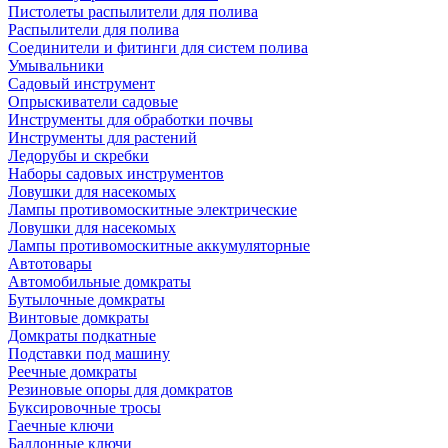
Пистолеты распылители для полива
Распылители для полива
Соединители и фитинги для систем полива
Умывальники
Садовый инструмент
Опрыскиватели садовые
Инструменты для обработки почвы
Инструменты для растений
Ледорубы и скребки
Наборы садовых инструментов
Ловушки для насекомых
Лампы противомоскитные электрические
Ловушки для насекомых
Лампы противомоскитные аккумуляторные
Автотовары
Автомобильные домкраты
Бутылочные домкраты
Винтовые домкраты
Домкраты подкатные
Подставки под машину
Реечные домкраты
Резиновые опоры для домкратов
Буксировочные тросы
Гаечные ключи
Баллонные ключи