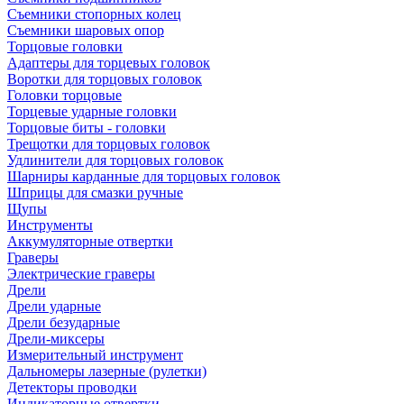
Съемники стопорных колец
Съемники шаровых опор
Торцовые головки
Адаптеры для торцевых головок
Воротки для торцовых головок
Головки торцовые
Торцевые ударные головки
Торцовые биты - головки
Трещотки для торцовых головок
Удлинители для торцовых головок
Шарниры карданные для торцовых головок
Шприцы для смазки ручные
Щупы
Инструменты
Аккумуляторные отвертки
Граверы
Электрические граверы
Дрели
Дрели ударные
Дрели безударные
Дрели-миксеры
Измерительный инструмент
Дальномеры лазерные (рулетки)
Детекторы проводки
Индикаторные отвертки