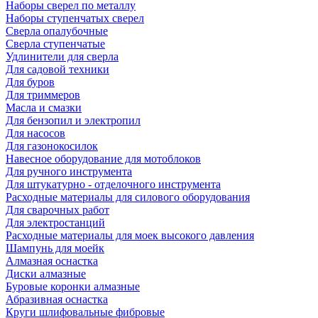
Наборы сверел по металлу
Наборы ступенчатых сверел
Сверла опалубочные
Сверла ступенчатые
Удлинители для сверла
Для садовой техники
Для буров
Для триммеров
Масла и смазки
Для бензопил и электропил
Для насосов
Для газонокосилок
Навесное оборудование для мотоблоков
Для ручного инструмента
Для штукатурно - отделочного инструмента
Расходные материалы для силового оборудования
Для сварочных работ
Для электростанций
Расходные материалы для моек высокого давления
Шампунь для моейк
Алмазная оснастка
Диски алмазные
Буровые коронки алмазные
Абразивная оснастка
Круги шлифовальные фибровые