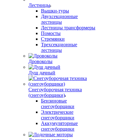
Лестницы
Вышки-туры
Двухсекционные
лестницы
Лестницы трансформеры
Помосты
Стремянки
Трехсекционные
лестницы
Дровоколы
Душ дачный
Снегоуборочная техника
(снегоуборщики)
Бензиновые
снегоуборщики
Электрические
снегоуборщики
Аккумуляторные
снегоуборщики