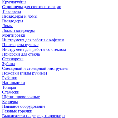
Круглогубцы
Стрипперы для снятия изоляции
Тросорезы
Гвоздодеры и ломы
Гвоздодеры
Ломы
Ломы-гвоздодеры
Монтировки
Инструмент для работы с кафелем
Плиткорезы ручные
Инструмент для работы со стеклом
Присоски для стекла
Стеклорезы
Зубила
Слесарный и столярный инструмент
Ножовки (пилы ручные)
Рубанки
Напильники
Топоры
Стамески
Щётки проволочные
Кернеры
Паяльное оборудование
Газовые горелки
Выжигатели по дереву, пирографы