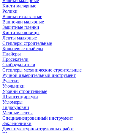
Валики малярные
Кисти малярные
Ролики
Валики игольчатые
Ванночки малярные
Защитные пленки
Кисти макловицы
Ленты малярные
Степлеры строительные
Кольцевые плайеры
Плайеры
Просекатели
Скобоудалители
Степлеры механические строительные
Ручной измерительный инструмент
Рулетки
Угольники
Уровни строительные
Штангенциркули
Угломеры
Гидроуровни
Мерные ленты
Специализированный инструмент
Заклепочники
Для штукатурно-отделочных работ