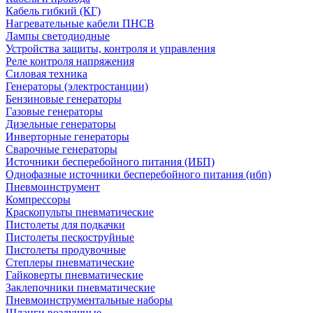
Кабель гибкий (КГ)
Нагревательные кабели ПНСВ
Лампы светодиодные
Устройства защиты, контроля и управления
Реле контроля напряжения
Силовая техника
Генераторы (электростанции)
Бензиновые генераторы
Газовые генераторы
Дизельные генераторы
Инверторные генераторы
Сварочные генераторы
Источники бесперебойного питания (ИБП)
Однофазные источники бесперебойного питания (ибп)
Пневмоинструмент
Компрессоры
Краскопульты пневматические
Пистолеты для подкачки
Пистолеты пескоструйные
Пистолеты продувочные
Степлеры пневматические
Гайковерты пневматические
Заклепочники пневматические
Пневмоинструментальные наборы
Шланги воздушные