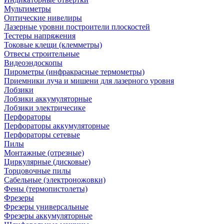
Мультиметры
Оптические нивелиры
Лазерные уровни построители плоскостей
Тестеры напряжения
Токовые клещи (клемметры)
Отвесы строительные
Видеоэндоскопы
Пирометры (инфракрасные термометры)
Приемники луча и мишени для лазерного уровня
Лобзики
Лобзики аккумуляторные
Лобзики электричесике
Перфораторы
Перфораторы аккумуляторные
Перфораторы сетевые
Пилы
Монтажные (отрезные)
Циркулярные (дисковые)
Торцовочные пилы
Сабельные (электроножовки)
Фены (термопистолеты)
Фрезеры
Фрезеры универсальные
Фрезеры аккумуляторные