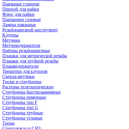
Паяльные станции
Припой для пайки
Флюс для пайки
Паяльники газовые
Лампы паяльные
Резьбонарезной инструмент
Клуппы
Метчики
Метчикодержатели
Наборы резьбонарезные
Плашки для метрической резьбы
Плашки для трубной резьбы
Плашкодержатели
Трещотки для клуппов
Сверла-метчики
Тиски и струбцины
Распоры телескопические
Струбцины быстрозажимные
Струбцины ременные
Струбцины тип F
Струбцины тип G
Струбцины трубные
Струбцины угловые
Тиски
Спецодежда и СИЗ