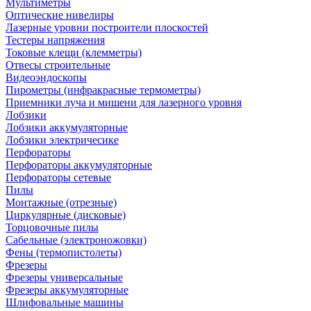
Мультиметры
Оптические нивелиры
Лазерные уровни построители плоскостей
Тестеры напряжения
Токовые клещи (клемметры)
Отвесы строительные
Видеоэндоскопы
Пирометры (инфракрасные термометры)
Приемники луча и мишени для лазерного уровня
Лобзики
Лобзики аккумуляторные
Лобзики электричесике
Перфораторы
Перфораторы аккумуляторные
Перфораторы сетевые
Пилы
Монтажные (отрезные)
Циркулярные (дисковые)
Торцовочные пилы
Сабельные (электроножовки)
Фены (термопистолеты)
Фрезеры
Фрезеры универсальные
Фрезеры аккумуляторные
Шлифовальные машины