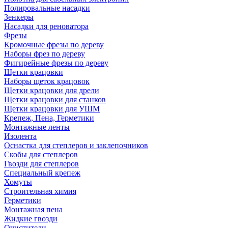
Полировальные насадки
Зенкеры
Насадки для реноватора
Фрезы
Кромочные фрезы по дереву
Наборы фрез по дереву
Фигирейные фрезы по дереву
Щетки крацовки
Наборы щеток крацовок
Щетки крацовки для дрели
Щетки крацовки для станков
Щетки крацовки для УШМ
Крепеж, Пена, Герметики
Монтажные ленты
Изолента
Оснастка для степлеров и заклепочников
Скобы для степлеров
Гвозди для степлеров
Специальный крепеж
Хомуты
Строительная химия
Герметики
Монтажная пена
Жидкие гвозди
Очистители