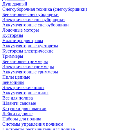
Душ дачный
Снегоуборочная техника (снегоуборщики)
Бензиновые снегоуборщики
Электрические снегоуборщики
Аккумуляторные снегоуборщики
Лодочные моторы
Кусторезы
Ножницы для травы
Аккумуляторные кусторезы
Кусторезы электрические
Триммеры
Бензиновые триммеры
Электрические триммеры
Аккумуляторные триммеры
Пилы цепные
Бензопилы
Электрические пилы
Аккумуляторные пилы
Все для полива
Шланги садовые
Катушки для шлангов
Лейки садовые
Наборы для полива
Системы управления поливом
Пистолеты распылители для полива