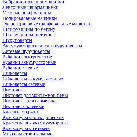
Вибрационные шлимашинки
Ленточные шлифмашинки
Угловые шлифмашины
Полировальные машинки
Эксцентриковые шлифовальные машинки
Шлифмашины по бетону
Шлифмашины щеточные
Шуруповёрты
Аккумуляторные дрели-шуруповерты
Сетевые шуруповерты
Рубанки электрические
Рубанки аккумуляторные
Рубанки сетевые
Гайковёрты
Гайковерты аккумуляторные
Гайковёрты сетевые
Пистолеты
Пистолет для монтажной пены
Пистолеты для герметика
Пистолеты клеевые
Клеевые стержни
Краскопульты электрические
Краскопульты аккумуляторные
Краскопульты сетевые
Миксеры строительные