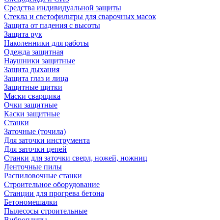
Средства индивидуальной защиты
Стекла и светофильтры для сварочных масок
Защита от падения с высоты
Защита рук
Наколенники для работы
Одежда защитная
Наушники защитные
Защита дыхания
Защита глаз и лица
Защитные щитки
Маски сварщика
Очки защитные
Каски защитные
Станки
Заточные (точила)
Для заточки инструмента
Для заточки цепей
Станки для заточки сверл, ножей, ножниц
Ленточные пилы
Распиловочные станки
Строительное оборудование
Станции для прогрева бетона
Бетономешалки
Пылесосы строительные
Виброплиты