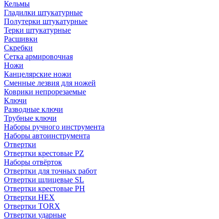
Кельмы
Гладилки штукатурные
Полутерки штукатурные
Терки штукатурные
Расшивки
Скребки
Сетка армировочная
Ножи
Канцелярские ножи
Сменные лезвия для ножей
Коврики непрорезаемые
Ключи
Разводные ключи
Трубные ключи
Наборы ручного инструмента
Наборы автоинструмента
Отвертки
Отвертки крестовые PZ
Наборы отвёрток
Отвертки для точных работ
Отвертки шлицевые SL
Отвертки крестовые PH
Отвертки HEX
Отвертки TORX
Отвертки ударные