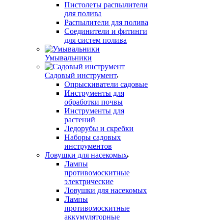
Пистолеты распылители
для полива
Распылители для полива
Соединители и фитинги
для систем полива
Умывальники
Садовый инструмент
Опрыскиватели садовые
Инструменты для
обработки почвы
Инструменты для
растений
Ледорубы и скребки
Наборы садовых
инструментов
Ловушки для насекомых
Лампы
противомоскитные
электрические
Ловушки для насекомых
Лампы
противомоскитные
аккумуляторные