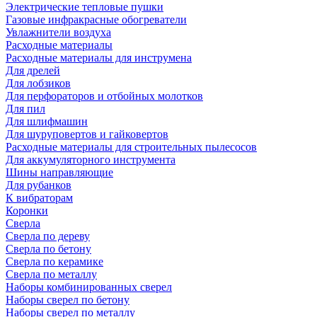
Электрические тепловые пушки
Газовые инфракрасные обогреватели
Увлажнители воздуха
Расходные материалы
Расходные материалы для инструмена
Для дрелей
Для лобзиков
Для перфораторов и отбойных молотков
Для пил
Для шлифмашин
Для шуруповертов и гайковертов
Расходные материалы для строительных пылесосов
Для аккумуляторного инструмента
Шины направляющие
Для рубанков
К вибраторам
Коронки
Сверла
Сверла по дереву
Сверла по бетону
Сверла по керамике
Сверла по металлу
Наборы комбинированных сверел
Наборы сверел по бетону
Наборы сверел по металлу