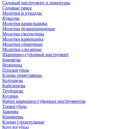
Садовый инструмент и инвентарь
Садовые тачки
Молотки и кувалды
Кувалды
Молотки кровельщика
Молотки безынерционные
Молотки гвоздодеры
Молотки каменщика
Молотки сборочные
Молотки слесарные
Шарнирно-губцевый инструмент
Бокорезы
Ножницы
Плоскогубцы
Клещи переставные
Болторезы
Кабелерезы
Труборезы
Кусачки
Набор шарнирно-губцевых инструментов
Тонкогубцы
Зажимы
Кримперы
Клещи строительные
Круглогубцы