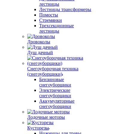
лестницы
Лестницы трансформеры
Помосты
Стремянки
Трехсекционные
лестницы
Дровоколы
Душ дачный
Снегоуборочная техника
(снегоуборщики)
Бензиновые
снегоуборщики
Электрические
снегоуборщики
Аккумуляторные
снегоуборщики
Лодочные моторы
Кусторезы
Ножницы для травы