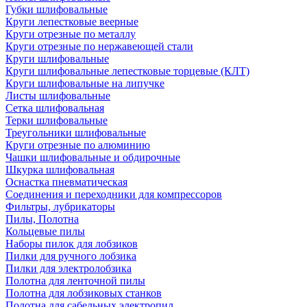
Губки шлифовальные
Круги лепестковые веерные
Круги отрезные по металлу
Круги отрезные по нержавеющей стали
Круги шлифовальные
Круги шлифовальные лепестковые торцевые (КЛТ)
Круги шлифовальные на липучке
Листы шлифовальные
Сетка шлифовальная
Терки шлифовальные
Треугольники шлифовальные
Круги отрезные по алюминию
Чашки шлифовальные и обдирочные
Шкурка шлифовальная
Оснастка пневматическая
Соединения и переходники для компрессоров
Фильтры, лубрикаторы
Пилы, Полотна
Кольцевые пилы
Наборы пилок для лобзиков
Пилки для ручного лобзика
Пилки для электролобзика
Полотна для ленточной пилы
Полотна для лобзиковых станков
Полотна для сабельных электропил