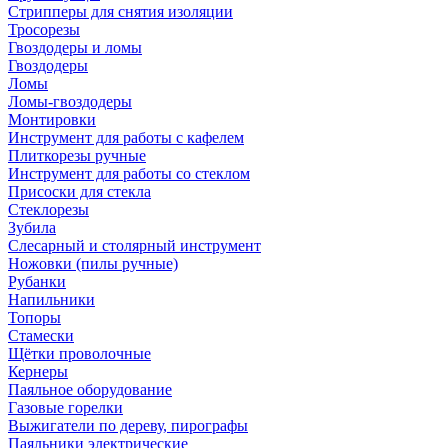
Стрипперы для снятия изоляции
Тросорезы
Гвоздодеры и ломы
Гвоздодеры
Ломы
Ломы-гвоздодеры
Монтировки
Инструмент для работы с кафелем
Плиткорезы ручные
Инструмент для работы со стеклом
Присоски для стекла
Стеклорезы
Зубила
Слесарный и столярный инструмент
Ножовки (пилы ручные)
Рубанки
Напильники
Топоры
Стамески
Щётки проволочные
Кернеры
Паяльное оборудование
Газовые горелки
Выжигатели по дереву, пирографы
Паяльники электрические