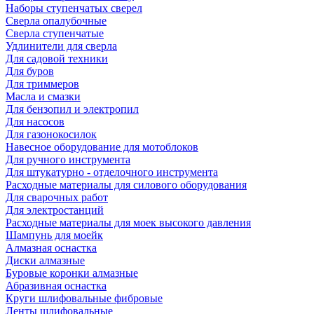
Наборы ступенчатых сверел
Сверла опалубочные
Сверла ступенчатые
Удлинители для сверла
Для садовой техники
Для буров
Для триммеров
Масла и смазки
Для бензопил и электропил
Для насосов
Для газонокосилок
Навесное оборудование для мотоблоков
Для ручного инструмента
Для штукатурно - отделочного инструмента
Расходные материалы для силового оборудования
Для сварочных работ
Для электростанций
Расходные материалы для моек высокого давления
Шампунь для моейк
Алмазная оснастка
Диски алмазные
Буровые коронки алмазные
Абразивная оснастка
Круги шлифовальные фибровые
Ленты шлифовальные