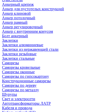
Анкерный крепеж
Анкер для пустотелых конструкций
Анкер клиновой
Анкер потолочный
Анкер рамный
Анкер регулировочный
Анкер с внутренним конусом
Болт анкерный
Заклепки
Заклепки алюминиевые
Заклепки из нержавеющей стали
Заклепки резьбовые
Заклепки стальные
Саморезы
Саморезы кровельные
Саморезы оконные
Саморезы по гипсокартону
Конструкционные саморезы
Саморезы по дереву
Саморезы по металлу
Шурупы
Свет и электросети
Автотрансформаторы ЛАТР
Кабеля и провода