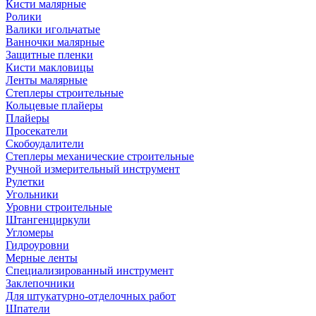
Кисти малярные
Ролики
Валики игольчатые
Ванночки малярные
Защитные пленки
Кисти макловицы
Ленты малярные
Степлеры строительные
Кольцевые плайеры
Плайеры
Просекатели
Скобоудалители
Степлеры механические строительные
Ручной измерительный инструмент
Рулетки
Угольники
Уровни строительные
Штангенциркули
Угломеры
Гидроуровни
Мерные ленты
Специализированный инструмент
Заклепочники
Для штукатурно-отделочных работ
Шпатели