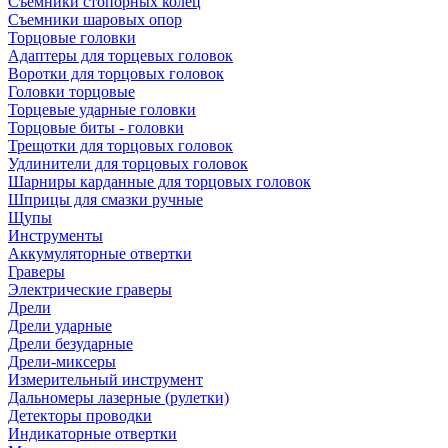
Съемники стопорных колец
Съемники шаровых опор
Торцовые головки
Адаптеры для торцевых головок
Воротки для торцовых головок
Головки торцовые
Торцевые ударные головки
Торцовые биты - головки
Трещотки для торцовых головок
Удлинители для торцовых головок
Шарниры карданные для торцовых головок
Шприцы для смазки ручные
Щупы
Инструменты
Аккумуляторные отвертки
Граверы
Электрические граверы
Дрели
Дрели ударные
Дрели безударные
Дрели-миксеры
Измерительный инструмент
Дальномеры лазерные (рулетки)
Детекторы проводки
Индикаторные отвертки