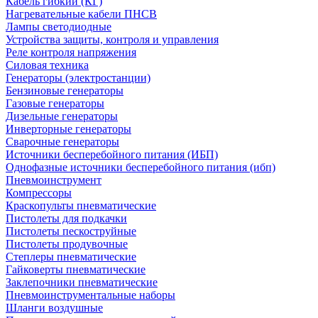
Кабель гибкий (КГ)
Нагревательные кабели ПНСВ
Лампы светодиодные
Устройства защиты, контроля и управления
Реле контроля напряжения
Силовая техника
Генераторы (электростанции)
Бензиновые генераторы
Газовые генераторы
Дизельные генераторы
Инверторные генераторы
Сварочные генераторы
Источники бесперебойного питания (ИБП)
Однофазные источники бесперебойного питания (ибп)
Пневмоинструмент
Компрессоры
Краскопульты пневматические
Пистолеты для подкачки
Пистолеты пескоструйные
Пистолеты продувочные
Степлеры пневматические
Гайковерты пневматические
Заклепочники пневматические
Пневмоинструментальные наборы
Шланги воздушные