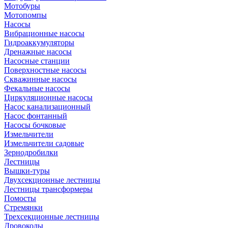
Мотобуры
Мотопомпы
Насосы
Вибрационные насосы
Гидроаккумуляторы
Дренажные насосы
Насосные станции
Поверхностные насосы
Скважинные насосы
Фекальные насосы
Циркуляционные насосы
Насос канализационный
Насос фонтанный
Насосы бочковые
Измельчители
Измельчители садовые
Зернодробилки
Лестницы
Вышки-туры
Двухсекционные лестницы
Лестницы трансформеры
Помосты
Стремянки
Трехсекционные лестницы
Дровоколы