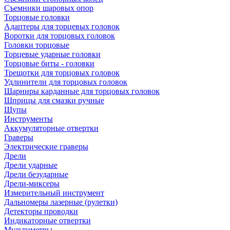
Съемники шаровых опор
Торцовые головки
Адаптеры для торцевых головок
Воротки для торцовых головок
Головки торцовые
Торцевые ударные головки
Торцовые биты - головки
Трещотки для торцовых головок
Удлинители для торцовых головок
Шарниры карданные для торцовых головок
Шприцы для смазки ручные
Щупы
Инструменты
Аккумуляторные отвертки
Граверы
Электрические граверы
Дрели
Дрели ударные
Дрели безударные
Дрели-миксеры
Измерительный инструмент
Дальномеры лазерные (рулетки)
Детекторы проводки
Индикаторные отвертки
Мультиметры