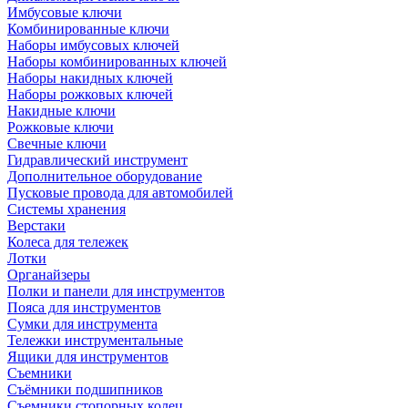
Имбусовые ключи
Комбинированные ключи
Наборы имбусовых ключей
Наборы комбинированных ключей
Наборы накидных ключей
Наборы рожковых ключей
Накидные ключи
Рожковые ключи
Свечные ключи
Гидравлический инструмент
Дополнительное оборудование
Пусковые провода для автомобилей
Системы хранения
Верстаки
Колеса для тележек
Лотки
Органайзеры
Полки и панели для инструментов
Пояса для инструментов
Сумки для инструмента
Тележки инструментальные
Ящики для инструментов
Съемники
Съёмники подшипников
Съемники стопорных колец