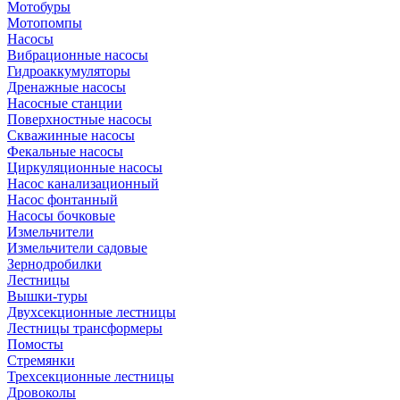
Мотобуры
Мотопомпы
Насосы
Вибрационные насосы
Гидроаккумуляторы
Дренажные насосы
Насосные станции
Поверхностные насосы
Скважинные насосы
Фекальные насосы
Циркуляционные насосы
Насос канализационный
Насос фонтанный
Насосы бочковые
Измельчители
Измельчители садовые
Зернодробилки
Лестницы
Вышки-туры
Двухсекционные лестницы
Лестницы трансформеры
Помосты
Стремянки
Трехсекционные лестницы
Дровоколы