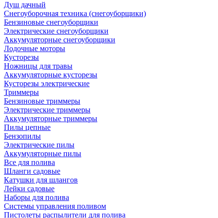
Душ дачный
Снегоуборочная техника (снегоуборщики)
Бензиновые снегоуборщики
Электрические снегоуборщики
Аккумуляторные снегоуборщики
Лодочные моторы
Кусторезы
Ножницы для травы
Аккумуляторные кусторезы
Кусторезы электрические
Триммеры
Бензиновые триммеры
Электрические триммеры
Аккумуляторные триммеры
Пилы цепные
Бензопилы
Электрические пилы
Аккумуляторные пилы
Все для полива
Шланги садовые
Катушки для шлангов
Лейки садовые
Наборы для полива
Системы управления поливом
Пистолеты распылители для полива