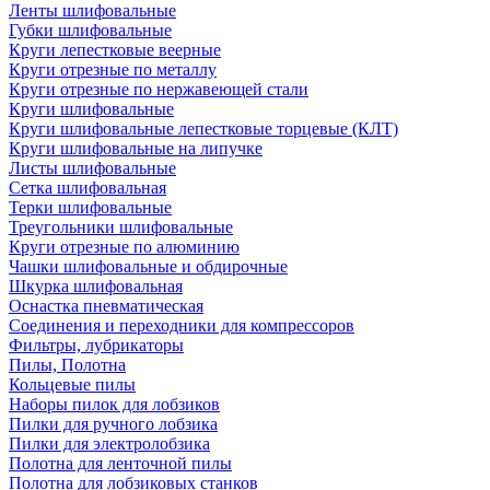
Ленты шлифовальные
Губки шлифовальные
Круги лепестковые веерные
Круги отрезные по металлу
Круги отрезные по нержавеющей стали
Круги шлифовальные
Круги шлифовальные лепестковые торцевые (КЛТ)
Круги шлифовальные на липучке
Листы шлифовальные
Сетка шлифовальная
Терки шлифовальные
Треугольники шлифовальные
Круги отрезные по алюминию
Чашки шлифовальные и обдирочные
Шкурка шлифовальная
Оснастка пневматическая
Соединения и переходники для компрессоров
Фильтры, лубрикаторы
Пилы, Полотна
Кольцевые пилы
Наборы пилок для лобзиков
Пилки для ручного лобзика
Пилки для электролобзика
Полотна для ленточной пилы
Полотна для лобзиковых станков