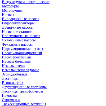
Воздуходувки электрические
Мотобуры
Мотопомпы
Насосы
Вибрационные насосы
Гидроаккумуляторы
Дренажные насосы
Насосные станции
Поверхностные насосы
Скважинные насосы
Фекальные насосы
Циркуляционные насосы
Насос канализационный
Насос фонтанный
Насосы бочковые
Измельчители
Измельчители садовые
Зернодробилки
Лестницы
Вышки-туры
Двухсекционные лестницы
Лестницы трансформеры
Помосты
Стремянки
Трехсекционные лестницы