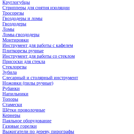
Круглогубцы
Стрипперы для снятия изоляции
Тросорезы
Гвоздодеры и ломы
Гвоздодеры
Ломы
Ломы-гвоздодеры
Монтировки
Инструмент для работы с кафелем
Плиткорезы ручные
Инструмент для работы со стеклом
Присоски для стекла
Стеклорезы
Зубила
Слесарный и столярный инструмент
Ножовки (пилы ручные)
Рубанки
Напильники
Топоры
Стамески
Щётки проволочные
Кернеры
Паяльное оборудование
Газовые горелки
Выжигатели по дереву, пирографы