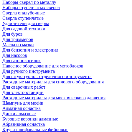
Наборы сверел по металлу
Наборы ступенчатых сверел
Сверла опалубочные
Сверла ступенчатые
Удлинители для сверла
Для садовой техники
Для буров
Для триммеров
Масла и смазки
Для бензопил и электропил
Для насосов
Для газонокосилок
Навесное оборудование для мотоблоков
Для ручного инструмента
Для штукатурно - отделочного инструмента
Расходные материалы для силового оборудования
Для сварочных работ
Для электростанций
Расходные материалы для моек высокого давления
Шампунь для моейк
Алмазная оснастка
Диски алмазные
Буровые коронки алмазные
Абразивная оснастка
Круги шлифовальные фибровые