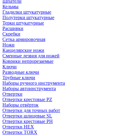
Шпатели
Кельмы
Гладилки штукатурные
Полутерки штукатурные
Терки штукатурные
Расшивки
Скребки
Сетка армировочная
Ножи
Канцелярские ножи
Сменные лезвия для ножей
Коврики непрорезаемые
Ключи
Разводные ключи
Трубные ключи
Наборы ручного инструмента
Наборы автоинструмента
Отвертки
Отвертки крестовые PZ
Наборы отвёрток
Отвертки для точных работ
Отвертки шлицевые SL
Отвертки крестовые PH
Отвертки HEX
Отвертки TORX