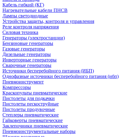
Кабель гибкий (КГ)
Нагревательные кабели ПНСВ
Лампы светодиодные
Устройства защиты, контроля и управления
Реле контроля напряжения
Силовая техника
Генераторы (электростанции)
Бензиновые генераторы
Газовые генераторы
Дизельные генераторы
Инверторные генераторы
Сварочные генераторы
Источники бесперебойного питания (ИБП)
Однофазные источники бесперебойного питания (ибп)
Пневмоинструмент
Компрессоры
Краскопульты пневматические
Пистолеты для подкачки
Пистолеты пескоструйные
Пистолеты продувочные
Степлеры пневматические
Гайковерты пневматические
Заклепочники пневматические
Пневмоинструментальные наборы
Шланги воздушные