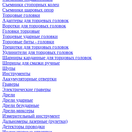
Съемники стопорных колец
Съемники шаровых опор
Торцовые головки
Адаптеры для торцевых головок
Воротки для торцовых головок
Головки торцовые
Торцевые ударные головки
Торцовые биты - головки
Трещотки для торцовых головок
Удлинители для торцовых головок
Шарниры карданные для торцовых головок
Шприцы для смазки ручные
Щупы
Инструменты
Аккумуляторные отвертки
Граверы
Электрические граверы
Дрели
Дрели ударные
Дрели безударные
Дрели-миксеры
Измерительный инструмент
Дальномеры лазерные (рулетки)
Детекторы проводки
Индикаторные отвертки