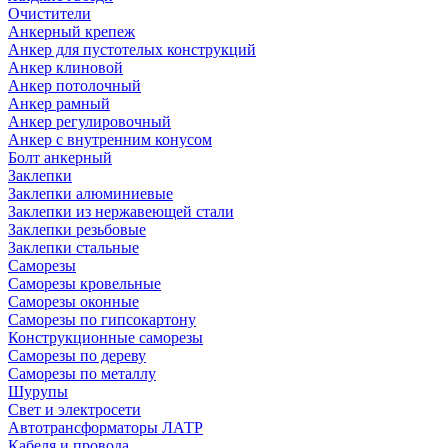
Очистители
Анкерный крепеж
Анкер для пустотелых конструкций
Анкер клиновой
Анкер потолочный
Анкер рамный
Анкер регулировочный
Анкер с внутренним конусом
Болт анкерный
Заклепки
Заклепки алюминиевые
Заклепки из нержавеющей стали
Заклепки резьбовые
Заклепки стальные
Саморезы
Саморезы кровельные
Саморезы оконные
Саморезы по гипсокартону
Конструкционные саморезы
Саморезы по дереву
Саморезы по металлу
Шурупы
Свет и электросети
Автотрансформаторы ЛАТР
Кабеля и провода