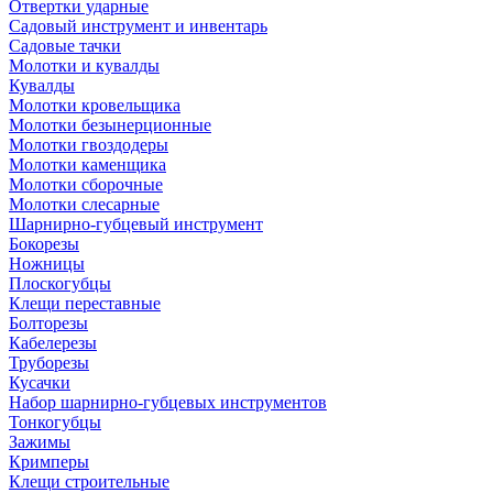
Отвертки ударные
Садовый инструмент и инвентарь
Садовые тачки
Молотки и кувалды
Кувалды
Молотки кровельщика
Молотки безынерционные
Молотки гвоздодеры
Молотки каменщика
Молотки сборочные
Молотки слесарные
Шарнирно-губцевый инструмент
Бокорезы
Ножницы
Плоскогубцы
Клещи переставные
Болторезы
Кабелерезы
Труборезы
Кусачки
Набор шарнирно-губцевых инструментов
Тонкогубцы
Зажимы
Кримперы
Клещи строительные