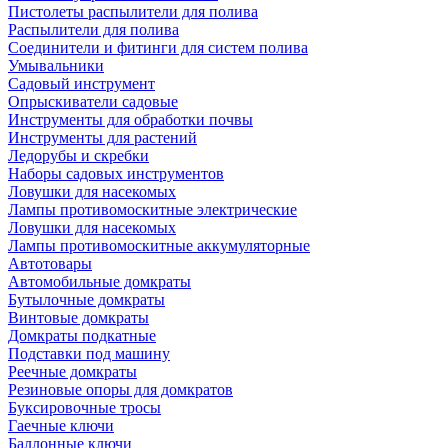
Пистолеты распылители для полива
Распылители для полива
Соединители и фитинги для систем полива
Умывальники
Садовый инструмент
Опрыскиватели садовые
Инструменты для обработки почвы
Инструменты для растений
Ледорубы и скребки
Наборы садовых инструментов
Ловушки для насекомых
Лампы противомоскитные электрические
Ловушки для насекомых
Лампы противомоскитные аккумуляторные
Автотовары
Автомобильные домкраты
Бутылочные домкраты
Винтовые домкраты
Домкраты подкатные
Подставки под машину
Реечные домкраты
Резиновые опоры для домкратов
Буксировочные тросы
Гаечные ключи
Баллонные ключи