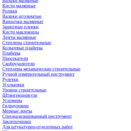
Валики малярные
Кисти малярные
Ролики
Валики игольчатые
Ванночки малярные
Защитные пленки
Кисти макловицы
Ленты малярные
Степлеры строительные
Кольцевые плайеры
Плайеры
Просекатели
Скобоудалители
Степлеры механические строительные
Ручной измерительный инструмент
Рулетки
Угольники
Уровни строительные
Штангенциркули
Угломеры
Гидроуровни
Мерные ленты
Специализированный инструмент
Заклепочники
Для штукатурно-отделочных работ