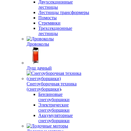
Двухсекционные
лестницы
Лестницы трансформеры
Помосты
Стремянки
Трехсекционные
лестницы
Дровоколы
Душ дачный
Снегоуборочная техника
(снегоуборщики)
Бензиновые
снегоуборщики
Электрические
снегоуборщики
Аккумуляторные
снегоуборщики