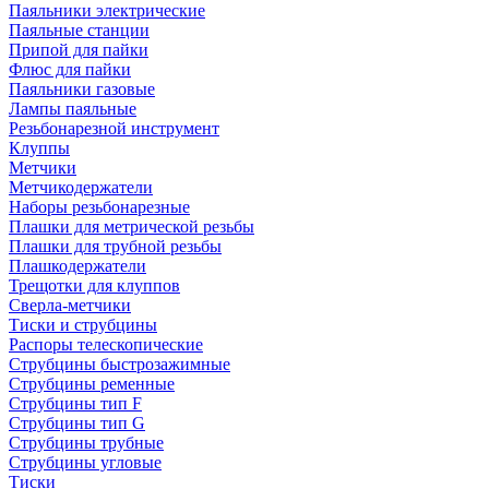
Паяльники электрические
Паяльные станции
Припой для пайки
Флюс для пайки
Паяльники газовые
Лампы паяльные
Резьбонарезной инструмент
Клуппы
Метчики
Метчикодержатели
Наборы резьбонарезные
Плашки для метрической резьбы
Плашки для трубной резьбы
Плашкодержатели
Трещотки для клуппов
Сверла-метчики
Тиски и струбцины
Распоры телескопические
Струбцины быстрозажимные
Струбцины ременные
Струбцины тип F
Струбцины тип G
Струбцины трубные
Струбцины угловые
Тиски