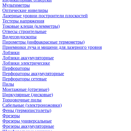
Мультиметры
Оптические нивелиры
Лазерные уровни построители плоскостей
Тестеры напряжения
Токовые клещи (клемметры)
Отвесы строительные
Видеоэндоскопы
Пирометры (инфракрасные термометры)
Приемники луча и мишени для лазерного уровня
Лобзики
Лобзики аккумуляторные
Лобзики электричесике
Перфораторы
Перфораторы аккумуляторные
Перфораторы сетевые
Пилы
Монтажные (отрезные)
Циркулярные (дисковые)
Торцовочные пилы
Сабельные (электроножовки)
Фены (термопистолеты)
Фрезеры
Фрезеры универсальные
Фрезеры аккумуляторные