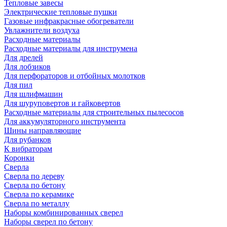
Тепловые завесы
Электрические тепловые пушки
Газовые инфракрасные обогреватели
Увлажнители воздуха
Расходные материалы
Расходные материалы для инструмена
Для дрелей
Для лобзиков
Для перфораторов и отбойных молотков
Для пил
Для шлифмашин
Для шуруповертов и гайковертов
Расходные материалы для строительных пылесосов
Для аккумуляторного инструмента
Шины направляющие
Для рубанков
К вибраторам
Коронки
Сверла
Сверла по дереву
Сверла по бетону
Сверла по керамике
Сверла по металлу
Наборы комбинированных сверел
Наборы сверел по бетону