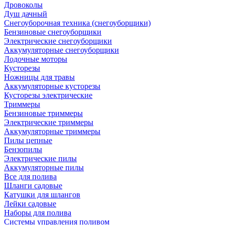
Дровоколы
Душ дачный
Снегоуборочная техника (снегоуборщики)
Бензиновые снегоуборщики
Электрические снегоуборщики
Аккумуляторные снегоуборщики
Лодочные моторы
Кусторезы
Ножницы для травы
Аккумуляторные кусторезы
Кусторезы электрические
Триммеры
Бензиновые триммеры
Электрические триммеры
Аккумуляторные триммеры
Пилы цепные
Бензопилы
Электрические пилы
Аккумуляторные пилы
Все для полива
Шланги садовые
Катушки для шлангов
Лейки садовые
Наборы для полива
Системы управления поливом