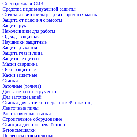
Спецодежда и СИЗ
Средства индивидуальной защиты
Стекла и светофильтры для сварочных масок
Защита от падения с высоты
Защита рук
Наколенники для работы
Одежда защитная
Наушники защитные
Защита дыхания
Защита глаз и лица
Защитные щитки
Маски сварщика
Очки защитные
Каски защитные
Станки
Заточные (точила)
Для заточки инструмента
Для заточки цепей
Станки для заточки сверл, ножей, ножниц
Ленточные пилы
Распиловочные станки
Строительное оборудование
Станции для прогрева бетона
Бетономешалки
Пылесосы строительные