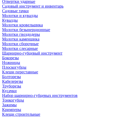
Отвертки ударные
Садовый инструмент и инвентарь
Садовые тачки
Молотки и кувалды
Кувалды
Молотки кровельщика
Молотки безынерционные
Молотки гвоздодеры
Молотки каменщика
Молотки сборочные
Молотки слесарные
Шарнирно-губцевый инструмент
Бокорезы
Ножницы
Плоскогубцы
Клещи переставные
Болторезы
Кабелерезы
Труборезы
Кусачки
Набор шарнирно-губцевых инструментов
Тонкогубцы
Зажимы
Кримперы
Клещи строительные