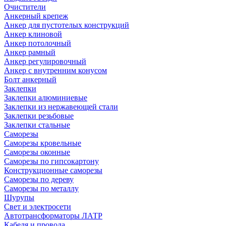
Очистители
Анкерный крепеж
Анкер для пустотелых конструкций
Анкер клиновой
Анкер потолочный
Анкер рамный
Анкер регулировочный
Анкер с внутренним конусом
Болт анкерный
Заклепки
Заклепки алюминиевые
Заклепки из нержавеющей стали
Заклепки резьбовые
Заклепки стальные
Саморезы
Саморезы кровельные
Саморезы оконные
Саморезы по гипсокартону
Конструкционные саморезы
Саморезы по дереву
Саморезы по металлу
Шурупы
Свет и электросети
Автотрансформаторы ЛАТР
Кабеля и провода