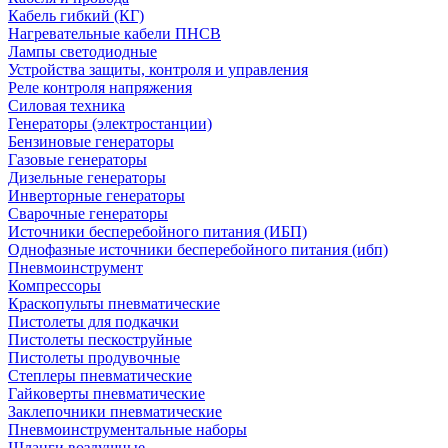
Кабель гибкий (КГ)
Нагревательные кабели ПНСВ
Лампы светодиодные
Устройства защиты, контроля и управления
Реле контроля напряжения
Силовая техника
Генераторы (электростанции)
Бензиновые генераторы
Газовые генераторы
Дизельные генераторы
Инверторные генераторы
Сварочные генераторы
Источники бесперебойного питания (ИБП)
Однофазные источники бесперебойного питания (ибп)
Пневмоинструмент
Компрессоры
Краскопульты пневматические
Пистолеты для подкачки
Пистолеты пескоструйные
Пистолеты продувочные
Степлеры пневматические
Гайковерты пневматические
Заклепочники пневматические
Пневмоинструментальные наборы
Шланги воздушные