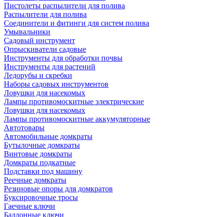
Пистолеты распылители для полива
Распылители для полива
Соединители и фитинги для систем полива
Умывальники
Садовый инструмент
Опрыскиватели садовые
Инструменты для обработки почвы
Инструменты для растений
Ледорубы и скребки
Наборы садовых инструментов
Ловушки для насекомых
Лампы противомоскитные электрические
Ловушки для насекомых
Лампы противомоскитные аккумуляторные
Автотовары
Автомобильные домкраты
Бутылочные домкраты
Винтовые домкраты
Домкраты подкатные
Подставки под машину
Реечные домкраты
Резиновые опоры для домкратов
Буксировочные тросы
Гаечные ключи
Баллонные ключи