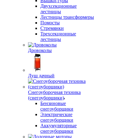
Вышки-туры
Двухсекционные
лестницы
Лестницы трансформеры
Помосты
Стремянки
Трехсекционные
лестницы
Дровоколы
Душ дачный
Снегоуборочная техника
(снегоуборщики)
Бензиновые
снегоуборщики
Электрические
снегоуборщики
Аккумуляторные
снегоуборщики