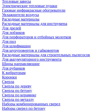
Тепловые завесы
Электрические тепловые пушки
Газовые инфракрасные обогреватели
Увлажнители воздуха
Расходные материалы
Расходные материалы для инструмена
Для дрелей
Для лобзиков
Для перфораторов и отбойных молотков
Для пил
Для шлифмашин
Для шуруповертов и гайковертов
Расходные материалы для строительных пылесосов
Для аккумуляторного инструмента
Шины направляющие
Для рубанков
К вибраторам
Коронки
Сверла
Сверла по дереву
Сверла по бетону
Сверла по керамике
Сверла по металлу
Наборы комбинированных сверел
Наборы сверел по бетону