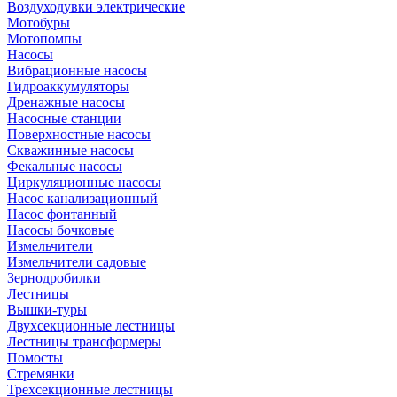
Воздуходувки электрические
Мотобуры
Мотопомпы
Насосы
Вибрационные насосы
Гидроаккумуляторы
Дренажные насосы
Насосные станции
Поверхностные насосы
Скважинные насосы
Фекальные насосы
Циркуляционные насосы
Насос канализационный
Насос фонтанный
Насосы бочковые
Измельчители
Измельчители садовые
Зернодробилки
Лестницы
Вышки-туры
Двухсекционные лестницы
Лестницы трансформеры
Помосты
Стремянки
Трехсекционные лестницы