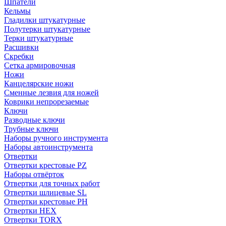
Шпатели
Кельмы
Гладилки штукатурные
Полутерки штукатурные
Терки штукатурные
Расшивки
Скребки
Сетка армировочная
Ножи
Канцелярские ножи
Сменные лезвия для ножей
Коврики непрорезаемые
Ключи
Разводные ключи
Трубные ключи
Наборы ручного инструмента
Наборы автоинструмента
Отвертки
Отвертки крестовые PZ
Наборы отвёрток
Отвертки для точных работ
Отвертки шлицевые SL
Отвертки крестовые PH
Отвертки HEX
Отвертки TORX