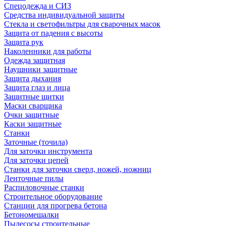
Спецодежда и СИЗ
Средства индивидуальной защиты
Стекла и светофильтры для сварочных масок
Защита от падения с высоты
Защита рук
Наколенники для работы
Одежда защитная
Наушники защитные
Защита дыхания
Защита глаз и лица
Защитные щитки
Маски сварщика
Очки защитные
Каски защитные
Станки
Заточные (точила)
Для заточки инструмента
Для заточки цепей
Станки для заточки сверл, ножей, ножниц
Ленточные пилы
Распиловочные станки
Строительное оборудование
Станции для прогрева бетона
Бетономешалки
Пылесосы строительные