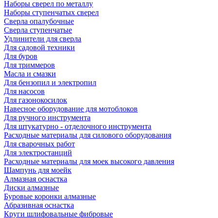
Наборы сверел по металлу
Наборы ступенчатых сверел
Сверла опалубочные
Сверла ступенчатые
Удлинители для сверла
Для садовой техники
Для буров
Для триммеров
Масла и смазки
Для бензопил и электропил
Для насосов
Для газонокосилок
Навесное оборудование для мотоблоков
Для ручного инструмента
Для штукатурно - отделочного инструмента
Расходные материалы для силового оборудования
Для сварочных работ
Для электростанций
Расходные материалы для моек высокого давления
Шампунь для моейк
Алмазная оснастка
Диски алмазные
Буровые коронки алмазные
Абразивная оснастка
Круги шлифовальные фибровые