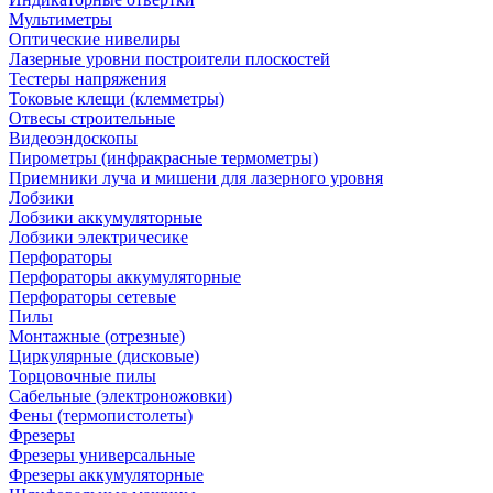
Мультиметры
Оптические нивелиры
Лазерные уровни построители плоскостей
Тестеры напряжения
Токовые клещи (клемметры)
Отвесы строительные
Видеоэндоскопы
Пирометры (инфракрасные термометры)
Приемники луча и мишени для лазерного уровня
Лобзики
Лобзики аккумуляторные
Лобзики электричесике
Перфораторы
Перфораторы аккумуляторные
Перфораторы сетевые
Пилы
Монтажные (отрезные)
Циркулярные (дисковые)
Торцовочные пилы
Сабельные (электроножовки)
Фены (термопистолеты)
Фрезеры
Фрезеры универсальные
Фрезеры аккумуляторные