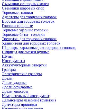
Съемники стопорных колец
Съемники шаровых опор
Торцовые головки
Адаптеры для торцевых головок
Воротки для торцовых головок
Головки торцовые
Торцевые ударные головки
Торцовые биты - головки
Трещотки для торцовых головок
Удлинители для торцовых головок
Шарниры карданные для торцовых головок
Шприцы для смазки ручные
Щупы
Инструменты
Аккумуляторные отвертки
Граверы
Электрические граверы
Дрели
Дрели ударные
Дрели безударные
Дрели-миксеры
Измерительный инструмент
Дальномеры лазерные (рулетки)
Детекторы проводки
Индикаторные отвертки