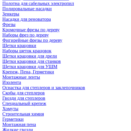
Полотна для сабельных электропил
Полировальные насадки
Зенкеры
Насадки для реноватора
Фрезы
Кромочные фрезы по дереву
Наборы фрез по дереву
Фигирейные фрезы по дереву
Щетки крацовки
Наборы щеток крацовок
Щетки крацовки для дрели
Щетки крацовки для станков
Щетки крацовки для УШМ
Крепеж, Пена, Герметики
Монтажные ленты
Изолента
Оснастка для степлеров и заклепочников
Скобы для степлеров
Гвозди для степлеров
Специальный крепеж
Хомуты
Строительная химия
Герметики
Монтажная пена
Жидкие гвозди