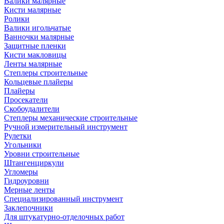
Валики малярные
Кисти малярные
Ролики
Валики игольчатые
Ванночки малярные
Защитные пленки
Кисти макловицы
Ленты малярные
Степлеры строительные
Кольцевые плайеры
Плайеры
Просекатели
Скобоудалители
Степлеры механические строительные
Ручной измерительный инструмент
Рулетки
Угольники
Уровни строительные
Штангенциркули
Угломеры
Гидроуровни
Мерные ленты
Специализированный инструмент
Заклепочники
Для штукатурно-отделочных работ