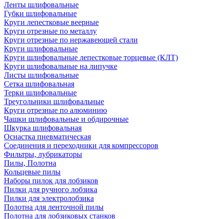
Ленты шлифовальные
Губки шлифовальные
Круги лепестковые веерные
Круги отрезные по металлу
Круги отрезные по нержавеющей стали
Круги шлифовальные
Круги шлифовальные лепестковые торцевые (КЛТ)
Круги шлифовальные на липучке
Листы шлифовальные
Сетка шлифовальная
Терки шлифовальные
Треугольники шлифовальные
Круги отрезные по алюминию
Чашки шлифовальные и обдирочные
Шкурка шлифовальная
Оснастка пневматическая
Соединения и переходники для компрессоров
Фильтры, лубрикаторы
Пилы, Полотна
Кольцевые пилы
Наборы пилок для лобзиков
Пилки для ручного лобзика
Пилки для электролобзика
Полотна для ленточной пилы
Полотна для лобзиковых станков