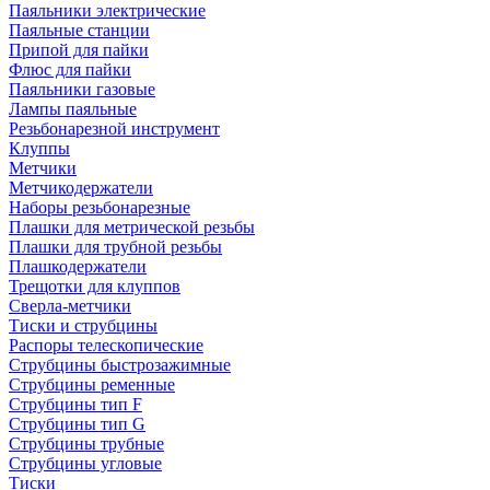
Паяльники электрические
Паяльные станции
Припой для пайки
Флюс для пайки
Паяльники газовые
Лампы паяльные
Резьбонарезной инструмент
Клуппы
Метчики
Метчикодержатели
Наборы резьбонарезные
Плашки для метрической резьбы
Плашки для трубной резьбы
Плашкодержатели
Трещотки для клуппов
Сверла-метчики
Тиски и струбцины
Распоры телескопические
Струбцины быстрозажимные
Струбцины ременные
Струбцины тип F
Струбцины тип G
Струбцины трубные
Струбцины угловые
Тиски