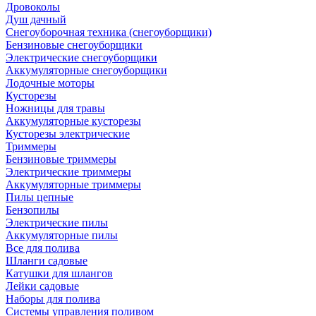
Дровоколы
Душ дачный
Снегоуборочная техника (снегоуборщики)
Бензиновые снегоуборщики
Электрические снегоуборщики
Аккумуляторные снегоуборщики
Лодочные моторы
Кусторезы
Ножницы для травы
Аккумуляторные кусторезы
Кусторезы электрические
Триммеры
Бензиновые триммеры
Электрические триммеры
Аккумуляторные триммеры
Пилы цепные
Бензопилы
Электрические пилы
Аккумуляторные пилы
Все для полива
Шланги садовые
Катушки для шлангов
Лейки садовые
Наборы для полива
Системы управления поливом