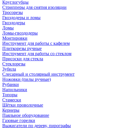
Круглогубцы
Стрипперы для снятия изоляции
Тросорезы
Гвоздодеры и ломы
Гвоздодеры
Ломы
Ломы-гвоздодеры
Монтировки
Инструмент для работы с кафелем
Плиткорезы ручные
Инструмент для работы со стеклом
Присоски для стекла
Стеклорезы
Зубила
Слесарный и столярный инструмент
Ножовки (пилы ручные)
Рубанки
Напильники
Топоры
Стамески
Щётки проволочные
Кернеры
Паяльное оборудование
Газовые горелки
Выжигатели по дереву, пирографы