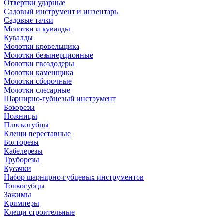
Отвертки ударные
Садовый инструмент и инвентарь
Садовые тачки
Молотки и кувалды
Кувалды
Молотки кровельщика
Молотки безынерционные
Молотки гвоздодеры
Молотки каменщика
Молотки сборочные
Молотки слесарные
Шарнирно-губцевый инструмент
Бокорезы
Ножницы
Плоскогубцы
Клещи переставные
Болторезы
Кабелерезы
Труборезы
Кусачки
Набор шарнирно-губцевых инструментов
Тонкогубцы
Зажимы
Кримперы
Клещи строительные