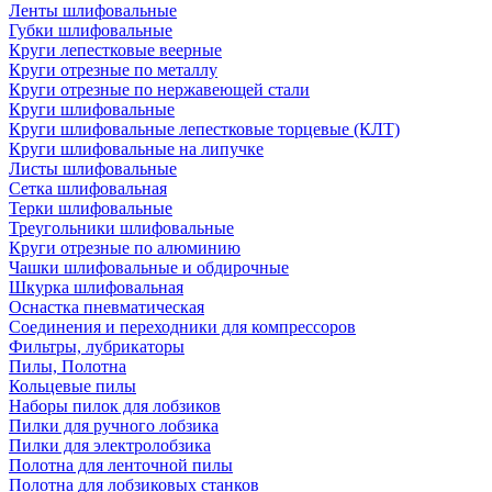
Ленты шлифовальные
Губки шлифовальные
Круги лепестковые веерные
Круги отрезные по металлу
Круги отрезные по нержавеющей стали
Круги шлифовальные
Круги шлифовальные лепестковые торцевые (КЛТ)
Круги шлифовальные на липучке
Листы шлифовальные
Сетка шлифовальная
Терки шлифовальные
Треугольники шлифовальные
Круги отрезные по алюминию
Чашки шлифовальные и обдирочные
Шкурка шлифовальная
Оснастка пневматическая
Соединения и переходники для компрессоров
Фильтры, лубрикаторы
Пилы, Полотна
Кольцевые пилы
Наборы пилок для лобзиков
Пилки для ручного лобзика
Пилки для электролобзика
Полотна для ленточной пилы
Полотна для лобзиковых станков