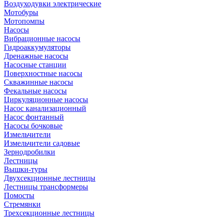
Воздуходувки электрические
Мотобуры
Мотопомпы
Насосы
Вибрационные насосы
Гидроаккумуляторы
Дренажные насосы
Насосные станции
Поверхностные насосы
Скважинные насосы
Фекальные насосы
Циркуляционные насосы
Насос канализационный
Насос фонтанный
Насосы бочковые
Измельчители
Измельчители садовые
Зернодробилки
Лестницы
Вышки-туры
Двухсекционные лестницы
Лестницы трансформеры
Помосты
Стремянки
Трехсекционные лестницы