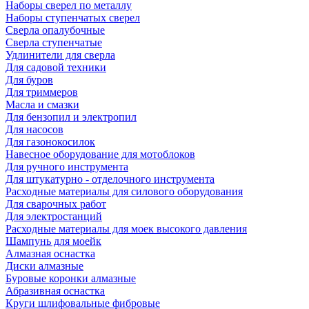
Наборы сверел по металлу
Наборы ступенчатых сверел
Сверла опалубочные
Сверла ступенчатые
Удлинители для сверла
Для садовой техники
Для буров
Для триммеров
Масла и смазки
Для бензопил и электропил
Для насосов
Для газонокосилок
Навесное оборудование для мотоблоков
Для ручного инструмента
Для штукатурно - отделочного инструмента
Расходные материалы для силового оборудования
Для сварочных работ
Для электростанций
Расходные материалы для моек высокого давления
Шампунь для моейк
Алмазная оснастка
Диски алмазные
Буровые коронки алмазные
Абразивная оснастка
Круги шлифовальные фибровые