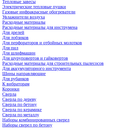
Тепловые завесы
Электрические тепловые пушки
Газовые инфракрасные обогреватели
Увлажнители воздуха
Расходные материалы
Расходные материалы для инструмена
Для дрелей
Для лобзиков
Для перфораторов и отбойных молотков
Для пил
Для шлифмашин
Для шуруповертов и гайковертов
Расходные материалы для строительных пылесосов
Для аккумуляторного инструмента
Шины направляющие
Для рубанков
К вибраторам
Коронки
Сверла
Сверла по дереву
Сверла по бетону
Сверла по керамике
Сверла по металлу
Наборы комбинированных сверел
Наборы сверел по бетону