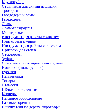
Круглогубцы
Стрипперы для снятия изоляции
Тросорезы
Гвоздодеры и ломы
Гвоздодеры
Ломы
Ломы-гвоздодеры
Монтировки
Инструмент для работы с кафелем
Плиткорезы ручные
Инструмент для работы со стеклом
Присоски для стекла
Стеклорезы
Зубила
Слесарный и столярный инструмент
Ножовки (пилы ручные)
Рубанки
Напильники
Топоры
Стамески
Щётки проволочные
Кернеры
Паяльное оборудование
Газовые горелки
Выжигатели по дереву, пирографы