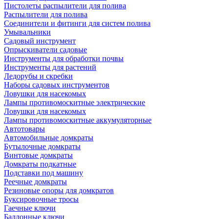
Пистолеты распылители для полива
Распылители для полива
Соединители и фитинги для систем полива
Умывальники
Садовый инструмент
Опрыскиватели садовые
Инструменты для обработки почвы
Инструменты для растений
Ледорубы и скребки
Наборы садовых инструментов
Ловушки для насекомых
Лампы противомоскитные электрические
Ловушки для насекомых
Лампы противомоскитные аккумуляторные
Автотовары
Автомобильные домкраты
Бутылочные домкраты
Винтовые домкраты
Домкраты подкатные
Подставки под машину
Реечные домкраты
Резиновые опоры для домкратов
Буксировочные тросы
Гаечные ключи
Баллонные ключи