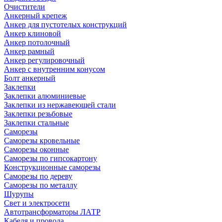
Очистители
Анкерный крепеж
Анкер для пустотелых конструкций
Анкер клиновой
Анкер потолочный
Анкер рамный
Анкер регулировочный
Анкер с внутренним конусом
Болт анкерный
Заклепки
Заклепки алюминиевые
Заклепки из нержавеющей стали
Заклепки резьбовые
Заклепки стальные
Саморезы
Саморезы кровельные
Саморезы оконные
Саморезы по гипсокартону
Конструкционные саморезы
Саморезы по дереву
Саморезы по металлу
Шурупы
Свет и электросети
Автотрансформаторы ЛАТР
Кабеля и провода