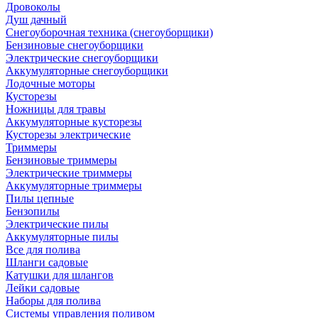
Дровоколы
Душ дачный
Снегоуборочная техника (снегоуборщики)
Бензиновые снегоуборщики
Электрические снегоуборщики
Аккумуляторные снегоуборщики
Лодочные моторы
Кусторезы
Ножницы для травы
Аккумуляторные кусторезы
Кусторезы электрические
Триммеры
Бензиновые триммеры
Электрические триммеры
Аккумуляторные триммеры
Пилы цепные
Бензопилы
Электрические пилы
Аккумуляторные пилы
Все для полива
Шланги садовые
Катушки для шлангов
Лейки садовые
Наборы для полива
Системы управления поливом