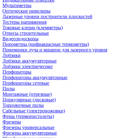
Мультиметры
Оптические нивелиры
Лазерные уровни построители плоскостей
Тестеры напряжения
Токовые клещи (клемметры)
Отвесы строительные
Видеоэндоскопы
Пирометры (инфракрасные термометры)
Приемники луча и мишени для лазерного уровня
Лобзики
Лобзики аккумуляторные
Лобзики электричесике
Перфораторы
Перфораторы аккумуляторные
Перфораторы сетевые
Пилы
Монтажные (отрезные)
Циркулярные (дисковые)
Торцовочные пилы
Сабельные (электроножовки)
Фены (термопистолеты)
Фрезеры
Фрезеры универсальные
Фрезеры аккумуляторные