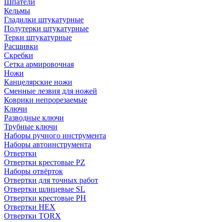
Шпатели
Кельмы
Гладилки штукатурные
Полутерки штукатурные
Терки штукатурные
Расшивки
Скребки
Сетка армировочная
Ножи
Канцелярские ножи
Сменные лезвия для ножей
Коврики непрорезаемые
Ключи
Разводные ключи
Трубные ключи
Наборы ручного инструмента
Наборы автоинструмента
Отвертки
Отвертки крестовые PZ
Наборы отвёрток
Отвертки для точных работ
Отвертки шлицевые SL
Отвертки крестовые PH
Отвертки HEX
Отвертки TORX