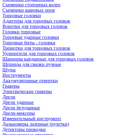
Съемники стопорных колец
Съемники шаровых опор
Торцовые головки
Адаптеры для торцевых головок
Воротки для торцовых головок
Головки торцовые
Торцевые ударные головки
Торцовые биты - головки
Трещотки для торцовых головок
Удлинители для торцовых головок
Шарниры карданные для торцовых головок
Шприцы для смазки ручные
Щупы
Инструменты
Аккумуляторные отвертки
Граверы
Электрические граверы
Дрели
Дрели ударные
Дрели безударные
Дрели-миксеры
Измерительный инструмент
Дальномеры лазерные (рулетки)
Детекторы проводки
Индикаторные отвертки