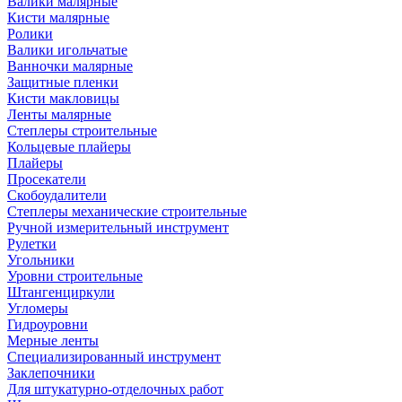
Валики малярные
Кисти малярные
Ролики
Валики игольчатые
Ванночки малярные
Защитные пленки
Кисти макловицы
Ленты малярные
Степлеры строительные
Кольцевые плайеры
Плайеры
Просекатели
Скобоудалители
Степлеры механические строительные
Ручной измерительный инструмент
Рулетки
Угольники
Уровни строительные
Штангенциркули
Угломеры
Гидроуровни
Мерные ленты
Специализированный инструмент
Заклепочники
Для штукатурно-отделочных работ