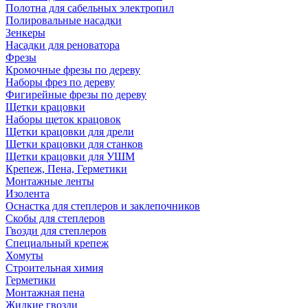
Полотна для сабельных электропил
Полировальные насадки
Зенкеры
Насадки для реноватора
Фрезы
Кромочные фрезы по дереву
Наборы фрез по дереву
Фигирейные фрезы по дереву
Щетки крацовки
Наборы щеток крацовок
Щетки крацовки для дрели
Щетки крацовки для станков
Щетки крацовки для УШМ
Крепеж, Пена, Герметики
Монтажные ленты
Изолента
Оснастка для степлеров и заклепочников
Скобы для степлеров
Гвозди для степлеров
Специальный крепеж
Хомуты
Строительная химия
Герметики
Монтажная пена
Жидкие гвозди