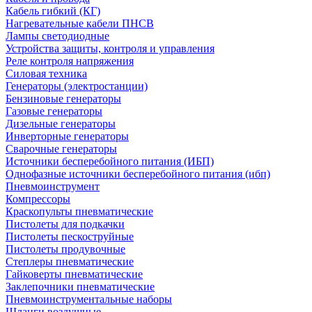
Кабель гибкий (КГ)
Нагревательные кабели ПНСВ
Лампы светодиодные
Устройства защиты, контроля и управления
Реле контроля напряжения
Силовая техника
Генераторы (электростанции)
Бензиновые генераторы
Газовые генераторы
Дизельные генераторы
Инверторные генераторы
Сварочные генераторы
Источники бесперебойного питания (ИБП)
Однофазные источники бесперебойного питания (ибп)
Пневмоинструмент
Компрессоры
Краскопульты пневматические
Пистолеты для подкачки
Пистолеты пескоструйные
Пистолеты продувочные
Степлеры пневматические
Гайковерты пневматические
Заклепочники пневматические
Пневмоинструментальные наборы
Шланги воздушные