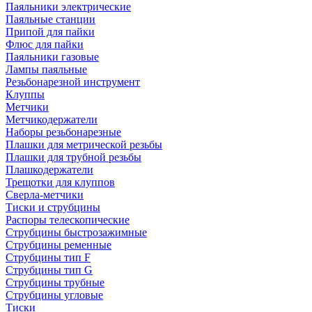
Паяльники электрические
Паяльные станции
Припой для пайки
Флюс для пайки
Паяльники газовые
Лампы паяльные
Резьбонарезной инструмент
Клуппы
Метчики
Метчикодержатели
Наборы резьбонарезные
Плашки для метрической резьбы
Плашки для трубной резьбы
Плашкодержатели
Трещотки для клуппов
Сверла-метчики
Тиски и струбцины
Распоры телескопические
Струбцины быстрозажимные
Струбцины ременные
Струбцины тип F
Струбцины тип G
Струбцины трубные
Струбцины угловые
Тиски