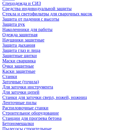
Спецодежда и СИЗ
Средства индивидуальной защиты
Стекла и светофильтры для сварочных масок
Защита от падения с высоты
Защита рук
Наколенники для работы
Одежда защитная
Наушники защитные
Защита дыхания
Защита глаз и лица
Защитные щитки
Маски сварщика
Очки защитные
Каски защитные
Станки
Заточные (точила)
Для заточки инструмента
Для заточки цепей
Станки для заточки сверл, ножей, ножниц
Ленточные пилы
Распиловочные станки
Строительное оборудование
Станции для прогрева бетона
Бетономешалки
Пылесосы строительные