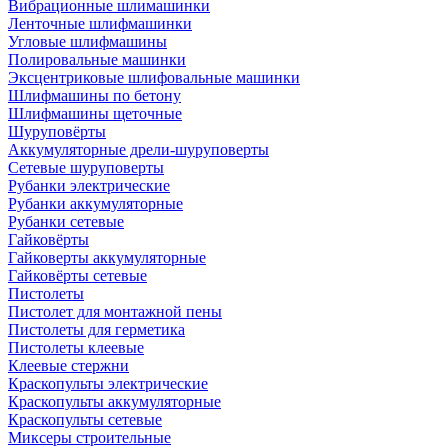
Вибрационные шлимашинки
Ленточные шлифмашинки
Угловые шлифмашины
Полировальные машинки
Эксцентриковые шлифовальные машинки
Шлифмашины по бетону
Шлифмашины щеточные
Шуруповёрты
Аккумуляторные дрели-шуруповерты
Сетевые шуруповерты
Рубанки электрические
Рубанки аккумуляторные
Рубанки сетевые
Гайковёрты
Гайковерты аккумуляторные
Гайковёрты сетевые
Пистолеты
Пистолет для монтажной пены
Пистолеты для герметика
Пистолеты клеевые
Клеевые стержни
Краскопульты электрические
Краскопульты аккумуляторные
Краскопульты сетевые
Миксеры строительные