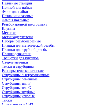
Паяльные станции
Припой для пайки
Флюс для пайки
Паяльники газовые
Лампы паяльные
Резьбонарезной инструмент
Клуппы
Метчики
Метчикодержатели
Наборы резьбонарезные
Плашки для метрической резьбы
Плашки для трубной резьбы
Плашкодержатели
Трещотки для клуппов
Сверла-метчики
Тиски и струбцины
Распоры телескопические
Струбцины быстрозажимные
Струбцины ременные
Струбцины тип F
Струбцины тип G
Струбцины трубные
Струбцины угловые
Тиски
Спецодежда и СИЗ