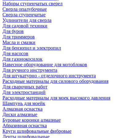
Наборы ступенчатых сверел
Сверла опалубочные
Сверла ступенчатые
Удлинители для сверла
Для садовой техники
Для буров
Для триммеров
Масла и смазки
Для бензопил и электропил
Для насосов
Для газонокосилок
Навесное оборудование для мотоблоков
Для ручного инструмента
Для штукатурно - отделочного инструмента
Расходные материалы для силового оборудования
Для сварочных работ
Для электростанций
Расходные материалы для моек высокого давления
Шампунь для моейк
Алмазная оснастка
Диски алмазные
Буровые коронки алмазные
Абразивная оснастка
Круги шлифовальные фибровые
Ленты шлифовальные