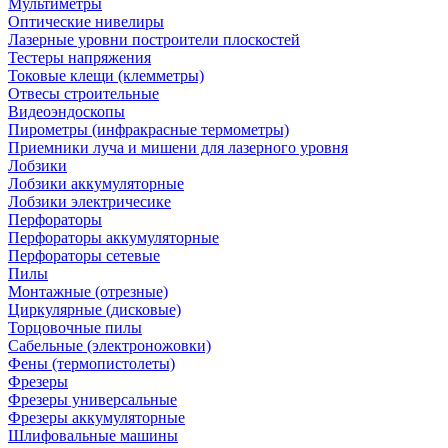
Мультиметры
Оптические нивелиры
Лазерные уровни построители плоскостей
Тестеры напряжения
Токовые клещи (клемметры)
Отвесы строительные
Видеоэндоскопы
Пирометры (инфракрасные термометры)
Приемники луча и мишени для лазерного уровня
Лобзики
Лобзики аккумуляторные
Лобзики электричесике
Перфораторы
Перфораторы аккумуляторные
Перфораторы сетевые
Пилы
Монтажные (отрезные)
Циркулярные (дисковые)
Торцовочные пилы
Сабельные (электроножовки)
Фены (термопистолеты)
Фрезеры
Фрезеры универсальные
Фрезеры аккумуляторные
Шлифовальные машины