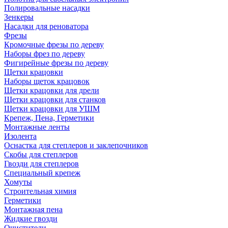
Полировальные насадки
Зенкеры
Насадки для реноватора
Фрезы
Кромочные фрезы по дереву
Наборы фрез по дереву
Фигирейные фрезы по дереву
Щетки крацовки
Наборы щеток крацовок
Щетки крацовки для дрели
Щетки крацовки для станков
Щетки крацовки для УШМ
Крепеж, Пена, Герметики
Монтажные ленты
Изолента
Оснастка для степлеров и заклепочников
Скобы для степлеров
Гвозди для степлеров
Специальный крепеж
Хомуты
Строительная химия
Герметики
Монтажная пена
Жидкие гвозди
Очистители