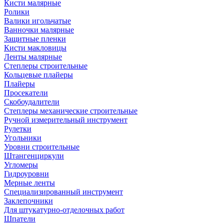
Кисти малярные
Ролики
Валики игольчатые
Ванночки малярные
Защитные пленки
Кисти макловицы
Ленты малярные
Степлеры строительные
Кольцевые плайеры
Плайеры
Просекатели
Скобоудалители
Степлеры механические строительные
Ручной измерительный инструмент
Рулетки
Угольники
Уровни строительные
Штангенциркули
Угломеры
Гидроуровни
Мерные ленты
Специализированный инструмент
Заклепочники
Для штукатурно-отделочных работ
Шпатели