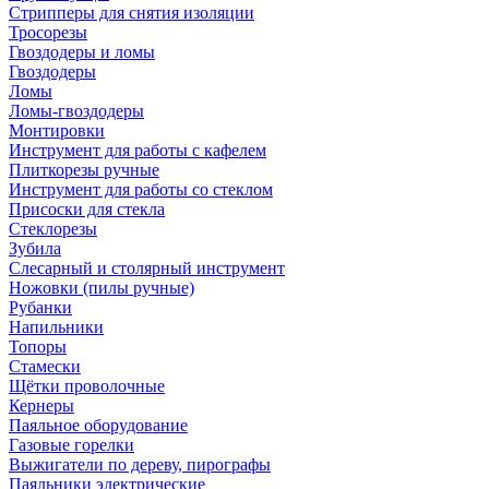
Стрипперы для снятия изоляции
Тросорезы
Гвоздодеры и ломы
Гвоздодеры
Ломы
Ломы-гвоздодеры
Монтировки
Инструмент для работы с кафелем
Плиткорезы ручные
Инструмент для работы со стеклом
Присоски для стекла
Стеклорезы
Зубила
Слесарный и столярный инструмент
Ножовки (пилы ручные)
Рубанки
Напильники
Топоры
Стамески
Щётки проволочные
Кернеры
Паяльное оборудование
Газовые горелки
Выжигатели по дереву, пирографы
Паяльники электрические