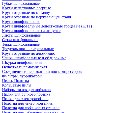
Губки шлифовальные
Круги лепестковые веерные
Круги отрезные по металлу
Круги отрезные по нержавеющей стали
Круги шлифовальные
Круги шлифовальные лепестковые торцевые (КЛТ)
Круги шлифовальные на липучке
Листы шлифовальные
Сетка шлифовальная
Терки шлифовальные
Треугольники шлифовальные
Круги отрезные по алюминию
Чашки шлифовальные и обдирочные
Шкурка шлифовальная
Оснастка пневматическая
Соединения и переходники для компрессоров
Фильтры, лубрикаторы
Пилы, Полотна
Кольцевые пилы
Наборы пилок для лобзиков
Пилки для ручного лобзика
Пилки для электролобзика
Полотна для ленточной пилы
Полотна для лобзиковых станков
Полотна для сабельных электропил