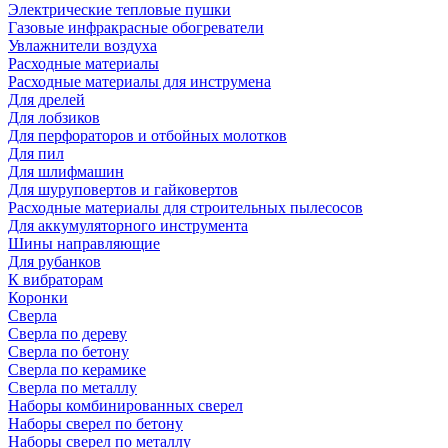
Электрические тепловые пушки
Газовые инфракрасные обогреватели
Увлажнители воздуха
Расходные материалы
Расходные материалы для инструмена
Для дрелей
Для лобзиков
Для перфораторов и отбойных молотков
Для пил
Для шлифмашин
Для шуруповертов и гайковертов
Расходные материалы для строительных пылесосов
Для аккумуляторного инструмента
Шины направляющие
Для рубанков
К вибраторам
Коронки
Сверла
Сверла по дереву
Сверла по бетону
Сверла по керамике
Сверла по металлу
Наборы комбинированных сверел
Наборы сверел по бетону
Наборы сверел по металлу