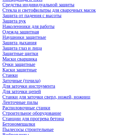
Средства индивидуальной защиты
Стекла и светофильтры для сварочных масок
Защита от падения с высоты
Защита рук
Наколенники для работы
Одежда защитная
Наушники защитные
Защита дыхания
Защита глаз и лица
Защитные щитки
Маски сварщика
Очки защитные
Каски защитные
Станки
Заточные (точила)
Для заточки инструмента
Для заточки цепей
Станки для заточки сверл, ножей, ножниц
Ленточные пилы
Распиловочные станки
Строительное оборудование
Станции для прогрева бетона
Бетономешалки
Пылесосы строительные
Виброплиты