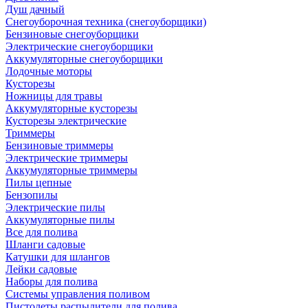
Душ дачный
Снегоуборочная техника (снегоуборщики)
Бензиновые снегоуборщики
Электрические снегоуборщики
Аккумуляторные снегоуборщики
Лодочные моторы
Кусторезы
Ножницы для травы
Аккумуляторные кусторезы
Кусторезы электрические
Триммеры
Бензиновые триммеры
Электрические триммеры
Аккумуляторные триммеры
Пилы цепные
Бензопилы
Электрические пилы
Аккумуляторные пилы
Все для полива
Шланги садовые
Катушки для шлангов
Лейки садовые
Наборы для полива
Системы управления поливом
Пистолеты распылители для полива