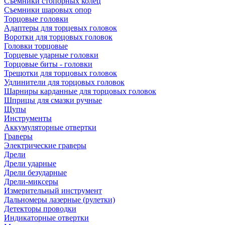
Съемники стопорных колец
Съемники шаровых опор
Торцовые головки
Адаптеры для торцевых головок
Воротки для торцовых головок
Головки торцовые
Торцевые ударные головки
Торцовые биты - головки
Трещотки для торцовых головок
Удлинители для торцовых головок
Шарниры карданные для торцовых головок
Шприцы для смазки ручные
Щупы
Инструменты
Аккумуляторные отвертки
Граверы
Электрические граверы
Дрели
Дрели ударные
Дрели безударные
Дрели-миксеры
Измерительный инструмент
Дальномеры лазерные (рулетки)
Детекторы проводки
Индикаторные отвертки