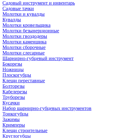
Садовый инструмент и инвентарь
Садовые тачки
Молотки и кувалды
Кувалды
Молотки кровельщика
Молотки безынерционные
Молотки гвоздодеры
Молотки каменщика
Молотки сборочные
Молотки слесарные
Шарнирно-губцевый инструмент
Бокорезы
Ножницы
Плоскогубцы
Клещи переставные
Болторезы
Кабелерезы
Труборезы
Кусачки
Набор шарнирно-губцевых инструментов
Тонкогубцы
Зажимы
Кримперы
Клещи строительные
Круглогубцы