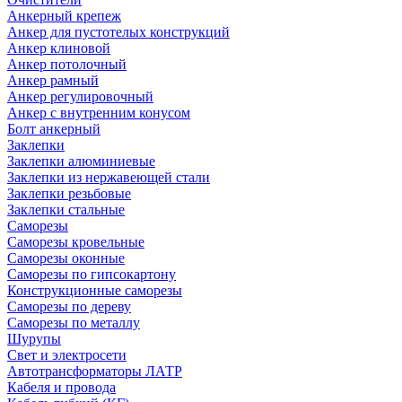
Анкерный крепеж
Анкер для пустотелых конструкций
Анкер клиновой
Анкер потолочный
Анкер рамный
Анкер регулировочный
Анкер с внутренним конусом
Болт анкерный
Заклепки
Заклепки алюминиевые
Заклепки из нержавеющей стали
Заклепки резьбовые
Заклепки стальные
Саморезы
Саморезы кровельные
Саморезы оконные
Саморезы по гипсокартону
Конструкционные саморезы
Саморезы по дереву
Саморезы по металлу
Шурупы
Свет и электросети
Автотрансформаторы ЛАТР
Кабеля и провода