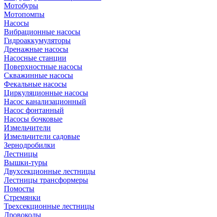
Мотобуры
Мотопомпы
Насосы
Вибрационные насосы
Гидроаккумуляторы
Дренажные насосы
Насосные станции
Поверхностные насосы
Скважинные насосы
Фекальные насосы
Циркуляционные насосы
Насос канализационный
Насос фонтанный
Насосы бочковые
Измельчители
Измельчители садовые
Зернодробилки
Лестницы
Вышки-туры
Двухсекционные лестницы
Лестницы трансформеры
Помосты
Стремянки
Трехсекционные лестницы
Дровоколы