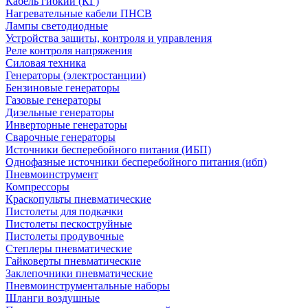
Кабель гибкий (КГ)
Нагревательные кабели ПНСВ
Лампы светодиодные
Устройства защиты, контроля и управления
Реле контроля напряжения
Силовая техника
Генераторы (электростанции)
Бензиновые генераторы
Газовые генераторы
Дизельные генераторы
Инверторные генераторы
Сварочные генераторы
Источники бесперебойного питания (ИБП)
Однофазные источники бесперебойного питания (ибп)
Пневмоинструмент
Компрессоры
Краскопульты пневматические
Пистолеты для подкачки
Пистолеты пескоструйные
Пистолеты продувочные
Степлеры пневматические
Гайковерты пневматические
Заклепочники пневматические
Пневмоинструментальные наборы
Шланги воздушные