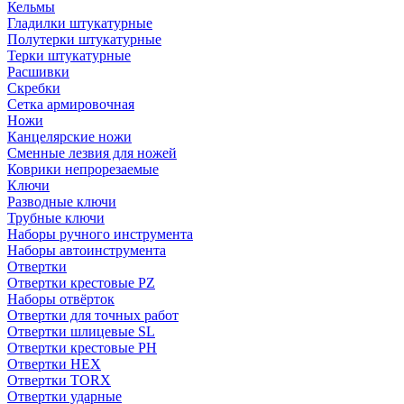
Кельмы
Гладилки штукатурные
Полутерки штукатурные
Терки штукатурные
Расшивки
Скребки
Сетка армировочная
Ножи
Канцелярские ножи
Сменные лезвия для ножей
Коврики непрорезаемые
Ключи
Разводные ключи
Трубные ключи
Наборы ручного инструмента
Наборы автоинструмента
Отвертки
Отвертки крестовые PZ
Наборы отвёрток
Отвертки для точных работ
Отвертки шлицевые SL
Отвертки крестовые PH
Отвертки HEX
Отвертки TORX
Отвертки ударные