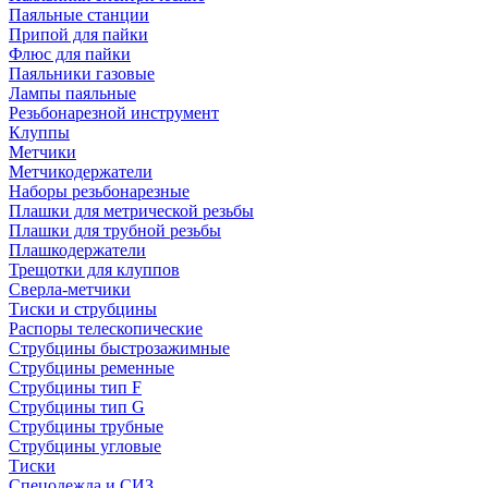
Паяльные станции
Припой для пайки
Флюс для пайки
Паяльники газовые
Лампы паяльные
Резьбонарезной инструмент
Клуппы
Метчики
Метчикодержатели
Наборы резьбонарезные
Плашки для метрической резьбы
Плашки для трубной резьбы
Плашкодержатели
Трещотки для клуппов
Сверла-метчики
Тиски и струбцины
Распоры телескопические
Струбцины быстрозажимные
Струбцины ременные
Струбцины тип F
Струбцины тип G
Струбцины трубные
Струбцины угловые
Тиски
Спецодежда и СИЗ