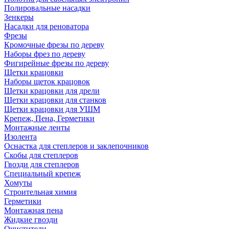
Полировальные насадки
Зенкеры
Насадки для реноватора
Фрезы
Кромочные фрезы по дереву
Наборы фрез по дереву
Фигирейные фрезы по дереву
Щетки крацовки
Наборы щеток крацовок
Щетки крацовки для дрели
Щетки крацовки для станков
Щетки крацовки для УШМ
Крепеж, Пена, Герметики
Монтажные ленты
Изолента
Оснастка для степлеров и заклепочников
Скобы для степлеров
Гвозди для степлеров
Специальный крепеж
Хомуты
Строительная химия
Герметики
Монтажная пена
Жидкие гвозди
Очистители