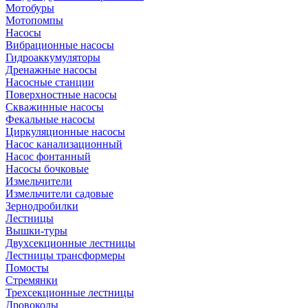
Мотобуры
Мотопомпы
Насосы
Вибрационные насосы
Гидроаккумуляторы
Дренажные насосы
Насосные станции
Поверхностные насосы
Скважинные насосы
Фекальные насосы
Циркуляционные насосы
Насос канализационный
Насос фонтанный
Насосы бочковые
Измельчители
Измельчители садовые
Зернодробилки
Лестницы
Вышки-туры
Двухсекционные лестницы
Лестницы трансформеры
Помосты
Стремянки
Трехсекционные лестницы
Дровоколы