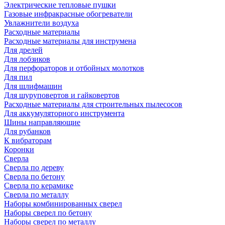
Электрические тепловые пушки
Газовые инфракрасные обогреватели
Увлажнители воздуха
Расходные материалы
Расходные материалы для инструмена
Для дрелей
Для лобзиков
Для перфораторов и отбойных молотков
Для пил
Для шлифмашин
Для шуруповертов и гайковертов
Расходные материалы для строительных пылесосов
Для аккумуляторного инструмента
Шины направляющие
Для рубанков
К вибраторам
Коронки
Сверла
Сверла по дереву
Сверла по бетону
Сверла по керамике
Сверла по металлу
Наборы комбинированных сверел
Наборы сверел по бетону
Наборы сверел по металлу