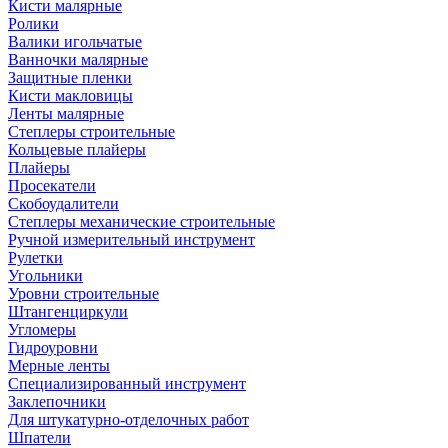
Кисти малярные
Ролики
Валики игольчатые
Ванночки малярные
Защитные пленки
Кисти макловицы
Ленты малярные
Степлеры строительные
Кольцевые плайеры
Плайеры
Просекатели
Скобоудалители
Степлеры механические строительные
Ручной измерительный инструмент
Рулетки
Угольники
Уровни строительные
Штангенциркули
Угломеры
Гидроуровни
Мерные ленты
Специализированный инструмент
Заклепочники
Для штукатурно-отделочных работ
Шпатели