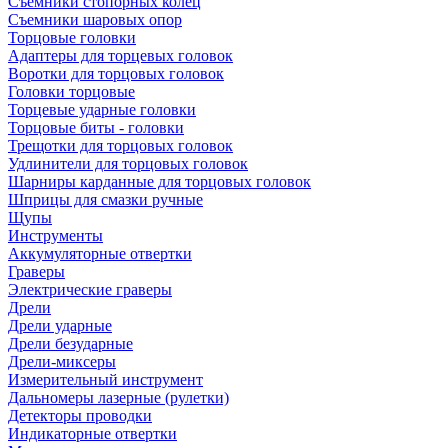
Съемники стопорных колец
Съемники шаровых опор
Торцовые головки
Адаптеры для торцевых головок
Воротки для торцовых головок
Головки торцовые
Торцевые ударные головки
Торцовые биты - головки
Трещотки для торцовых головок
Удлинители для торцовых головок
Шарниры карданные для торцовых головок
Шприцы для смазки ручные
Щупы
Инструменты
Аккумуляторные отвертки
Граверы
Электрические граверы
Дрели
Дрели ударные
Дрели безударные
Дрели-миксеры
Измерительный инструмент
Дальномеры лазерные (рулетки)
Детекторы проводки
Индикаторные отвертки