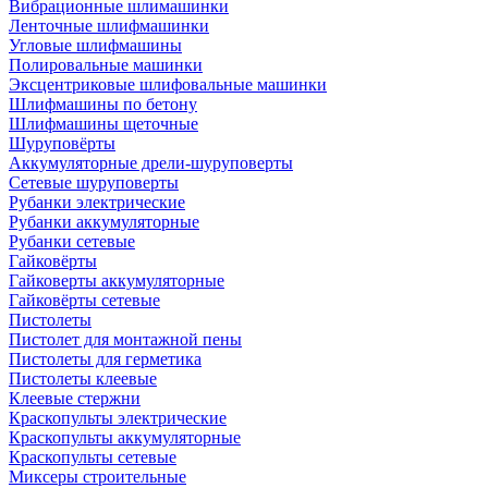
Вибрационные шлимашинки
Ленточные шлифмашинки
Угловые шлифмашины
Полировальные машинки
Эксцентриковые шлифовальные машинки
Шлифмашины по бетону
Шлифмашины щеточные
Шуруповёрты
Аккумуляторные дрели-шуруповерты
Сетевые шуруповерты
Рубанки электрические
Рубанки аккумуляторные
Рубанки сетевые
Гайковёрты
Гайковерты аккумуляторные
Гайковёрты сетевые
Пистолеты
Пистолет для монтажной пены
Пистолеты для герметика
Пистолеты клеевые
Клеевые стержни
Краскопульты электрические
Краскопульты аккумуляторные
Краскопульты сетевые
Миксеры строительные