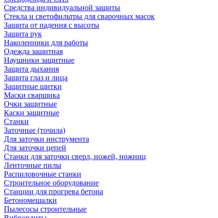
Средства индивидуальной защиты
Стекла и светофильтры для сварочных масок
Защита от падения с высоты
Защита рук
Наколенники для работы
Одежда защитная
Наушники защитные
Защита дыхания
Защита глаз и лица
Защитные щитки
Маски сварщика
Очки защитные
Каски защитные
Станки
Заточные (точила)
Для заточки инструмента
Для заточки цепей
Станки для заточки сверл, ножей, ножниц
Ленточные пилы
Распиловочные станки
Строительное оборудование
Станции для прогрева бетона
Бетономешалки
Пылесосы строительные
Виброплиты