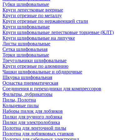
Губки шлифовальные
Круги лепестковые веерные
Круги отрезные по металлу
Круги отрезные по нержавеющей стали
Круги шлифовальные
Круги шлифовальные лепестковые торцевые (КЛТ)
Круги шлифовальные на липучке
Листы шлифовальные
Сетка шлифовальная
Терки шлифовальные
Треугольники шлифовальные
Круги отрезные по алюминию
Чашки шлифовальные и обдирочные
Шкурка шлифовальная
Оснастка пневматическая
Соединения и переходники для компрессоров
Фильтры, лубрикаторы
Пилы, Полотна
Кольцевые пилы
Наборы пилок для лобзиков
Пилки для ручного лобзика
Пилки для электролобзика
Полотна для ленточной пилы
Полотна для лобзиковых станков
Полотна для сабельных электропил