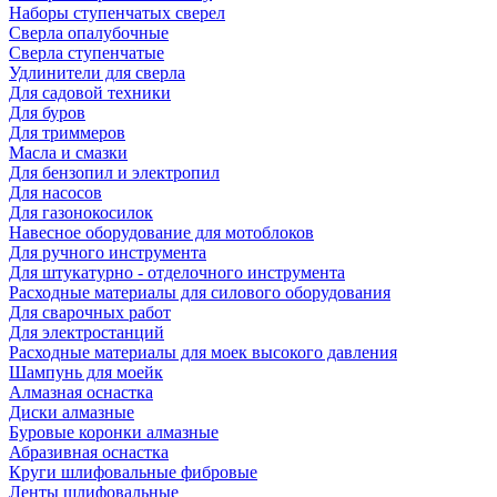
Наборы ступенчатых сверел
Сверла опалубочные
Сверла ступенчатые
Удлинители для сверла
Для садовой техники
Для буров
Для триммеров
Масла и смазки
Для бензопил и электропил
Для насосов
Для газонокосилок
Навесное оборудование для мотоблоков
Для ручного инструмента
Для штукатурно - отделочного инструмента
Расходные материалы для силового оборудования
Для сварочных работ
Для электростанций
Расходные материалы для моек высокого давления
Шампунь для моейк
Алмазная оснастка
Диски алмазные
Буровые коронки алмазные
Абразивная оснастка
Круги шлифовальные фибровые
Ленты шлифовальные