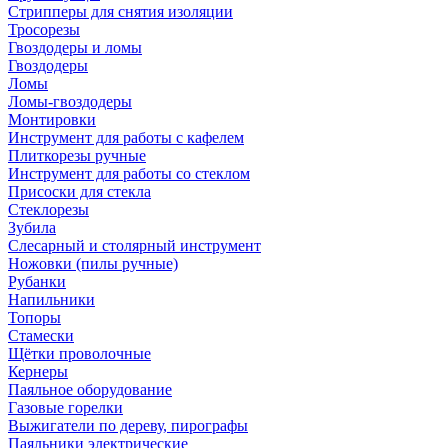
Стрипперы для снятия изоляции
Тросорезы
Гвоздодеры и ломы
Гвоздодеры
Ломы
Ломы-гвоздодеры
Монтировки
Инструмент для работы с кафелем
Плиткорезы ручные
Инструмент для работы со стеклом
Присоски для стекла
Стеклорезы
Зубила
Слесарный и столярный инструмент
Ножовки (пилы ручные)
Рубанки
Напильники
Топоры
Стамески
Щётки проволочные
Кернеры
Паяльное оборудование
Газовые горелки
Выжигатели по дереву, пирографы
Паяльники электрические