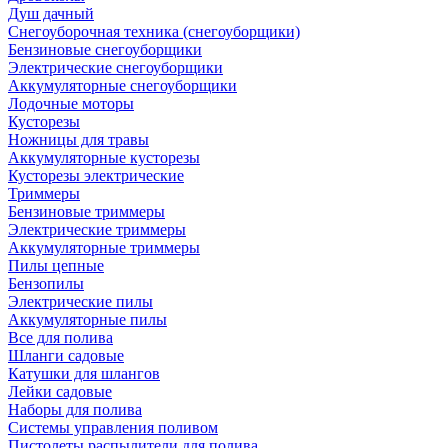
Душ дачный
Снегоуборочная техника (снегоуборщики)
Бензиновые снегоуборщики
Электрические снегоуборщики
Аккумуляторные снегоуборщики
Лодочные моторы
Кусторезы
Ножницы для травы
Аккумуляторные кусторезы
Кусторезы электрические
Триммеры
Бензиновые триммеры
Электрические триммеры
Аккумуляторные триммеры
Пилы цепные
Бензопилы
Электрические пилы
Аккумуляторные пилы
Все для полива
Шланги садовые
Катушки для шлангов
Лейки садовые
Наборы для полива
Системы управления поливом
Пистолеты распылители для полива