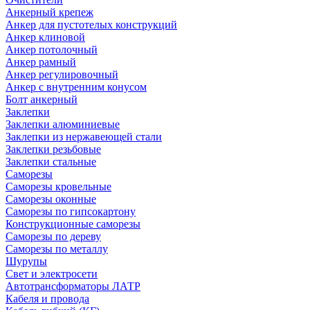
Анкерный крепеж
Анкер для пустотелых конструкций
Анкер клиновой
Анкер потолочный
Анкер рамный
Анкер регулировочный
Анкер с внутренним конусом
Болт анкерный
Заклепки
Заклепки алюминиевые
Заклепки из нержавеющей стали
Заклепки резьбовые
Заклепки стальные
Саморезы
Саморезы кровельные
Саморезы оконные
Саморезы по гипсокартону
Конструкционные саморезы
Саморезы по дереву
Саморезы по металлу
Шурупы
Свет и электросети
Автотрансформаторы ЛАТР
Кабеля и провода