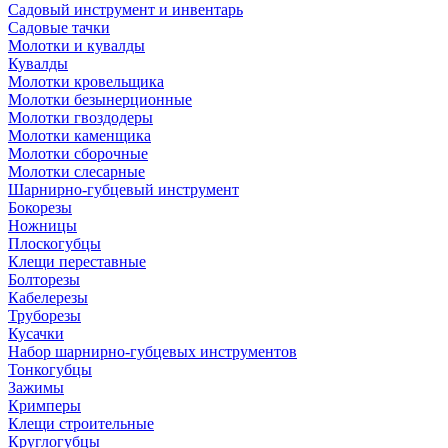
Садовый инструмент и инвентарь
Садовые тачки
Молотки и кувалды
Кувалды
Молотки кровельщика
Молотки безынерционные
Молотки гвоздодеры
Молотки каменщика
Молотки сборочные
Молотки слесарные
Шарнирно-губцевый инструмент
Бокорезы
Ножницы
Плоскогубцы
Клещи переставные
Болторезы
Кабелерезы
Труборезы
Кусачки
Набор шарнирно-губцевых инструментов
Тонкогубцы
Зажимы
Кримперы
Клещи строительные
Круглогубцы