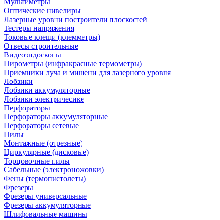
Мультиметры
Оптические нивелиры
Лазерные уровни построители плоскостей
Тестеры напряжения
Токовые клещи (клемметры)
Отвесы строительные
Видеоэндоскопы
Пирометры (инфракрасные термометры)
Приемники луча и мишени для лазерного уровня
Лобзики
Лобзики аккумуляторные
Лобзики электричесике
Перфораторы
Перфораторы аккумуляторные
Перфораторы сетевые
Пилы
Монтажные (отрезные)
Циркулярные (дисковые)
Торцовочные пилы
Сабельные (электроножовки)
Фены (термопистолеты)
Фрезеры
Фрезеры универсальные
Фрезеры аккумуляторные
Шлифовальные машины