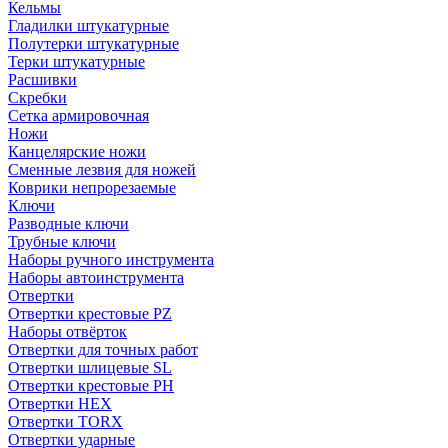
Кельмы
Гладилки штукатурные
Полутерки штукатурные
Терки штукатурные
Расшивки
Скребки
Сетка армировочная
Ножи
Канцелярские ножи
Сменные лезвия для ножей
Коврики непрорезаемые
Ключи
Разводные ключи
Трубные ключи
Наборы ручного инструмента
Наборы автоинструмента
Отвертки
Отвертки крестовые PZ
Наборы отвёрток
Отвертки для точных работ
Отвертки шлицевые SL
Отвертки крестовые PH
Отвертки HEX
Отвертки TORX
Отвертки ударные