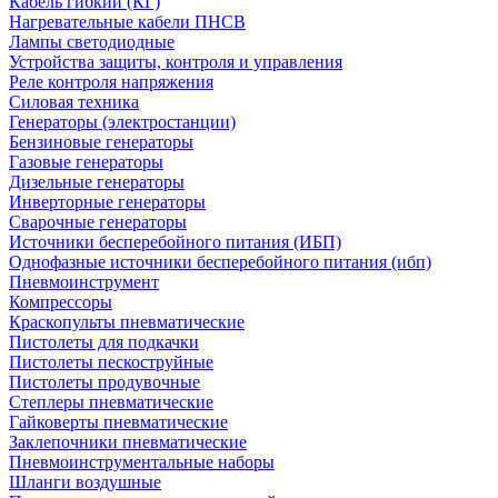
Кабель гибкий (КГ)
Нагревательные кабели ПНСВ
Лампы светодиодные
Устройства защиты, контроля и управления
Реле контроля напряжения
Силовая техника
Генераторы (электростанции)
Бензиновые генераторы
Газовые генераторы
Дизельные генераторы
Инверторные генераторы
Сварочные генераторы
Источники бесперебойного питания (ИБП)
Однофазные источники бесперебойного питания (ибп)
Пневмоинструмент
Компрессоры
Краскопульты пневматические
Пистолеты для подкачки
Пистолеты пескоструйные
Пистолеты продувочные
Степлеры пневматические
Гайковерты пневматические
Заклепочники пневматические
Пневмоинструментальные наборы
Шланги воздушные