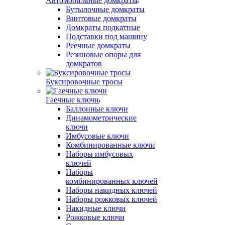
Автомобильные домкраты
Бутылочные домкраты
Винтовые домкраты
Домкраты подкатные
Подставки под машину
Реечные домкраты
Резиновые опоры для
домкратов
Буксировочные тросы
Гаечные ключи
Баллонные ключи
Динамометрические
ключи
Имбусовые ключи
Комбинированные ключи
Наборы имбусовых
ключей
Наборы
комбинированных ключей
Наборы накидных ключей
Наборы рожковых ключей
Накидные ключи
Рожковые ключи