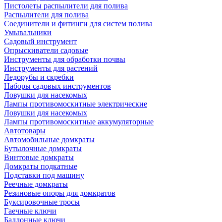
Пистолеты распылители для полива
Распылители для полива
Соединители и фитинги для систем полива
Умывальники
Садовый инструмент
Опрыскиватели садовые
Инструменты для обработки почвы
Инструменты для растений
Ледорубы и скребки
Наборы садовых инструментов
Ловушки для насекомых
Лампы противомоскитные электрические
Ловушки для насекомых
Лампы противомоскитные аккумуляторные
Автотовары
Автомобильные домкраты
Бутылочные домкраты
Винтовые домкраты
Домкраты подкатные
Подставки под машину
Реечные домкраты
Резиновые опоры для домкратов
Буксировочные тросы
Гаечные ключи
Баллонные ключи