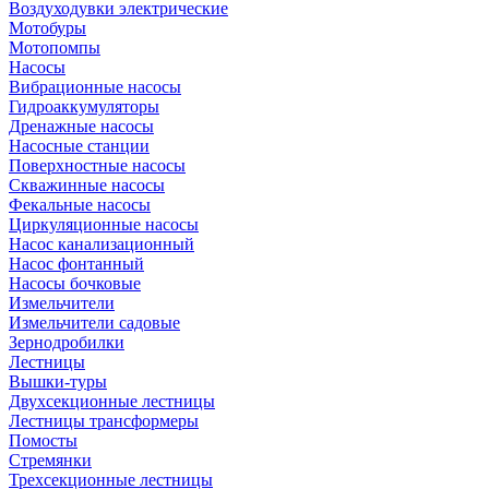
Воздуходувки электрические
Мотобуры
Мотопомпы
Насосы
Вибрационные насосы
Гидроаккумуляторы
Дренажные насосы
Насосные станции
Поверхностные насосы
Скважинные насосы
Фекальные насосы
Циркуляционные насосы
Насос канализационный
Насос фонтанный
Насосы бочковые
Измельчители
Измельчители садовые
Зернодробилки
Лестницы
Вышки-туры
Двухсекционные лестницы
Лестницы трансформеры
Помосты
Стремянки
Трехсекционные лестницы