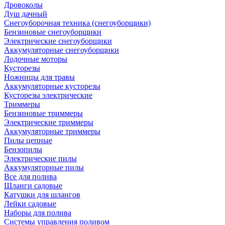
Дровоколы
Душ дачный
Снегоуборочная техника (снегоуборщики)
Бензиновые снегоуборщики
Электрические снегоуборщики
Аккумуляторные снегоуборщики
Лодочные моторы
Кусторезы
Ножницы для травы
Аккумуляторные кусторезы
Кусторезы электрические
Триммеры
Бензиновые триммеры
Электрические триммеры
Аккумуляторные триммеры
Пилы цепные
Бензопилы
Электрические пилы
Аккумуляторные пилы
Все для полива
Шланги садовые
Катушки для шлангов
Лейки садовые
Наборы для полива
Системы управления поливом