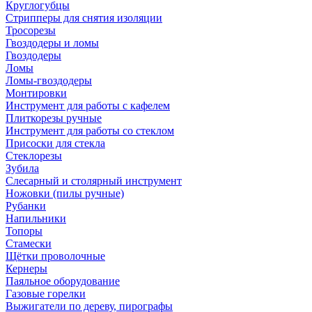
Круглогубцы
Стрипперы для снятия изоляции
Тросорезы
Гвоздодеры и ломы
Гвоздодеры
Ломы
Ломы-гвоздодеры
Монтировки
Инструмент для работы с кафелем
Плиткорезы ручные
Инструмент для работы со стеклом
Присоски для стекла
Стеклорезы
Зубила
Слесарный и столярный инструмент
Ножовки (пилы ручные)
Рубанки
Напильники
Топоры
Стамески
Щётки проволочные
Кернеры
Паяльное оборудование
Газовые горелки
Выжигатели по дереву, пирографы