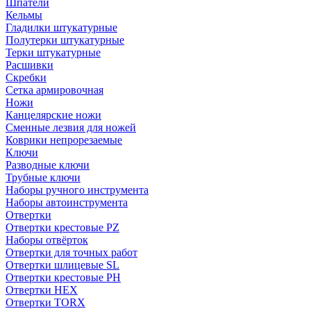
Шпатели
Кельмы
Гладилки штукатурные
Полутерки штукатурные
Терки штукатурные
Расшивки
Скребки
Сетка армировочная
Ножи
Канцелярские ножи
Сменные лезвия для ножей
Коврики непрорезаемые
Ключи
Разводные ключи
Трубные ключи
Наборы ручного инструмента
Наборы автоинструмента
Отвертки
Отвертки крестовые PZ
Наборы отвёрток
Отвертки для точных работ
Отвертки шлицевые SL
Отвертки крестовые PH
Отвертки HEX
Отвертки TORX