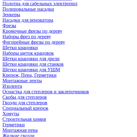
Полотна для сабельных электропил
Полировальные насадки
Зенкеры
Насадки для реноватора
Фрезы
Кромочные фрезы по дереву
Наборы фрез по дереву
Фигирейные фрезы по дереву
Щетки крацовки
Наборы щеток крацовок
Щетки крацовки для дрели
Щетки крацовки для станков
Щетки крацовки для УШМ
Крепеж, Пена, Герметики
Монтажные ленты
Изолента
Оснастка для степлеров и заклепочников
Скобы для степлеров
Гвозди для степлеров
Специальный крепеж
Хомуты
Строительная химия
Герметики
Монтажная пена
Жидкие гвозди