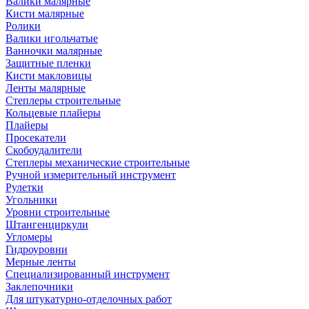
Валики малярные
Кисти малярные
Ролики
Валики игольчатые
Ванночки малярные
Защитные пленки
Кисти макловицы
Ленты малярные
Степлеры строительные
Кольцевые плайеры
Плайеры
Просекатели
Скобоудалители
Степлеры механические строительные
Ручной измерительный инструмент
Рулетки
Угольники
Уровни строительные
Штангенциркули
Угломеры
Гидроуровни
Мерные ленты
Специализированный инструмент
Заклепочники
Для штукатурно-отделочных работ