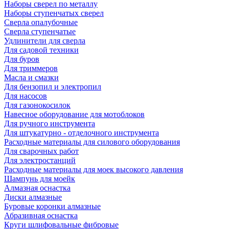
Наборы сверел по металлу
Наборы ступенчатых сверел
Сверла опалубочные
Сверла ступенчатые
Удлинители для сверла
Для садовой техники
Для буров
Для триммеров
Масла и смазки
Для бензопил и электропил
Для насосов
Для газонокосилок
Навесное оборудование для мотоблоков
Для ручного инструмента
Для штукатурно - отделочного инструмента
Расходные материалы для силового оборудования
Для сварочных работ
Для электростанций
Расходные материалы для моек высокого давления
Шампунь для моейк
Алмазная оснастка
Диски алмазные
Буровые коронки алмазные
Абразивная оснастка
Круги шлифовальные фибровые