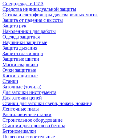
Спецодежда и СИЗ
Средства индивидуальной защиты
Стекла и светофильтры для сварочных масок
Защита от падения с высоты
Защита рук
Наколенники для работы
Одежда защитная
Наушники защитные
Защита дыхания
Защита глаз и лица
Защитные щитки
Маски сварщика
Очки защитные
Каски защитные
Станки
Заточные (точила)
Для заточки инструмента
Для заточки цепей
Станки для заточки сверл, ножей, ножниц
Ленточные пилы
Распиловочные станки
Строительное оборудование
Станции для прогрева бетона
Бетономешалки
Пылесосы строительные