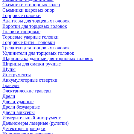
Съемники стопорных колец
Съемники шаровых опор
Торцовые головки
Адаптеры для торцевых головок
Воротки для торцовых головок
Головки торцовые
Торцевые ударные головки
Торцовые биты - головки
Трещотки для торцовых головок
Удлинители для торцовых головок
Шарниры карданные для торцовых головок
Шприцы для смазки ручные
Щупы
Инструменты
Аккумуляторные отвертки
Граверы
Электрические граверы
Дрели
Дрели ударные
Дрели безударные
Дрели-миксеры
Измерительный инструмент
Дальномеры лазерные (рулетки)
Детекторы проводки
Индикаторные отвертки