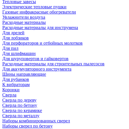
Тепловые завесы
Электрические тепловые пушки
Газовые инфракрасные обогреватели
Увлажнители воздуха
Расходные материалы
Расходные материалы для инструмена
Для дрелей
Для лобзиков
Для перфораторов и отбойных молотков
Для пил
Для шлифмашин
Для шуруповертов и гайковертов
Расходные материалы для строительных пылесосов
Для аккумуляторного инструмента
Шины направляющие
Для рубанков
К вибраторам
Коронки
Сверла
Сверла по дереву
Сверла по бетону
Сверла по керамике
Сверла по металлу
Наборы комбинированных сверел
Наборы сверел по бетону