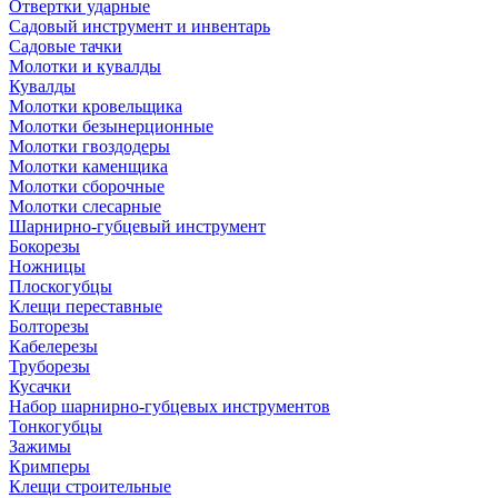
Отвертки ударные
Садовый инструмент и инвентарь
Садовые тачки
Молотки и кувалды
Кувалды
Молотки кровельщика
Молотки безынерционные
Молотки гвоздодеры
Молотки каменщика
Молотки сборочные
Молотки слесарные
Шарнирно-губцевый инструмент
Бокорезы
Ножницы
Плоскогубцы
Клещи переставные
Болторезы
Кабелерезы
Труборезы
Кусачки
Набор шарнирно-губцевых инструментов
Тонкогубцы
Зажимы
Кримперы
Клещи строительные