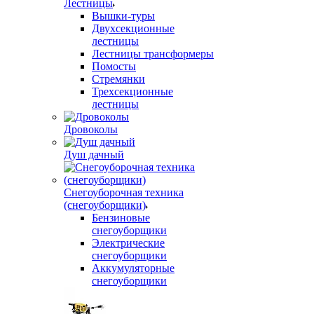
Лестницы
Вышки-туры
Двухсекционные
лестницы
Лестницы трансформеры
Помосты
Стремянки
Трехсекционные
лестницы
Дровоколы
Душ дачный
Снегоуборочная техника
(снегоуборщики)
Бензиновые
снегоуборщики
Электрические
снегоуборщики
Аккумуляторные
снегоуборщики