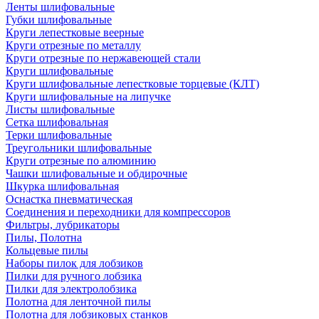
Ленты шлифовальные
Губки шлифовальные
Круги лепестковые веерные
Круги отрезные по металлу
Круги отрезные по нержавеющей стали
Круги шлифовальные
Круги шлифовальные лепестковые торцевые (КЛТ)
Круги шлифовальные на липучке
Листы шлифовальные
Сетка шлифовальная
Терки шлифовальные
Треугольники шлифовальные
Круги отрезные по алюминию
Чашки шлифовальные и обдирочные
Шкурка шлифовальная
Оснастка пневматическая
Соединения и переходники для компрессоров
Фильтры, лубрикаторы
Пилы, Полотна
Кольцевые пилы
Наборы пилок для лобзиков
Пилки для ручного лобзика
Пилки для электролобзика
Полотна для ленточной пилы
Полотна для лобзиковых станков