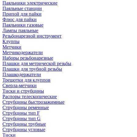
Паяльники электрические
Паяльные станции
Припой для пайки
Флюс для пайки
Паяльники газовые
Лампы паяльные
Резьбонарезной инструмент
Клуппы
Метчики
Метчикодержатели
Наборы резьбонарезные
Плашки для метрической резьбы
Плашки для трубной резьбы
Плашкодержатели
Трещотки для клуппов
Сверла-метчики
Тиски и струбцины
Распоры телескопические
Струбцины быстрозажимные
Струбцины ременные
Струбцины тип F
Струбцины тип G
Струбцины трубные
Струбцины угловые
Тиски