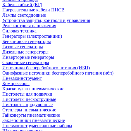
Кабель гибкий (КГ)
Нагревательные кабели ПНСВ
Лампы светодиодные
Устройства защиты, контроля и управления
Реле контроля напряжения
Силовая техника
Генераторы (электростанции)
Бензиновые генераторы
Газовые генераторы
Дизельные генераторы
Инверторные генераторы
Сварочные генераторы
Источники бесперебойного питания (ИБП)
Однофазные источники бесперебойного питания (ибп)
Пневмоинструмент
Компрессоры
Краскопульты пневматические
Пистолеты для подкачки
Пистолеты пескоструйные
Пистолеты продувочные
Степлеры пневматические
Гайковерты пневматические
Заклепочники пневматические
Пневмоинструментальные наборы
Шланги воздушные