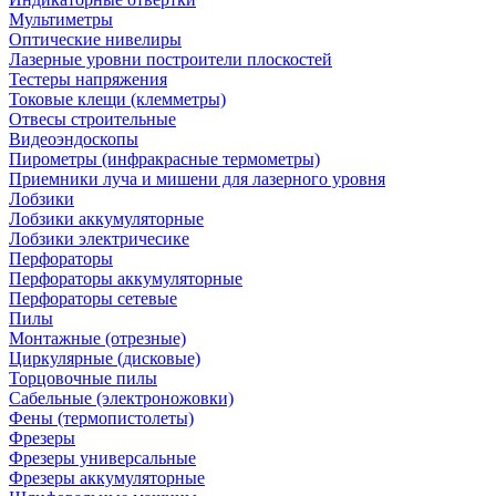
Мультиметры
Оптические нивелиры
Лазерные уровни построители плоскостей
Тестеры напряжения
Токовые клещи (клемметры)
Отвесы строительные
Видеоэндоскопы
Пирометры (инфракрасные термометры)
Приемники луча и мишени для лазерного уровня
Лобзики
Лобзики аккумуляторные
Лобзики электричесике
Перфораторы
Перфораторы аккумуляторные
Перфораторы сетевые
Пилы
Монтажные (отрезные)
Циркулярные (дисковые)
Торцовочные пилы
Сабельные (электроножовки)
Фены (термопистолеты)
Фрезеры
Фрезеры универсальные
Фрезеры аккумуляторные