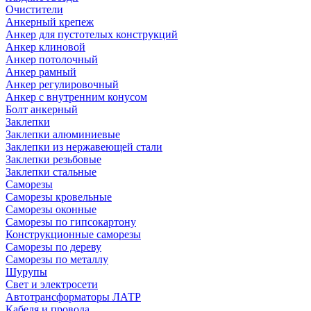
Очистители
Анкерный крепеж
Анкер для пустотелых конструкций
Анкер клиновой
Анкер потолочный
Анкер рамный
Анкер регулировочный
Анкер с внутренним конусом
Болт анкерный
Заклепки
Заклепки алюминиевые
Заклепки из нержавеющей стали
Заклепки резьбовые
Заклепки стальные
Саморезы
Саморезы кровельные
Саморезы оконные
Саморезы по гипсокартону
Конструкционные саморезы
Саморезы по дереву
Саморезы по металлу
Шурупы
Свет и электросети
Автотрансформаторы ЛАТР
Кабеля и провода