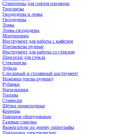
Стрипперы для снятия изоляции
Тросорезы
Гвоздодеры и ломы
Гвоздодеры
Ломы
Ломы-гвоздодеры
Монтировки
Инструмент для работы с кафелем
Плиткорезы ручные
Инструмент для работы со стеклом
Присоски для стекла
Стеклорезы
Зубила
Слесарный и столярный инструмент
Ножовки (пилы ручные)
Рубанки
Напильники
Топоры
Стамески
Щётки проволочные
Кернеры
Паяльное оборудование
Газовые горелки
Выжигатели по дереву, пирографы
Паяльники электрические