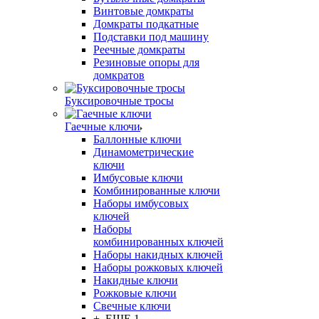
Винтовые домкраты
Домкраты подкатные
Подставки под машину
Реечные домкраты
Резиновые опоры для
домкратов
Буксировочные тросы
Гаечные ключи
Баллонные ключи
Динамометрические
ключи
Имбусовые ключи
Комбинированные ключи
Наборы имбусовых
ключей
Наборы
комбинированных ключей
Наборы накидных ключей
Наборы рожковых ключей
Накидные ключи
Рожковые ключи
Свечные ключи
+ ЕЩЕ 1