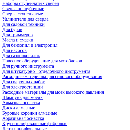
Наборы ступенчатых сверел
Сверла опалубочные
Сверла ступенчатые
Удлинители для сверла
Для садовой техники
Для буров
Для триммеров
Масла и смазки
Для бензопил и электропил
Для насосов
Для газонокосилок
Навесное оборудование для мотоблоков
Для ручного инструмента
Для штукатурно - отделочного инструмента
Расходные материалы для силового оборудования
Для сварочных работ
Для электростанций
Расходные материалы для моек высокого давления
Шампунь для моейк
Алмазная оснастка
Диски алмазные
Буровые коронки алмазные
Абразивная оснастка
Круги шлифовальные фибровые
Ленты шлифовальные