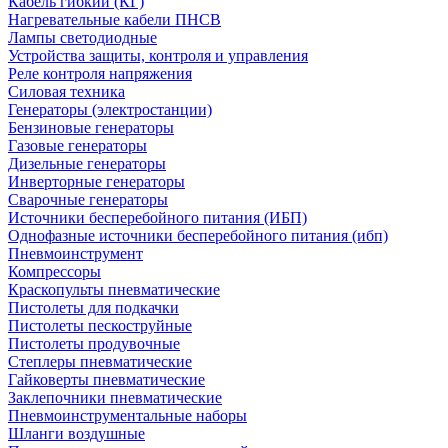
Кабель гибкий (КГ)
Нагревательные кабели ПНСВ
Лампы светодиодные
Устройства защиты, контроля и управления
Реле контроля напряжения
Силовая техника
Генераторы (электростанции)
Бензиновые генераторы
Газовые генераторы
Дизельные генераторы
Инверторные генераторы
Сварочные генераторы
Источники бесперебойного питания (ИБП)
Однофазные источники бесперебойного питания (ибп)
Пневмоинструмент
Компрессоры
Краскопульты пневматические
Пистолеты для подкачки
Пистолеты пескоструйные
Пистолеты продувочные
Степлеры пневматические
Гайковерты пневматические
Заклепочники пневматические
Пневмоинструментальные наборы
Шланги воздушные