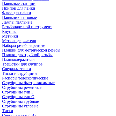
Паяльные станции
Припой для пайки
Флюс для пайки
Паяльники газовые
Лампы паяльные
Резьбонарезной инструмент
Клуппы
Метчики
Метчикодержатели
Наборы резьбонарезные
Плашки для метрической резьбы
Плашки для трубной резьбы
Плашкодержатели
Трещотки для клуппов
Сверла-метчики
Тиски и струбцины
Распоры телескопические
Струбцины быстрозажимные
Струбцины ременные
Струбцины тип F
Струбцины тип G
Струбцины трубные
Струбцины угловые
Тиски
Спецодежда и СИЗ