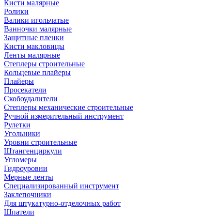
Кисти малярные
Ролики
Валики игольчатые
Ванночки малярные
Защитные пленки
Кисти макловицы
Ленты малярные
Степлеры строительные
Кольцевые плайеры
Плайеры
Просекатели
Скобоудалители
Степлеры механические строительные
Ручной измерительный инструмент
Рулетки
Угольники
Уровни строительные
Штангенциркули
Угломеры
Гидроуровни
Мерные ленты
Специализированный инструмент
Заклепочники
Для штукатурно-отделочных работ
Шпатели