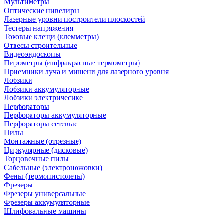
Мультиметры
Оптические нивелиры
Лазерные уровни построители плоскостей
Тестеры напряжения
Токовые клещи (клемметры)
Отвесы строительные
Видеоэндоскопы
Пирометры (инфракрасные термометры)
Приемники луча и мишени для лазерного уровня
Лобзики
Лобзики аккумуляторные
Лобзики электричесике
Перфораторы
Перфораторы аккумуляторные
Перфораторы сетевые
Пилы
Монтажные (отрезные)
Циркулярные (дисковые)
Торцовочные пилы
Сабельные (электроножовки)
Фены (термопистолеты)
Фрезеры
Фрезеры универсальные
Фрезеры аккумуляторные
Шлифовальные машины