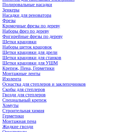
Полировальные насадки
Зенкеры
Насадки для реноватора
Фрезы
Кромочные фрезы по дереву
Наборы фрез по дереву
Фигирейные фрезы по дереву
Щетки крацовки
Наборы щеток крацовок
Щетки крацовки для дрели
Щетки крацовки для станков
Щетки крацовки для УШМ
Крепеж, Пена, Герметики
Монтажные ленты
Изолента
Оснастка для степлеров и заклепочников
Скобы для степлеров
Гвозди для степлеров
Специальный крепеж
Хомуты
Строительная химия
Герметики
Монтажная пена
Жидкие гвозди
Очистители