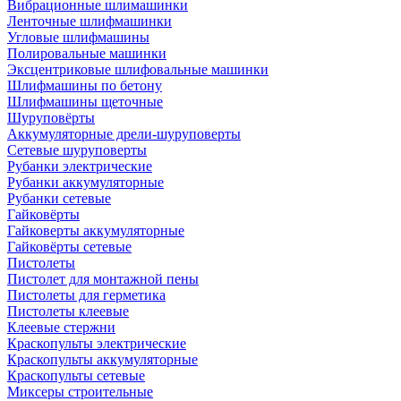
Вибрационные шлимашинки
Ленточные шлифмашинки
Угловые шлифмашины
Полировальные машинки
Эксцентриковые шлифовальные машинки
Шлифмашины по бетону
Шлифмашины щеточные
Шуруповёрты
Аккумуляторные дрели-шуруповерты
Сетевые шуруповерты
Рубанки электрические
Рубанки аккумуляторные
Рубанки сетевые
Гайковёрты
Гайковерты аккумуляторные
Гайковёрты сетевые
Пистолеты
Пистолет для монтажной пены
Пистолеты для герметика
Пистолеты клеевые
Клеевые стержни
Краскопульты электрические
Краскопульты аккумуляторные
Краскопульты сетевые
Миксеры строительные