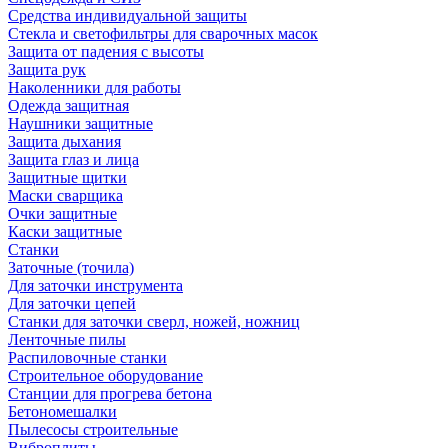
Средства индивидуальной защиты
Стекла и светофильтры для сварочных масок
Защита от падения с высоты
Защита рук
Наколенники для работы
Одежда защитная
Наушники защитные
Защита дыхания
Защита глаз и лица
Защитные щитки
Маски сварщика
Очки защитные
Каски защитные
Станки
Заточные (точила)
Для заточки инструмента
Для заточки цепей
Станки для заточки сверл, ножей, ножниц
Ленточные пилы
Распиловочные станки
Строительное оборудование
Станции для прогрева бетона
Бетономешалки
Пылесосы строительные
Виброплиты