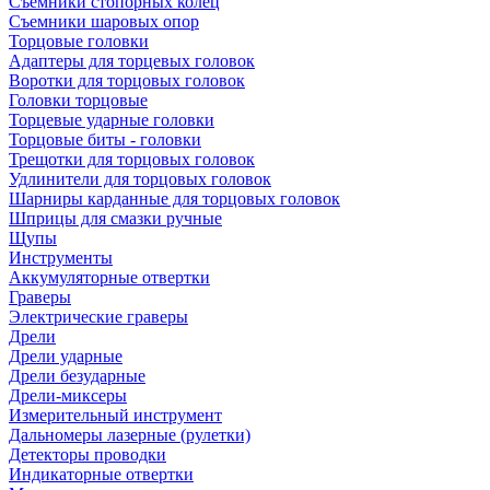
Съемники стопорных колец
Съемники шаровых опор
Торцовые головки
Адаптеры для торцевых головок
Воротки для торцовых головок
Головки торцовые
Торцевые ударные головки
Торцовые биты - головки
Трещотки для торцовых головок
Удлинители для торцовых головок
Шарниры карданные для торцовых головок
Шприцы для смазки ручные
Щупы
Инструменты
Аккумуляторные отвертки
Граверы
Электрические граверы
Дрели
Дрели ударные
Дрели безударные
Дрели-миксеры
Измерительный инструмент
Дальномеры лазерные (рулетки)
Детекторы проводки
Индикаторные отвертки