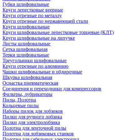
Губки шлифовальные
Круги лепестковые веерные
Круги отрезные по металлу
Круги отрезные по нержавеющей стали
Круги шлифовальные
Круги шлифовальные лепестковые торцевые (КЛТ)
Круги шлифовальные на липучке
Листы шлифовальные
Сетка шлифовальная
Терки шлифовальные
Треугольники шлифовальные
Круги отрезные по алюминию
Чашки шлифовальные и обдирочные
Шкурка шлифовальная
Оснастка пневматическая
Соединения и переходники для компрессоров
Фильтры, лубрикаторы
Пилы, Полотна
Кольцевые пилы
Наборы пилок для лобзиков
Пилки для ручного лобзика
Пилки для электролобзика
Полотна для ленточной пилы
Полотна для лобзиковых станков
Полотна для сабельных электропил