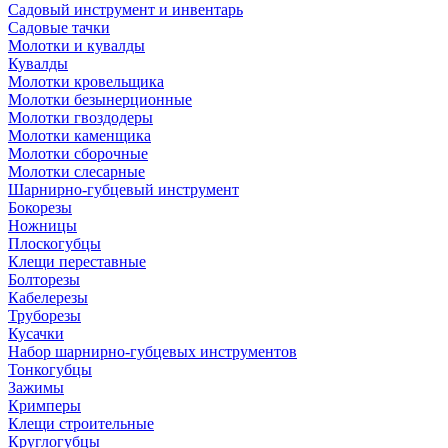
Садовый инструмент и инвентарь
Садовые тачки
Молотки и кувалды
Кувалды
Молотки кровельщика
Молотки безынерционные
Молотки гвоздодеры
Молотки каменщика
Молотки сборочные
Молотки слесарные
Шарнирно-губцевый инструмент
Бокорезы
Ножницы
Плоскогубцы
Клещи переставные
Болторезы
Кабелерезы
Труборезы
Кусачки
Набор шарнирно-губцевых инструментов
Тонкогубцы
Зажимы
Кримперы
Клещи строительные
Круглогубцы