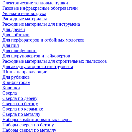
Электрические тепловые пушки
Газовые инфракрасные обогреватели
Увлажнители воздуха
Расходные материалы
Расходные материалы для инструмена
Для дрелей
Для лобзиков
Для перфораторов и отбойных молотков
Для пил
Для шлифмашин
Для шуруповертов и гайковертов
Расходные материалы для строительных пылесосов
Для аккумуляторного инструмента
Шины направляющие
Для рубанков
К вибраторам
Коронки
Сверла
Сверла по дереву
Сверла по бетону
Сверла по керамике
Сверла по металлу
Наборы комбинированных сверел
Наборы сверел по бетону
Наборы сверел по металлу