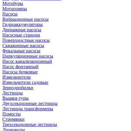
Мотобуры
Мотопомпы
Насосы
Вибрационные насосы
Гидроаккумуляторы
Дренажные насосы
Насосные станции
Поверхностные насосы
Скважинные насосы
Фекальные насосы
Циркуляционные насосы
Насос канализационный
Насос фонтанный
Насосы бочковые
Измельчители
Измельчители садовые
Зернодробилки
Лестницы
Вышки-туры
Двухсекционные лестницы
Лестницы трансформеры
Помосты
Стремянки
Трехсекционные лестницы
Дровоколы