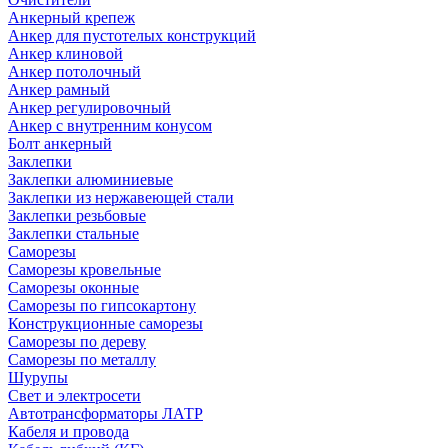
Анкерный крепеж
Анкер для пустотелых конструкций
Анкер клиновой
Анкер потолочный
Анкер рамный
Анкер регулировочный
Анкер с внутренним конусом
Болт анкерный
Заклепки
Заклепки алюминиевые
Заклепки из нержавеющей стали
Заклепки резьбовые
Заклепки стальные
Саморезы
Саморезы кровельные
Саморезы оконные
Саморезы по гипсокартону
Конструкционные саморезы
Саморезы по дереву
Саморезы по металлу
Шурупы
Свет и электросети
Автотрансформаторы ЛАТР
Кабеля и провода