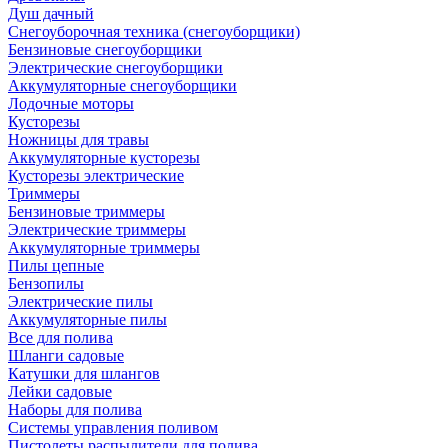
Душ дачный
Снегоуборочная техника (снегоуборщики)
Бензиновые снегоуборщики
Электрические снегоуборщики
Аккумуляторные снегоуборщики
Лодочные моторы
Кусторезы
Ножницы для травы
Аккумуляторные кусторезы
Кусторезы электрические
Триммеры
Бензиновые триммеры
Электрические триммеры
Аккумуляторные триммеры
Пилы цепные
Бензопилы
Электрические пилы
Аккумуляторные пилы
Все для полива
Шланги садовые
Катушки для шлангов
Лейки садовые
Наборы для полива
Системы управления поливом
Пистолеты распылители для полива