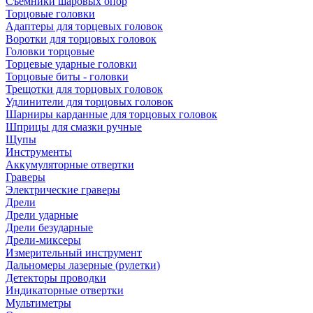
Съемники шаровых опор
Торцовые головки
Адаптеры для торцевых головок
Воротки для торцовых головок
Головки торцовые
Торцевые ударные головки
Торцовые биты - головки
Трещотки для торцовых головок
Удлинители для торцовых головок
Шарниры карданные для торцовых головок
Шприцы для смазки ручные
Щупы
Инструменты
Аккумуляторные отвертки
Граверы
Электрические граверы
Дрели
Дрели ударные
Дрели безударные
Дрели-миксеры
Измерительный инструмент
Дальномеры лазерные (рулетки)
Детекторы проводки
Индикаторные отвертки
Мультиметры