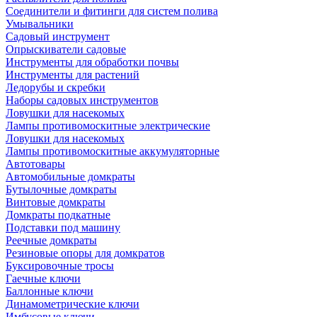
Соединители и фитинги для систем полива
Умывальники
Садовый инструмент
Опрыскиватели садовые
Инструменты для обработки почвы
Инструменты для растений
Ледорубы и скребки
Наборы садовых инструментов
Ловушки для насекомых
Лампы противомоскитные электрические
Ловушки для насекомых
Лампы противомоскитные аккумуляторные
Автотовары
Автомобильные домкраты
Бутылочные домкраты
Винтовые домкраты
Домкраты подкатные
Подставки под машину
Реечные домкраты
Резиновые опоры для домкратов
Буксировочные тросы
Гаечные ключи
Баллонные ключи
Динамометрические ключи
Имбусовые ключи