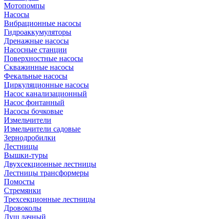
Мотопомпы
Насосы
Вибрационные насосы
Гидроаккумуляторы
Дренажные насосы
Насосные станции
Поверхностные насосы
Скважинные насосы
Фекальные насосы
Циркуляционные насосы
Насос канализационный
Насос фонтанный
Насосы бочковые
Измельчители
Измельчители садовые
Зернодробилки
Лестницы
Вышки-туры
Двухсекционные лестницы
Лестницы трансформеры
Помосты
Стремянки
Трехсекционные лестницы
Дровоколы
Душ дачный