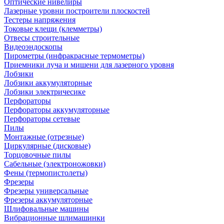
Оптические нивелиры
Лазерные уровни построители плоскостей
Тестеры напряжения
Токовые клещи (клемметры)
Отвесы строительные
Видеоэндоскопы
Пирометры (инфракрасные термометры)
Приемники луча и мишени для лазерного уровня
Лобзики
Лобзики аккумуляторные
Лобзики электричесике
Перфораторы
Перфораторы аккумуляторные
Перфораторы сетевые
Пилы
Монтажные (отрезные)
Циркулярные (дисковые)
Торцовочные пилы
Сабельные (электроножовки)
Фены (термопистолеты)
Фрезеры
Фрезеры универсальные
Фрезеры аккумуляторные
Шлифовальные машины
Вибрационные шлимашинки