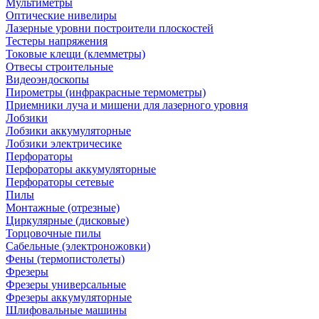
Мультиметры
Оптические нивелиры
Лазерные уровни построители плоскостей
Тестеры напряжения
Токовые клещи (клемметры)
Отвесы строительные
Видеоэндоскопы
Пирометры (инфракрасные термометры)
Приемники луча и мишени для лазерного уровня
Лобзики
Лобзики аккумуляторные
Лобзики электричесике
Перфораторы
Перфораторы аккумуляторные
Перфораторы сетевые
Пилы
Монтажные (отрезные)
Циркулярные (дисковые)
Торцовочные пилы
Сабельные (электроножовки)
Фены (термопистолеты)
Фрезеры
Фрезеры универсальные
Фрезеры аккумуляторные
Шлифовальные машины