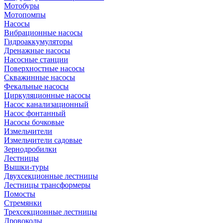
Мотобуры
Мотопомпы
Насосы
Вибрационные насосы
Гидроаккумуляторы
Дренажные насосы
Насосные станции
Поверхностные насосы
Скважинные насосы
Фекальные насосы
Циркуляционные насосы
Насос канализационный
Насос фонтанный
Насосы бочковые
Измельчители
Измельчители садовые
Зернодробилки
Лестницы
Вышки-туры
Двухсекционные лестницы
Лестницы трансформеры
Помосты
Стремянки
Трехсекционные лестницы
Дровоколы