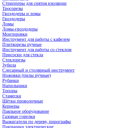
Стрипперы для снятия изоляции
Тросорезы
Гвоздодеры и ломы
Гвоздодеры
Ломы
Ломы-гвоздодеры
Монтировки
Инструмент для работы с кафелем
Плиткорезы ручные
Инструмент для работы со стеклом
Присоски для стекла
Стеклорезы
Зубила
Слесарный и столярный инструмент
Ножовки (пилы ручные)
Рубанки
Напильники
Топоры
Стамески
Щётки проволочные
Кернеры
Паяльное оборудование
Газовые горелки
Выжигатели по дереву, пирографы
Паяльники электрические