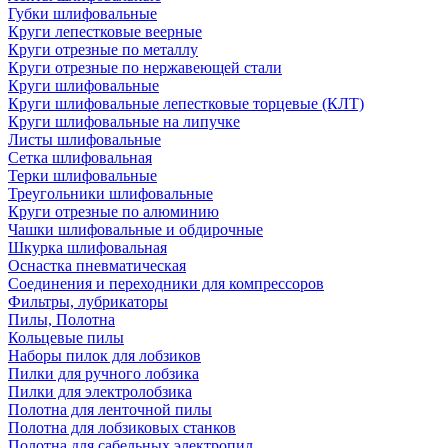
Губки шлифовальные
Круги лепестковые веерные
Круги отрезные по металлу
Круги отрезные по нержавеющей стали
Круги шлифовальные
Круги шлифовальные лепестковые торцевые (КЛТ)
Круги шлифовальные на липучке
Листы шлифовальные
Сетка шлифовальная
Терки шлифовальные
Треугольники шлифовальные
Круги отрезные по алюминию
Чашки шлифовальные и обдирочные
Шкурка шлифовальная
Оснастка пневматическая
Соединения и переходники для компрессоров
Фильтры, лубрикаторы
Пилы, Полотна
Кольцевые пилы
Наборы пилок для лобзиков
Пилки для ручного лобзика
Пилки для электролобзика
Полотна для ленточной пилы
Полотна для лобзиковых станков
Полотна для сабельных электропил