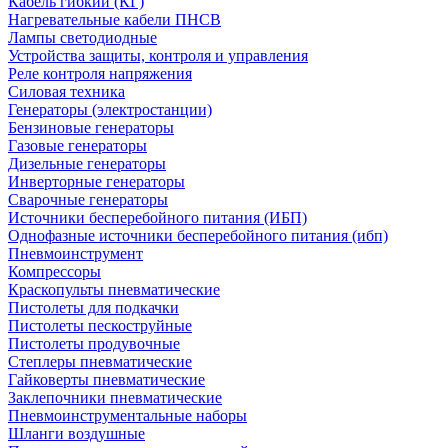
Кабель гибкий (КГ)
Нагревательные кабели ПНСВ
Лампы светодиодные
Устройства защиты, контроля и управления
Реле контроля напряжения
Силовая техника
Генераторы (электростанции)
Бензиновые генераторы
Газовые генераторы
Дизельные генераторы
Инверторные генераторы
Сварочные генераторы
Источники бесперебойного питания (ИБП)
Однофазные источники бесперебойного питания (ибп)
Пневмоинструмент
Компрессоры
Краскопульты пневматические
Пистолеты для подкачки
Пистолеты пескоструйные
Пистолеты продувочные
Степлеры пневматические
Гайковерты пневматические
Заклепочники пневматические
Пневмоинструментальные наборы
Шланги воздушные