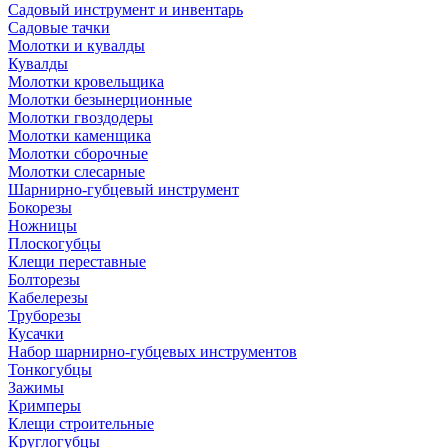
Садовый инструмент и инвентарь
Садовые тачки
Молотки и кувалды
Кувалды
Молотки кровельщика
Молотки безынерционные
Молотки гвоздодеры
Молотки каменщика
Молотки сборочные
Молотки слесарные
Шарнирно-губцевый инструмент
Бокорезы
Ножницы
Плоскогубцы
Клещи переставные
Болторезы
Кабелерезы
Труборезы
Кусачки
Набор шарнирно-губцевых инструментов
Тонкогубцы
Зажимы
Кримперы
Клещи строительные
Круглогубцы