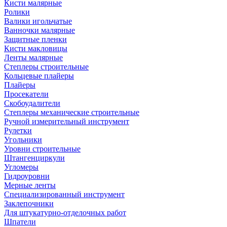
Кисти малярные
Ролики
Валики игольчатые
Ванночки малярные
Защитные пленки
Кисти макловицы
Ленты малярные
Степлеры строительные
Кольцевые плайеры
Плайеры
Просекатели
Скобоудалители
Степлеры механические строительные
Ручной измерительный инструмент
Рулетки
Угольники
Уровни строительные
Штангенциркули
Угломеры
Гидроуровни
Мерные ленты
Специализированный инструмент
Заклепочники
Для штукатурно-отделочных работ
Шпатели