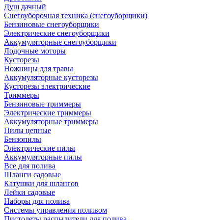
Душ дачный
Снегоуборочная техника (снегоуборщики)
Бензиновые снегоуборщики
Электрические снегоуборщики
Аккумуляторные снегоуборщики
Лодочные моторы
Кусторезы
Ножницы для травы
Аккумуляторные кусторезы
Кусторезы электрические
Триммеры
Бензиновые триммеры
Электрические триммеры
Аккумуляторные триммеры
Пилы цепные
Бензопилы
Электрические пилы
Аккумуляторные пилы
Все для полива
Шланги садовые
Катушки для шлангов
Лейки садовые
Наборы для полива
Системы управления поливом
Пистолеты распылители для полива