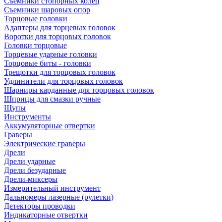
Съемники стопорных колец
Съемники шаровых опор
Торцовые головки
Адаптеры для торцевых головок
Воротки для торцовых головок
Головки торцовые
Торцевые ударные головки
Торцовые биты - головки
Трещотки для торцовых головок
Удлинители для торцовых головок
Шарниры карданные для торцовых головок
Шприцы для смазки ручные
Щупы
Инструменты
Аккумуляторные отвертки
Граверы
Электрические граверы
Дрели
Дрели ударные
Дрели безударные
Дрели-миксеры
Измерительный инструмент
Дальномеры лазерные (рулетки)
Детекторы проводки
Индикаторные отвертки