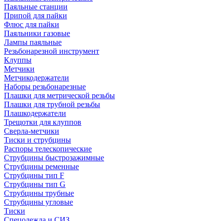
Паяльные станции
Припой для пайки
Флюс для пайки
Паяльники газовые
Лампы паяльные
Резьбонарезной инструмент
Клуппы
Метчики
Метчикодержатели
Наборы резьбонарезные
Плашки для метрической резьбы
Плашки для трубной резьбы
Плашкодержатели
Трещотки для клуппов
Сверла-метчики
Тиски и струбцины
Распоры телескопические
Струбцины быстрозажимные
Струбцины ременные
Струбцины тип F
Струбцины тип G
Струбцины трубные
Струбцины угловые
Тиски
Спецодежда и СИЗ