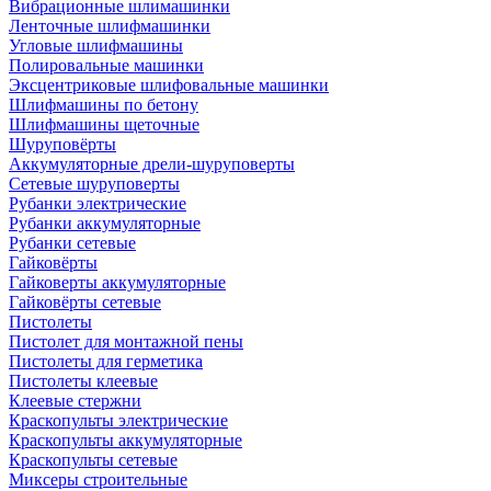
Вибрационные шлимашинки
Ленточные шлифмашинки
Угловые шлифмашины
Полировальные машинки
Эксцентриковые шлифовальные машинки
Шлифмашины по бетону
Шлифмашины щеточные
Шуруповёрты
Аккумуляторные дрели-шуруповерты
Сетевые шуруповерты
Рубанки электрические
Рубанки аккумуляторные
Рубанки сетевые
Гайковёрты
Гайковерты аккумуляторные
Гайковёрты сетевые
Пистолеты
Пистолет для монтажной пены
Пистолеты для герметика
Пистолеты клеевые
Клеевые стержни
Краскопульты электрические
Краскопульты аккумуляторные
Краскопульты сетевые
Миксеры строительные