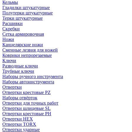
Кельмы
Гладилки штукатурные
Полутерки штукатурные
Терки штукатурные
Расшивки
Скребки
Сетка армировочная
Ножи
Канцелярские ножи
Сменные лезвия для ножей
Коврики непрорезаемые
Ключи
Разводные ключи
Трубные ключи
Наборы ручного инструмента
Наборы автоинструмента
Отвертки
Отвертки крестовые PZ
Наборы отвёрток
Отвертки для точных работ
Отвертки шлицевые SL
Отвертки крестовые PH
Отвертки HEX
Отвертки TORX
Отвертки ударные