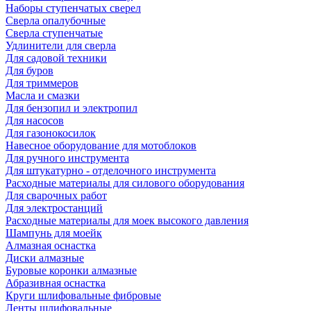
Наборы ступенчатых сверел
Сверла опалубочные
Сверла ступенчатые
Удлинители для сверла
Для садовой техники
Для буров
Для триммеров
Масла и смазки
Для бензопил и электропил
Для насосов
Для газонокосилок
Навесное оборудование для мотоблоков
Для ручного инструмента
Для штукатурно - отделочного инструмента
Расходные материалы для силового оборудования
Для сварочных работ
Для электростанций
Расходные материалы для моек высокого давления
Шампунь для моейк
Алмазная оснастка
Диски алмазные
Буровые коронки алмазные
Абразивная оснастка
Круги шлифовальные фибровые
Ленты шлифовальные