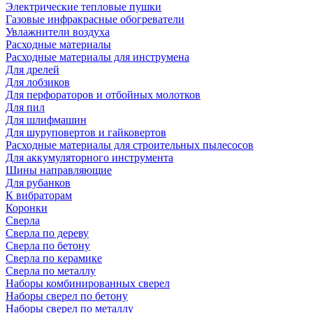
Электрические тепловые пушки
Газовые инфракрасные обогреватели
Увлажнители воздуха
Расходные материалы
Расходные материалы для инструмена
Для дрелей
Для лобзиков
Для перфораторов и отбойных молотков
Для пил
Для шлифмашин
Для шуруповертов и гайковертов
Расходные материалы для строительных пылесосов
Для аккумуляторного инструмента
Шины направляющие
Для рубанков
К вибраторам
Коронки
Сверла
Сверла по дереву
Сверла по бетону
Сверла по керамике
Сверла по металлу
Наборы комбинированных сверел
Наборы сверел по бетону
Наборы сверел по металлу