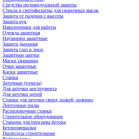
Средства индивидуальной защиты
Стекла и светофильтры для сварочных масок
Защита от падения с высоты
Защита рук
Наколенники для работы
Одежда защитная
Наушники защитные
Защита дыхания
Защита глаз и лица
Защитные щитки
Маски сварщика
Очки защитные
Каски защитные
Станки
Заточные (точила)
Для заточки инструмента
Для заточки цепей
Станки для заточки сверл, ножей, ножниц
Ленточные пилы
Распиловочные станки
Строительное оборудование
Станции для прогрева бетона
Бетономешалки
Пылесосы строительные
Виброплиты