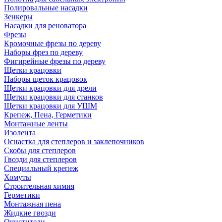
Полировальные насадки
Зенкеры
Насадки для реноватора
Фрезы
Кромочные фрезы по дереву
Наборы фрез по дереву
Фигирейные фрезы по дереву
Щетки крацовки
Наборы щеток крацовок
Щетки крацовки для дрели
Щетки крацовки для станков
Щетки крацовки для УШМ
Крепеж, Пена, Герметики
Монтажные ленты
Изолента
Оснастка для степлеров и заклепочников
Скобы для степлеров
Гвозди для степлеров
Специальный крепеж
Хомуты
Строительная химия
Герметики
Монтажная пена
Жидкие гвозди
Очистители