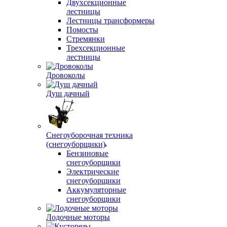
Двухсекционные
лестницы
Лестницы трансформеры
Помосты
Стремянки
Трехсекционные
лестницы
Дровоколы
Душ дачный
Снегоуборочная техника
(снегоуборщики)
Бензиновые
снегоуборщики
Электрические
снегоуборщики
Аккумуляторные
снегоуборщики
Лодочные моторы