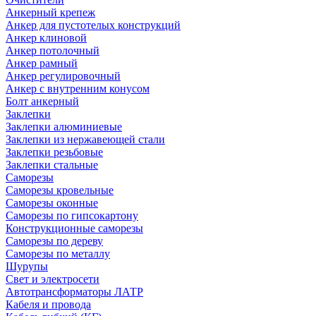
Анкерный крепеж
Анкер для пустотелых конструкций
Анкер клиновой
Анкер потолочный
Анкер рамный
Анкер регулировочный
Анкер с внутренним конусом
Болт анкерный
Заклепки
Заклепки алюминиевые
Заклепки из нержавеющей стали
Заклепки резьбовые
Заклепки стальные
Саморезы
Саморезы кровельные
Саморезы оконные
Саморезы по гипсокартону
Конструкционные саморезы
Саморезы по дереву
Саморезы по металлу
Шурупы
Свет и электросети
Автотрансформаторы ЛАТР
Кабеля и провода