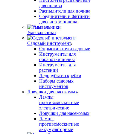
Пистолеты распылители
для полива
Распылители для полива
Соединители и фитинги
для систем полива
Умывальники
Садовый инструмент
Опрыскиватели садовые
Инструменты для
обработки почвы
Инструменты для
растений
Ледорубы и скребки
Наборы садовых
инструментов
Ловушки для насекомых
Лампы
противомоскитные
электрические
Ловушки для насекомых
Лампы
противомоскитные
аккумуляторные