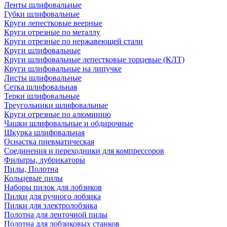
Ленты шлифовальные
Губки шлифовальные
Круги лепестковые веерные
Круги отрезные по металлу
Круги отрезные по нержавеющей стали
Круги шлифовальные
Круги шлифовальные лепестковые торцевые (КЛТ)
Круги шлифовальные на липучке
Листы шлифовальные
Сетка шлифовальная
Терки шлифовальные
Треугольники шлифовальные
Круги отрезные по алюминию
Чашки шлифовальные и обдирочные
Шкурка шлифовальная
Оснастка пневматическая
Соединения и переходники для компрессоров
Фильтры, лубрикаторы
Пилы, Полотна
Кольцевые пилы
Наборы пилок для лобзиков
Пилки для ручного лобзика
Пилки для электролобзика
Полотна для ленточной пилы
Полотна для лобзиковых станков