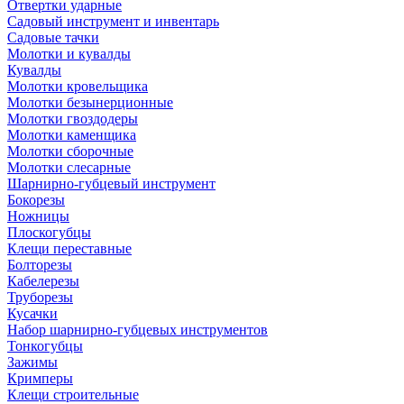
Отвертки ударные
Садовый инструмент и инвентарь
Садовые тачки
Молотки и кувалды
Кувалды
Молотки кровельщика
Молотки безынерционные
Молотки гвоздодеры
Молотки каменщика
Молотки сборочные
Молотки слесарные
Шарнирно-губцевый инструмент
Бокорезы
Ножницы
Плоскогубцы
Клещи переставные
Болторезы
Кабелерезы
Труборезы
Кусачки
Набор шарнирно-губцевых инструментов
Тонкогубцы
Зажимы
Кримперы
Клещи строительные