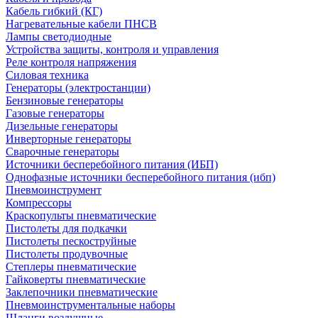
Кабель гибкий (КГ)
Нагревательные кабели ПНСВ
Лампы светодиодные
Устройства защиты, контроля и управления
Реле контроля напряжения
Силовая техника
Генераторы (электростанции)
Бензиновые генераторы
Газовые генераторы
Дизельные генераторы
Инверторные генераторы
Сварочные генераторы
Источники бесперебойного питания (ИБП)
Однофазные источники бесперебойного питания (ибп)
Пневмоинструмент
Компрессоры
Краскопульты пневматические
Пистолеты для подкачки
Пистолеты пескоструйные
Пистолеты продувочные
Степлеры пневматические
Гайковерты пневматические
Заклепочники пневматические
Пневмоинструментальные наборы
Шланги воздушные