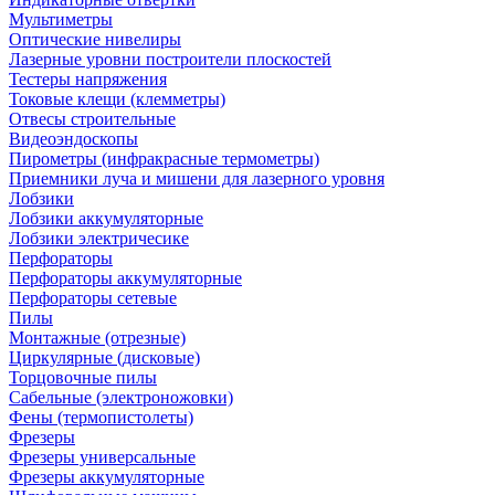
Мультиметры
Оптические нивелиры
Лазерные уровни построители плоскостей
Тестеры напряжения
Токовые клещи (клемметры)
Отвесы строительные
Видеоэндоскопы
Пирометры (инфракрасные термометры)
Приемники луча и мишени для лазерного уровня
Лобзики
Лобзики аккумуляторные
Лобзики электричесике
Перфораторы
Перфораторы аккумуляторные
Перфораторы сетевые
Пилы
Монтажные (отрезные)
Циркулярные (дисковые)
Торцовочные пилы
Сабельные (электроножовки)
Фены (термопистолеты)
Фрезеры
Фрезеры универсальные
Фрезеры аккумуляторные