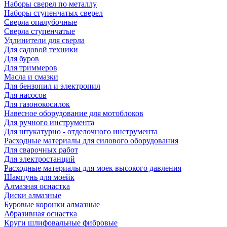
Наборы сверел по металлу
Наборы ступенчатых сверел
Сверла опалубочные
Сверла ступенчатые
Удлинители для сверла
Для садовой техники
Для буров
Для триммеров
Масла и смазки
Для бензопил и электропил
Для насосов
Для газонокосилок
Навесное оборудование для мотоблоков
Для ручного инструмента
Для штукатурно - отделочного инструмента
Расходные материалы для силового оборудования
Для сварочных работ
Для электростанций
Расходные материалы для моек высокого давления
Шампунь для моейк
Алмазная оснастка
Диски алмазные
Буровые коронки алмазные
Абразивная оснастка
Круги шлифовальные фибровые