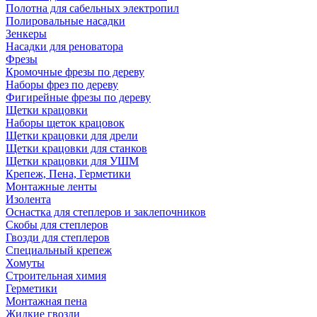
Полотна для сабельных электропил
Полировальные насадки
Зенкеры
Насадки для реноватора
Фрезы
Кромочные фрезы по дереву
Наборы фрез по дереву
Фигирейные фрезы по дереву
Щетки крацовки
Наборы щеток крацовок
Щетки крацовки для дрели
Щетки крацовки для станков
Щетки крацовки для УШМ
Крепеж, Пена, Герметики
Монтажные ленты
Изолента
Оснастка для степлеров и заклепочников
Скобы для степлеров
Гвозди для степлеров
Специальный крепеж
Хомуты
Строительная химия
Герметики
Монтажная пена
Жидкие гвозди