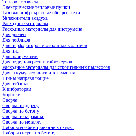
Тепловые завесы
Электрические тепловые пушки
Газовые инфракрасные обогреватели
Увлажнители воздуха
Расходные материалы
Расходные материалы для инструмена
Для дрелей
Для лобзиков
Для перфораторов и отбойных молотков
Для пил
Для шлифмашин
Для шуруповертов и гайковертов
Расходные материалы для строительных пылесосов
Для аккумуляторного инструмента
Шины направляющие
Для рубанков
К вибраторам
Коронки
Сверла
Сверла по дереву
Сверла по бетону
Сверла по керамике
Сверла по металлу
Наборы комбинированных сверел
Наборы сверел по бетону