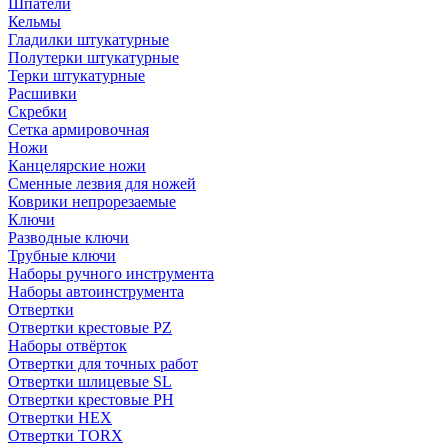
Шпатели
Кельмы
Гладилки штукатурные
Полутерки штукатурные
Терки штукатурные
Расшивки
Скребки
Сетка армировочная
Ножи
Канцелярские ножи
Сменные лезвия для ножей
Коврики непрорезаемые
Ключи
Разводные ключи
Трубные ключи
Наборы ручного инструмента
Наборы автоинструмента
Отвертки
Отвертки крестовые PZ
Наборы отвёрток
Отвертки для точных работ
Отвертки шлицевые SL
Отвертки крестовые PH
Отвертки HEX
Отвертки TORX