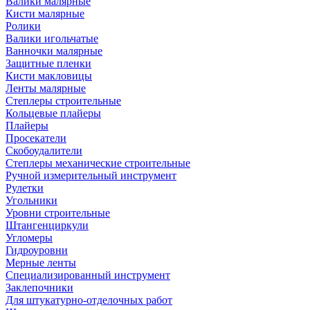
Валики малярные
Кисти малярные
Ролики
Валики игольчатые
Ванночки малярные
Защитные пленки
Кисти макловицы
Ленты малярные
Степлеры строительные
Кольцевые плайеры
Плайеры
Просекатели
Скобоудалители
Степлеры механические строительные
Ручной измерительный инструмент
Рулетки
Угольники
Уровни строительные
Штангенциркули
Угломеры
Гидроуровни
Мерные ленты
Специализированный инструмент
Заклепочники
Для штукатурно-отделочных работ