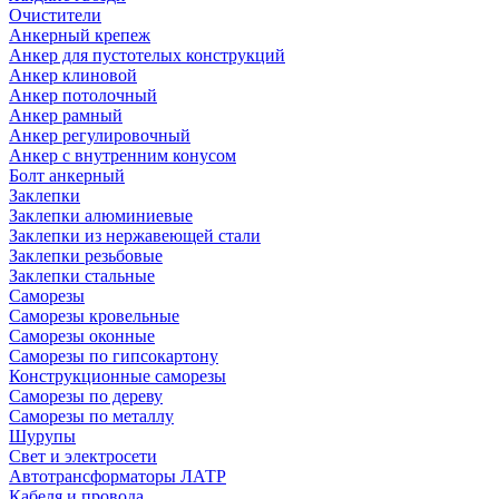
Очистители
Анкерный крепеж
Анкер для пустотелых конструкций
Анкер клиновой
Анкер потолочный
Анкер рамный
Анкер регулировочный
Анкер с внутренним конусом
Болт анкерный
Заклепки
Заклепки алюминиевые
Заклепки из нержавеющей стали
Заклепки резьбовые
Заклепки стальные
Саморезы
Саморезы кровельные
Саморезы оконные
Саморезы по гипсокартону
Конструкционные саморезы
Саморезы по дереву
Саморезы по металлу
Шурупы
Свет и электросети
Автотрансформаторы ЛАТР
Кабеля и провода