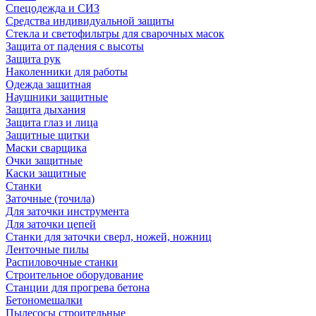
Спецодежда и СИЗ
Средства индивидуальной защиты
Стекла и светофильтры для сварочных масок
Защита от падения с высоты
Защита рук
Наколенники для работы
Одежда защитная
Наушники защитные
Защита дыхания
Защита глаз и лица
Защитные щитки
Маски сварщика
Очки защитные
Каски защитные
Станки
Заточные (точила)
Для заточки инструмента
Для заточки цепей
Станки для заточки сверл, ножей, ножниц
Ленточные пилы
Распиловочные станки
Строительное оборудование
Станции для прогрева бетона
Бетономешалки
Пылесосы строительные