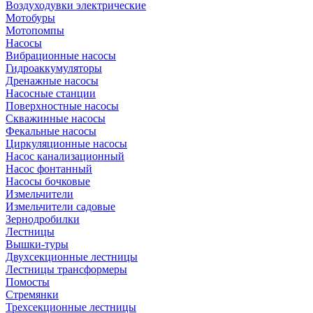
Воздуходувки электрические
Мотобуры
Мотопомпы
Насосы
Вибрационные насосы
Гидроаккумуляторы
Дренажные насосы
Насосные станции
Поверхностные насосы
Скважинные насосы
Фекальные насосы
Циркуляционные насосы
Насос канализационный
Насос фонтанный
Насосы бочковые
Измельчители
Измельчители садовые
Зернодробилки
Лестницы
Вышки-туры
Двухсекционные лестницы
Лестницы трансформеры
Помосты
Стремянки
Трехсекционные лестницы