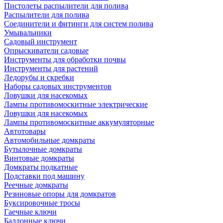
Пистолеты распылители для полива
Распылители для полива
Соединители и фитинги для систем полива
Умывальники
Садовый инструмент
Опрыскиватели садовые
Инструменты для обработки почвы
Инструменты для растений
Ледорубы и скребки
Наборы садовых инструментов
Ловушки для насекомых
Лампы противомоскитные электрические
Ловушки для насекомых
Лампы противомоскитные аккумуляторные
Автотовары
Автомобильные домкраты
Бутылочные домкраты
Винтовые домкраты
Домкраты подкатные
Подставки под машину
Реечные домкраты
Резиновые опоры для домкратов
Буксировочные тросы
Гаечные ключи
Баллонные ключи