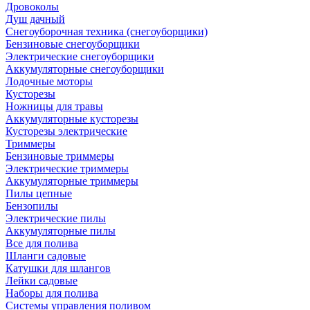
Дровоколы
Душ дачный
Снегоуборочная техника (снегоуборщики)
Бензиновые снегоуборщики
Электрические снегоуборщики
Аккумуляторные снегоуборщики
Лодочные моторы
Кусторезы
Ножницы для травы
Аккумуляторные кусторезы
Кусторезы электрические
Триммеры
Бензиновые триммеры
Электрические триммеры
Аккумуляторные триммеры
Пилы цепные
Бензопилы
Электрические пилы
Аккумуляторные пилы
Все для полива
Шланги садовые
Катушки для шлангов
Лейки садовые
Наборы для полива
Системы управления поливом