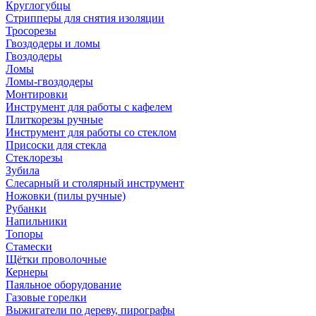
Круглогубцы
Стрипперы для снятия изоляции
Тросорезы
Гвоздодеры и ломы
Гвоздодеры
Ломы
Ломы-гвоздодеры
Монтировки
Инструмент для работы с кафелем
Плиткорезы ручные
Инструмент для работы со стеклом
Присоски для стекла
Стеклорезы
Зубила
Слесарный и столярный инструмент
Ножовки (пилы ручные)
Рубанки
Напильники
Топоры
Стамески
Щётки проволочные
Кернеры
Паяльное оборудование
Газовые горелки
Выжигатели по дереву, пирографы