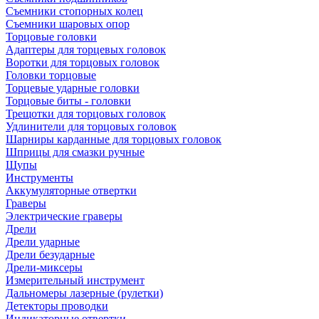
Съемники стопорных колец
Съемники шаровых опор
Торцовые головки
Адаптеры для торцевых головок
Воротки для торцовых головок
Головки торцовые
Торцевые ударные головки
Торцовые биты - головки
Трещотки для торцовых головок
Удлинители для торцовых головок
Шарниры карданные для торцовых головок
Шприцы для смазки ручные
Щупы
Инструменты
Аккумуляторные отвертки
Граверы
Электрические граверы
Дрели
Дрели ударные
Дрели безударные
Дрели-миксеры
Измерительный инструмент
Дальномеры лазерные (рулетки)
Детекторы проводки
Индикаторные отвертки