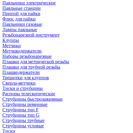
Паяльники электрические
Паяльные станции
Припой для пайки
Флюс для пайки
Паяльники газовые
Лампы паяльные
Резьбонарезной инструмент
Клуппы
Метчики
Метчикодержатели
Наборы резьбонарезные
Плашки для метрической резьбы
Плашки для трубной резьбы
Плашкодержатели
Трещотки для клуппов
Сверла-метчики
Тиски и струбцины
Распоры телескопические
Струбцины быстрозажимные
Струбцины ременные
Струбцины тип F
Струбцины тип G
Струбцины трубные
Струбцины угловые
Тиски