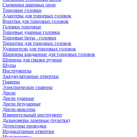
Съемники шаровых опор
Торцовые головки
Адаптеры для торцевых головок
Воротки для торцовых головок
Головки торцовые
Торцевые ударные головки
Торцовые биты - головки
Трещотки для торцовых головок
Удлинители для торцовых головок
Шарниры карданные для торцовых головок
Шприцы для смазки ручные
Щупы
Инструменты
Аккумуляторные отвертки
Граверы
Электрические граверы
Дрели
Дрели ударные
Дрели безударные
Дрели-миксеры
Измерительный инструмент
Дальномеры лазерные (рулетки)
Детекторы проводки
Индикаторные отвертки
Мультиметры