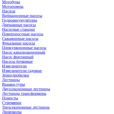
Мотобуры
Мотопомпы
Насосы
Вибрационные насосы
Гидроаккумуляторы
Дренажные насосы
Насосные станции
Поверхностные насосы
Скважинные насосы
Фекальные насосы
Циркуляционные насосы
Насос канализационный
Насос фонтанный
Насосы бочковые
Измельчители
Измельчители садовые
Зернодробилки
Лестницы
Вышки-туры
Двухсекционные лестницы
Лестницы трансформеры
Помосты
Стремянки
Трехсекционные лестницы
Дровоколы