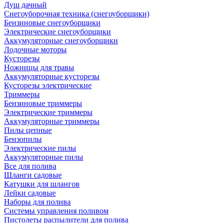
Душ дачный
Снегоуборочная техника (снегоуборщики)
Бензиновые снегоуборщики
Электрические снегоуборщики
Аккумуляторные снегоуборщики
Лодочные моторы
Кусторезы
Ножницы для травы
Аккумуляторные кусторезы
Кусторезы электрические
Триммеры
Бензиновые триммеры
Электрические триммеры
Аккумуляторные триммеры
Пилы цепные
Бензопилы
Электрические пилы
Аккумуляторные пилы
Все для полива
Шланги садовые
Катушки для шлангов
Лейки садовые
Наборы для полива
Системы управления поливом
Пистолеты распылители для полива