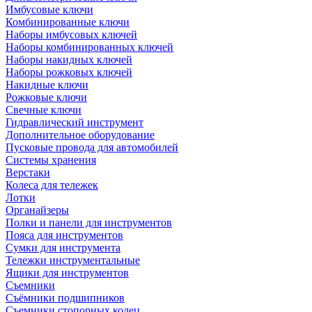
Имбусовые ключи
Комбинированные ключи
Наборы имбусовых ключей
Наборы комбинированных ключей
Наборы накидных ключей
Наборы рожковых ключей
Накидные ключи
Рожковые ключи
Свечные ключи
Гидравлический инструмент
Дополнительное оборудование
Пусковые провода для автомобилей
Системы хранения
Верстаки
Колеса для тележек
Лотки
Органайзеры
Полки и панели для инструментов
Пояса для инструментов
Сумки для инструмента
Тележки инструментальные
Ящики для инструментов
Съемники
Съёмники подшипников
Съемники стопорных колец