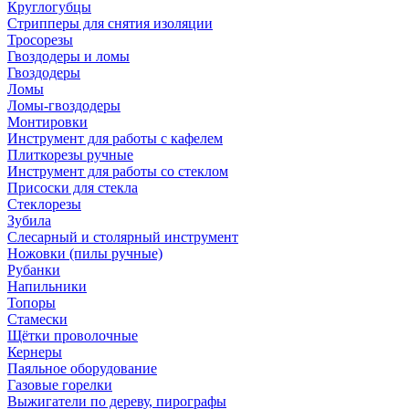
Круглогубцы
Стрипперы для снятия изоляции
Тросорезы
Гвоздодеры и ломы
Гвоздодеры
Ломы
Ломы-гвоздодеры
Монтировки
Инструмент для работы с кафелем
Плиткорезы ручные
Инструмент для работы со стеклом
Присоски для стекла
Стеклорезы
Зубила
Слесарный и столярный инструмент
Ножовки (пилы ручные)
Рубанки
Напильники
Топоры
Стамески
Щётки проволочные
Кернеры
Паяльное оборудование
Газовые горелки
Выжигатели по дереву, пирографы