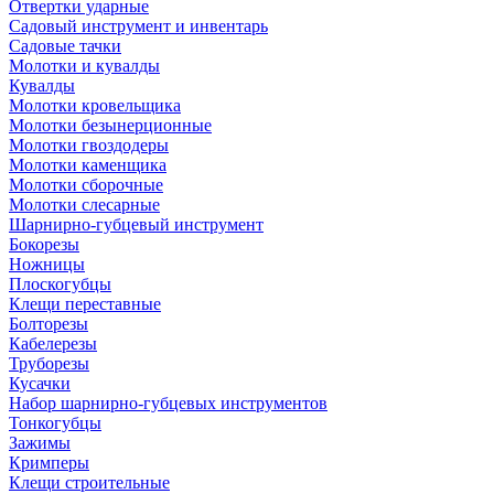
Отвертки ударные
Садовый инструмент и инвентарь
Садовые тачки
Молотки и кувалды
Кувалды
Молотки кровельщика
Молотки безынерционные
Молотки гвоздодеры
Молотки каменщика
Молотки сборочные
Молотки слесарные
Шарнирно-губцевый инструмент
Бокорезы
Ножницы
Плоскогубцы
Клещи переставные
Болторезы
Кабелерезы
Труборезы
Кусачки
Набор шарнирно-губцевых инструментов
Тонкогубцы
Зажимы
Кримперы
Клещи строительные