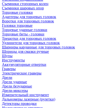
Съемники стопорных колец
Съемники шаровых опор
Торцовые головки
Адаптеры для торцевых головок
Воротки для торцовых головок
Головки торцовые
Торцевые ударные головки
Торцовые биты - головки
Трещотки для торцовых головок
Удлинители для торцовых головок
Шарниры карданные для торцовых головок
Шприцы для смазки ручные
Щупы
Инструменты
Аккумуляторные отвертки
Граверы
Электрические граверы
Дрели
Дрели ударные
Дрели безударные
Дрели-миксеры
Измерительный инструмент
Дальномеры лазерные (рулетки)
Детекторы проводки
Индикаторные отвертки