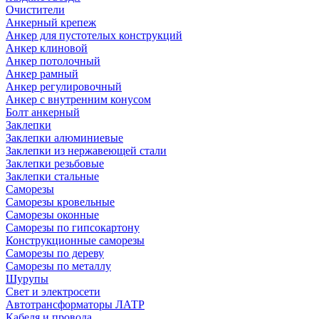
Очистители
Анкерный крепеж
Анкер для пустотелых конструкций
Анкер клиновой
Анкер потолочный
Анкер рамный
Анкер регулировочный
Анкер с внутренним конусом
Болт анкерный
Заклепки
Заклепки алюминиевые
Заклепки из нержавеющей стали
Заклепки резьбовые
Заклепки стальные
Саморезы
Саморезы кровельные
Саморезы оконные
Саморезы по гипсокартону
Конструкционные саморезы
Саморезы по дереву
Саморезы по металлу
Шурупы
Свет и электросети
Автотрансформаторы ЛАТР
Кабеля и провода