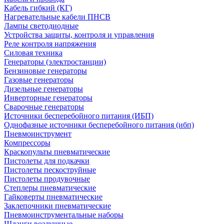
Кабель гибкий (КГ)
Нагревательные кабели ПНСВ
Лампы светодиодные
Устройства защиты, контроля и управления
Реле контроля напряжения
Силовая техника
Генераторы (электростанции)
Бензиновые генераторы
Газовые генераторы
Дизельные генераторы
Инверторные генераторы
Сварочные генераторы
Источники бесперебойного питания (ИБП)
Однофазные источники бесперебойного питания (ибп)
Пневмоинструмент
Компрессоры
Краскопульты пневматические
Пистолеты для подкачки
Пистолеты пескоструйные
Пистолеты продувочные
Степлеры пневматические
Гайковерты пневматические
Заклепочники пневматические
Пневмоинструментальные наборы
Шланги воздушные