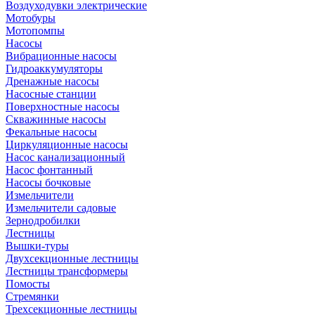
Воздуходувки электрические
Мотобуры
Мотопомпы
Насосы
Вибрационные насосы
Гидроаккумуляторы
Дренажные насосы
Насосные станции
Поверхностные насосы
Скважинные насосы
Фекальные насосы
Циркуляционные насосы
Насос канализационный
Насос фонтанный
Насосы бочковые
Измельчители
Измельчители садовые
Зернодробилки
Лестницы
Вышки-туры
Двухсекционные лестницы
Лестницы трансформеры
Помосты
Стремянки
Трехсекционные лестницы