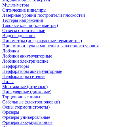
Мультиметры
Оптические нивелиры
Лазерные уровни построители плоскостей
Тестеры напряжения
Токовые клещи (клемметры)
Отвесы строительные
Видеоэндоскопы
Пирометры (инфракрасные термометры)
Приемники луча и мишени для лазерного уровня
Лобзики
Лобзики аккумуляторные
Лобзики электричесике
Перфораторы
Перфораторы аккумуляторные
Перфораторы сетевые
Пилы
Монтажные (отрезные)
Циркулярные (дисковые)
Торцовочные пилы
Сабельные (электроножовки)
Фены (термопистолеты)
Фрезеры
Фрезеры универсальные
Фрезеры аккумуляторные