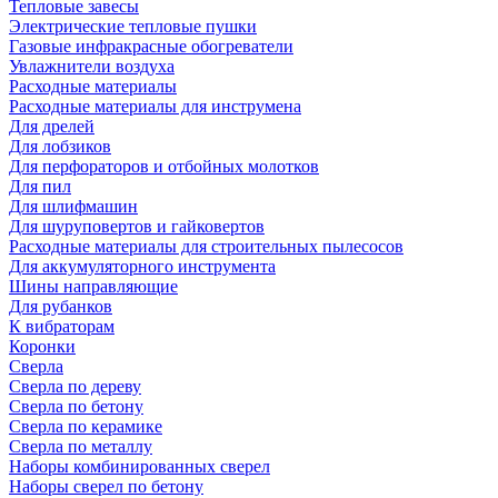
Тепловые завесы
Электрические тепловые пушки
Газовые инфракрасные обогреватели
Увлажнители воздуха
Расходные материалы
Расходные материалы для инструмена
Для дрелей
Для лобзиков
Для перфораторов и отбойных молотков
Для пил
Для шлифмашин
Для шуруповертов и гайковертов
Расходные материалы для строительных пылесосов
Для аккумуляторного инструмента
Шины направляющие
Для рубанков
К вибраторам
Коронки
Сверла
Сверла по дереву
Сверла по бетону
Сверла по керамике
Сверла по металлу
Наборы комбинированных сверел
Наборы сверел по бетону