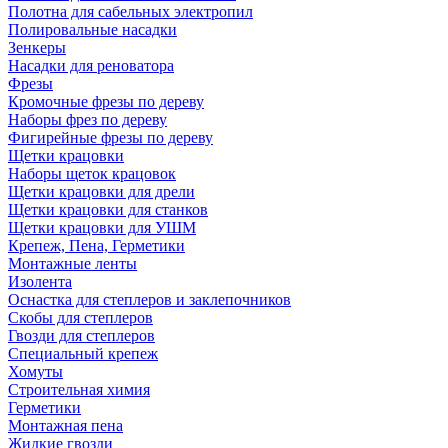
Полотна для сабельных электропил
Полировальные насадки
Зенкеры
Насадки для реноватора
Фрезы
Кромочные фрезы по дереву
Наборы фрез по дереву
Фигирейные фрезы по дереву
Щетки крацовки
Наборы щеток крацовок
Щетки крацовки для дрели
Щетки крацовки для станков
Щетки крацовки для УШМ
Крепеж, Пена, Герметики
Монтажные ленты
Изолента
Оснастка для степлеров и заклепочников
Скобы для степлеров
Гвозди для степлеров
Специальный крепеж
Хомуты
Строительная химия
Герметики
Монтажная пена
Жидкие гвозди