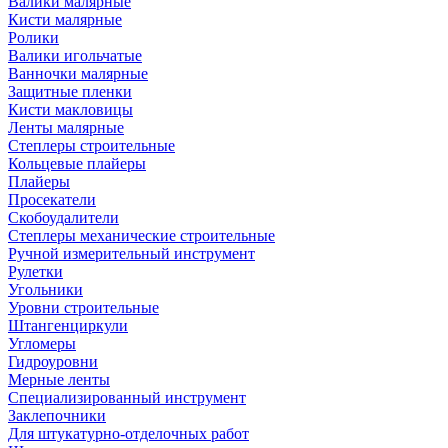
Валики малярные
Кисти малярные
Ролики
Валики игольчатые
Ванночки малярные
Защитные пленки
Кисти макловицы
Ленты малярные
Степлеры строительные
Кольцевые плайеры
Плайеры
Просекатели
Скобоудалители
Степлеры механические строительные
Ручной измерительный инструмент
Рулетки
Угольники
Уровни строительные
Штангенциркули
Угломеры
Гидроуровни
Мерные ленты
Специализированный инструмент
Заклепочники
Для штукатурно-отделочных работ