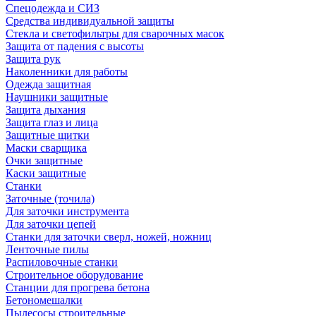
Спецодежда и СИЗ
Средства индивидуальной защиты
Стекла и светофильтры для сварочных масок
Защита от падения с высоты
Защита рук
Наколенники для работы
Одежда защитная
Наушники защитные
Защита дыхания
Защита глаз и лица
Защитные щитки
Маски сварщика
Очки защитные
Каски защитные
Станки
Заточные (точила)
Для заточки инструмента
Для заточки цепей
Станки для заточки сверл, ножей, ножниц
Ленточные пилы
Распиловочные станки
Строительное оборудование
Станции для прогрева бетона
Бетономешалки
Пылесосы строительные