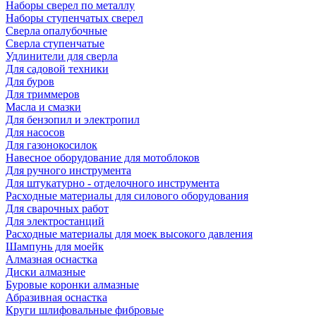
Наборы сверел по металлу
Наборы ступенчатых сверел
Сверла опалубочные
Сверла ступенчатые
Удлинители для сверла
Для садовой техники
Для буров
Для триммеров
Масла и смазки
Для бензопил и электропил
Для насосов
Для газонокосилок
Навесное оборудование для мотоблоков
Для ручного инструмента
Для штукатурно - отделочного инструмента
Расходные материалы для силового оборудования
Для сварочных работ
Для электростанций
Расходные материалы для моек высокого давления
Шампунь для моейк
Алмазная оснастка
Диски алмазные
Буровые коронки алмазные
Абразивная оснастка
Круги шлифовальные фибровые