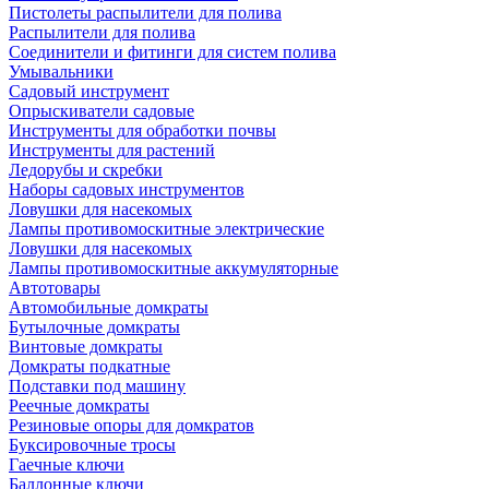
Пистолеты распылители для полива
Распылители для полива
Соединители и фитинги для систем полива
Умывальники
Садовый инструмент
Опрыскиватели садовые
Инструменты для обработки почвы
Инструменты для растений
Ледорубы и скребки
Наборы садовых инструментов
Ловушки для насекомых
Лампы противомоскитные электрические
Ловушки для насекомых
Лампы противомоскитные аккумуляторные
Автотовары
Автомобильные домкраты
Бутылочные домкраты
Винтовые домкраты
Домкраты подкатные
Подставки под машину
Реечные домкраты
Резиновые опоры для домкратов
Буксировочные тросы
Гаечные ключи
Баллонные ключи