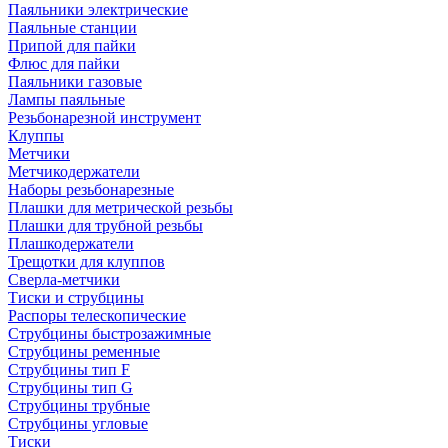
Паяльники электрические
Паяльные станции
Припой для пайки
Флюс для пайки
Паяльники газовые
Лампы паяльные
Резьбонарезной инструмент
Клуппы
Метчики
Метчикодержатели
Наборы резьбонарезные
Плашки для метрической резьбы
Плашки для трубной резьбы
Плашкодержатели
Трещотки для клуппов
Сверла-метчики
Тиски и струбцины
Распоры телескопические
Струбцины быстрозажимные
Струбцины ременные
Струбцины тип F
Струбцины тип G
Струбцины трубные
Струбцины угловые
Тиски