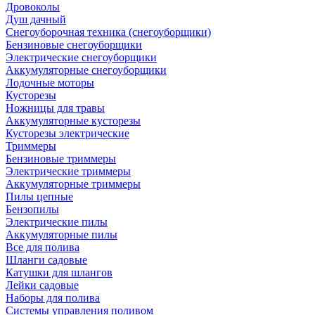
Дровоколы
Душ дачный
Снегоуборочная техника (снегоуборщики)
Бензиновые снегоуборщики
Электрические снегоуборщики
Аккумуляторные снегоуборщики
Лодочные моторы
Кусторезы
Ножницы для травы
Аккумуляторные кусторезы
Кусторезы электрические
Триммеры
Бензиновые триммеры
Электрические триммеры
Аккумуляторные триммеры
Пилы цепные
Бензопилы
Электрические пилы
Аккумуляторные пилы
Все для полива
Шланги садовые
Катушки для шлангов
Лейки садовые
Наборы для полива
Системы управления поливом