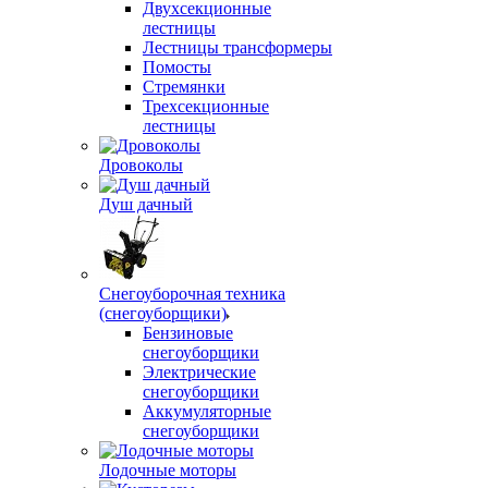
Двухсекционные
лестницы
Лестницы трансформеры
Помосты
Стремянки
Трехсекционные
лестницы
Дровоколы
Душ дачный
Снегоуборочная техника
(снегоуборщики)
Бензиновые
снегоуборщики
Электрические
снегоуборщики
Аккумуляторные
снегоуборщики
Лодочные моторы