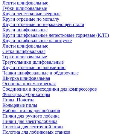
Ленты шлифовальные
Губки шлифовальные
Круги лепестковые веерные
Круги отрезные по металлу
Круги отрезные по нержавеющей стали
Круги шлифовальные
Круги шлифовальные лепестковые торцевые (КЛТ)
Круги шлифовальные на липучке
Листы шлифовальные
Сетка шлифовальная
Терки шлифовальные
Треугольники шлифовальные
Круги отрезные по алюминию
Чашки шлифовальные и обдирочные
Шкурка шлифовальная
Оснастка пневматическая
Соединения и переходники для компрессоров
Фильтры, лубрикаторы
Пилы, Полотна
Кольцевые пилы
Наборы пилок для лобзиков
Пилки для ручного лобзика
Пилки для электролобзика
Полотна для ленточной пилы
Полотна для лобзиковых станков