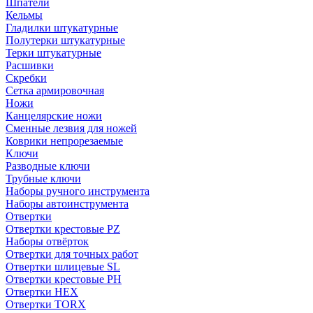
Шпатели
Кельмы
Гладилки штукатурные
Полутерки штукатурные
Терки штукатурные
Расшивки
Скребки
Сетка армировочная
Ножи
Канцелярские ножи
Сменные лезвия для ножей
Коврики непрорезаемые
Ключи
Разводные ключи
Трубные ключи
Наборы ручного инструмента
Наборы автоинструмента
Отвертки
Отвертки крестовые PZ
Наборы отвёрток
Отвертки для точных работ
Отвертки шлицевые SL
Отвертки крестовые PH
Отвертки HEX
Отвертки TORX