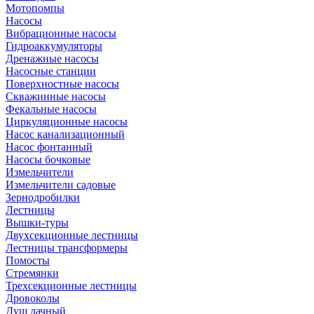
Мотопомпы
Насосы
Вибрационные насосы
Гидроаккумуляторы
Дренажные насосы
Насосные станции
Поверхностные насосы
Скважинные насосы
Фекальные насосы
Циркуляционные насосы
Насос канализационный
Насос фонтанный
Насосы бочковые
Измельчители
Измельчители садовые
Зернодробилки
Лестницы
Вышки-туры
Двухсекционные лестницы
Лестницы трансформеры
Помосты
Стремянки
Трехсекционные лестницы
Дровоколы
Душ дачный