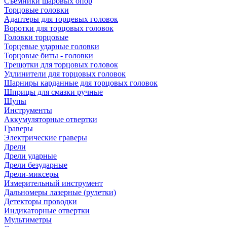
Съемники шаровых опор
Торцовые головки
Адаптеры для торцевых головок
Воротки для торцовых головок
Головки торцовые
Торцевые ударные головки
Торцовые биты - головки
Трещотки для торцовых головок
Удлинители для торцовых головок
Шарниры карданные для торцовых головок
Шприцы для смазки ручные
Щупы
Инструменты
Аккумуляторные отвертки
Граверы
Электрические граверы
Дрели
Дрели ударные
Дрели безударные
Дрели-миксеры
Измерительный инструмент
Дальномеры лазерные (рулетки)
Детекторы проводки
Индикаторные отвертки
Мультиметры