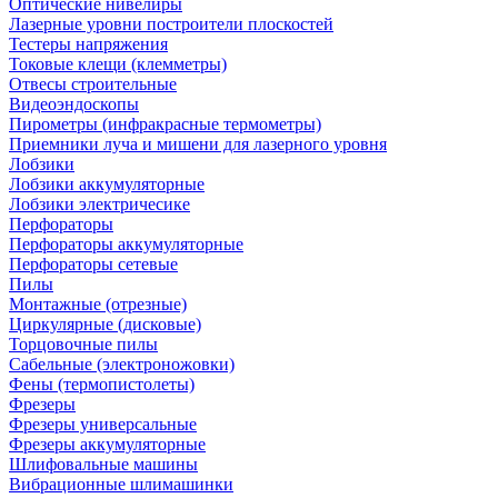
Оптические нивелиры
Лазерные уровни построители плоскостей
Тестеры напряжения
Токовые клещи (клемметры)
Отвесы строительные
Видеоэндоскопы
Пирометры (инфракрасные термометры)
Приемники луча и мишени для лазерного уровня
Лобзики
Лобзики аккумуляторные
Лобзики электричесике
Перфораторы
Перфораторы аккумуляторные
Перфораторы сетевые
Пилы
Монтажные (отрезные)
Циркулярные (дисковые)
Торцовочные пилы
Сабельные (электроножовки)
Фены (термопистолеты)
Фрезеры
Фрезеры универсальные
Фрезеры аккумуляторные
Шлифовальные машины
Вибрационные шлимашинки