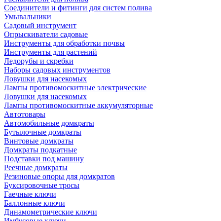
Соединители и фитинги для систем полива
Умывальники
Садовый инструмент
Опрыскиватели садовые
Инструменты для обработки почвы
Инструменты для растений
Ледорубы и скребки
Наборы садовых инструментов
Ловушки для насекомых
Лампы противомоскитные электрические
Ловушки для насекомых
Лампы противомоскитные аккумуляторные
Автотовары
Автомобильные домкраты
Бутылочные домкраты
Винтовые домкраты
Домкраты подкатные
Подставки под машину
Реечные домкраты
Резиновые опоры для домкратов
Буксировочные тросы
Гаечные ключи
Баллонные ключи
Динамометрические ключи
Имбусовые ключи