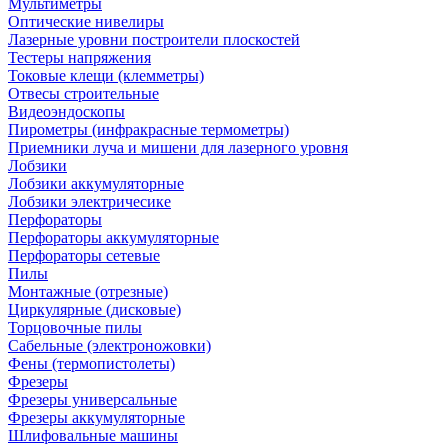
Мультиметры
Оптические нивелиры
Лазерные уровни построители плоскостей
Тестеры напряжения
Токовые клещи (клемметры)
Отвесы строительные
Видеоэндоскопы
Пирометры (инфракрасные термометры)
Приемники луча и мишени для лазерного уровня
Лобзики
Лобзики аккумуляторные
Лобзики электричесике
Перфораторы
Перфораторы аккумуляторные
Перфораторы сетевые
Пилы
Монтажные (отрезные)
Циркулярные (дисковые)
Торцовочные пилы
Сабельные (электроножовки)
Фены (термопистолеты)
Фрезеры
Фрезеры универсальные
Фрезеры аккумуляторные
Шлифовальные машины