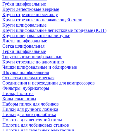
Губки шлифовальные
Круги лепестковые веерные
Круги отрезные по металлу
Круги отрезные по нержавеющей стали
Круги шлифовальные
Круги шлифовальные лепестковые торцевые (КЛТ)
Круги шлифовальные на липучке
Листы шлифовальные
Сетка шлифовальная
Терки шлифовальные
Треугольники шлифовальные
Круги отрезные по алюминию
Чашки шлифовальные и обдирочные
Шкурка шлифовальная
Оснастка пневматическая
Соединения и переходники для компрессоров
Фильтры, лубрикаторы
Пилы, Полотна
Кольцевые пилы
Наборы пилок для лобзиков
Пилки для ручного лобзика
Пилки для электролобзика
Полотна для ленточной пилы
Полотна для лобзиковых станков
Полотна для сабельных электропил