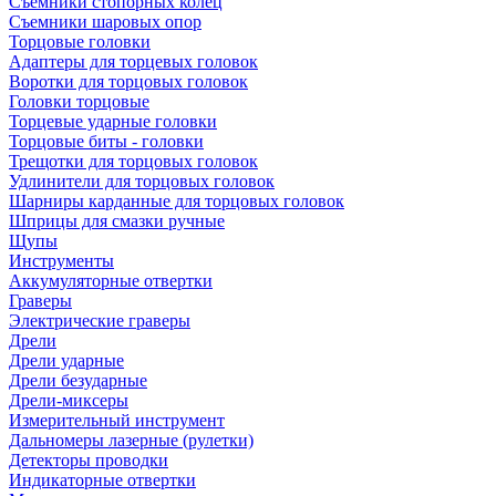
Съемники стопорных колец
Съемники шаровых опор
Торцовые головки
Адаптеры для торцевых головок
Воротки для торцовых головок
Головки торцовые
Торцевые ударные головки
Торцовые биты - головки
Трещотки для торцовых головок
Удлинители для торцовых головок
Шарниры карданные для торцовых головок
Шприцы для смазки ручные
Щупы
Инструменты
Аккумуляторные отвертки
Граверы
Электрические граверы
Дрели
Дрели ударные
Дрели безударные
Дрели-миксеры
Измерительный инструмент
Дальномеры лазерные (рулетки)
Детекторы проводки
Индикаторные отвертки