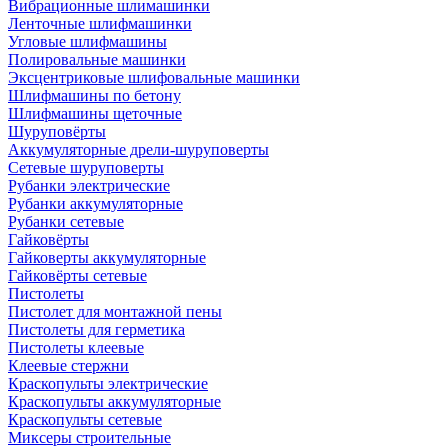
Вибрационные шлимашинки
Ленточные шлифмашинки
Угловые шлифмашины
Полировальные машинки
Эксцентриковые шлифовальные машинки
Шлифмашины по бетону
Шлифмашины щеточные
Шуруповёрты
Аккумуляторные дрели-шуруповерты
Сетевые шуруповерты
Рубанки электрические
Рубанки аккумуляторные
Рубанки сетевые
Гайковёрты
Гайковерты аккумуляторные
Гайковёрты сетевые
Пистолеты
Пистолет для монтажной пены
Пистолеты для герметика
Пистолеты клеевые
Клеевые стержни
Краскопульты электрические
Краскопульты аккумуляторные
Краскопульты сетевые
Миксеры строительные