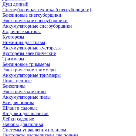
Душ дачный
Снегоуборочная техника (снегоуборщики)
Бензиновые снегоуборщики
Электрические снегоуборщики
Аккумуляторные снегоуборщики
Лодочные моторы
Кусторезы
Ножницы для травы
Аккумуляторные кусторезы
Кусторезы электрические
Триммеры
Бензиновые триммеры
Электрические триммеры
Аккумуляторные триммеры
Пилы цепные
Бензопилы
Электрические пилы
Аккумуляторные пилы
Все для полива
Шланги садовые
Катушки для шлангов
Лейки садовые
Наборы для полива
Системы управления поливом
Пистолеты распылители для полива