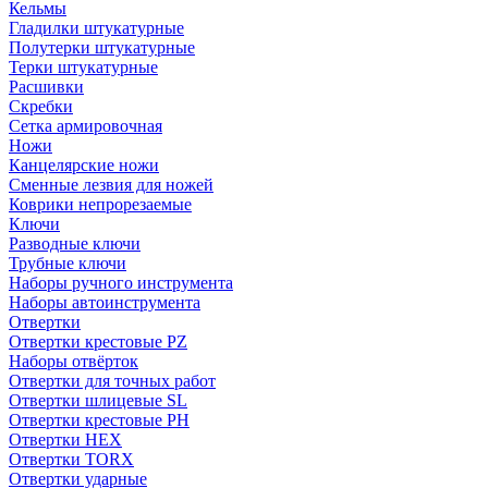
Кельмы
Гладилки штукатурные
Полутерки штукатурные
Терки штукатурные
Расшивки
Скребки
Сетка армировочная
Ножи
Канцелярские ножи
Сменные лезвия для ножей
Коврики непрорезаемые
Ключи
Разводные ключи
Трубные ключи
Наборы ручного инструмента
Наборы автоинструмента
Отвертки
Отвертки крестовые PZ
Наборы отвёрток
Отвертки для точных работ
Отвертки шлицевые SL
Отвертки крестовые PH
Отвертки HEX
Отвертки TORX
Отвертки ударные