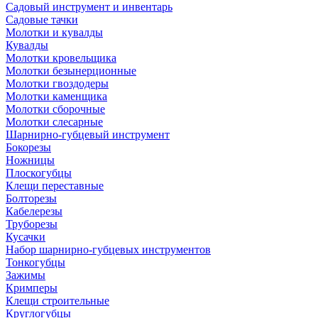
Садовый инструмент и инвентарь
Садовые тачки
Молотки и кувалды
Кувалды
Молотки кровельщика
Молотки безынерционные
Молотки гвоздодеры
Молотки каменщика
Молотки сборочные
Молотки слесарные
Шарнирно-губцевый инструмент
Бокорезы
Ножницы
Плоскогубцы
Клещи переставные
Болторезы
Кабелерезы
Труборезы
Кусачки
Набор шарнирно-губцевых инструментов
Тонкогубцы
Зажимы
Кримперы
Клещи строительные
Круглогубцы