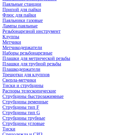
Паяльные станции
Припой для пайки
Флюс для пайки
Паяльники газовые
Лампы паяльные
Резьбонарезной инструмент
Клуппы
Метчики
Метчикодержатели
Наборы резьбонарезные
Плашки для метрической резьбы
Плашки для трубной резьбы
Плашкодержатели
Трещотки для клуппов
Сверла-метчики
Тиски и струбцины
Распоры телескопические
Струбцины быстрозажимные
Струбцины ременные
Струбцины тип F
Струбцины тип G
Струбцины трубные
Струбцины угловые
Тиски
Спецодежда и СИЗ