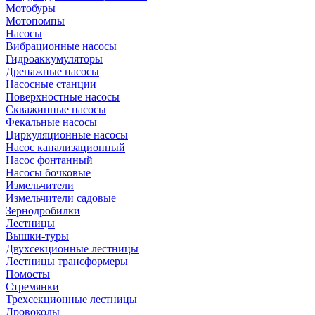
Мотобуры
Мотопомпы
Насосы
Вибрационные насосы
Гидроаккумуляторы
Дренажные насосы
Насосные станции
Поверхностные насосы
Скважинные насосы
Фекальные насосы
Циркуляционные насосы
Насос канализационный
Насос фонтанный
Насосы бочковые
Измельчители
Измельчители садовые
Зернодробилки
Лестницы
Вышки-туры
Двухсекционные лестницы
Лестницы трансформеры
Помосты
Стремянки
Трехсекционные лестницы
Дровоколы