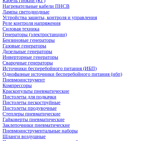
Кабель гибкий (КГ)
Нагревательные кабели ПНСВ
Лампы светодиодные
Устройства защиты, контроля и управления
Реле контроля напряжения
Силовая техника
Генераторы (электростанции)
Бензиновые генераторы
Газовые генераторы
Дизельные генераторы
Инверторные генераторы
Сварочные генераторы
Источники бесперебойного питания (ИБП)
Однофазные источники бесперебойного питания (ибп)
Пневмоинструмент
Компрессоры
Краскопульты пневматические
Пистолеты для подкачки
Пистолеты пескоструйные
Пистолеты продувочные
Степлеры пневматические
Гайковерты пневматические
Заклепочники пневматические
Пневмоинструментальные наборы
Шланги воздушные