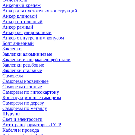
Анкерный крепеж
Анкер для пустотелых конструкций
Анкер клиновой
Анкер потолочный
Анкер рамный
Анкер регулировочный
Анкер с внутренним конусом
Болт анкерный
Заклепки
Заклепки алюминиевые
Заклепки из нержавеющей стали
Заклепки резьбовые
Заклепки стальные
Саморезы
Саморезы кровельные
Саморезы оконные
Саморезы по гипсокартону
Конструкционные саморезы
Саморезы по дереву
Саморезы по металлу
Шурупы
Свет и электросети
Автотрансформаторы ЛАТР
Кабеля и провода