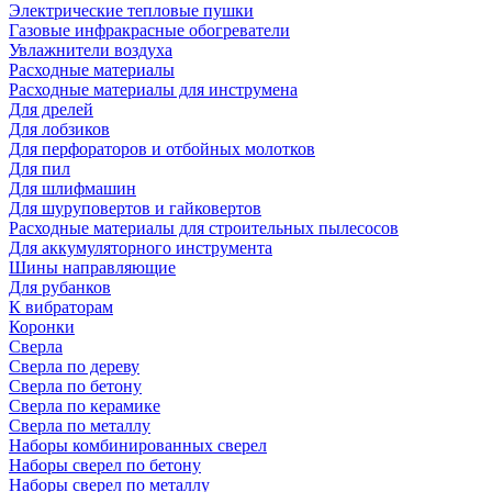
Электрические тепловые пушки
Газовые инфракрасные обогреватели
Увлажнители воздуха
Расходные материалы
Расходные материалы для инструмена
Для дрелей
Для лобзиков
Для перфораторов и отбойных молотков
Для пил
Для шлифмашин
Для шуруповертов и гайковертов
Расходные материалы для строительных пылесосов
Для аккумуляторного инструмента
Шины направляющие
Для рубанков
К вибраторам
Коронки
Сверла
Сверла по дереву
Сверла по бетону
Сверла по керамике
Сверла по металлу
Наборы комбинированных сверел
Наборы сверел по бетону
Наборы сверел по металлу