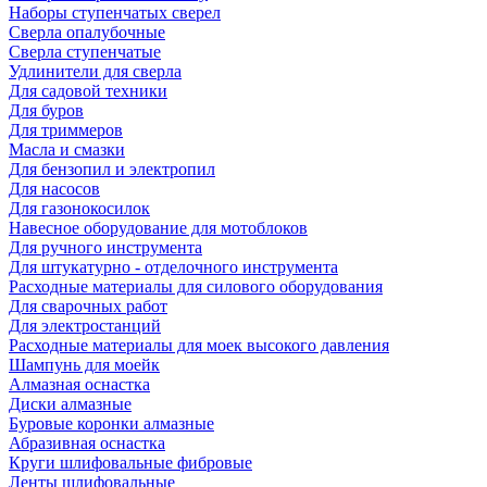
Наборы ступенчатых сверел
Сверла опалубочные
Сверла ступенчатые
Удлинители для сверла
Для садовой техники
Для буров
Для триммеров
Масла и смазки
Для бензопил и электропил
Для насосов
Для газонокосилок
Навесное оборудование для мотоблоков
Для ручного инструмента
Для штукатурно - отделочного инструмента
Расходные материалы для силового оборудования
Для сварочных работ
Для электростанций
Расходные материалы для моек высокого давления
Шампунь для моейк
Алмазная оснастка
Диски алмазные
Буровые коронки алмазные
Абразивная оснастка
Круги шлифовальные фибровые
Ленты шлифовальные