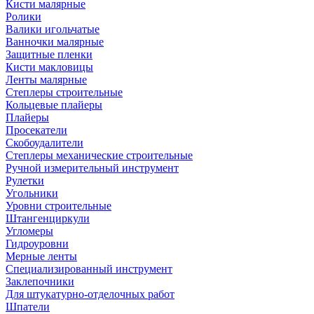
Кисти малярные
Ролики
Валики игольчатые
Ванночки малярные
Защитные пленки
Кисти макловицы
Ленты малярные
Степлеры строительные
Кольцевые плайеры
Плайеры
Просекатели
Скобоудалители
Степлеры механические строительные
Ручной измерительный инструмент
Рулетки
Угольники
Уровни строительные
Штангенциркули
Угломеры
Гидроуровни
Мерные ленты
Специализированный инструмент
Заклепочники
Для штукатурно-отделочных работ
Шпатели