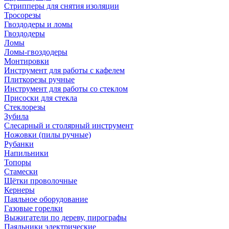
Стрипперы для снятия изоляции
Тросорезы
Гвоздодеры и ломы
Гвоздодеры
Ломы
Ломы-гвоздодеры
Монтировки
Инструмент для работы с кафелем
Плиткорезы ручные
Инструмент для работы со стеклом
Присоски для стекла
Стеклорезы
Зубила
Слесарный и столярный инструмент
Ножовки (пилы ручные)
Рубанки
Напильники
Топоры
Стамески
Щётки проволочные
Кернеры
Паяльное оборудование
Газовые горелки
Выжигатели по дереву, пирографы
Паяльники электрические