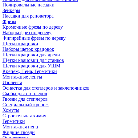
Полировальные насадки
Зенкеры
Насадки для реноватора
Фрезы
Кромочные фрезы по дереву
Наборы фрез по дереву
Фигирейные фрезы по дереву
Щетки крацовки
Наборы щеток крацовок
Щетки крацовки для дрели
Щетки крацовки для станков
Щетки крацовки для УШМ
Крепеж, Пена, Герметики
Монтажные ленты
Изолента
Оснастка для степлеров и заклепочников
Скобы для степлеров
Гвозди для степлеров
Специальный крепеж
Хомуты
Строительная химия
Герметики
Монтажная пена
Жидкие гвозди
Очистители