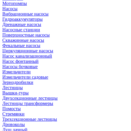
Мотопомпы
Насосы
Вибрационные насосы
Гидроаккумуляторы
Дренажные насосы
Насосные станции
Поверхностные насосы
Скважинные насосы
Фекальные насосы
Циркуляционные насосы
Насос канализационный
Насос фонтанный
Насосы бочковые
Измельчители
Измельчители садовые
Зернодробилки
Лестницы
Вышки-туры
Двухсекционные лестницы
Лестницы трансформеры
Помосты
Стремянки
Трехсекционные лестницы
Дровоколы
Душ дачный