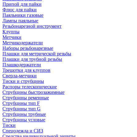
Припой для пайки
Флюс для пайки
Паяльники газовые
Лампы паяльные
Резьбонарезной инструмент
Клуппы
Метчики
Метчикодержатели
Наборы резьбонарезные
Плашки для метрической резьбы
Плашки для трубной резьбы
Плашкодержатели
Трещотки для клуппов
Сверла-метчики
Тиски и струбцины
Распоры телескопические
Струбцины быстрозажимные
Струбцины ременные
Струбцины тип F
Струбцины тип G
Струбцины трубные
Струбцины угловые
Тиски
Спецодежда и СИЗ
Средства индивидуальной защиты