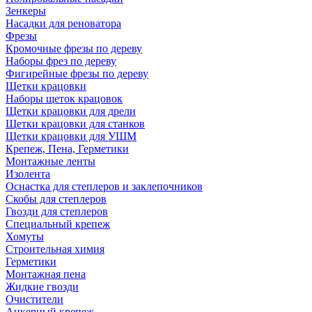
Зенкеры
Насадки для реноватора
Фрезы
Кромочные фрезы по дереву
Наборы фрез по дереву
Фигирейные фрезы по дереву
Щетки крацовки
Наборы щеток крацовок
Щетки крацовки для дрели
Щетки крацовки для станков
Щетки крацовки для УШМ
Крепеж, Пена, Герметики
Монтажные ленты
Изолента
Оснастка для степлеров и заклепочников
Скобы для степлеров
Гвозди для степлеров
Специальный крепеж
Хомуты
Строительная химия
Герметики
Монтажная пена
Жидкие гвозди
Очистители
Анкерный крепеж