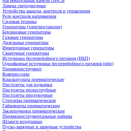
Нагревательные кабели ПНСВ
Лампы светодиодные
Устройства защиты, контроля и управления
Реле контроля напряжения
Силовая техника
Генераторы (электростанции)
Бензиновые генераторы
Газовые генераторы
Дизельные генераторы
Инверторные генераторы
Сварочные генераторы
Источники бесперебойного питания (ИБП)
Однофазные источники бесперебойного питания (ибп)
Пневмоинструмент
Компрессоры
Краскопульты пневматические
Пистолеты для подкачки
Пистолеты пескоструйные
Пистолеты продувочные
Степлеры пневматические
Гайковерты пневматические
Заклепочники пневматические
Пневмоинструментальные наборы
Шланги воздушные
Пуско-зарядные и зарядные устройства