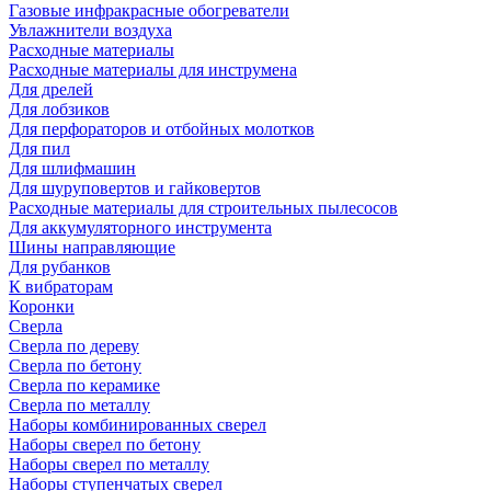
Газовые инфракрасные обогреватели
Увлажнители воздуха
Расходные материалы
Расходные материалы для инструмена
Для дрелей
Для лобзиков
Для перфораторов и отбойных молотков
Для пил
Для шлифмашин
Для шуруповертов и гайковертов
Расходные материалы для строительных пылесосов
Для аккумуляторного инструмента
Шины направляющие
Для рубанков
К вибраторам
Коронки
Сверла
Сверла по дереву
Сверла по бетону
Сверла по керамике
Сверла по металлу
Наборы комбинированных сверел
Наборы сверел по бетону
Наборы сверел по металлу
Наборы ступенчатых сверел