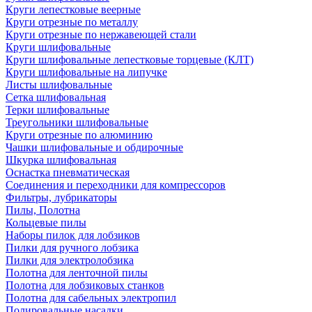
Круги лепестковые веерные
Круги отрезные по металлу
Круги отрезные по нержавеющей стали
Круги шлифовальные
Круги шлифовальные лепестковые торцевые (КЛТ)
Круги шлифовальные на липучке
Листы шлифовальные
Сетка шлифовальная
Терки шлифовальные
Треугольники шлифовальные
Круги отрезные по алюминию
Чашки шлифовальные и обдирочные
Шкурка шлифовальная
Оснастка пневматическая
Соединения и переходники для компрессоров
Фильтры, лубрикаторы
Пилы, Полотна
Кольцевые пилы
Наборы пилок для лобзиков
Пилки для ручного лобзика
Пилки для электролобзика
Полотна для ленточной пилы
Полотна для лобзиковых станков
Полотна для сабельных электропил
Полировальные насадки