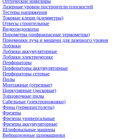
Оптические нивелиры
Лазерные уровни построители плоскостей
Тестеры напряжения
Токовые клещи (клемметры)
Отвесы строительные
Видеоэндоскопы
Пирометры (инфракрасные термометры)
Приемники луча и мишени для лазерного уровня
Лобзики
Лобзики аккумуляторные
Лобзики электричесике
Перфораторы
Перфораторы аккумуляторные
Перфораторы сетевые
Пилы
Монтажные (отрезные)
Циркулярные (дисковые)
Торцовочные пилы
Сабельные (электроножовки)
Фены (термопистолеты)
Фрезеры
Фрезеры универсальные
Фрезеры аккумуляторные
Шлифовальные машины
Вибрационные шлимашинки