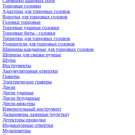
Съемники шаровых опор
Торцовые головки
Адаптеры для торцевых головок
Воротки для торцовых головок
Головки торцовые
Торцевые ударные головки
Торцовые биты - головки
Трещотки для торцовых головок
Удлинители для торцовых головок
Шарниры карданные для торцовых головок
Шприцы для смазки ручные
Щупы
Инструменты
Аккумуляторные отвертки
Граверы
Электрические граверы
Дрели
Дрели ударные
Дрели безударные
Дрели-миксеры
Измерительный инструмент
Дальномеры лазерные (рулетки)
Детекторы проводки
Индикаторные отвертки
Мультиметры