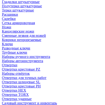
Гладилки штукатурные
Полутерки штукатурные
Терки штукатурные
Расшивки
Скребки
Сетка армировочная
Ножи
Канцелярские ножи
Сменные лезвия для ножей
Коврики непрорезаемые
Ключи
Разводные ключи
Трубные ключи
Наборы ручного инструмента
Наборы автоинструмента
Отвертки
Отвертки крестовые PZ
Наборы отвёрток
Отвертки для точных работ
Отвертки шлицевые SL
Отвертки крестовые PH
Отвертки HEX
Отвертки TORX
Отвертки ударные
Садовый инструмент и инвентарь