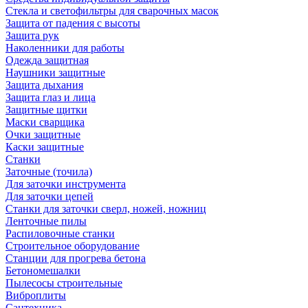
Стекла и светофильтры для сварочных масок
Защита от падения с высоты
Защита рук
Наколенники для работы
Одежда защитная
Наушники защитные
Защита дыхания
Защита глаз и лица
Защитные щитки
Маски сварщика
Очки защитные
Каски защитные
Станки
Заточные (точила)
Для заточки инструмента
Для заточки цепей
Станки для заточки сверл, ножей, ножниц
Ленточные пилы
Распиловочные станки
Строительное оборудование
Станции для прогрева бетона
Бетономешалки
Пылесосы строительные
Виброплиты
Сантехника