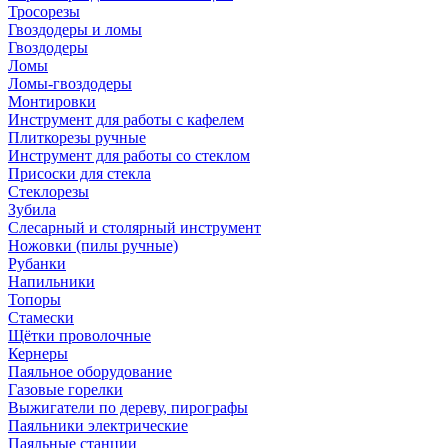
Тросорезы
Гвоздодеры и ломы
Гвоздодеры
Ломы
Ломы-гвоздодеры
Монтировки
Инструмент для работы с кафелем
Плиткорезы ручные
Инструмент для работы со стеклом
Присоски для стекла
Стеклорезы
Зубила
Слесарный и столярный инструмент
Ножовки (пилы ручные)
Рубанки
Напильники
Топоры
Стамески
Щётки проволочные
Кернеры
Паяльное оборудование
Газовые горелки
Выжигатели по дереву, пирографы
Паяльники электрические
Паяльные станции