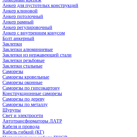
Анкер для пустотелых конструкций
Анкер клиновой
Анкер потолочный
Анкер рамный
Анкер регулировочный
Анкер с внутренним конусом
Болт анкерный
Заклепки
Заклепки алюминиевые
Заклепки из нержавеющей стали
Заклепки резьбовые
Заклепки стальные
Саморезы
Саморезы кровельные
Саморезы оконные
Саморезы по гипсокартону
Конструкционные саморезы
Саморезы по дереву
Саморезы по металлу
Шурупы
Свет и электросети
Автотрансформаторы ЛАТР
Кабеля и провода
Кабель гибкий (КГ)