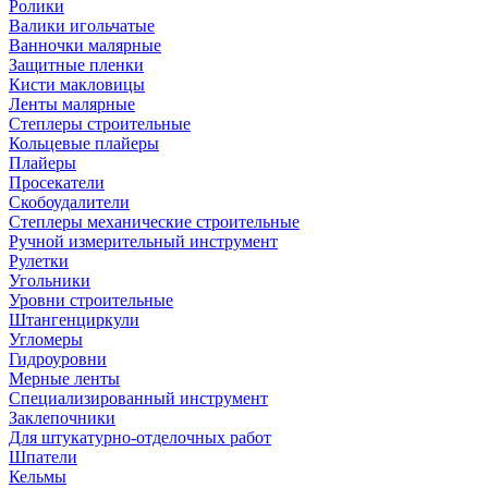
Ролики
Валики игольчатые
Ванночки малярные
Защитные пленки
Кисти макловицы
Ленты малярные
Степлеры строительные
Кольцевые плайеры
Плайеры
Просекатели
Скобоудалители
Степлеры механические строительные
Ручной измерительный инструмент
Рулетки
Угольники
Уровни строительные
Штангенциркули
Угломеры
Гидроуровни
Мерные ленты
Специализированный инструмент
Заклепочники
Для штукатурно-отделочных работ
Шпатели
Кельмы