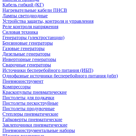
Кабель гибкий (КГ)
Нагревательные кабели ПНСВ
Лампы светодиодные
Устройства защиты, контроля и управления
Реле контроля напряжения
Силовая техника
Генераторы (электростанции)
Бензиновые генераторы
Газовые генераторы
Дизельные генераторы
Инверторные генераторы
Сварочные генераторы
Источники бесперебойного питания (ИБП)
Однофазные источники бесперебойного питания (ибп)
Пневмоинструмент
Компрессоры
Краскопульты пневматические
Пистолеты для подкачки
Пистолеты пескоструйные
Пистолеты продувочные
Степлеры пневматические
Гайковерты пневматические
Заклепочники пневматические
Пневмоинструментальные наборы
Шланги воздушные