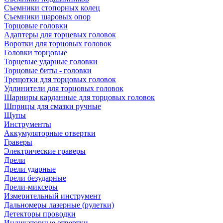
Съемники стопорных колец
Съемники шаровых опор
Торцовые головки
Адаптеры для торцевых головок
Воротки для торцовых головок
Головки торцовые
Торцевые ударные головки
Торцовые биты - головки
Трещотки для торцовых головок
Удлинители для торцовых головок
Шарниры карданные для торцовых головок
Шприцы для смазки ручные
Щупы
Инструменты
Аккумуляторные отвертки
Граверы
Электрические граверы
Дрели
Дрели ударные
Дрели безударные
Дрели-миксеры
Измерительный инструмент
Дальномеры лазерные (рулетки)
Детекторы проводки
Индикаторные отвертки