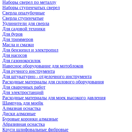
Наборы сверел по металлу
Наборы ступенчатых сверел
Сверла опалубочные
Сверла ступенчатые
Удлинители для сверла
Для садовой техники
Для буров
Для триммеров
Масла и смазки
Для бензопил и электропил
Для насосов
Для газонокосилок
Навесное оборудование для мотоблоков
Для ручного инструмента
Для штукатурно - отделочного инструмента
Расходные материалы для силового оборудования
Для сварочных работ
Для электростанций
Расходные материалы для моек высокого давления
Шампунь для моейк
Алмазная оснастка
Диски алмазные
Буровые коронки алмазные
Абразивная оснастка
Круги шлифовальные фибровые