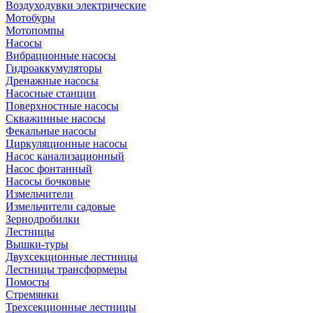
Воздуходувки электрические
Мотобуры
Мотопомпы
Насосы
Вибрационные насосы
Гидроаккумуляторы
Дренажные насосы
Насосные станции
Поверхностные насосы
Скважинные насосы
Фекальные насосы
Циркуляционные насосы
Насос канализационный
Насос фонтанный
Насосы бочковые
Измельчители
Измельчители садовые
Зернодробилки
Лестницы
Вышки-туры
Двухсекционные лестницы
Лестницы трансформеры
Помосты
Стремянки
Трехсекционные лестницы