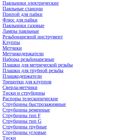
Паяльники электрические
Паяльные станции
Припой для пайки
Флюс для пайки
Паяльники газовые
Лампы паяльные
Резьбонарезной инструмент
Клуппы
Метчики
Метчикодержатели
Наборы резьбонарезные
Плашки для метрической резьбы
Плашки для трубной резьбы
Плашкодержатели
Трещотки для клуппов
Сверла-метчики
Тиски и струбцины
Распоры телескопические
Струбцины быстрозажимные
Струбцины ременные
Струбцины тип F
Струбцины тип G
Струбцины трубные
Струбцины угловые
Тиски