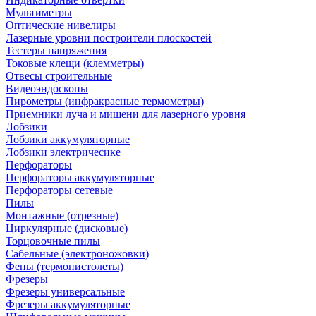
Мультиметры
Оптические нивелиры
Лазерные уровни построители плоскостей
Тестеры напряжения
Токовые клещи (клемметры)
Отвесы строительные
Видеоэндоскопы
Пирометры (инфракрасные термометры)
Приемники луча и мишени для лазерного уровня
Лобзики
Лобзики аккумуляторные
Лобзики электричесике
Перфораторы
Перфораторы аккумуляторные
Перфораторы сетевые
Пилы
Монтажные (отрезные)
Циркулярные (дисковые)
Торцовочные пилы
Сабельные (электроножовки)
Фены (термопистолеты)
Фрезеры
Фрезеры универсальные
Фрезеры аккумуляторные