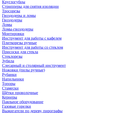
Круглогубцы
Стрипперы для снятия изоляции
Тросорезы
Гвоздодеры и ломы
Гвоздодеры
Ломы
Ломы-гвоздодеры
Монтировки
Инструмент для работы с кафелем
Плиткорезы ручные
Инструмент для работы со стеклом
Присоски для стекла
Стеклорезы
Зубила
Слесарный и столярный инструмент
Ножовки (пилы ручные)
Рубанки
Напильники
Топоры
Стамески
Щётки проволочные
Кернеры
Паяльное оборудование
Газовые горелки
Выжигатели по дереву, пирографы