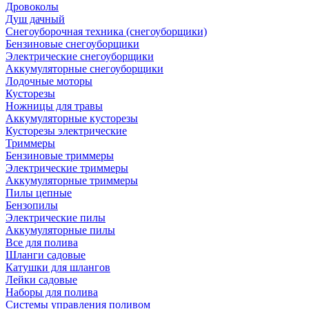
Дровоколы
Душ дачный
Снегоуборочная техника (снегоуборщики)
Бензиновые снегоуборщики
Электрические снегоуборщики
Аккумуляторные снегоуборщики
Лодочные моторы
Кусторезы
Ножницы для травы
Аккумуляторные кусторезы
Кусторезы электрические
Триммеры
Бензиновые триммеры
Электрические триммеры
Аккумуляторные триммеры
Пилы цепные
Бензопилы
Электрические пилы
Аккумуляторные пилы
Все для полива
Шланги садовые
Катушки для шлангов
Лейки садовые
Наборы для полива
Системы управления поливом