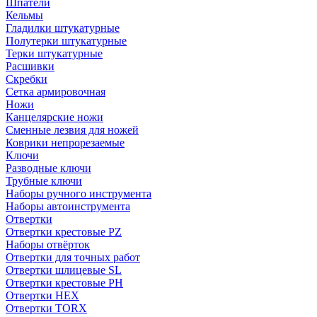
Шпатели
Кельмы
Гладилки штукатурные
Полутерки штукатурные
Терки штукатурные
Расшивки
Скребки
Сетка армировочная
Ножи
Канцелярские ножи
Сменные лезвия для ножей
Коврики непрорезаемые
Ключи
Разводные ключи
Трубные ключи
Наборы ручного инструмента
Наборы автоинструмента
Отвертки
Отвертки крестовые PZ
Наборы отвёрток
Отвертки для точных работ
Отвертки шлицевые SL
Отвертки крестовые PH
Отвертки HEX
Отвертки TORX