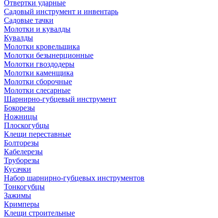
Отвертки ударные
Садовый инструмент и инвентарь
Садовые тачки
Молотки и кувалды
Кувалды
Молотки кровельщика
Молотки безынерционные
Молотки гвоздодеры
Молотки каменщика
Молотки сборочные
Молотки слесарные
Шарнирно-губцевый инструмент
Бокорезы
Ножницы
Плоскогубцы
Клещи переставные
Болторезы
Кабелерезы
Труборезы
Кусачки
Набор шарнирно-губцевых инструментов
Тонкогубцы
Зажимы
Кримперы
Клещи строительные