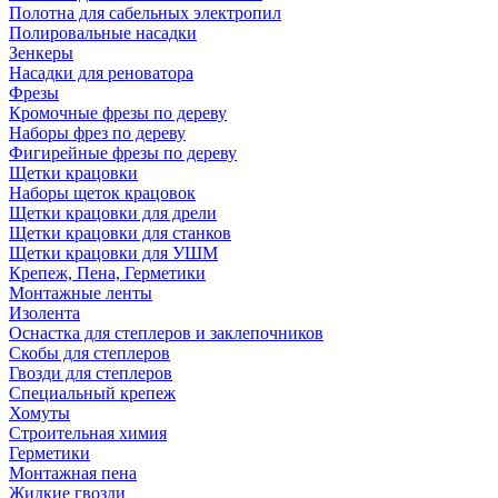
Полотна для сабельных электропил
Полировальные насадки
Зенкеры
Насадки для реноватора
Фрезы
Кромочные фрезы по дереву
Наборы фрез по дереву
Фигирейные фрезы по дереву
Щетки крацовки
Наборы щеток крацовок
Щетки крацовки для дрели
Щетки крацовки для станков
Щетки крацовки для УШМ
Крепеж, Пена, Герметики
Монтажные ленты
Изолента
Оснастка для степлеров и заклепочников
Скобы для степлеров
Гвозди для степлеров
Специальный крепеж
Хомуты
Строительная химия
Герметики
Монтажная пена
Жидкие гвозди