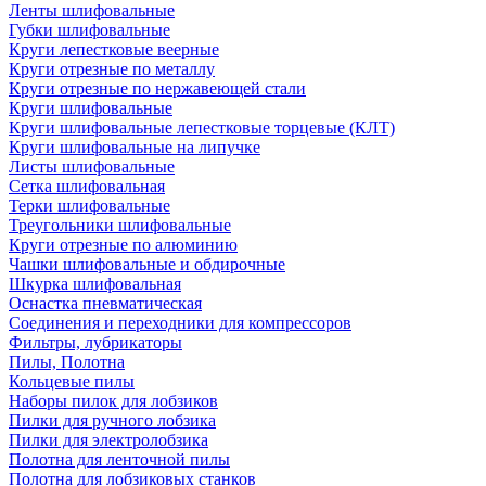
Ленты шлифовальные
Губки шлифовальные
Круги лепестковые веерные
Круги отрезные по металлу
Круги отрезные по нержавеющей стали
Круги шлифовальные
Круги шлифовальные лепестковые торцевые (КЛТ)
Круги шлифовальные на липучке
Листы шлифовальные
Сетка шлифовальная
Терки шлифовальные
Треугольники шлифовальные
Круги отрезные по алюминию
Чашки шлифовальные и обдирочные
Шкурка шлифовальная
Оснастка пневматическая
Соединения и переходники для компрессоров
Фильтры, лубрикаторы
Пилы, Полотна
Кольцевые пилы
Наборы пилок для лобзиков
Пилки для ручного лобзика
Пилки для электролобзика
Полотна для ленточной пилы
Полотна для лобзиковых станков