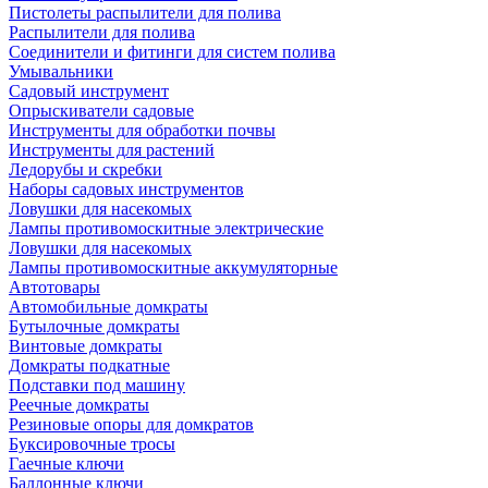
Пистолеты распылители для полива
Распылители для полива
Соединители и фитинги для систем полива
Умывальники
Садовый инструмент
Опрыскиватели садовые
Инструменты для обработки почвы
Инструменты для растений
Ледорубы и скребки
Наборы садовых инструментов
Ловушки для насекомых
Лампы противомоскитные электрические
Ловушки для насекомых
Лампы противомоскитные аккумуляторные
Автотовары
Автомобильные домкраты
Бутылочные домкраты
Винтовые домкраты
Домкраты подкатные
Подставки под машину
Реечные домкраты
Резиновые опоры для домкратов
Буксировочные тросы
Гаечные ключи
Баллонные ключи