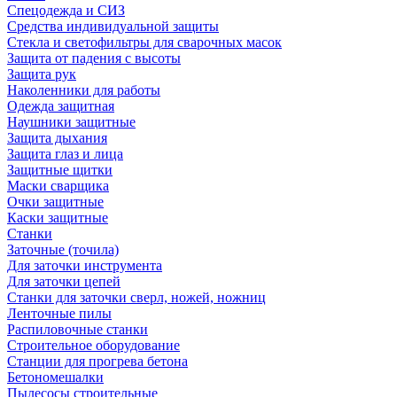
Спецодежда и СИЗ
Средства индивидуальной защиты
Стекла и светофильтры для сварочных масок
Защита от падения с высоты
Защита рук
Наколенники для работы
Одежда защитная
Наушники защитные
Защита дыхания
Защита глаз и лица
Защитные щитки
Маски сварщика
Очки защитные
Каски защитные
Станки
Заточные (точила)
Для заточки инструмента
Для заточки цепей
Станки для заточки сверл, ножей, ножниц
Ленточные пилы
Распиловочные станки
Строительное оборудование
Станции для прогрева бетона
Бетономешалки
Пылесосы строительные