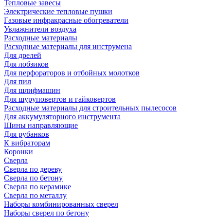
Тепловые завесы
Электрические тепловые пушки
Газовые инфракрасные обогреватели
Увлажнители воздуха
Расходные материалы
Расходные материалы для инструмена
Для дрелей
Для лобзиков
Для перфораторов и отбойных молотков
Для пил
Для шлифмашин
Для шуруповертов и гайковертов
Расходные материалы для строительных пылесосов
Для аккумуляторного инструмента
Шины направляющие
Для рубанков
К вибраторам
Коронки
Сверла
Сверла по дереву
Сверла по бетону
Сверла по керамике
Сверла по металлу
Наборы комбинированных сверел
Наборы сверел по бетону