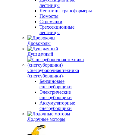
лестницы
Лестницы трансформеры
Помосты
Стремянки
Трехсекционные
лестницы
Дровоколы
Душ дачный
Снегоуборочная техника
(снегоуборщики)
Бензиновые
снегоуборщики
Электрические
снегоуборщики
Аккумуляторные
снегоуборщики
Лодочные моторы