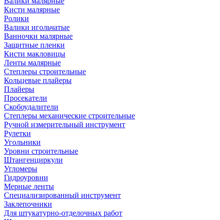
Валики малярные
Кисти малярные
Ролики
Валики игольчатые
Ванночки малярные
Защитные пленки
Кисти макловицы
Ленты малярные
Степлеры строительные
Кольцевые плайеры
Плайеры
Просекатели
Скобоудалители
Степлеры механические строительные
Ручной измерительный инструмент
Рулетки
Угольники
Уровни строительные
Штангенциркули
Угломеры
Гидроуровни
Мерные ленты
Специализированный инструмент
Заклепочники
Для штукатурно-отделочных работ