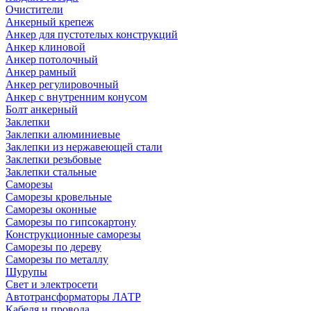
Очистители
Анкерный крепеж
Анкер для пустотелых конструкций
Анкер клиновой
Анкер потолочный
Анкер рамный
Анкер регулировочный
Анкер с внутренним конусом
Болт анкерный
Заклепки
Заклепки алюминиевые
Заклепки из нержавеющей стали
Заклепки резьбовые
Заклепки стальные
Саморезы
Саморезы кровельные
Саморезы оконные
Саморезы по гипсокартону
Конструкционные саморезы
Саморезы по дереву
Саморезы по металлу
Шурупы
Свет и электросети
Автотрансформаторы ЛАТР
Кабеля и провода