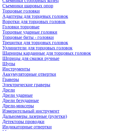
Съемники стопорных колец
Съемники шаровых опор
Торцовые головки
Адаптеры для торцевых головок
Воротки для торцовых головок
Головки торцовые
Торцевые ударные головки
Торцовые биты - головки
Трещотки для торцовых головок
Удлинители для торцовых головок
Шарниры карданные для торцовых головок
Шприцы для смазки ручные
Щупы
Инструменты
Аккумуляторные отвертки
Граверы
Электрические граверы
Дрели
Дрели ударные
Дрели безударные
Дрели-миксеры
Измерительный инструмент
Дальномеры лазерные (рулетки)
Детекторы проводки
Индикаторные отвертки