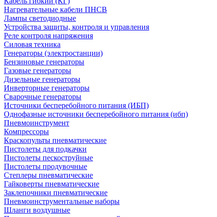
Кабель гибкий (КГ)
Нагревательные кабели ПНСВ
Лампы светодиодные
Устройства защиты, контроля и управления
Реле контроля напряжения
Силовая техника
Генераторы (электростанции)
Бензиновые генераторы
Газовые генераторы
Дизельные генераторы
Инверторные генераторы
Сварочные генераторы
Источники бесперебойного питания (ИБП)
Однофазные источники бесперебойного питания (ибп)
Пневмоинструмент
Компрессоры
Краскопульты пневматические
Пистолеты для подкачки
Пистолеты пескоструйные
Пистолеты продувочные
Степлеры пневматические
Гайковерты пневматические
Заклепочники пневматические
Пневмоинструментальные наборы
Шланги воздушные