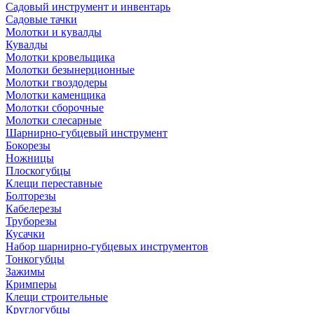
Садовый инструмент и инвентарь
Садовые тачки
Молотки и кувалды
Кувалды
Молотки кровельщика
Молотки безынерционные
Молотки гвоздодеры
Молотки каменщика
Молотки сборочные
Молотки слесарные
Шарнирно-губцевый инструмент
Бокорезы
Ножницы
Плоскогубцы
Клещи переставные
Болторезы
Кабелерезы
Труборезы
Кусачки
Набор шарнирно-губцевых инструментов
Тонкогубцы
Зажимы
Кримперы
Клещи строительные
Круглогубцы