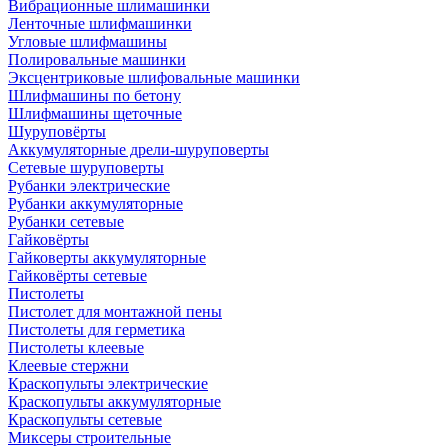
Вибрационные шлимашинки
Ленточные шлифмашинки
Угловые шлифмашины
Полировальные машинки
Эксцентриковые шлифовальные машинки
Шлифмашины по бетону
Шлифмашины щеточные
Шуруповёрты
Аккумуляторные дрели-шуруповерты
Сетевые шуруповерты
Рубанки электрические
Рубанки аккумуляторные
Рубанки сетевые
Гайковёрты
Гайковерты аккумуляторные
Гайковёрты сетевые
Пистолеты
Пистолет для монтажной пены
Пистолеты для герметика
Пистолеты клеевые
Клеевые стержни
Краскопульты электрические
Краскопульты аккумуляторные
Краскопульты сетевые
Миксеры строительные