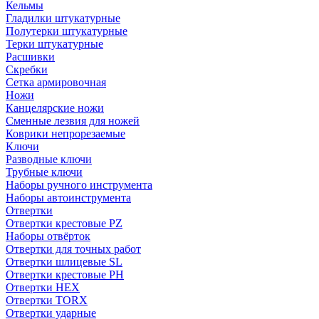
Кельмы
Гладилки штукатурные
Полутерки штукатурные
Терки штукатурные
Расшивки
Скребки
Сетка армировочная
Ножи
Канцелярские ножи
Сменные лезвия для ножей
Коврики непрорезаемые
Ключи
Разводные ключи
Трубные ключи
Наборы ручного инструмента
Наборы автоинструмента
Отвертки
Отвертки крестовые PZ
Наборы отвёрток
Отвертки для точных работ
Отвертки шлицевые SL
Отвертки крестовые PH
Отвертки HEX
Отвертки TORX
Отвертки ударные