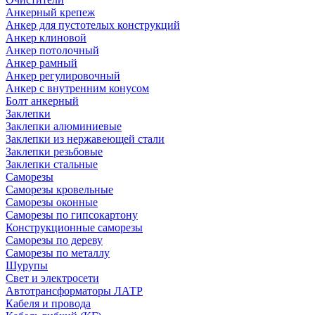
Анкерный крепеж
Анкер для пустотелых конструкций
Анкер клиновой
Анкер потолочный
Анкер рамный
Анкер регулировочный
Анкер с внутренним конусом
Болт анкерный
Заклепки
Заклепки алюминиевые
Заклепки из нержавеющей стали
Заклепки резьбовые
Заклепки стальные
Саморезы
Саморезы кровельные
Саморезы оконные
Саморезы по гипсокартону
Конструкционные саморезы
Саморезы по дереву
Саморезы по металлу
Шурупы
Свет и электросети
Автотрансформаторы ЛАТР
Кабеля и провода