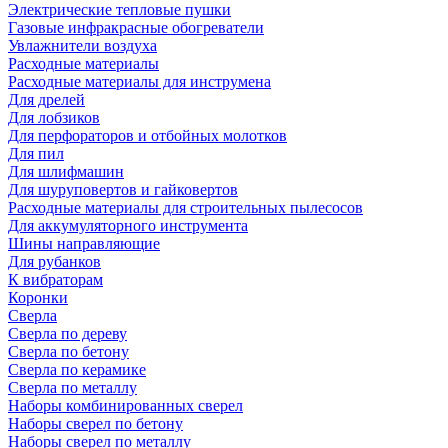
Электрические тепловые пушки
Газовые инфракрасные обогреватели
Увлажнители воздуха
Расходные материалы
Расходные материалы для инструмена
Для дрелей
Для лобзиков
Для перфораторов и отбойных молотков
Для пил
Для шлифмашин
Для шуруповертов и гайковертов
Расходные материалы для строительных пылесосов
Для аккумуляторного инструмента
Шины направляющие
Для рубанков
К вибраторам
Коронки
Сверла
Сверла по дереву
Сверла по бетону
Сверла по керамике
Сверла по металлу
Наборы комбинированных сверел
Наборы сверел по бетону
Наборы сверел по металлу