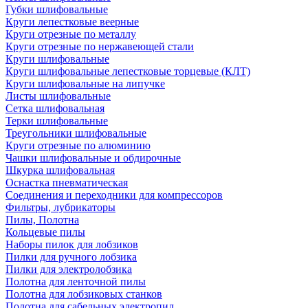
Губки шлифовальные
Круги лепестковые веерные
Круги отрезные по металлу
Круги отрезные по нержавеющей стали
Круги шлифовальные
Круги шлифовальные лепестковые торцевые (КЛТ)
Круги шлифовальные на липучке
Листы шлифовальные
Сетка шлифовальная
Терки шлифовальные
Треугольники шлифовальные
Круги отрезные по алюминию
Чашки шлифовальные и обдирочные
Шкурка шлифовальная
Оснастка пневматическая
Соединения и переходники для компрессоров
Фильтры, лубрикаторы
Пилы, Полотна
Кольцевые пилы
Наборы пилок для лобзиков
Пилки для ручного лобзика
Пилки для электролобзика
Полотна для ленточной пилы
Полотна для лобзиковых станков
Полотна для сабельных электропил