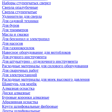
Наборы ступенчатых сверел
Сверла опалубочные
Сверла ступенчатые
Удлинители для сверла
Для садовой техники
Для буров
Для триммеров
Масла и смазки
Для бензопил и электропил
Для насосов
Для газонокосилок
Навесное оборудование для мотоблоков
Для ручного инструмента
Для штукатурно - отделочного инструмента
Расходные материалы для силового оборудования
Для сварочных работ
Для электростанций
Расходные материалы для моек высокого давления
Шампунь для моейк
Алмазная оснастка
Диски алмазные
Буровые коронки алмазные
Абразивная оснастка
Круги шлифовальные фибровые
Ленты шлифовальные