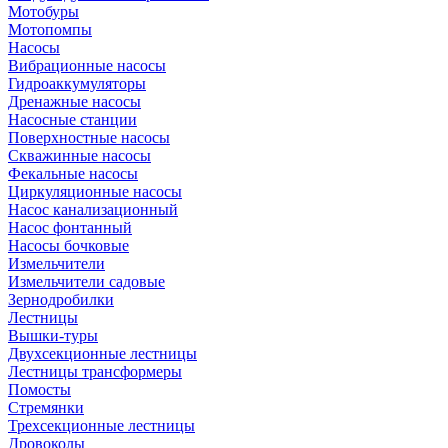
Мотобуры
Мотопомпы
Насосы
Вибрационные насосы
Гидроаккумуляторы
Дренажные насосы
Насосные станции
Поверхностные насосы
Скважинные насосы
Фекальные насосы
Циркуляционные насосы
Насос канализационный
Насос фонтанный
Насосы бочковые
Измельчители
Измельчители садовые
Зернодробилки
Лестницы
Вышки-туры
Двухсекционные лестницы
Лестницы трансформеры
Помосты
Стремянки
Трехсекционные лестницы
Дровоколы