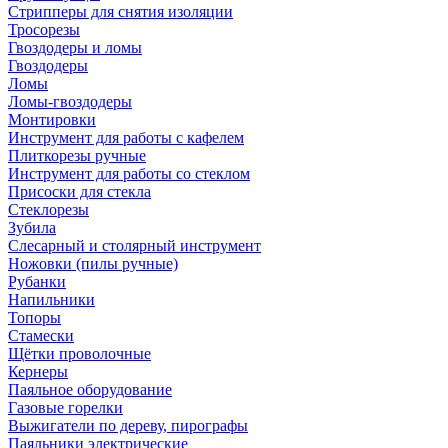
Стрипперы для снятия изоляции
Тросорезы
Гвоздодеры и ломы
Гвоздодеры
Ломы
Ломы-гвоздодеры
Монтировки
Инструмент для работы с кафелем
Плиткорезы ручные
Инструмент для работы со стеклом
Присоски для стекла
Стеклорезы
Зубила
Слесарный и столярный инструмент
Ножовки (пилы ручные)
Рубанки
Напильники
Топоры
Стамески
Щётки проволочные
Кернеры
Паяльное оборудование
Газовые горелки
Выжигатели по дереву, пирографы
Паяльники электрические