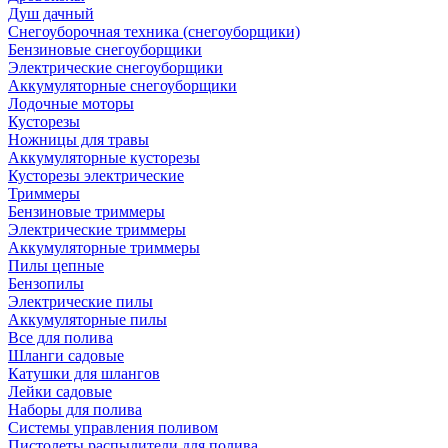
Душ дачный
Снегоуборочная техника (снегоуборщики)
Бензиновые снегоуборщики
Электрические снегоуборщики
Аккумуляторные снегоуборщики
Лодочные моторы
Кусторезы
Ножницы для травы
Аккумуляторные кусторезы
Кусторезы электрические
Триммеры
Бензиновые триммеры
Электрические триммеры
Аккумуляторные триммеры
Пилы цепные
Бензопилы
Электрические пилы
Аккумуляторные пилы
Все для полива
Шланги садовые
Катушки для шлангов
Лейки садовые
Наборы для полива
Системы управления поливом
Пистолеты распылители для полива