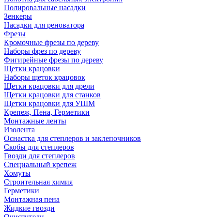
Полировальные насадки
Зенкеры
Насадки для реноватора
Фрезы
Кромочные фрезы по дереву
Наборы фрез по дереву
Фигирейные фрезы по дереву
Щетки крацовки
Наборы щеток крацовок
Щетки крацовки для дрели
Щетки крацовки для станков
Щетки крацовки для УШМ
Крепеж, Пена, Герметики
Монтажные ленты
Изолента
Оснастка для степлеров и заклепочников
Скобы для степлеров
Гвозди для степлеров
Специальный крепеж
Хомуты
Строительная химия
Герметики
Монтажная пена
Жидкие гвозди
Очистители