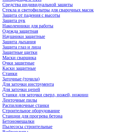
Средства индивидуальной защиты
Стекла и светофильтры для сварочных масок
Защита от падения с высоты
Защита рук
Наколенники для работы
Одежда защитная
Наушники защитные
Защита дыхания
Защита глаз и лица
Защитные щитки
Маски сварщика
Очки защитные
Каски защитные
Станки
Заточные (точила)
Для заточки инструмента
Для заточки цепей
Станки для заточки сверл, ножей, ножниц
Ленточные пилы
Распиловочные станки
Строительное оборудование
Станции для прогрева бетона
Бетономешалки
Пылесосы строительные
Виброплиты