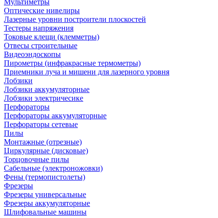
Мультиметры
Оптические нивелиры
Лазерные уровни построители плоскостей
Тестеры напряжения
Токовые клещи (клемметры)
Отвесы строительные
Видеоэндоскопы
Пирометры (инфракрасные термометры)
Приемники луча и мишени для лазерного уровня
Лобзики
Лобзики аккумуляторные
Лобзики электричесике
Перфораторы
Перфораторы аккумуляторные
Перфораторы сетевые
Пилы
Монтажные (отрезные)
Циркулярные (дисковые)
Торцовочные пилы
Сабельные (электроножовки)
Фены (термопистолеты)
Фрезеры
Фрезеры универсальные
Фрезеры аккумуляторные
Шлифовальные машины