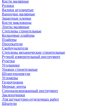
Кисти малярные
Ролики
Валики игольчатые
Ванночки малярные
Защитные пленки
Кисти макловицы
Ленты малярные
Степлеры строительные
Кольцевые плайеры
Плайеры
Просекатели
Скобоудалители
Степлеры механические строительные
Ручной измерительный инструмент
Рулетки
Угольники
Уровни строительные
Штангенциркули
Угломеры
Гидроуровни
Мерные ленты
Специализированный инструмент
Заклепочники
Для штукатурно-отделочных работ
Шпатели