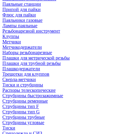
Паяльные станции
Припой для пайки
Флюс для пайки
Паяльники газовые
Лампы паяльные
Резьбонарезной инструмент
Клуппы
Метчики
Метчикодержатели
Наборы резьбонарезные
Плашки для метрической резьбы
Плашки для трубной резьбы
Плашкодержатели
Трещотки для клуппов
Сверла-метчики
Тиски и струбцины
Распоры телескопические
Струбцины быстрозажимные
Струбцины ременные
Струбцины тип F
Струбцины тип G
Струбцины трубные
Струбцины угловые
Тиски
Спецодежда и СИЗ