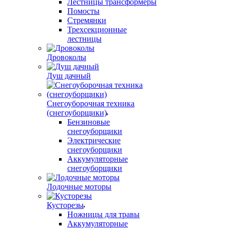
Лестницы трансформеры
Помосты
Стремянки
Трехсекционные
лестницы
Дровоколы
Душ дачный
Снегоуборочная техника
(снегоуборщики)
Бензиновые
снегоуборщики
Электрические
снегоуборщики
Аккумуляторные
снегоуборщики
Лодочные моторы
Кусторезы
Ножницы для травы
Аккумуляторные