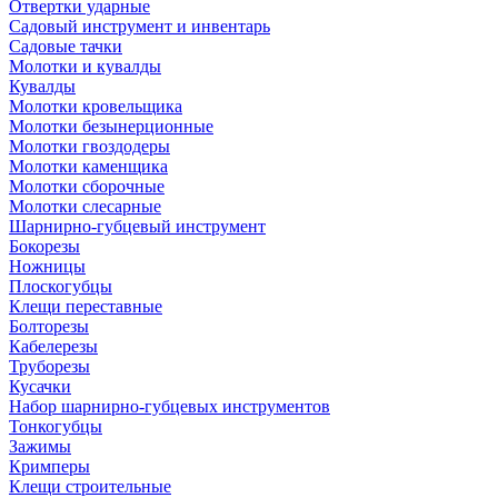
Отвертки ударные
Садовый инструмент и инвентарь
Садовые тачки
Молотки и кувалды
Кувалды
Молотки кровельщика
Молотки безынерционные
Молотки гвоздодеры
Молотки каменщика
Молотки сборочные
Молотки слесарные
Шарнирно-губцевый инструмент
Бокорезы
Ножницы
Плоскогубцы
Клещи переставные
Болторезы
Кабелерезы
Труборезы
Кусачки
Набор шарнирно-губцевых инструментов
Тонкогубцы
Зажимы
Кримперы
Клещи строительные