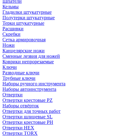
Шпатели
Кельмы
Гладилки штукатурные
Полутерки штукатурные
Терки штукатурные
Расшивки
Скребки
Сетка армировочная
Ножи
Канцелярские ножи
Сменные лезвия для ножей
Коврики непрорезаемые
Ключи
Разводные ключи
Трубные ключи
Наборы ручного инструмента
Наборы автоинструмента
Отвертки
Отвертки крестовые PZ
Наборы отвёрток
Отвертки для точных работ
Отвертки шлицевые SL
Отвертки крестовые PH
Отвертки HEX
Отвертки TORX