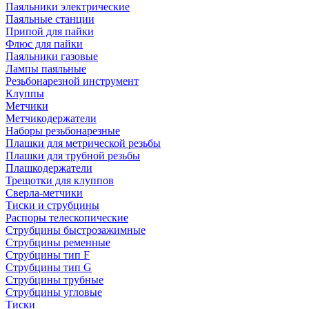
Паяльники электрические
Паяльные станции
Припой для пайки
Флюс для пайки
Паяльники газовые
Лампы паяльные
Резьбонарезной инструмент
Клуппы
Метчики
Метчикодержатели
Наборы резьбонарезные
Плашки для метрической резьбы
Плашки для трубной резьбы
Плашкодержатели
Трещотки для клуппов
Сверла-метчики
Тиски и струбцины
Распоры телескопические
Струбцины быстрозажимные
Струбцины ременные
Струбцины тип F
Струбцины тип G
Струбцины трубные
Струбцины угловые
Тиски