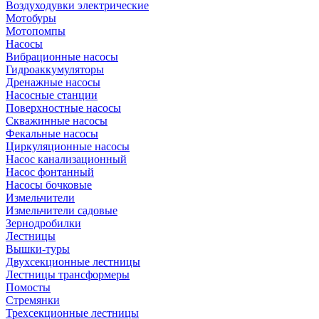
Воздуходувки электрические
Мотобуры
Мотопомпы
Насосы
Вибрационные насосы
Гидроаккумуляторы
Дренажные насосы
Насосные станции
Поверхностные насосы
Скважинные насосы
Фекальные насосы
Циркуляционные насосы
Насос канализационный
Насос фонтанный
Насосы бочковые
Измельчители
Измельчители садовые
Зернодробилки
Лестницы
Вышки-туры
Двухсекционные лестницы
Лестницы трансформеры
Помосты
Стремянки
Трехсекционные лестницы