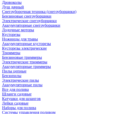
Дровоколы
Душ дачный
Снегоуборочная техника (снегоуборщики)
Бензиновые снегоуборщики
Электрические снегоуборщики
Аккумуляторные снегоуборщики
Лодочные моторы
Кусторезы
Ножницы для травы
Аккумуляторные кусторезы
Кусторезы электрические
Триммеры
Бензиновые триммеры
Электрические триммеры
Аккумуляторные триммеры
Пилы цепные
Бензопилы
Электрические пилы
Аккумуляторные пилы
Все для полива
Шланги садовые
Катушки для шлангов
Лейки садовые
Наборы для полива
Системы управления поливом