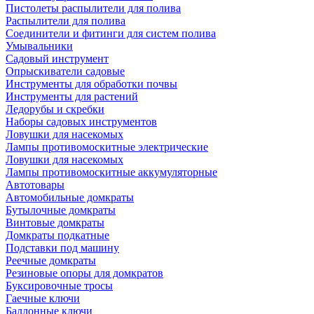
Пистолеты распылители для полива
Распылители для полива
Соединители и фитинги для систем полива
Умывальники
Садовый инструмент
Опрыскиватели садовые
Инструменты для обработки почвы
Инструменты для растений
Ледорубы и скребки
Наборы садовых инструментов
Ловушки для насекомых
Лампы противомоскитные электрические
Ловушки для насекомых
Лампы противомоскитные аккумуляторные
Автотовары
Автомобильные домкраты
Бутылочные домкраты
Винтовые домкраты
Домкраты подкатные
Подставки под машину
Реечные домкраты
Резиновые опоры для домкратов
Буксировочные тросы
Гаечные ключи
Баллонные ключи