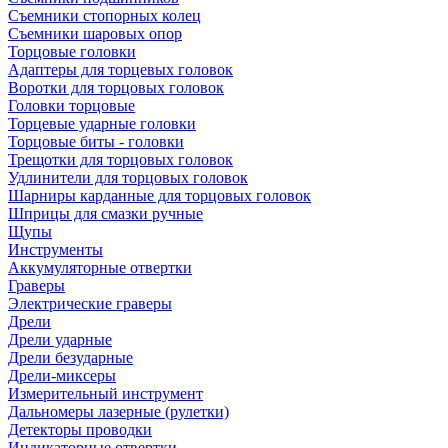
Съемники стопорных колец
Съемники шаровых опор
Торцовые головки
Адаптеры для торцевых головок
Воротки для торцовых головок
Головки торцовые
Торцевые ударные головки
Торцовые биты - головки
Трещотки для торцовых головок
Удлинители для торцовых головок
Шарниры карданные для торцовых головок
Шприцы для смазки ручные
Щупы
Инструменты
Аккумуляторные отвертки
Граверы
Электрические граверы
Дрели
Дрели ударные
Дрели безударные
Дрели-миксеры
Измерительный инструмент
Дальномеры лазерные (рулетки)
Детекторы проводки
Индикаторные отвертки