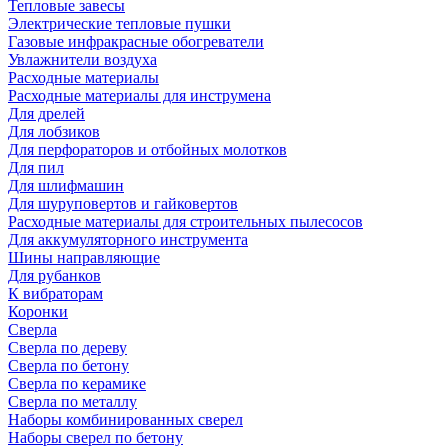
Тепловые завесы
Электрические тепловые пушки
Газовые инфракрасные обогреватели
Увлажнители воздуха
Расходные материалы
Расходные материалы для инструмена
Для дрелей
Для лобзиков
Для перфораторов и отбойных молотков
Для пил
Для шлифмашин
Для шуруповертов и гайковертов
Расходные материалы для строительных пылесосов
Для аккумуляторного инструмента
Шины направляющие
Для рубанков
К вибраторам
Коронки
Сверла
Сверла по дереву
Сверла по бетону
Сверла по керамике
Сверла по металлу
Наборы комбинированных сверел
Наборы сверел по бетону