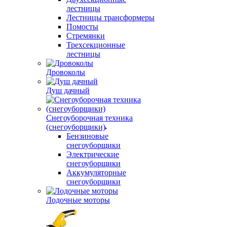
лестницы
Лестницы трансформеры
Помосты
Стремянки
Трехсекционные
лестницы
Дровоколы
Душ дачный
Снегоуборочная техника
(снегоуборщики)
Бензиновые
снегоуборщики
Электрические
снегоуборщики
Аккумуляторные
снегоуборщики
Лодочные моторы