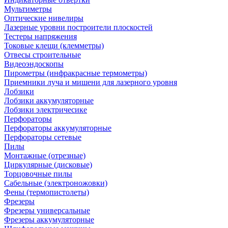
Мультиметры
Оптические нивелиры
Лазерные уровни построители плоскостей
Тестеры напряжения
Токовые клещи (клемметры)
Отвесы строительные
Видеоэндоскопы
Пирометры (инфракрасные термометры)
Приемники луча и мишени для лазерного уровня
Лобзики
Лобзики аккумуляторные
Лобзики электричесике
Перфораторы
Перфораторы аккумуляторные
Перфораторы сетевые
Пилы
Монтажные (отрезные)
Циркулярные (дисковые)
Торцовочные пилы
Сабельные (электроножовки)
Фены (термопистолеты)
Фрезеры
Фрезеры универсальные
Фрезеры аккумуляторные