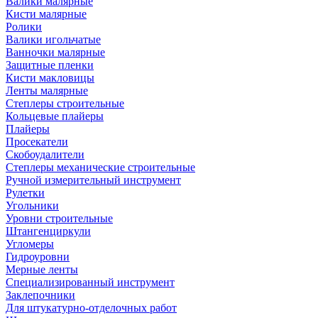
Валики малярные
Кисти малярные
Ролики
Валики игольчатые
Ванночки малярные
Защитные пленки
Кисти макловицы
Ленты малярные
Степлеры строительные
Кольцевые плайеры
Плайеры
Просекатели
Скобоудалители
Степлеры механические строительные
Ручной измерительный инструмент
Рулетки
Угольники
Уровни строительные
Штангенциркули
Угломеры
Гидроуровни
Мерные ленты
Специализированный инструмент
Заклепочники
Для штукатурно-отделочных работ