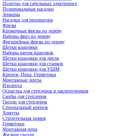
Полотна для сабельных электропил
Полировальные насадки
Зенкеры
Насадки для реноватора
Фрезы
Кромочные фрезы по дереву
Наборы фрез по дереву
Фигирейные фрезы по дереву
Щетки крацовки
Наборы щеток крацовок
Щетки крацовки для дрели
Щетки крацовки для станков
Щетки крацовки для УШМ
Крепеж, Пена, Герметики
Монтажные ленты
Изолента
Оснастка для степлеров и заклепочников
Скобы для степлеров
Гвозди для степлеров
Специальный крепеж
Хомуты
Строительная химия
Герметики
Монтажная пена
Жидкие гвозди