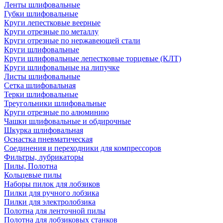
Ленты шлифовальные
Губки шлифовальные
Круги лепестковые веерные
Круги отрезные по металлу
Круги отрезные по нержавеющей стали
Круги шлифовальные
Круги шлифовальные лепестковые торцевые (КЛТ)
Круги шлифовальные на липучке
Листы шлифовальные
Сетка шлифовальная
Терки шлифовальные
Треугольники шлифовальные
Круги отрезные по алюминию
Чашки шлифовальные и обдирочные
Шкурка шлифовальная
Оснастка пневматическая
Соединения и переходники для компрессоров
Фильтры, лубрикаторы
Пилы, Полотна
Кольцевые пилы
Наборы пилок для лобзиков
Пилки для ручного лобзика
Пилки для электролобзика
Полотна для ленточной пилы
Полотна для лобзиковых станков