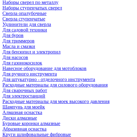
Наборы сверел по металлу
Наборы ступенчатых сверел
Сверла опалубочные
Сверла ступенчатые
Удлинители для сверла
Для садовой техники
Для буров
Для триммеров
Масла и смазки
Для бензопил и электропил
Для насосов
Для газонокосилок
Навесное оборудование для мотоблоков
Для ручного инструмента
Для штукатурно - отделочного инструмента
Расходные материалы для силового оборудования
Для сварочных работ
Для электростанций
Расходные материалы для моек высокого давления
Шампунь для моейк
Алмазная оснастка
Диски алмазные
Буровые коронки алмазные
Абразивная оснастка
Круги шлифовальные фибровые