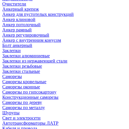
Очистители
Анкерный крепеж
Анкер для пустотелых конструкций
Анкер клиновой
Анкер потолочный
Анкер рамный
Анкер регулировочный
Анкер с внутренним конусом
Болт анкерный
Заклепки
Заклепки алюминиевые
Заклепки из нержавеющей стали
Заклепки резьбовые
Заклепки стальные
Саморезы
Саморезы кровельные
Саморезы оконные
Саморезы по гипсокартону
Конструкционные саморезы
Саморезы по дереву
Саморезы по металлу
Шурупы
Свет и электросети
Автотрансформаторы ЛАТР
Кабеля и провода