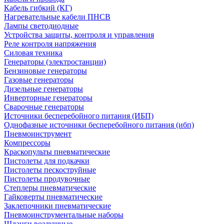
Кабель гибкий (КГ)
Нагревательные кабели ПНСВ
Лампы светодиодные
Устройства защиты, контроля и управления
Реле контроля напряжения
Силовая техника
Генераторы (электростанции)
Бензиновые генераторы
Газовые генераторы
Дизельные генераторы
Инверторные генераторы
Сварочные генераторы
Источники бесперебойного питания (ИБП)
Однофазные источники бесперебойного питания (ибп)
Пневмоинструмент
Компрессоры
Краскопульты пневматические
Пистолеты для подкачки
Пистолеты пескоструйные
Пистолеты продувочные
Степлеры пневматические
Гайковерты пневматические
Заклепочники пневматические
Пневмоинструментальные наборы
Шланги воздушные