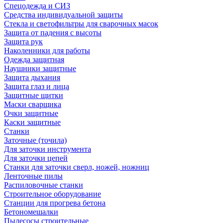
Спецодежда и СИЗ
Средства индивидуальной защиты
Стекла и светофильтры для сварочных масок
Защита от падения с высоты
Защита рук
Наколенники для работы
Одежда защитная
Наушники защитные
Защита дыхания
Защита глаз и лица
Защитные щитки
Маски сварщика
Очки защитные
Каски защитные
Станки
Заточные (точила)
Для заточки инструмента
Для заточки цепей
Станки для заточки сверл, ножей, ножниц
Ленточные пилы
Распиловочные станки
Строительное оборудование
Станции для прогрева бетона
Бетономешалки
Пылесосы строительные