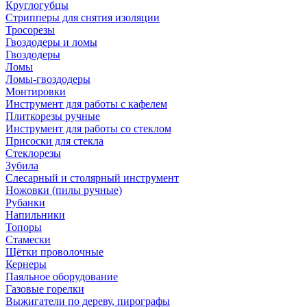
Круглогубцы
Стрипперы для снятия изоляции
Тросорезы
Гвоздодеры и ломы
Гвоздодеры
Ломы
Ломы-гвоздодеры
Монтировки
Инструмент для работы с кафелем
Плиткорезы ручные
Инструмент для работы со стеклом
Присоски для стекла
Стеклорезы
Зубила
Слесарный и столярный инструмент
Ножовки (пилы ручные)
Рубанки
Напильники
Топоры
Стамески
Щётки проволочные
Кернеры
Паяльное оборудование
Газовые горелки
Выжигатели по дереву, пирографы