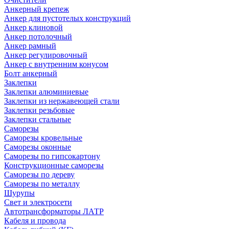
Анкерный крепеж
Анкер для пустотелых конструкций
Анкер клиновой
Анкер потолочный
Анкер рамный
Анкер регулировочный
Анкер с внутренним конусом
Болт анкерный
Заклепки
Заклепки алюминиевые
Заклепки из нержавеющей стали
Заклепки резьбовые
Заклепки стальные
Саморезы
Саморезы кровельные
Саморезы оконные
Саморезы по гипсокартону
Конструкционные саморезы
Саморезы по дереву
Саморезы по металлу
Шурупы
Свет и электросети
Автотрансформаторы ЛАТР
Кабеля и провода