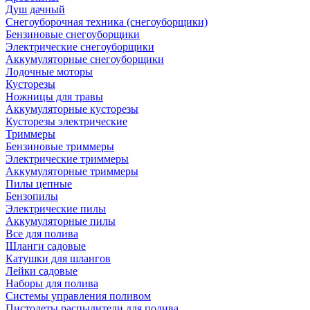
Душ дачный
Снегоуборочная техника (снегоуборщики)
Бензиновые снегоуборщики
Электрические снегоуборщики
Аккумуляторные снегоуборщики
Лодочные моторы
Кусторезы
Ножницы для травы
Аккумуляторные кусторезы
Кусторезы электрические
Триммеры
Бензиновые триммеры
Электрические триммеры
Аккумуляторные триммеры
Пилы цепные
Бензопилы
Электрические пилы
Аккумуляторные пилы
Все для полива
Шланги садовые
Катушки для шлангов
Лейки садовые
Наборы для полива
Системы управления поливом
Пистолеты распылители для полива