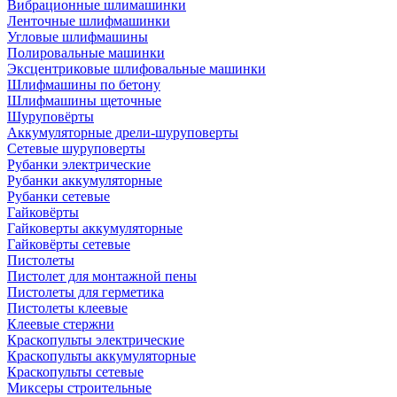
Вибрационные шлимашинки
Ленточные шлифмашинки
Угловые шлифмашины
Полировальные машинки
Эксцентриковые шлифовальные машинки
Шлифмашины по бетону
Шлифмашины щеточные
Шуруповёрты
Аккумуляторные дрели-шуруповерты
Сетевые шуруповерты
Рубанки электрические
Рубанки аккумуляторные
Рубанки сетевые
Гайковёрты
Гайковерты аккумуляторные
Гайковёрты сетевые
Пистолеты
Пистолет для монтажной пены
Пистолеты для герметика
Пистолеты клеевые
Клеевые стержни
Краскопульты электрические
Краскопульты аккумуляторные
Краскопульты сетевые
Миксеры строительные