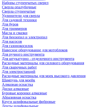
Наборы ступенчатых сверел
Сверла опалубочные
Сверла ступенчатые
Удлинители для сверла
Для садовой техники
Для буров
Для триммеров
Масла и смазки
Для бензопил и электропил
Для насосов
Для газонокосилок
Навесное оборудование для мотоблоков
Для ручного инструмента
Для штукатурно - отделочного инструмента
Расходные материалы для силового оборудования
Для сварочных работ
Для электростанций
Расходные материалы для моек высокого давления
Шампунь для моейк
Алмазная оснастка
Диски алмазные
Буровые коронки алмазные
Абразивная оснастка
Круги шлифовальные фибровые
Ленты шлифовальные