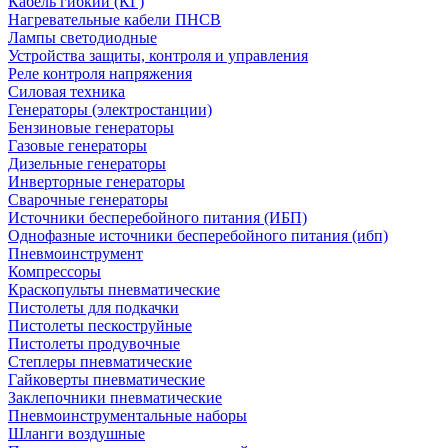
Кабель гибкий (КГ)
Нагревательные кабели ПНСВ
Лампы светодиодные
Устройства защиты, контроля и управления
Реле контроля напряжения
Силовая техника
Генераторы (электростанции)
Бензиновые генераторы
Газовые генераторы
Дизельные генераторы
Инверторные генераторы
Сварочные генераторы
Источники бесперебойного питания (ИБП)
Однофазные источники бесперебойного питания (ибп)
Пневмоинструмент
Компрессоры
Краскопульты пневматические
Пистолеты для подкачки
Пистолеты пескоструйные
Пистолеты продувочные
Степлеры пневматические
Гайковерты пневматические
Заклепочники пневматические
Пневмоинструментальные наборы
Шланги воздушные