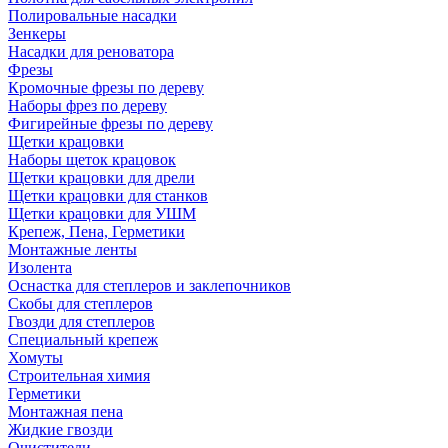
Полировальные насадки
Зенкеры
Насадки для реноватора
Фрезы
Кромочные фрезы по дереву
Наборы фрез по дереву
Фигирейные фрезы по дереву
Щетки крацовки
Наборы щеток крацовок
Щетки крацовки для дрели
Щетки крацовки для станков
Щетки крацовки для УШМ
Крепеж, Пена, Герметики
Монтажные ленты
Изолента
Оснастка для степлеров и заклепочников
Скобы для степлеров
Гвозди для степлеров
Специальный крепеж
Хомуты
Строительная химия
Герметики
Монтажная пена
Жидкие гвозди
Очистители