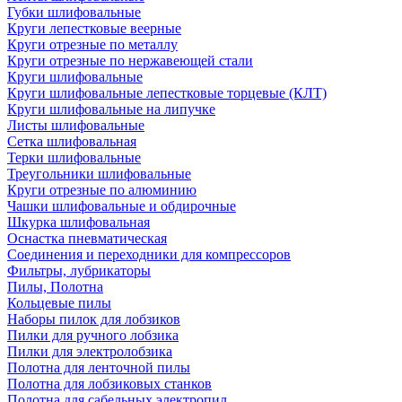
Губки шлифовальные
Круги лепестковые веерные
Круги отрезные по металлу
Круги отрезные по нержавеющей стали
Круги шлифовальные
Круги шлифовальные лепестковые торцевые (КЛТ)
Круги шлифовальные на липучке
Листы шлифовальные
Сетка шлифовальная
Терки шлифовальные
Треугольники шлифовальные
Круги отрезные по алюминию
Чашки шлифовальные и обдирочные
Шкурка шлифовальная
Оснастка пневматическая
Соединения и переходники для компрессоров
Фильтры, лубрикаторы
Пилы, Полотна
Кольцевые пилы
Наборы пилок для лобзиков
Пилки для ручного лобзика
Пилки для электролобзика
Полотна для ленточной пилы
Полотна для лобзиковых станков
Полотна для сабельных электропил