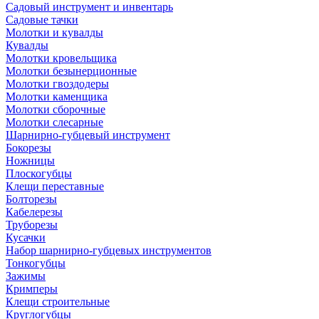
Садовый инструмент и инвентарь
Садовые тачки
Молотки и кувалды
Кувалды
Молотки кровельщика
Молотки безынерционные
Молотки гвоздодеры
Молотки каменщика
Молотки сборочные
Молотки слесарные
Шарнирно-губцевый инструмент
Бокорезы
Ножницы
Плоскогубцы
Клещи переставные
Болторезы
Кабелерезы
Труборезы
Кусачки
Набор шарнирно-губцевых инструментов
Тонкогубцы
Зажимы
Кримперы
Клещи строительные
Круглогубцы