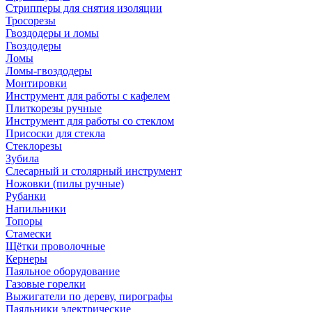
Стрипперы для снятия изоляции
Тросорезы
Гвоздодеры и ломы
Гвоздодеры
Ломы
Ломы-гвоздодеры
Монтировки
Инструмент для работы с кафелем
Плиткорезы ручные
Инструмент для работы со стеклом
Присоски для стекла
Стеклорезы
Зубила
Слесарный и столярный инструмент
Ножовки (пилы ручные)
Рубанки
Напильники
Топоры
Стамески
Щётки проволочные
Кернеры
Паяльное оборудование
Газовые горелки
Выжигатели по дереву, пирографы
Паяльники электрические