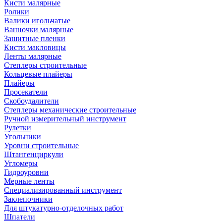
Кисти малярные
Ролики
Валики игольчатые
Ванночки малярные
Защитные пленки
Кисти макловицы
Ленты малярные
Степлеры строительные
Кольцевые плайеры
Плайеры
Просекатели
Скобоудалители
Степлеры механические строительные
Ручной измерительный инструмент
Рулетки
Угольники
Уровни строительные
Штангенциркули
Угломеры
Гидроуровни
Мерные ленты
Специализированный инструмент
Заклепочники
Для штукатурно-отделочных работ
Шпатели