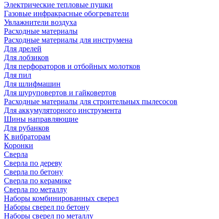
Электрические тепловые пушки
Газовые инфракрасные обогреватели
Увлажнители воздуха
Расходные материалы
Расходные материалы для инструмена
Для дрелей
Для лобзиков
Для перфораторов и отбойных молотков
Для пил
Для шлифмашин
Для шуруповертов и гайковертов
Расходные материалы для строительных пылесосов
Для аккумуляторного инструмента
Шины направляющие
Для рубанков
К вибраторам
Коронки
Сверла
Сверла по дереву
Сверла по бетону
Сверла по керамике
Сверла по металлу
Наборы комбинированных сверел
Наборы сверел по бетону
Наборы сверел по металлу