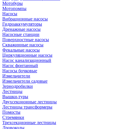
Мотобуры
Мотопомпы
Насосы
Вибрационные насосы
Гидроаккумуляторы
Дренажные насосы
Насосные станции
Поверхностные насосы
Скважинные насосы
Фекальные насосы
Циркуляционные насосы
Насос канализационный
Насос фонтанный
Насосы бочковые
Измельчители
Измельчители садовые
Зернодробилки
Лестницы
Вышки-туры
Двухсекционные лестницы
Лестницы трансформеры
Помосты
Стремянки
Трехсекционные лестницы
Дровоколы