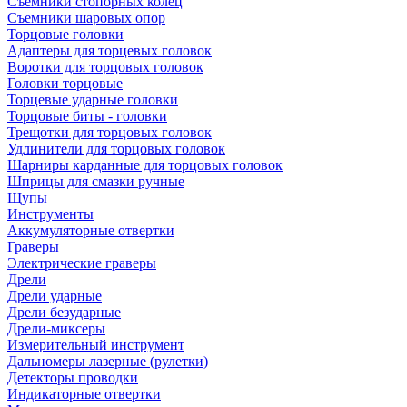
Съемники стопорных колец
Съемники шаровых опор
Торцовые головки
Адаптеры для торцевых головок
Воротки для торцовых головок
Головки торцовые
Торцевые ударные головки
Торцовые биты - головки
Трещотки для торцовых головок
Удлинители для торцовых головок
Шарниры карданные для торцовых головок
Шприцы для смазки ручные
Щупы
Инструменты
Аккумуляторные отвертки
Граверы
Электрические граверы
Дрели
Дрели ударные
Дрели безударные
Дрели-миксеры
Измерительный инструмент
Дальномеры лазерные (рулетки)
Детекторы проводки
Индикаторные отвертки