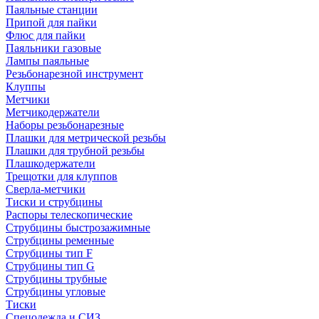
Паяльные станции
Припой для пайки
Флюс для пайки
Паяльники газовые
Лампы паяльные
Резьбонарезной инструмент
Клуппы
Метчики
Метчикодержатели
Наборы резьбонарезные
Плашки для метрической резьбы
Плашки для трубной резьбы
Плашкодержатели
Трещотки для клуппов
Сверла-метчики
Тиски и струбцины
Распоры телескопические
Струбцины быстрозажимные
Струбцины ременные
Струбцины тип F
Струбцины тип G
Струбцины трубные
Струбцины угловые
Тиски
Спецодежда и СИЗ