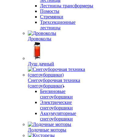
лестницы
Лестницы трансформеры
Помосты
Стремянки
Трехсекционные
лестницы
Дровоколы
Душ дачный
Снегоуборочная техника
(снегоуборщики)
Бензиновые
снегоуборщики
Электрические
снегоуборщики
Аккумуляторные
снегоуборщики
Лодочные моторы