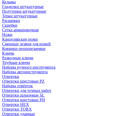
Кельмы
Гладилки штукатурные
Полутерки штукатурные
Терки штукатурные
Расшивки
Скребки
Сетка армировочная
Ножи
Канцелярские ножи
Сменные лезвия для ножей
Коврики непрорезаемые
Ключи
Разводные ключи
Трубные ключи
Наборы ручного инструмента
Наборы автоинструмента
Отвертки
Отвертки крестовые PZ
Наборы отвёрток
Отвертки для точных работ
Отвертки шлицевые SL
Отвертки крестовые PH
Отвертки HEX
Отвертки TORX
Отвертки ударные