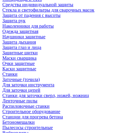
Средства индивидуальной защиты
Стекла и светофильтры для сварочных масок
Защита от падения с высоты
Защита рук
Наколенники для работы
Одежда защитная
Наушники защитные
Защита дыхания
Защита глаз и лица
Защитные щитки
Маски сварщика
Очки защитные
Каски защитные
Станки
Заточные (точила)
Для заточки инструмента
Для заточки цепей
Станки для заточки сверл, ножей, ножниц
Ленточные пилы
Распиловочные станки
Строительное оборудование
Станции для прогрева бетона
Бетономешалки
Пылесосы строительные
Виброплиты