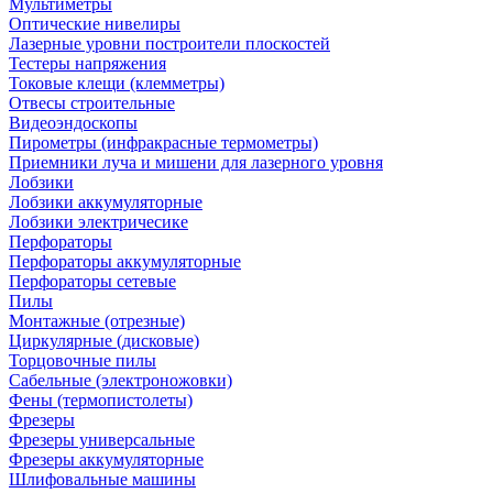
Мультиметры
Оптические нивелиры
Лазерные уровни построители плоскостей
Тестеры напряжения
Токовые клещи (клемметры)
Отвесы строительные
Видеоэндоскопы
Пирометры (инфракрасные термометры)
Приемники луча и мишени для лазерного уровня
Лобзики
Лобзики аккумуляторные
Лобзики электричесике
Перфораторы
Перфораторы аккумуляторные
Перфораторы сетевые
Пилы
Монтажные (отрезные)
Циркулярные (дисковые)
Торцовочные пилы
Сабельные (электроножовки)
Фены (термопистолеты)
Фрезеры
Фрезеры универсальные
Фрезеры аккумуляторные
Шлифовальные машины