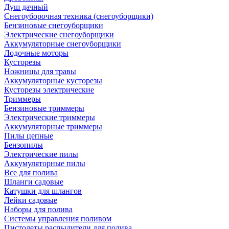
Душ дачный
Снегоуборочная техника (снегоуборщики)
Бензиновые снегоуборщики
Электрические снегоуборщики
Аккумуляторные снегоуборщики
Лодочные моторы
Кусторезы
Ножницы для травы
Аккумуляторные кусторезы
Кусторезы электрические
Триммеры
Бензиновые триммеры
Электрические триммеры
Аккумуляторные триммеры
Пилы цепные
Бензопилы
Электрические пилы
Аккумуляторные пилы
Все для полива
Шланги садовые
Катушки для шлангов
Лейки садовые
Наборы для полива
Системы управления поливом
Пистолеты распылители для полива