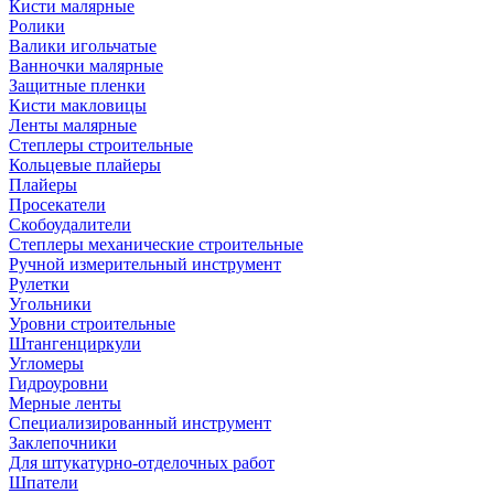
Кисти малярные
Ролики
Валики игольчатые
Ванночки малярные
Защитные пленки
Кисти макловицы
Ленты малярные
Степлеры строительные
Кольцевые плайеры
Плайеры
Просекатели
Скобоудалители
Степлеры механические строительные
Ручной измерительный инструмент
Рулетки
Угольники
Уровни строительные
Штангенциркули
Угломеры
Гидроуровни
Мерные ленты
Специализированный инструмент
Заклепочники
Для штукатурно-отделочных работ
Шпатели