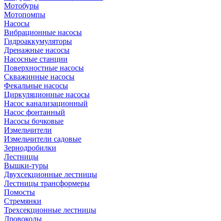
Мотобуры
Мотопомпы
Насосы
Вибрационные насосы
Гидроаккумуляторы
Дренажные насосы
Насосные станции
Поверхностные насосы
Скважинные насосы
Фекальные насосы
Циркуляционные насосы
Насос канализационный
Насос фонтанный
Насосы бочковые
Измельчители
Измельчители садовые
Зернодробилки
Лестницы
Вышки-туры
Двухсекционные лестницы
Лестницы трансформеры
Помосты
Стремянки
Трехсекционные лестницы
Дровоколы