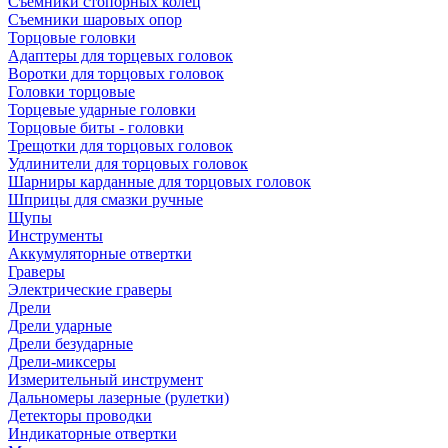
Съемники стопорных колец
Съемники шаровых опор
Торцовые головки
Адаптеры для торцевых головок
Воротки для торцовых головок
Головки торцовые
Торцевые ударные головки
Торцовые биты - головки
Трещотки для торцовых головок
Удлинители для торцовых головок
Шарниры карданные для торцовых головок
Шприцы для смазки ручные
Щупы
Инструменты
Аккумуляторные отвертки
Граверы
Электрические граверы
Дрели
Дрели ударные
Дрели безударные
Дрели-миксеры
Измерительный инструмент
Дальномеры лазерные (рулетки)
Детекторы проводки
Индикаторные отвертки