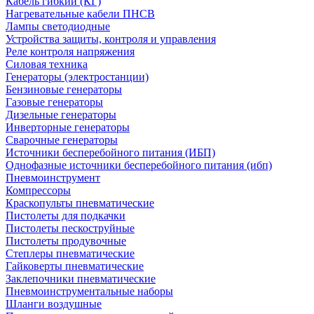
Кабель гибкий (КГ)
Нагревательные кабели ПНСВ
Лампы светодиодные
Устройства защиты, контроля и управления
Реле контроля напряжения
Силовая техника
Генераторы (электростанции)
Бензиновые генераторы
Газовые генераторы
Дизельные генераторы
Инверторные генераторы
Сварочные генераторы
Источники бесперебойного питания (ИБП)
Однофазные источники бесперебойного питания (ибп)
Пневмоинструмент
Компрессоры
Краскопульты пневматические
Пистолеты для подкачки
Пистолеты пескоструйные
Пистолеты продувочные
Степлеры пневматические
Гайковерты пневматические
Заклепочники пневматические
Пневмоинструментальные наборы
Шланги воздушные