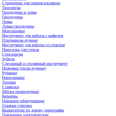
Стрипперы для снятия изоляции
Тросорезы
Гвоздодеры и ломы
Гвоздодеры
Ломы
Ломы-гвоздодеры
Монтировки
Инструмент для работы с кафелем
Плиткорезы ручные
Инструмент для работы со стеклом
Присоски для стекла
Стеклорезы
Зубила
Слесарный и столярный инструмент
Ножовки (пилы ручные)
Рубанки
Напильники
Топоры
Стамески
Щётки проволочные
Кернеры
Паяльное оборудование
Газовые горелки
Выжигатели по дереву, пирографы
Паяльники электрические