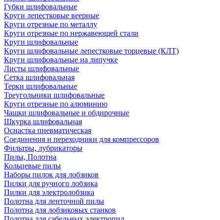
Губки шлифовальные
Круги лепестковые веерные
Круги отрезные по металлу
Круги отрезные по нержавеющей стали
Круги шлифовальные
Круги шлифовальные лепестковые торцевые (КЛТ)
Круги шлифовальные на липучке
Листы шлифовальные
Сетка шлифовальная
Терки шлифовальные
Треугольники шлифовальные
Круги отрезные по алюминию
Чашки шлифовальные и обдирочные
Шкурка шлифовальная
Оснастка пневматическая
Соединения и переходники для компрессоров
Фильтры, лубрикаторы
Пилы, Полотна
Кольцевые пилы
Наборы пилок для лобзиков
Пилки для ручного лобзика
Пилки для электролобзика
Полотна для ленточной пилы
Полотна для лобзиковых станков
Полотна для сабельных электропил