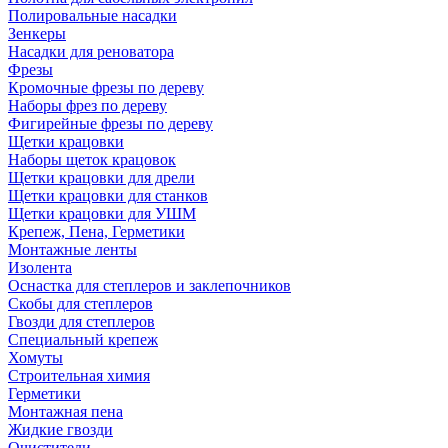
Полировальные насадки
Зенкеры
Насадки для реноватора
Фрезы
Кромочные фрезы по дереву
Наборы фрез по дереву
Фигирейные фрезы по дереву
Щетки крацовки
Наборы щеток крацовок
Щетки крацовки для дрели
Щетки крацовки для станков
Щетки крацовки для УШМ
Крепеж, Пена, Герметики
Монтажные ленты
Изолента
Оснастка для степлеров и заклепочников
Скобы для степлеров
Гвозди для степлеров
Специальный крепеж
Хомуты
Строительная химия
Герметики
Монтажная пена
Жидкие гвозди
Очистители