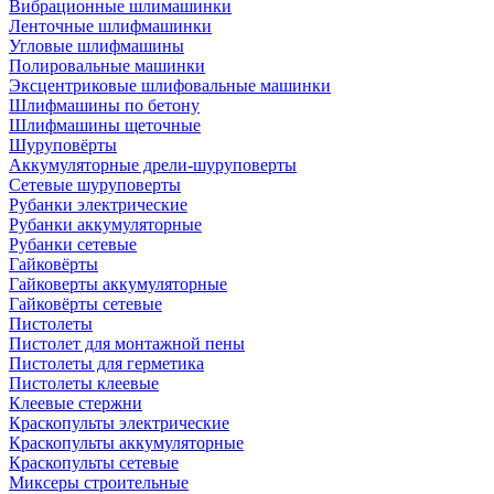
Вибрационные шлимашинки
Ленточные шлифмашинки
Угловые шлифмашины
Полировальные машинки
Эксцентриковые шлифовальные машинки
Шлифмашины по бетону
Шлифмашины щеточные
Шуруповёрты
Аккумуляторные дрели-шуруповерты
Сетевые шуруповерты
Рубанки электрические
Рубанки аккумуляторные
Рубанки сетевые
Гайковёрты
Гайковерты аккумуляторные
Гайковёрты сетевые
Пистолеты
Пистолет для монтажной пены
Пистолеты для герметика
Пистолеты клеевые
Клеевые стержни
Краскопульты электрические
Краскопульты аккумуляторные
Краскопульты сетевые
Миксеры строительные