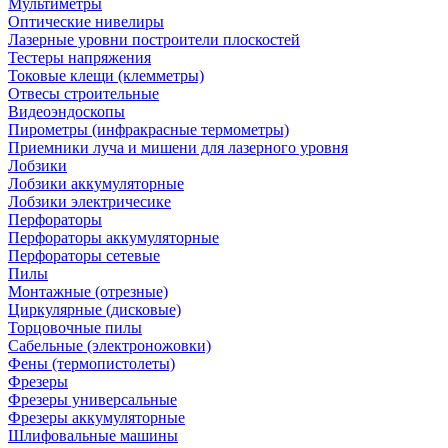
Мультиметры
Оптические нивелиры
Лазерные уровни построители плоскостей
Тестеры напряжения
Токовые клещи (клемметры)
Отвесы строительные
Видеоэндоскопы
Пирометры (инфракрасные термометры)
Приемники луча и мишени для лазерного уровня
Лобзики
Лобзики аккумуляторные
Лобзики электричесике
Перфораторы
Перфораторы аккумуляторные
Перфораторы сетевые
Пилы
Монтажные (отрезные)
Циркулярные (дисковые)
Торцовочные пилы
Сабельные (электроножовки)
Фены (термопистолеты)
Фрезеры
Фрезеры универсальные
Фрезеры аккумуляторные
Шлифовальные машины