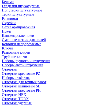
Кельмы
Гладилки штукатурные
Полутерки штукатурные
Терки штукатурные
Расшивки
Скребки
Сетка армировочная
Ножи
Канцелярские ножи
Сменные лезвия для ножей
Коврики непрорезаемые
Ключи
Разводные ключи
Трубные ключи
Наборы ручного инструмента
Наборы автоинструмента
Отвертки
Отвертки крестовые PZ
Наборы отвёрток
Отвертки для точных работ
Отвертки шлицевые SL
Отвертки крестовые PH
Отвертки HEX
Отвертки TORX
Отвертки ударные