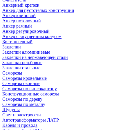
Анкерный крепеж
Анкер для пустотелых конструкций
Анкер клиновой
Анкер потолочный
Анкер рамный
Анкер регулировочный
Анкер с внутренним конусом
Болт анкерный
Заклепки
Заклепки алюминиевые
Заклепки из нержавеющей стали
Заклепки резьбовые
Заклепки стальные
Саморезы
Саморезы кровельные
Саморезы оконные
Саморезы по гипсокартону
Конструкционные саморезы
Саморезы по дереву
Саморезы по металлу
Шурупы
Свет и электросети
Автотрансформаторы ЛАТР
Кабеля и провода