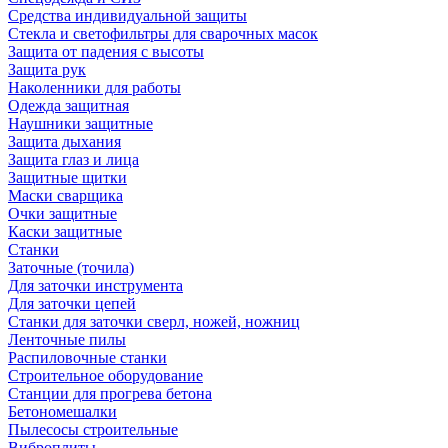
Средства индивидуальной защиты
Стекла и светофильтры для сварочных масок
Защита от падения с высоты
Защита рук
Наколенники для работы
Одежда защитная
Наушники защитные
Защита дыхания
Защита глаз и лица
Защитные щитки
Маски сварщика
Очки защитные
Каски защитные
Станки
Заточные (точила)
Для заточки инструмента
Для заточки цепей
Станки для заточки сверл, ножей, ножниц
Ленточные пилы
Распиловочные станки
Строительное оборудование
Станции для прогрева бетона
Бетономешалки
Пылесосы строительные
Виброплиты