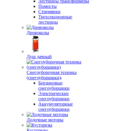
Лестницы трансформеры
Помосты
Стремянки
Трехсекционные
лестницы
Дровоколы
Душ дачный
Снегоуборочная техника
(снегоуборщики)
Бензиновые
снегоуборщики
Электрические
снегоуборщики
Аккумуляторные
снегоуборщики
Лодочные моторы
Кусторезы