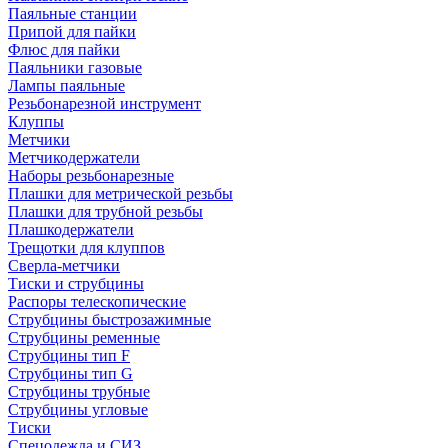
Паяльные станции
Припой для пайки
Флюс для пайки
Паяльники газовые
Лампы паяльные
Резьбонарезной инструмент
Клуппы
Метчики
Метчикодержатели
Наборы резьбонарезные
Плашки для метрической резьбы
Плашки для трубной резьбы
Плашкодержатели
Трещотки для клуппов
Сверла-метчики
Тиски и струбцины
Распоры телескопические
Струбцины быстрозажимные
Струбцины ременные
Струбцины тип F
Струбцины тип G
Струбцины трубные
Струбцины угловые
Тиски
Спецодежда и СИЗ