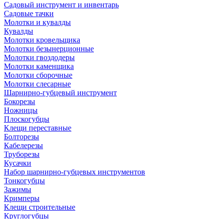
Садовый инструмент и инвентарь
Садовые тачки
Молотки и кувалды
Кувалды
Молотки кровельщика
Молотки безынерционные
Молотки гвоздодеры
Молотки каменщика
Молотки сборочные
Молотки слесарные
Шарнирно-губцевый инструмент
Бокорезы
Ножницы
Плоскогубцы
Клещи переставные
Болторезы
Кабелерезы
Труборезы
Кусачки
Набор шарнирно-губцевых инструментов
Тонкогубцы
Зажимы
Кримперы
Клещи строительные
Круглогубцы