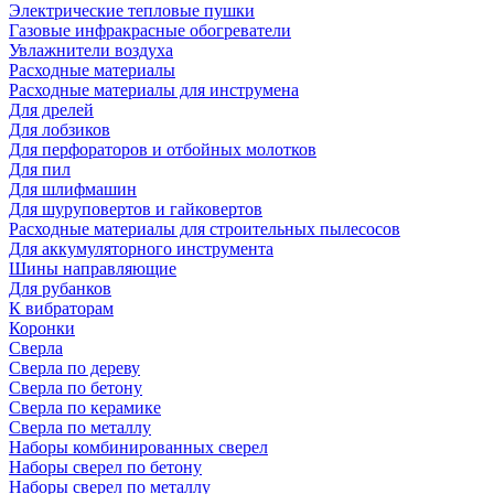
Электрические тепловые пушки
Газовые инфракрасные обогреватели
Увлажнители воздуха
Расходные материалы
Расходные материалы для инструмена
Для дрелей
Для лобзиков
Для перфораторов и отбойных молотков
Для пил
Для шлифмашин
Для шуруповертов и гайковертов
Расходные материалы для строительных пылесосов
Для аккумуляторного инструмента
Шины направляющие
Для рубанков
К вибраторам
Коронки
Сверла
Сверла по дереву
Сверла по бетону
Сверла по керамике
Сверла по металлу
Наборы комбинированных сверел
Наборы сверел по бетону
Наборы сверел по металлу