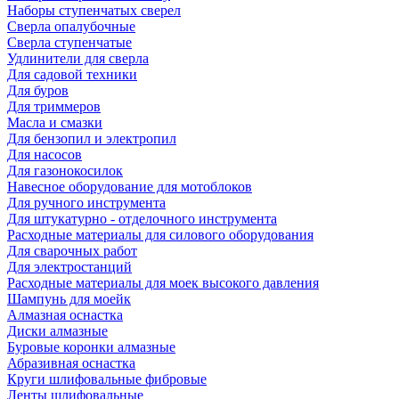
Наборы ступенчатых сверел
Сверла опалубочные
Сверла ступенчатые
Удлинители для сверла
Для садовой техники
Для буров
Для триммеров
Масла и смазки
Для бензопил и электропил
Для насосов
Для газонокосилок
Навесное оборудование для мотоблоков
Для ручного инструмента
Для штукатурно - отделочного инструмента
Расходные материалы для силового оборудования
Для сварочных работ
Для электростанций
Расходные материалы для моек высокого давления
Шампунь для моейк
Алмазная оснастка
Диски алмазные
Буровые коронки алмазные
Абразивная оснастка
Круги шлифовальные фибровые
Ленты шлифовальные