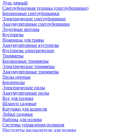
Душ дачный
Снегоуборочная техника (снегоуборщики)
Бензиновые снегоуборщики
Электрические снегоуборщики
Аккумуляторные снегоуборщики
Лодочные моторы
Кусторезы
Ножницы для травы
Аккумуляторные кусторезы
Кусторезы электрические
Триммеры
Бензиновые триммеры
Электрические триммеры
Аккумуляторные триммеры
Пилы цепные
Бензопилы
Электрические пилы
Аккумуляторные пилы
Все для полива
Шланги садовые
Катушки для шлангов
Лейки садовые
Наборы для полива
Системы управления поливом
Пистолеты распылители для полива