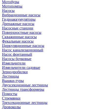
Мотобуры
Мотопомпы
Насосы
Вибрационные насосы
Гидроаккумуляторы
Дренажные насосы
Насосные станции
Поверхностные насосы
Скважинные насосы
Фекальные насосы
Циркуляционные насосы
Насос канализационный
Насос фонтанный
Насосы бочковые
Измельчители
Измельчители садовые
Зернодробилки
Лестницы
Вышки-туры
Двухсекционные лестницы
Лестницы трансформеры
Помосты
Стремянки
Трехсекционные лестницы
Дровоколы