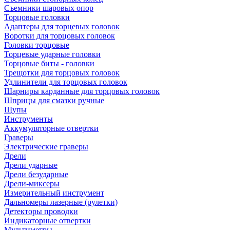
Съемники шаровых опор
Торцовые головки
Адаптеры для торцевых головок
Воротки для торцовых головок
Головки торцовые
Торцевые ударные головки
Торцовые биты - головки
Трещотки для торцовых головок
Удлинители для торцовых головок
Шарниры карданные для торцовых головок
Шприцы для смазки ручные
Щупы
Инструменты
Аккумуляторные отвертки
Граверы
Электрические граверы
Дрели
Дрели ударные
Дрели безударные
Дрели-миксеры
Измерительный инструмент
Дальномеры лазерные (рулетки)
Детекторы проводки
Индикаторные отвертки
Мультиметры