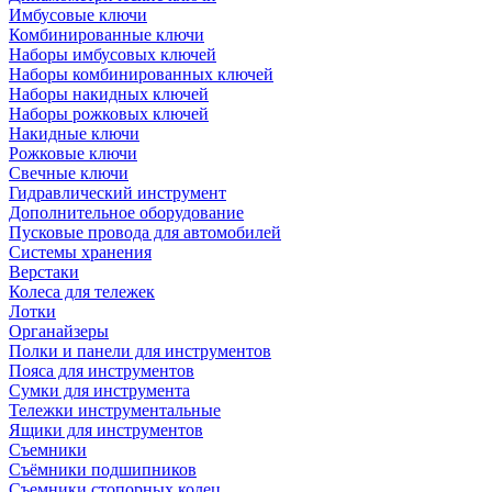
Имбусовые ключи
Комбинированные ключи
Наборы имбусовых ключей
Наборы комбинированных ключей
Наборы накидных ключей
Наборы рожковых ключей
Накидные ключи
Рожковые ключи
Свечные ключи
Гидравлический инструмент
Дополнительное оборудование
Пусковые провода для автомобилей
Системы хранения
Верстаки
Колеса для тележек
Лотки
Органайзеры
Полки и панели для инструментов
Пояса для инструментов
Сумки для инструмента
Тележки инструментальные
Ящики для инструментов
Съемники
Съёмники подшипников
Съемники стопорных колец