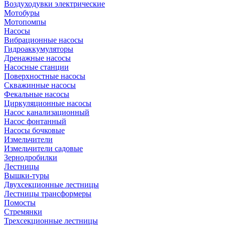
Воздуходувки электрические
Мотобуры
Мотопомпы
Насосы
Вибрационные насосы
Гидроаккумуляторы
Дренажные насосы
Насосные станции
Поверхностные насосы
Скважинные насосы
Фекальные насосы
Циркуляционные насосы
Насос канализационный
Насос фонтанный
Насосы бочковые
Измельчители
Измельчители садовые
Зернодробилки
Лестницы
Вышки-туры
Двухсекционные лестницы
Лестницы трансформеры
Помосты
Стремянки
Трехсекционные лестницы