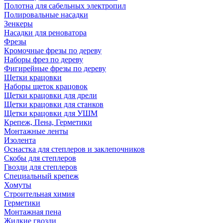
Полотна для сабельных электропил
Полировальные насадки
Зенкеры
Насадки для реноватора
Фрезы
Кромочные фрезы по дереву
Наборы фрез по дереву
Фигирейные фрезы по дереву
Щетки крацовки
Наборы щеток крацовок
Щетки крацовки для дрели
Щетки крацовки для станков
Щетки крацовки для УШМ
Крепеж, Пена, Герметики
Монтажные ленты
Изолента
Оснастка для степлеров и заклепочников
Скобы для степлеров
Гвозди для степлеров
Специальный крепеж
Хомуты
Строительная химия
Герметики
Монтажная пена
Жидкие гвозди