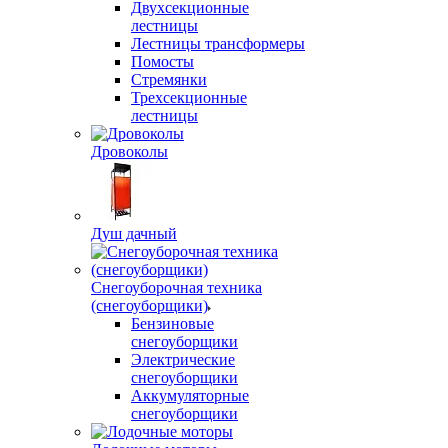
Двухсекционные
лестницы
Лестницы трансформеры
Помосты
Стремянки
Трехсекционные
лестницы
Дровоколы
Душ дачный
Снегоуборочная техника
(снегоуборщики)
Бензиновые
снегоуборщики
Электрические
снегоуборщики
Аккумуляторные
снегоуборщики