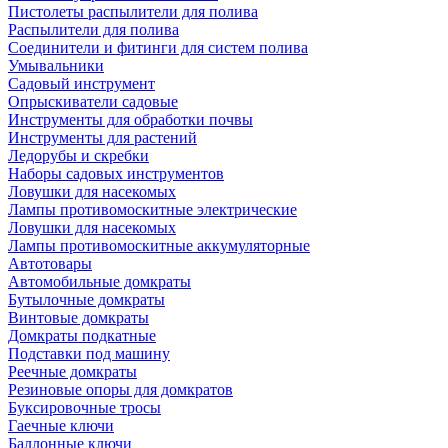
Пистолеты распылители для полива
Распылители для полива
Соединители и фитинги для систем полива
Умывальники
Садовый инструмент
Опрыскиватели садовые
Инструменты для обработки почвы
Инструменты для растений
Ледорубы и скребки
Наборы садовых инструментов
Ловушки для насекомых
Лампы противомоскитные электрические
Ловушки для насекомых
Лампы противомоскитные аккумуляторные
Автотовары
Автомобильные домкраты
Бутылочные домкраты
Винтовые домкраты
Домкраты подкатные
Подставки под машину
Реечные домкраты
Резиновые опоры для домкратов
Буксировочные тросы
Гаечные ключи
Баллонные ключи