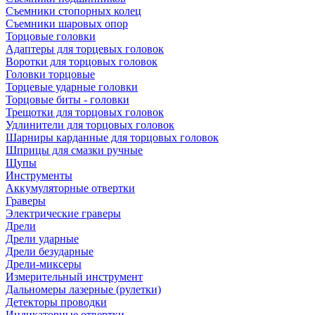
Съемники стопорных колец
Съемники шаровых опор
Торцовые головки
Адаптеры для торцевых головок
Воротки для торцовых головок
Головки торцовые
Торцевые ударные головки
Торцовые биты - головки
Трещотки для торцовых головок
Удлинители для торцовых головок
Шарниры карданные для торцовых головок
Шприцы для смазки ручные
Щупы
Инструменты
Аккумуляторные отвертки
Граверы
Электрические граверы
Дрели
Дрели ударные
Дрели безударные
Дрели-миксеры
Измерительный инструмент
Дальномеры лазерные (рулетки)
Детекторы проводки
Индикаторные отвертки