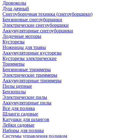
Дровоколы
Душ дачный
Снегоуборочная техника (снегоуборщики)
Бензиновые снегоуборщики
Электрические снегоуборщики
Аккумуляторные снегоуборщики
Лодочные моторы
Кусторезы
Ножницы для травы
Аккумуляторные кусторезы
Кусторезы электрические
Триммеры
Бензиновые триммеры
Электрические триммеры
Аккумуляторные триммеры
Пилы цепные
Бензопилы
Электрические пилы
Аккумуляторные пилы
Все для полива
Шланги садовые
Катушки для шлангов
Лейки садовые
Наборы для полива
Системы управления поливом