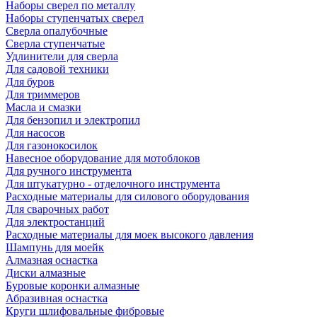
Наборы сверел по металлу
Наборы ступенчатых сверел
Сверла опалубочные
Сверла ступенчатые
Удлинители для сверла
Для садовой техники
Для буров
Для триммеров
Масла и смазки
Для бензопил и электропил
Для насосов
Для газонокосилок
Навесное оборудование для мотоблоков
Для ручного инструмента
Для штукатурно - отделочного инструмента
Расходные материалы для силового оборудования
Для сварочных работ
Для электростанций
Расходные материалы для моек высокого давления
Шампунь для моейк
Алмазная оснастка
Диски алмазные
Буровые коронки алмазные
Абразивная оснастка
Круги шлифовальные фибровые