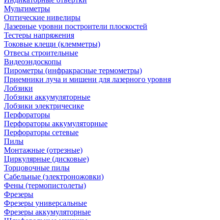
Мультиметры
Оптические нивелиры
Лазерные уровни построители плоскостей
Тестеры напряжения
Токовые клещи (клемметры)
Отвесы строительные
Видеоэндоскопы
Пирометры (инфракрасные термометры)
Приемники луча и мишени для лазерного уровня
Лобзики
Лобзики аккумуляторные
Лобзики электричесике
Перфораторы
Перфораторы аккумуляторные
Перфораторы сетевые
Пилы
Монтажные (отрезные)
Циркулярные (дисковые)
Торцовочные пилы
Сабельные (электроножовки)
Фены (термопистолеты)
Фрезеры
Фрезеры универсальные
Фрезеры аккумуляторные