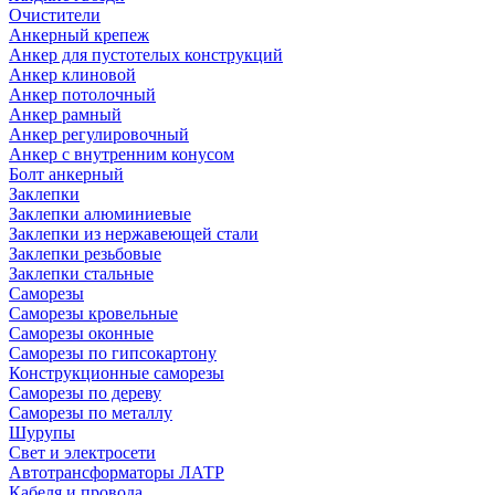
Очистители
Анкерный крепеж
Анкер для пустотелых конструкций
Анкер клиновой
Анкер потолочный
Анкер рамный
Анкер регулировочный
Анкер с внутренним конусом
Болт анкерный
Заклепки
Заклепки алюминиевые
Заклепки из нержавеющей стали
Заклепки резьбовые
Заклепки стальные
Саморезы
Саморезы кровельные
Саморезы оконные
Саморезы по гипсокартону
Конструкционные саморезы
Саморезы по дереву
Саморезы по металлу
Шурупы
Свет и электросети
Автотрансформаторы ЛАТР
Кабеля и провода