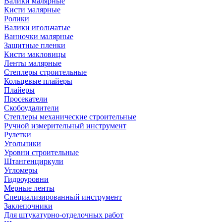
Валики малярные
Кисти малярные
Ролики
Валики игольчатые
Ванночки малярные
Защитные пленки
Кисти макловицы
Ленты малярные
Степлеры строительные
Кольцевые плайеры
Плайеры
Просекатели
Скобоудалители
Степлеры механические строительные
Ручной измерительный инструмент
Рулетки
Угольники
Уровни строительные
Штангенциркули
Угломеры
Гидроуровни
Мерные ленты
Специализированный инструмент
Заклепочники
Для штукатурно-отделочных работ