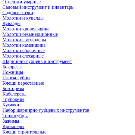
Отвертки ударные
Садовый инструмент и инвентарь
Садовые тачки
Молотки и кувалды
Кувалды
Молотки кровельщика
Молотки безынерционные
Молотки гвоздодеры
Молотки каменщика
Молотки сборочные
Молотки слесарные
Шарнирно-губцевый инструмент
Бокорезы
Ножницы
Плоскогубцы
Клещи переставные
Болторезы
Кабелерезы
Труборезы
Кусачки
Набор шарнирно-губцевых инструментов
Тонкогубцы
Зажимы
Кримперы
Клещи строительные