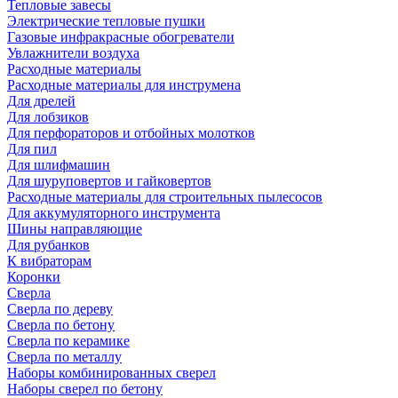
Тепловые завесы
Электрические тепловые пушки
Газовые инфракрасные обогреватели
Увлажнители воздуха
Расходные материалы
Расходные материалы для инструмена
Для дрелей
Для лобзиков
Для перфораторов и отбойных молотков
Для пил
Для шлифмашин
Для шуруповертов и гайковертов
Расходные материалы для строительных пылесосов
Для аккумуляторного инструмента
Шины направляющие
Для рубанков
К вибраторам
Коронки
Сверла
Сверла по дереву
Сверла по бетону
Сверла по керамике
Сверла по металлу
Наборы комбинированных сверел
Наборы сверел по бетону