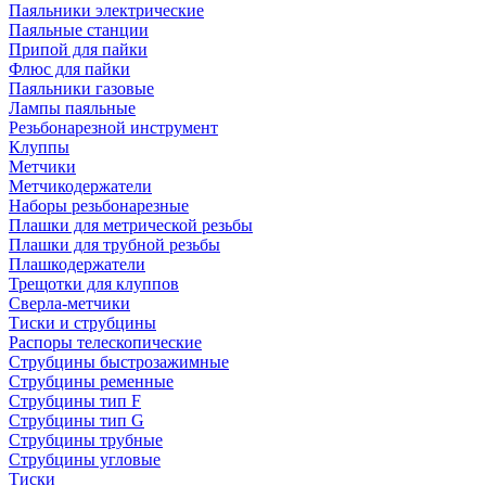
Паяльники электрические
Паяльные станции
Припой для пайки
Флюс для пайки
Паяльники газовые
Лампы паяльные
Резьбонарезной инструмент
Клуппы
Метчики
Метчикодержатели
Наборы резьбонарезные
Плашки для метрической резьбы
Плашки для трубной резьбы
Плашкодержатели
Трещотки для клуппов
Сверла-метчики
Тиски и струбцины
Распоры телескопические
Струбцины быстрозажимные
Струбцины ременные
Струбцины тип F
Струбцины тип G
Струбцины трубные
Струбцины угловые
Тиски