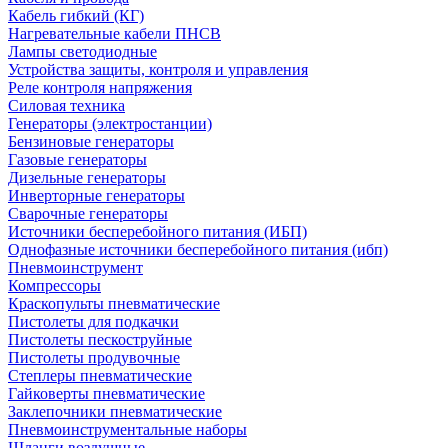
Кабель гибкий (КГ)
Нагревательные кабели ПНСВ
Лампы светодиодные
Устройства защиты, контроля и управления
Реле контроля напряжения
Силовая техника
Генераторы (электростанции)
Бензиновые генераторы
Газовые генераторы
Дизельные генераторы
Инверторные генераторы
Сварочные генераторы
Источники бесперебойного питания (ИБП)
Однофазные источники бесперебойного питания (ибп)
Пневмоинструмент
Компрессоры
Краскопульты пневматические
Пистолеты для подкачки
Пистолеты пескоструйные
Пистолеты продувочные
Степлеры пневматические
Гайковерты пневматические
Заклепочники пневматические
Пневмоинструментальные наборы
Шланги воздушные