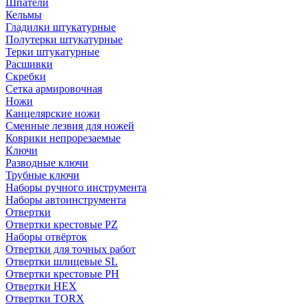
Шпатели
Кельмы
Гладилки штукатурные
Полутерки штукатурные
Терки штукатурные
Расшивки
Скребки
Сетка армировочная
Ножи
Канцелярские ножи
Сменные лезвия для ножей
Коврики непрорезаемые
Ключи
Разводные ключи
Трубные ключи
Наборы ручного инструмента
Наборы автоинструмента
Отвертки
Отвертки крестовые PZ
Наборы отвёрток
Отвертки для точных работ
Отвертки шлицевые SL
Отвертки крестовые PH
Отвертки HEX
Отвертки TORX