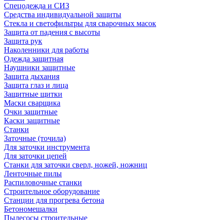
Спецодежда и СИЗ
Средства индивидуальной защиты
Стекла и светофильтры для сварочных масок
Защита от падения с высоты
Защита рук
Наколенники для работы
Одежда защитная
Наушники защитные
Защита дыхания
Защита глаз и лица
Защитные щитки
Маски сварщика
Очки защитные
Каски защитные
Станки
Заточные (точила)
Для заточки инструмента
Для заточки цепей
Станки для заточки сверл, ножей, ножниц
Ленточные пилы
Распиловочные станки
Строительное оборудование
Станции для прогрева бетона
Бетономешалки
Пылесосы строительные