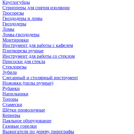
Круглогубцы
Стрипперы для снятия изоляции
Тросорезы
Гвоздодеры и ломы
Гвоздодеры
Ломы
Ломы-гвоздодеры
Монтировки
Инструмент для работы с кафелем
Плиткорезы ручные
Инструмент для работы со стеклом
Присоски для стекла
Стеклорезы
Зубила
Слесарный и столярный инструмент
Ножовки (пилы ручные)
Рубанки
Напильники
Топоры
Стамески
Щётки проволочные
Кернеры
Паяльное оборудование
Газовые горелки
Выжигатели по дереву, пирографы