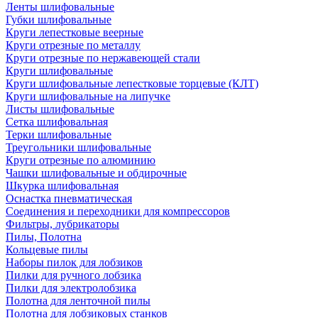
Ленты шлифовальные
Губки шлифовальные
Круги лепестковые веерные
Круги отрезные по металлу
Круги отрезные по нержавеющей стали
Круги шлифовальные
Круги шлифовальные лепестковые торцевые (КЛТ)
Круги шлифовальные на липучке
Листы шлифовальные
Сетка шлифовальная
Терки шлифовальные
Треугольники шлифовальные
Круги отрезные по алюминию
Чашки шлифовальные и обдирочные
Шкурка шлифовальная
Оснастка пневматическая
Соединения и переходники для компрессоров
Фильтры, лубрикаторы
Пилы, Полотна
Кольцевые пилы
Наборы пилок для лобзиков
Пилки для ручного лобзика
Пилки для электролобзика
Полотна для ленточной пилы
Полотна для лобзиковых станков