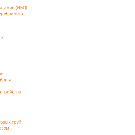
итания (ИБП)
еребойного
ие
ие
аборы
устройства
ковых труб
юсом