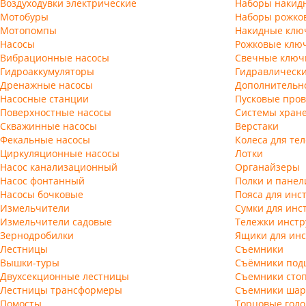
Воздуходувки электрические
Наборы накид
Мотобуры
Наборы рожко
Мотопомпы
Накидные клю
Насосы
Рожковые клю
Вибрационные насосы
Свечные ключ
Гидроаккумуляторы
Гидравлическ
Дренажные насосы
Дополнительн
Насосные станции
Пусковые пров
Поверхностные насосы
Системы хран
Скважинные насосы
Верстаки
Фекальные насосы
Колеса для те
Циркуляционные насосы
Лотки
Насос канализационный
Органайзеры
Насос фонтанный
Полки и панел
Насосы бочковые
Пояса для инс
Измельчители
Сумки для инс
Измельчители садовые
Тележки инст
Зернодробилки
Ящики для ин
Лестницы
Съемники
Вышки-туры
Съёмники под
Двухсекционные лестницы
Съемники сто
Лестницы трансформеры
Съемники шар
Помосты
Торцовые голо