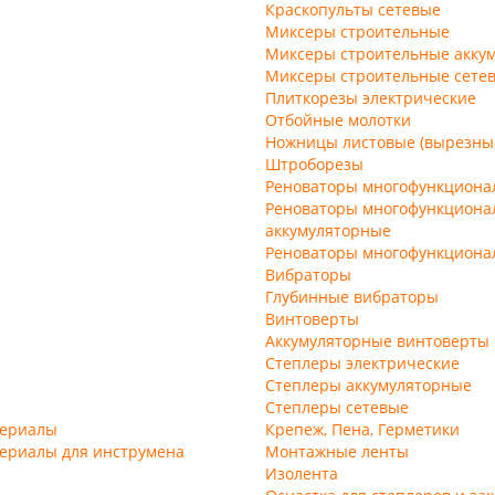
Краскопульты сетевые
Миксеры строительные
Миксеры строительные акку
Миксеры строительные сете
Плиткорезы электрические
Отбойные молотки
Ножницы листовые (вырезные
Штроборезы
Реноваторы многофункциона
Реноваторы многофункциона
аккумуляторные
Реноваторы многофункциона
Вибраторы
Глубинные вибраторы
Винтоверты
Аккумуляторные винтоверты
Степлеры электрические
Степлеры аккумуляторные
Степлеры сетевые
териалы
Крепеж, Пена, Герметики
ериалы для инструмена
Монтажные ленты
Изолента