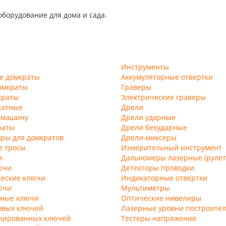
оборудование для дома и сада.
Инструменты
е домкраты
Аккумуляторные отвертки
омкраты
Граверы
краты
Электрические граверы
катные
Дрели
 машину
Дрели ударные
раты
Дрели безударные
ры для домкратов
Дрели-миксеры
е тросы
Измерительный инструмент
и
Дальномеры лазерные (рулет
ючи
Детекторы проводки
еские ключи
Индикаторные отвертки
ючи
Мультиметры
ные ключи
Оптические нивелиры
овых ключей
Лазерные уровни построител
нированных ключей
Тестеры напряжения