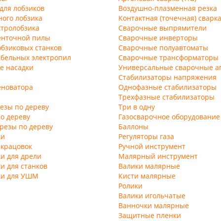
для лобзиков
Воздушно-плазменная резка
ного лобзика
Контактная (точечная) сварк
ктролобзика
Сварочные выпрямители
енточной пилы
Сварочные инверторы
обзиковых станков
Сварочные полуавтоматы
абельных электропил
Сварочные трансформаторы
е насадки
Универсальные сварочные а
Стабилизаторы напряжения
еноватора
Однофазные стабилизаторы
Трехфазные стабилизаторы
езы по дереву
Три в одну
о дереву
Газосварочное оборудование
резы по дереву
Баллоны
ки
Регуляторы газа
 крацовок
Ручной инструмент
и для дрели
Малярный инструмент
и для станков
Валики малярные
ки для УШМ
Кисти малярные
Ролики
Валики игольчатые
Ванночки малярные
Защитные пленки