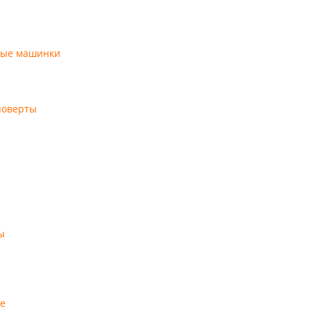
ные машинки
поверты
ы
е