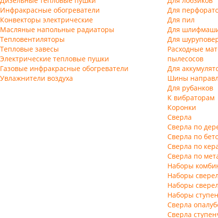
Дизельные тепловые пушки
Для лобзиков
Инфракрасные обогреватели
Для перфорато
Конвекторы электрические
Для пил
Масляные напольные радиаторы
Для шлифмаш
Тепловентиляторы
Для шуруповер
Тепловые завесы
Расходные мат
Электрические тепловые пушки
пылесосов
Газовые инфракрасные обогреватели
Для аккумулят
Увлажнители воздуха
Шины направ
Для рубанков
К вибраторам
Коронки
Сверла
Сверла по дер
Сверла по бет
Сверла по кер
Сверла по мет
Наборы комби
Наборы сверел
Наборы сверел
Наборы ступен
Сверла опалу
Сверла ступен