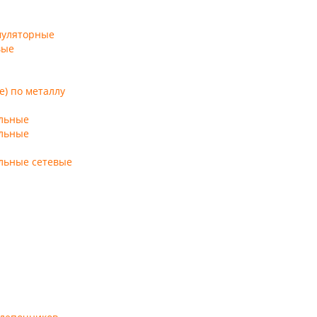
муляторные
вые
) по металлу
льные
льные
льные сетевые