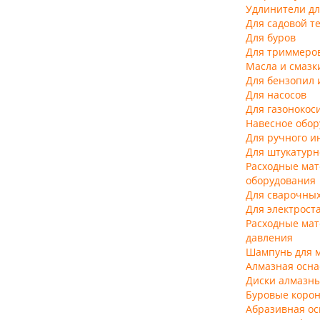
Удлинители дл
Для садовой т
Для буров
Для триммеро
Масла и смазк
Для бензопил 
Для насосов
Для газонокос
Навесное обор
Для ручного и
Для штукатурн
Расходные мат
оборудования
Для сварочных
Для электрост
Расходные мат
давления
Шампунь для 
Алмазная осна
Диски алмазн
Буровые коро
Абразивная ос