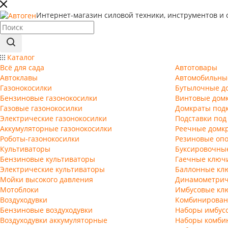
Интернет-магазин силовой техники, инструментов и 
Каталог
Всё для сада
Автотовары
Автоклавы
Автомобильны
Газонокосилки
Бутылочные д
Бензиновые газонокосилки
Винтовые дом
Газовые газонокосилки
Домкраты под
Электрические газонокосилки
Подставки под
Аккумуляторные газонокосилки
Реечные домк
Роботы-газонокосилки
Резиновые опо
Культиваторы
Буксировочны
Бензиновые культиваторы
Гаечные ключ
Электрические культиваторы
Баллонные кл
Мойки высокого давления
Динамометрич
Мотоблоки
Имбусовые кл
Воздуходувки
Комбинирован
Бензиновые воздуходувки
Наборы имбус
Воздуходувки аккумуляторные
Наборы комби