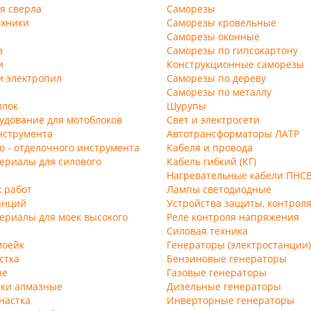
я сверла
Саморезы
ехники
Саморезы кровельные
Саморезы оконные
в
Саморезы по гипсокартону
и
Конструкционные саморезы
и электропил
Саморезы по дереву
Саморезы по металлу
илок
Шурупы
удование для мотоблоков
Свет и электросети
нструмента
Автотрансформаторы ЛАТР
о - отделочного инструмента
Кабеля и провода
ериалы для силового
Кабель гибкий (КГ)
Нагревательные кабели ПНС
 работ
Лампы светодиодные
анций
Устройства защиты, контрол
ериалы для моек высокого
Реле контроля напряжения
Силовая техника
моейк
Генераторы (электростанции)
стка
Бензиновые генераторы
ые
Газовые генераторы
нки алмазные
Дизельные генераторы
настка
Инверторные генераторы