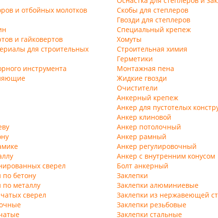
Оснастка для степлеров и за
ров и отбойных молотков
Скобы для степлеров
Гвозди для степлеров
ин
Специальный крепеж
тов и гайковертов
Хомуты
ериалы для строительных
Строительная химия
Герметики
орного инструмента
Монтажная пена
ляющие
Жидкие гвозди
Очистители
Анкерный крепеж
Анкер для пустотелых констр
Анкер клиновой
еву
Анкер потолочный
ону
Анкер рамный
амике
Анкер регулировочный
аллу
Анкер с внутренним конусом
нированных сверел
Болт анкерный
 по бетону
Заклепки
 по металлу
Заклепки алюминиевые
чатых сверел
Заклепки из нержавеющей с
бочные
Заклепки резьбовые
чатые
Заклепки стальные