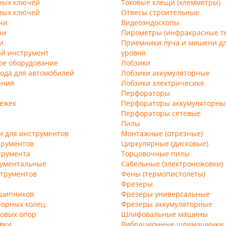
ных ключей
Токовые клещи (клемметры)
вых ключей
Отвесы строительные
чи
Видеоэндоскопы
чи
Пирометры (инфракрасные т
и
Приемники луча и мишени дл
ий инструмент
уровня
ое оборудование
Лобзики
ода для автомобилей
Лобзики аккумуляторные
ения
Лобзики электричесике
Перфораторы
лежек
Перфораторы аккумуляторны
Перфораторы сетевые
Пилы
и для инструментов
Монтажные (отрезные)
трументов
Циркулярные (дисковые)
трумента
Торцовочные пилы
рументальные
Сабельные (электроножовки)
струментов
Фены (термопистолеты)
Фрезеры
шипников
Фрезеры универсальные
порных колец
Фрезеры аккумуляторные
овых опор
Шлифовальные машины
вки
Вибрационные шлимашинки