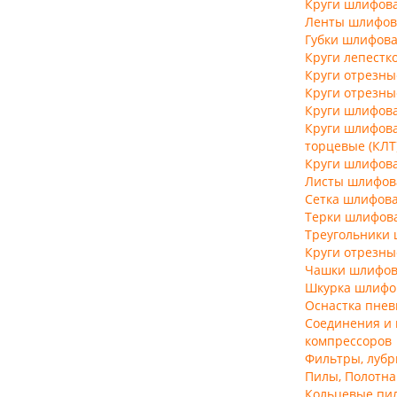
Круги шлифов
Ленты шлифов
Губки шлифов
Круги лепестк
Круги отрезны
Круги отрезн
Круги шлифов
Круги шлифов
торцевые (КЛТ
Круги шлифов
Листы шлифов
Сетка шлифов
Терки шлифов
Треугольники
Круги отрезн
Чашки шлифов
Шкурка шлифо
Оснастка пнев
Соединения и 
компрессоров
Фильтры, луб
Пилы, Полотна
Кольцевые пи