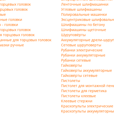
торцевых головок
Ленточные шлифмашинки
орцовых головок
Угловые шлифмашины
вые
Полировальные машинки
ные головки
Эксцентриковые шлифоваль
 - головки
Шлифмашины по бетону
торцовых головок
Шлифмашины щеточные
я торцовых головок
Шуруповёрты
анные для торцовых головок
Аккумуляторные дрели-шуру
мазки ручные
Сетевые шуруповерты
Рубанки электрические
Рубанки аккумуляторные
Рубанки сетевые
Гайковёрты
Гайковерты аккумуляторные
Гайковёрты сетевые
Пистолеты
Пистолет для монтажной пен
Пистолеты для герметика
Пистолеты клеевые
Клеевые стержни
Краскопульты электрические
Краскопульты аккумуляторны