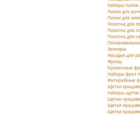
Наборы пилок 
Пилки для руч
Пилки для эле
Полотна для л
Полотна для л
Полотна для с
Полировальны
Зенкеры
Насадки для р
Фрезы
Кромочные фр
Наборы фрез п
Фигирейные ф
Щетки крацов
Наборы щеток
Щетки крацовк
Щетки крацовк
Щетки крацов