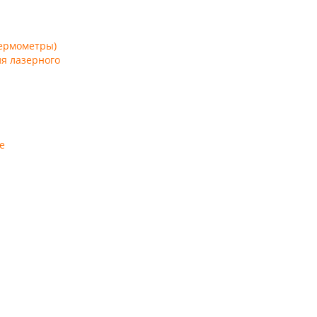
ермометры)
я лазерного
е