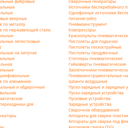
альные фибровые
Сварочные генераторы
альные
Источники бесперебойного п
альные
Однофазные источники бесп
овые веерные
питания (ибп)
е по металлу
Пневмоинструмент
ые по нержавеющей стали
Компрессоры
альные
Краскопульты пневматическ
альные лепестковые
Пистолеты для подкачки
)
Пистолеты пескоструйные
альные на липучке
Пистолеты продувочные
альные
Степлеры пневматические
альная
Гайковерты пневматические
альные
Заклепочники пневматическ
 шлифовальные
Пневмоинструментальные н
ые по алюминию
Шланги воздушные
альные и обдирочные
Пуско-зарядные и зарядные 
вальная
Пуско-зарядные устройства
матическая
Пусковые устройства
переходники для
Зарядные устройства
Сварочное оборудование
рикаторы
Аппараты для сварки пласти
Аппараты для сварки под фл
лы
Аргоновая сварка (TIG)