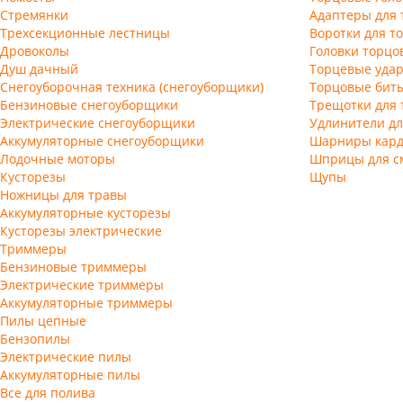
Стремянки
Адаптеры для 
Трехсекционные лестницы
Воротки для т
Дровоколы
Головки торцо
Душ дачный
Торцевые удар
Снегоуборочная техника (снегоуборщики)
Торцовые биты
Бензиновые снегоуборщики
Трещотки для 
Электрические снегоуборщики
Удлинители дл
Аккумуляторные снегоуборщики
Шарниры кард
Лодочные моторы
Шприцы для с
Кусторезы
Щупы
Ножницы для травы
Аккумуляторные кусторезы
Кусторезы электрические
Триммеры
Бензиновые триммеры
Электрические триммеры
Аккумуляторные триммеры
Пилы цепные
Бензопилы
Электрические пилы
Аккумуляторные пилы
Все для полива