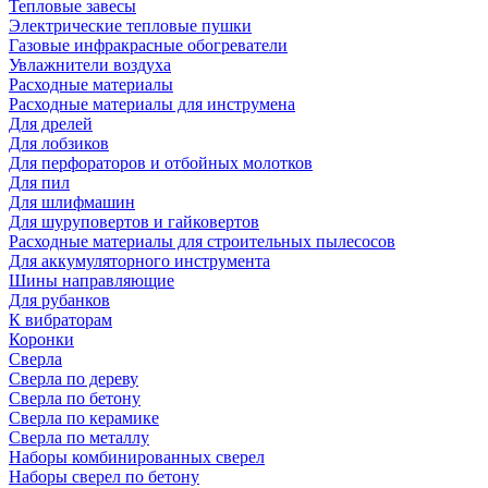
Тепловые завесы
Электрические тепловые пушки
Газовые инфракрасные обогреватели
Увлажнители воздуха
Расходные материалы
Расходные материалы для инструмена
Для дрелей
Для лобзиков
Для перфораторов и отбойных молотков
Для пил
Для шлифмашин
Для шуруповертов и гайковертов
Расходные материалы для строительных пылесосов
Для аккумуляторного инструмента
Шины направляющие
Для рубанков
К вибраторам
Коронки
Сверла
Сверла по дереву
Сверла по бетону
Сверла по керамике
Сверла по металлу
Наборы комбинированных сверел
Наборы сверел по бетону