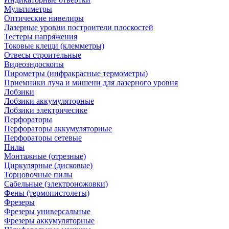
Мультиметры
Оптические нивелиры
Лазерные уровни построители плоскостей
Тестеры напряжения
Токовые клещи (клемметры)
Отвесы строительные
Видеоэндоскопы
Пирометры (инфракрасные термометры)
Приемники луча и мишени для лазерного уровня
Лобзики
Лобзики аккумуляторные
Лобзики электричесике
Перфораторы
Перфораторы аккумуляторные
Перфораторы сетевые
Пилы
Монтажные (отрезные)
Циркулярные (дисковые)
Торцовочные пилы
Сабельные (электроножовки)
Фены (термопистолеты)
Фрезеры
Фрезеры универсальные
Фрезеры аккумуляторные