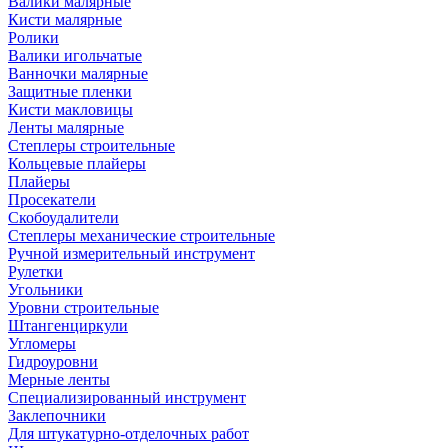
Валики малярные
Кисти малярные
Ролики
Валики игольчатые
Ванночки малярные
Защитные пленки
Кисти макловицы
Ленты малярные
Степлеры строительные
Кольцевые плайеры
Плайеры
Просекатели
Скобоудалители
Степлеры механические строительные
Ручной измерительный инструмент
Рулетки
Угольники
Уровни строительные
Штангенциркули
Угломеры
Гидроуровни
Мерные ленты
Специализированный инструмент
Заклепочники
Для штукатурно-отделочных работ