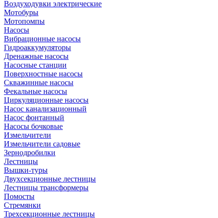
Воздуходувки электрические
Мотобуры
Мотопомпы
Насосы
Вибрационные насосы
Гидроаккумуляторы
Дренажные насосы
Насосные станции
Поверхностные насосы
Скважинные насосы
Фекальные насосы
Циркуляционные насосы
Насос канализационный
Насос фонтанный
Насосы бочковые
Измельчители
Измельчители садовые
Зернодробилки
Лестницы
Вышки-туры
Двухсекционные лестницы
Лестницы трансформеры
Помосты
Стремянки
Трехсекционные лестницы