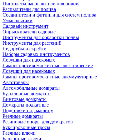
Пистолеты распылители для полива
Распылители для полива
Соединители и фитинги для систем полива
Умывальники
Садовый инструмент
Опрыскиватели садовые
Инструменты для обработки почвы
Инструменты для растений
Ледорубы и скребки
Наборы садовых инструментов
Ловушки для насекомых
Лампы противомоскитные электрические
Ловушки для насекомых
Лампы противомоскитные аккумуляторные
Автотовары
Автомобильные домкраты
Бутылочные домкраты
Винтовые домкраты
Домкраты подкатные
Подставки под машину
Реечные домкраты
Резиновые опоры для домкратов
Буксировочные тросы
Гаечные ключи
Баллонные ключи