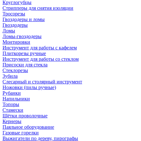
Круглогубцы
Стрипперы для снятия изоляции
Тросорезы
Гвоздодеры и ломы
Гвоздодеры
Ломы
Ломы-гвоздодеры
Монтировки
Инструмент для работы с кафелем
Плиткорезы ручные
Инструмент для работы со стеклом
Присоски для стекла
Стеклорезы
Зубила
Слесарный и столярный инструмент
Ножовки (пилы ручные)
Рубанки
Напильники
Топоры
Стамески
Щётки проволочные
Кернеры
Паяльное оборудование
Газовые горелки
Выжигатели по дереву, пирографы