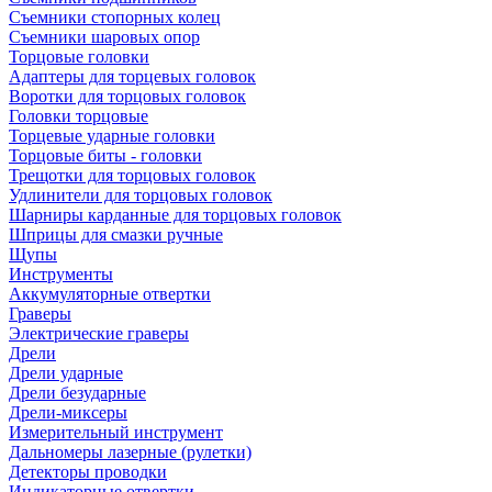
Съемники стопорных колец
Съемники шаровых опор
Торцовые головки
Адаптеры для торцевых головок
Воротки для торцовых головок
Головки торцовые
Торцевые ударные головки
Торцовые биты - головки
Трещотки для торцовых головок
Удлинители для торцовых головок
Шарниры карданные для торцовых головок
Шприцы для смазки ручные
Щупы
Инструменты
Аккумуляторные отвертки
Граверы
Электрические граверы
Дрели
Дрели ударные
Дрели безударные
Дрели-миксеры
Измерительный инструмент
Дальномеры лазерные (рулетки)
Детекторы проводки
Индикаторные отвертки