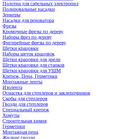
Полотна для сабельных электропил
Полировальные насадки
Зенкеры
Насадки для реноватора
Фрезы
Кромочные фрезы по дереву
Наборы фрез по дереву
Фигирейные фрезы по дереву
Щетки крацовки
Наборы щеток крацовок
Щетки крацовки для дрели
Щетки крацовки для станков
Щетки крацовки для УШМ
Крепеж, Пена, Герметики
Монтажные ленты
Изолента
Оснастка для степлеров и заклепочников
Скобы для степлеров
Гвозди для степлеров
Специальный крепеж
Хомуты
Строительная химия
Герметики
Монтажная пена
Жидкие гвозди