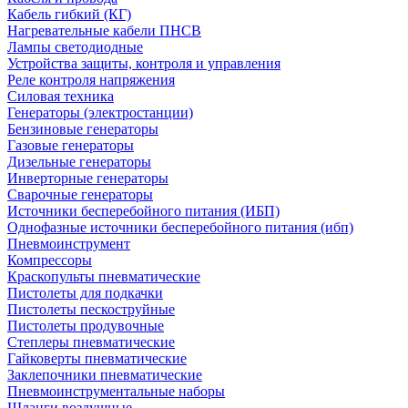
Кабель гибкий (КГ)
Нагревательные кабели ПНСВ
Лампы светодиодные
Устройства защиты, контроля и управления
Реле контроля напряжения
Силовая техника
Генераторы (электростанции)
Бензиновые генераторы
Газовые генераторы
Дизельные генераторы
Инверторные генераторы
Сварочные генераторы
Источники бесперебойного питания (ИБП)
Однофазные источники бесперебойного питания (ибп)
Пневмоинструмент
Компрессоры
Краскопульты пневматические
Пистолеты для подкачки
Пистолеты пескоструйные
Пистолеты продувочные
Степлеры пневматические
Гайковерты пневматические
Заклепочники пневматические
Пневмоинструментальные наборы
Шланги воздушные