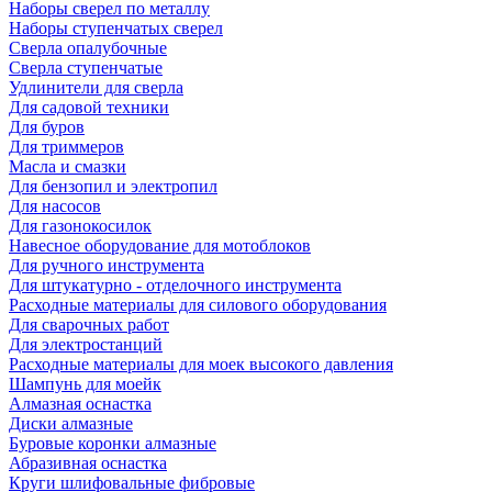
Наборы сверел по металлу
Наборы ступенчатых сверел
Сверла опалубочные
Сверла ступенчатые
Удлинители для сверла
Для садовой техники
Для буров
Для триммеров
Масла и смазки
Для бензопил и электропил
Для насосов
Для газонокосилок
Навесное оборудование для мотоблоков
Для ручного инструмента
Для штукатурно - отделочного инструмента
Расходные материалы для силового оборудования
Для сварочных работ
Для электростанций
Расходные материалы для моек высокого давления
Шампунь для моейк
Алмазная оснастка
Диски алмазные
Буровые коронки алмазные
Абразивная оснастка
Круги шлифовальные фибровые