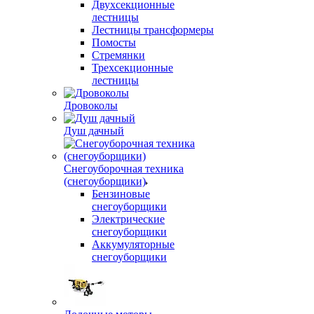
Двухсекционные
лестницы
Лестницы трансформеры
Помосты
Стремянки
Трехсекционные
лестницы
Дровоколы
Душ дачный
Снегоуборочная техника
(снегоуборщики)
Бензиновые
снегоуборщики
Электрические
снегоуборщики
Аккумуляторные
снегоуборщики