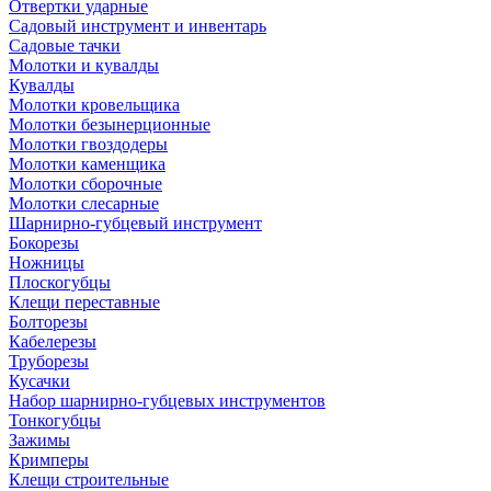
Отвертки ударные
Садовый инструмент и инвентарь
Садовые тачки
Молотки и кувалды
Кувалды
Молотки кровельщика
Молотки безынерционные
Молотки гвоздодеры
Молотки каменщика
Молотки сборочные
Молотки слесарные
Шарнирно-губцевый инструмент
Бокорезы
Ножницы
Плоскогубцы
Клещи переставные
Болторезы
Кабелерезы
Труборезы
Кусачки
Набор шарнирно-губцевых инструментов
Тонкогубцы
Зажимы
Кримперы
Клещи строительные