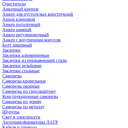
Очистители
Анкерный крепеж
Анкер для пустотелых конструкций
Анкер клиновой
Анкер потолочный
Анкер рамный
Анкер регулировочный
Анкер с внутренним конусом
Болт анкерный
Заклепки
Заклепки алюминиевые
Заклепки из нержавеющей стали
Заклепки резьбовые
Заклепки стальные
Саморезы
Саморезы кровельные
Саморезы оконные
Саморезы по гипсокартону
Конструкционные саморезы
Саморезы по дереву
Саморезы по металлу
Шурупы
Свет и электросети
Автотрансформаторы ЛАТР
Кабеля и провода