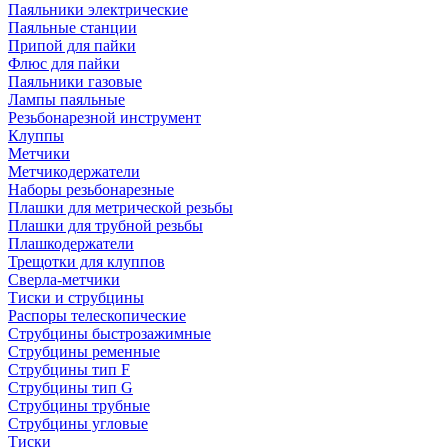
Паяльники электрические
Паяльные станции
Припой для пайки
Флюс для пайки
Паяльники газовые
Лампы паяльные
Резьбонарезной инструмент
Клуппы
Метчики
Метчикодержатели
Наборы резьбонарезные
Плашки для метрической резьбы
Плашки для трубной резьбы
Плашкодержатели
Трещотки для клуппов
Сверла-метчики
Тиски и струбцины
Распоры телескопические
Струбцины быстрозажимные
Струбцины ременные
Струбцины тип F
Струбцины тип G
Струбцины трубные
Струбцины угловые
Тиски