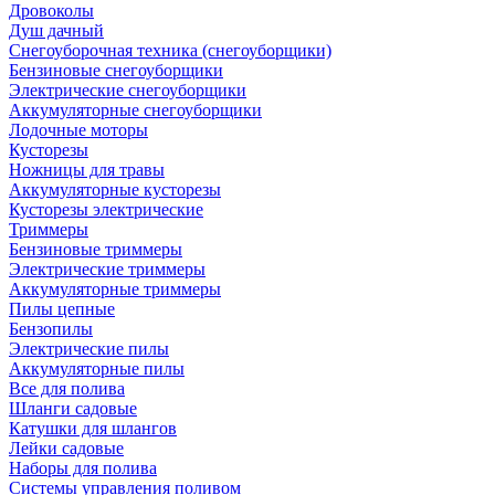
Дровоколы
Душ дачный
Снегоуборочная техника (снегоуборщики)
Бензиновые снегоуборщики
Электрические снегоуборщики
Аккумуляторные снегоуборщики
Лодочные моторы
Кусторезы
Ножницы для травы
Аккумуляторные кусторезы
Кусторезы электрические
Триммеры
Бензиновые триммеры
Электрические триммеры
Аккумуляторные триммеры
Пилы цепные
Бензопилы
Электрические пилы
Аккумуляторные пилы
Все для полива
Шланги садовые
Катушки для шлангов
Лейки садовые
Наборы для полива
Системы управления поливом