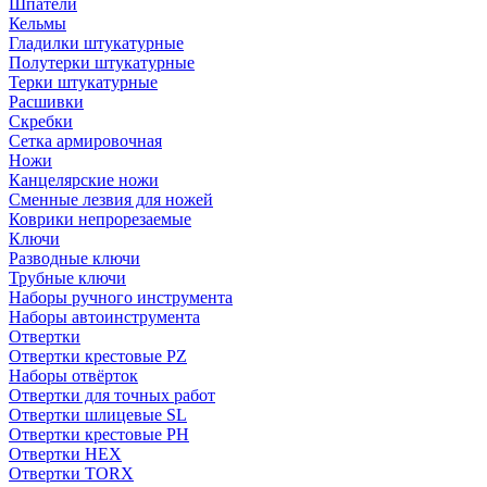
Шпатели
Кельмы
Гладилки штукатурные
Полутерки штукатурные
Терки штукатурные
Расшивки
Скребки
Сетка армировочная
Ножи
Канцелярские ножи
Сменные лезвия для ножей
Коврики непрорезаемые
Ключи
Разводные ключи
Трубные ключи
Наборы ручного инструмента
Наборы автоинструмента
Отвертки
Отвертки крестовые PZ
Наборы отвёрток
Отвертки для точных работ
Отвертки шлицевые SL
Отвертки крестовые PH
Отвертки HEX
Отвертки TORX