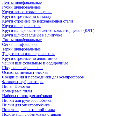
Ленты шлифовальные
Губки шлифовальные
Круги лепестковые веерные
Круги отрезные по металлу
Круги отрезные по нержавеющей стали
Круги шлифовальные
Круги шлифовальные лепестковые торцевые (КЛТ)
Круги шлифовальные на липучке
Листы шлифовальные
Сетка шлифовальная
Терки шлифовальные
Треугольники шлифовальные
Круги отрезные по алюминию
Чашки шлифовальные и обдирочные
Шкурка шлифовальная
Оснастка пневматическая
Соединения и переходники для компрессоров
Фильтры, лубрикаторы
Пилы, Полотна
Кольцевые пилы
Наборы пилок для лобзиков
Пилки для ручного лобзика
Пилки для электролобзика
Полотна для ленточной пилы
Полотна для лобзиковых станков