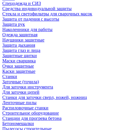
Спецодежда и СИЗ
Средства индивидуальной защиты
Стекла и светофильтры для сварочных масок
Защита от падения с высоты
Защита рук
Наколенники для работы
Одежда защитная
Наушники защитные
Защита дыхания
Защита глаз и лица
Защитные щитки
Маски сварщика
Очки защитные
Каски защитные
Станки
Заточные (точила)
Для заточки инструмента
Для заточки цепей
Станки для заточки сверл, ножей, ножниц
Ленточные пилы
Распиловочные станки
Строительное оборудование
Станции для прогрева бетона
Бетономешалки
Пылесосы строительные