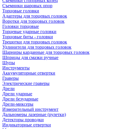
Съемники стопорных колец
Съемники шаровых опор
Торцовые головки
Адаптеры для торцевых головок
Воротки для торцовых головок
Головки торцовые
Торцевые ударные головки
Торцовые биты - головки
Трещотки для торцовых головок
Удлинители для торцовых головок
Шарниры карданные для торцовых головок
Шприцы для смазки ручные
Щупы
Инструменты
Аккумуляторные отвертки
Граверы
Электрические граверы
Дрели
Дрели ударные
Дрели безударные
Дрели-миксеры
Измерительный инструмент
Дальномеры лазерные (рулетки)
Детекторы проводки
Индикаторные отвертки