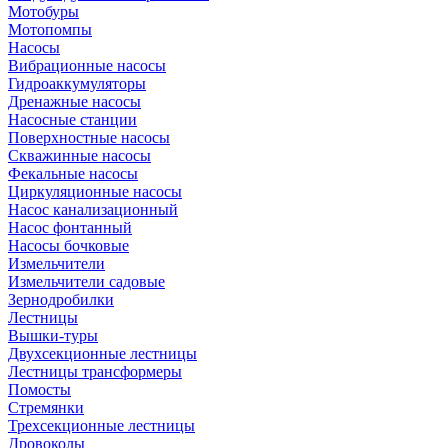
Мотобуры
Мотопомпы
Насосы
Вибрационные насосы
Гидроаккумуляторы
Дренажные насосы
Насосные станции
Поверхностные насосы
Скважинные насосы
Фекальные насосы
Циркуляционные насосы
Насос канализационный
Насос фонтанный
Насосы бочковые
Измельчители
Измельчители садовые
Зернодробилки
Лестницы
Вышки-туры
Двухсекционные лестницы
Лестницы трансформеры
Помосты
Стремянки
Трехсекционные лестницы
Дровоколы