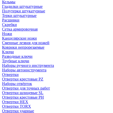
Кельмы
Гладилки штукатурные
Полутерки штукатурные
Терки штукатурные
Расшивки
Скребки
Сетка армировочная
Ножи
Канцелярские ножи
Сменные лезвия для ножей
Коврики непрорезаемые
Ключи
Разводные ключи
Трубные ключи
Наборы ручного инструмента
Наборы автоинструмента
Отвертки
Отвертки крестовые PZ
Наборы отвёрток
Отвертки для точных работ
Отвертки шлицевые SL
Отвертки крестовые PH
Отвертки HEX
Отвертки TORX
Отвертки ударные