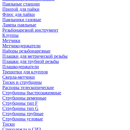
Паяльные станции
Припой для пайки
Флюс для пайки
Паяльники газовые
Лампы паяльные
Резьбонарезной инструмент
Клуппы
Метчики
Метчикодержатели
Наборы резьбонарезные
Плашки для метрической резьбы
Плашки для трубной резьбы
Плашкодержатели
Трещотки для клуппов
Сверла-метчики
Тиски и струбцины
Распоры телескопические
Струбцины быстрозажимные
Струбцины ременные
Струбцины тип F
Струбцины тип G
Струбцины трубные
Струбцины угловые
Тиски
Спецодежда и СИЗ