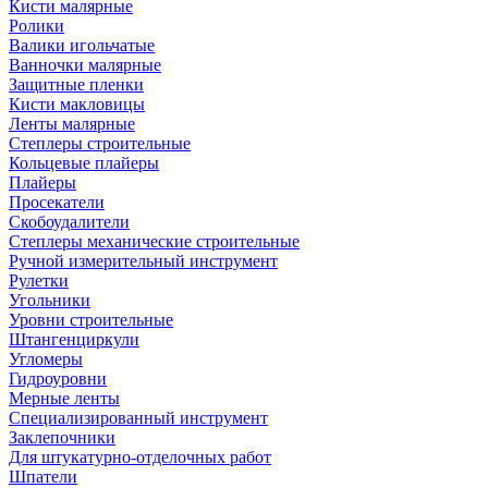
Кисти малярные
Ролики
Валики игольчатые
Ванночки малярные
Защитные пленки
Кисти макловицы
Ленты малярные
Степлеры строительные
Кольцевые плайеры
Плайеры
Просекатели
Скобоудалители
Степлеры механические строительные
Ручной измерительный инструмент
Рулетки
Угольники
Уровни строительные
Штангенциркули
Угломеры
Гидроуровни
Мерные ленты
Специализированный инструмент
Заклепочники
Для штукатурно-отделочных работ
Шпатели