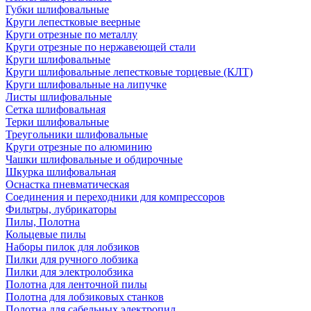
Губки шлифовальные
Круги лепестковые веерные
Круги отрезные по металлу
Круги отрезные по нержавеющей стали
Круги шлифовальные
Круги шлифовальные лепестковые торцевые (КЛТ)
Круги шлифовальные на липучке
Листы шлифовальные
Сетка шлифовальная
Терки шлифовальные
Треугольники шлифовальные
Круги отрезные по алюминию
Чашки шлифовальные и обдирочные
Шкурка шлифовальная
Оснастка пневматическая
Соединения и переходники для компрессоров
Фильтры, лубрикаторы
Пилы, Полотна
Кольцевые пилы
Наборы пилок для лобзиков
Пилки для ручного лобзика
Пилки для электролобзика
Полотна для ленточной пилы
Полотна для лобзиковых станков
Полотна для сабельных электропил