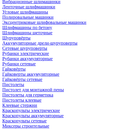
Вибрационные шлимашинки
Ленточные шлифмашинки
Угловые шлифмашины
Полировальные машинки
Эксцентриковые шлифовальные машинки
Шлифмашины по бетону
Шлифмашины щеточные
Шуруповёрты
Аккумуляторные дрели-шуруповерты
Сетевые шуруповерты
Рубанки электрические
Рубанки аккумуляторные
Рубанки сетевые
Гайковёрты
Гайковерты аккумуляторные
Гайковёрты сетевые
Пистолеты
Пистолет для монтажной пены
Пистолеты для герметика
Пистолеты клеевые
Клеевые стержни
Краскопульты электрические
Краскопульты аккумуляторные
Краскопульты сетевые
Миксеры строительные