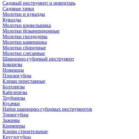
Садовый инструмент и инвентарь
Садовые тачки
Молотки и кувалды
Кувалды
Молотки кровельщика
Молотки безынерционные
Молотки гвоздодеры
Молотки каменщика
Молотки сборочные
Молотки слесарные
Шарнирно-губцевый инструмент
Бокорезы
Ножницы
Плоскогубцы
Клещи переставные
Болторезы
Кабелерезы
Труборезы
Кусачки
Набор шарнирно-губцевых инструментов
Тонкогубцы
Зажимы
Кримперы
Клещи строительные
Круглогубцы