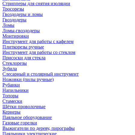
Стрипперы для снятия изоляции
Тросорезы
Гвоздодеры и ломы
Гвоздодеры
Ломы
Ломы-гвоздодеры
Монтировки
Инструмент для работы с кафелем
Плиткорезы ручные
Инструмент для работы со стеклом
Присоски для стекла
Стеклорезы
Зубила
Слесарный и столярный инструмент
Ножовки (пилы ручные)
Рубанки
Напильники
Топоры
Стамески
Щётки проволочные
Кернеры
Паяльное оборудование
Газовые горелки
Выжигатели по дереву, пирографы
Паяльники электрические