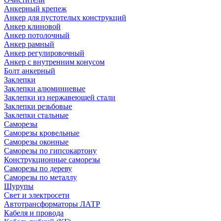
Анкерный крепеж
Анкер для пустотелых конструкций
Анкер клиновой
Анкер потолочный
Анкер рамный
Анкер регулировочный
Анкер с внутренним конусом
Болт анкерный
Заклепки
Заклепки алюминиевые
Заклепки из нержавеющей стали
Заклепки резьбовые
Заклепки стальные
Саморезы
Саморезы кровельные
Саморезы оконные
Саморезы по гипсокартону
Конструкционные саморезы
Саморезы по дереву
Саморезы по металлу
Шурупы
Свет и электросети
Автотрансформаторы ЛАТР
Кабеля и провода