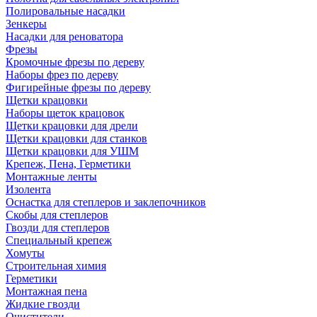
Полировальные насадки
Зенкеры
Насадки для реноватора
Фрезы
Кромочные фрезы по дереву
Наборы фрез по дереву
Фигирейные фрезы по дереву
Щетки крацовки
Наборы щеток крацовок
Щетки крацовки для дрели
Щетки крацовки для станков
Щетки крацовки для УШМ
Крепеж, Пена, Герметики
Монтажные ленты
Изолента
Оснастка для степлеров и заклепочников
Скобы для степлеров
Гвозди для степлеров
Специальный крепеж
Хомуты
Строительная химия
Герметики
Монтажная пена
Жидкие гвозди
Очистители