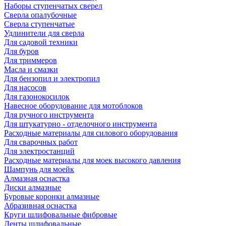
Наборы ступенчатых сверел
Сверла опалубочные
Сверла ступенчатые
Удлинители для сверла
Для садовой техники
Для буров
Для триммеров
Масла и смазки
Для бензопил и электропил
Для насосов
Для газонокосилок
Навесное оборудование для мотоблоков
Для ручного инструмента
Для штукатурно - отделочного инструмента
Расходные материалы для силового оборудования
Для сварочных работ
Для электростанций
Расходные материалы для моек высокого давления
Шампунь для моейк
Алмазная оснастка
Диски алмазные
Буровые коронки алмазные
Абразивная оснастка
Круги шлифовальные фибровые
Ленты шлифовальные