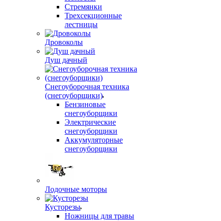
Стремянки
Трехсекционные
лестницы
Дровоколы
Душ дачный
Снегоуборочная техника
(снегоуборщики)
Бензиновые
снегоуборщики
Электрические
снегоуборщики
Аккумуляторные
снегоуборщики
Лодочные моторы
Кусторезы
Ножницы для травы