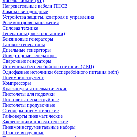
Кабель гибкий (КГ)
Нагревательные кабели ПНСВ
Лампы светодиодные
Устройства защиты, контроля и управления
Реле контроля напряжения
Силовая техника
Генераторы (электростанции)
Бензиновые генераторы
Газовые генераторы
Дизельные генераторы
Инверторные генераторы
Сварочные генераторы
Источники бесперебойного питания (ИБП)
Однофазные источники бесперебойного питания (ибп)
Пневмоинструмент
Компрессоры
Краскопульты пневматические
Пистолеты для подкачки
Пистолеты пескоструйные
Пистолеты продувочные
Степлеры пневматические
Гайковерты пневматические
Заклепочники пневматические
Пневмоинструментальные наборы
Шланги воздушные