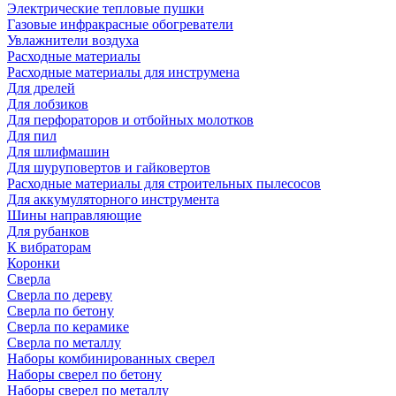
Электрические тепловые пушки
Газовые инфракрасные обогреватели
Увлажнители воздуха
Расходные материалы
Расходные материалы для инструмена
Для дрелей
Для лобзиков
Для перфораторов и отбойных молотков
Для пил
Для шлифмашин
Для шуруповертов и гайковертов
Расходные материалы для строительных пылесосов
Для аккумуляторного инструмента
Шины направляющие
Для рубанков
К вибраторам
Коронки
Сверла
Сверла по дереву
Сверла по бетону
Сверла по керамике
Сверла по металлу
Наборы комбинированных сверел
Наборы сверел по бетону
Наборы сверел по металлу