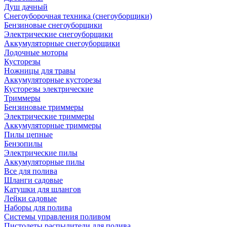
Душ дачный
Снегоуборочная техника (снегоуборщики)
Бензиновые снегоуборщики
Электрические снегоуборщики
Аккумуляторные снегоуборщики
Лодочные моторы
Кусторезы
Ножницы для травы
Аккумуляторные кусторезы
Кусторезы электрические
Триммеры
Бензиновые триммеры
Электрические триммеры
Аккумуляторные триммеры
Пилы цепные
Бензопилы
Электрические пилы
Аккумуляторные пилы
Все для полива
Шланги садовые
Катушки для шлангов
Лейки садовые
Наборы для полива
Системы управления поливом
Пистолеты распылители для полива