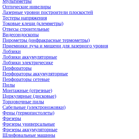
Мультиметры
Оптические нивелиры
Лазерные уровни построители плоскостей
Тестеры напряжения
Токовые клещи (клемметры)
Отвесы строительные
Видеоэндоскопы
Пирометры (инфракрасные термометры)
Приемники луча и мишени для лазерного уровня
Лобзики
Лобзики аккумуляторные
Лобзики электричесике
Перфораторы
Перфораторы аккумуляторные
Перфораторы сетевые
Пилы
Монтажные (отрезные)
Циркулярные (дисковые)
Торцовочные пилы
Сабельные (электроножовки)
Фены (термопистолеты)
Фрезеры
Фрезеры универсальные
Фрезеры аккумуляторные
Шлифовальные машины