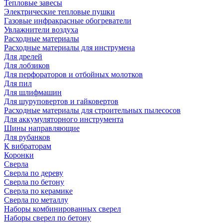
Тепловые завесы
Электрические тепловые пушки
Газовые инфракрасные обогреватели
Увлажнители воздуха
Расходные материалы
Расходные материалы для инструмена
Для дрелей
Для лобзиков
Для перфораторов и отбойных молотков
Для пил
Для шлифмашин
Для шуруповертов и гайковертов
Расходные материалы для строительных пылесосов
Для аккумуляторного инструмента
Шины направляющие
Для рубанков
К вибраторам
Коронки
Сверла
Сверла по дереву
Сверла по бетону
Сверла по керамике
Сверла по металлу
Наборы комбинированных сверел
Наборы сверел по бетону