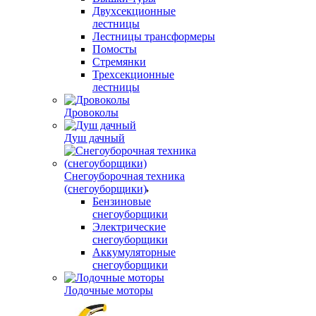
Двухсекционные
лестницы
Лестницы трансформеры
Помосты
Стремянки
Трехсекционные
лестницы
Дровоколы
Душ дачный
Снегоуборочная техника
(снегоуборщики)
Бензиновые
снегоуборщики
Электрические
снегоуборщики
Аккумуляторные
снегоуборщики
Лодочные моторы