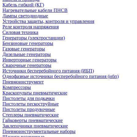
Кабель гибкий (КГ)
Нагревательные кабели ПНСВ
Лампы светодиодные
Устройства защиты, контроля и управления
Реле контроля напряжения
Силовая техника
Генераторы (электростанции)
Бензиновые генераторы
Газовые генераторы
Дизельные генераторы
Инверторные генераторы
Сварочные генераторы
Источники бесперебойного питания (ИБП)
Однофазные источники бесперебойного питания (ибп)
Пневмоинструмент
Компрессоры
Краскопульты пневматические
Пистолеты для подкачки
Пистолеты пескоструйные
Пистолеты продувочные
Степлеры пневматические
Гайковерты пневматические
Заклепочники пневматические
Пневмоинструментальные наборы
Шланги воздушные