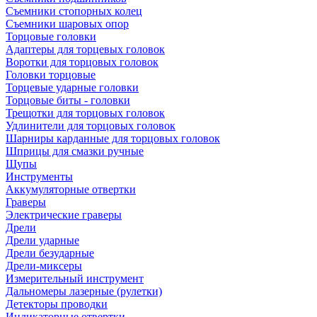
Съемники стопорных колец
Съемники шаровых опор
Торцовые головки
Адаптеры для торцевых головок
Воротки для торцовых головок
Головки торцовые
Торцевые ударные головки
Торцовые биты - головки
Трещотки для торцовых головок
Удлинители для торцовых головок
Шарниры карданные для торцовых головок
Шприцы для смазки ручные
Щупы
Инструменты
Аккумуляторные отвертки
Граверы
Электрические граверы
Дрели
Дрели ударные
Дрели безударные
Дрели-миксеры
Измерительный инструмент
Дальномеры лазерные (рулетки)
Детекторы проводки
Индикаторные отвертки