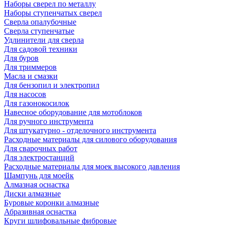
Наборы сверел по металлу
Наборы ступенчатых сверел
Сверла опалубочные
Сверла ступенчатые
Удлинители для сверла
Для садовой техники
Для буров
Для триммеров
Масла и смазки
Для бензопил и электропил
Для насосов
Для газонокосилок
Навесное оборудование для мотоблоков
Для ручного инструмента
Для штукатурно - отделочного инструмента
Расходные материалы для силового оборудования
Для сварочных работ
Для электростанций
Расходные материалы для моек высокого давления
Шампунь для моейк
Алмазная оснастка
Диски алмазные
Буровые коронки алмазные
Абразивная оснастка
Круги шлифовальные фибровые