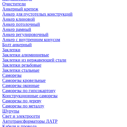
Очистители
Анкерный крепеж
Анкер для пустотелых конструкций
Анкер клиновой
Анкер потолочный
Анкер рамный
Анкер регулировочный
Анкер с внутренним конусом
Болт анкерный
Заклепки
Заклепки алюминиевые
Заклепки из нержавеющей стали
Заклепки резьбовые
Заклепки стальные
Саморезы
Саморезы кровельные
Саморезы оконные
Саморезы по гипсокартону
Конструкционные саморезы
Саморезы по дереву
Саморезы по металлу
Шурупы
Свет и электросети
Автотрансформаторы ЛАТР
Кабеля и провода