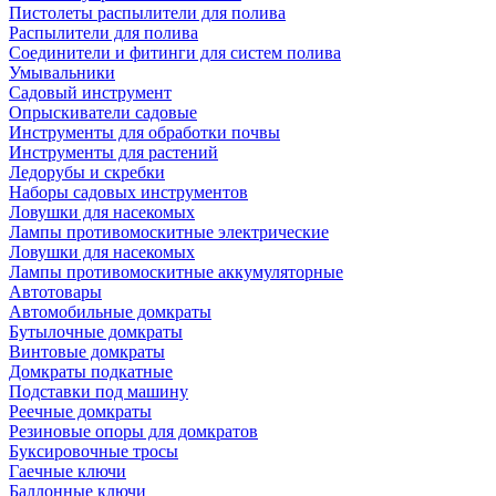
Пистолеты распылители для полива
Распылители для полива
Соединители и фитинги для систем полива
Умывальники
Садовый инструмент
Опрыскиватели садовые
Инструменты для обработки почвы
Инструменты для растений
Ледорубы и скребки
Наборы садовых инструментов
Ловушки для насекомых
Лампы противомоскитные электрические
Ловушки для насекомых
Лампы противомоскитные аккумуляторные
Автотовары
Автомобильные домкраты
Бутылочные домкраты
Винтовые домкраты
Домкраты подкатные
Подставки под машину
Реечные домкраты
Резиновые опоры для домкратов
Буксировочные тросы
Гаечные ключи
Баллонные ключи