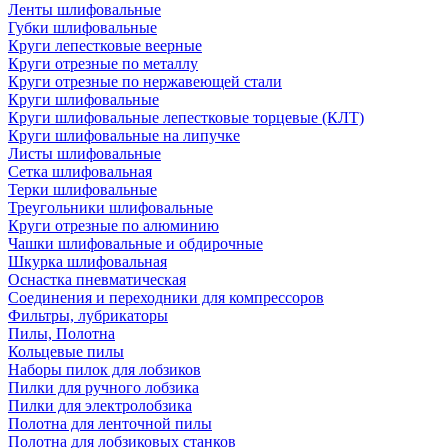
Ленты шлифовальные
Губки шлифовальные
Круги лепестковые веерные
Круги отрезные по металлу
Круги отрезные по нержавеющей стали
Круги шлифовальные
Круги шлифовальные лепестковые торцевые (КЛТ)
Круги шлифовальные на липучке
Листы шлифовальные
Сетка шлифовальная
Терки шлифовальные
Треугольники шлифовальные
Круги отрезные по алюминию
Чашки шлифовальные и обдирочные
Шкурка шлифовальная
Оснастка пневматическая
Соединения и переходники для компрессоров
Фильтры, лубрикаторы
Пилы, Полотна
Кольцевые пилы
Наборы пилок для лобзиков
Пилки для ручного лобзика
Пилки для электролобзика
Полотна для ленточной пилы
Полотна для лобзиковых станков