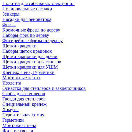
Полотна для сабельных электропил
Полировальные насадки
Зенкеры
Насадки для реноватора
Фрезы
Кромочные фрезы по дереву
Наборы фрез по дереву
Фигирейные фрезы по дереву
Щетки крацовки
Наборы щеток крацовок
Щетки крацовки для дрели
Щетки крацовки для станков
Щетки крацовки для УШМ
Крепеж, Пена, Герметики
Монтажные ленты
Изолента
Оснастка для степлеров и заклепочников
Скобы для степлеров
Гвозди для степлеров
Специальный крепеж
Хомуты
Строительная химия
Герметики
Монтажная пена
Жидкие гвозди