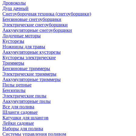
Дровоколы
Душ дачный
Снегоуборочная техника (снегоуборщики)
Бензиновые снегоуборщики
Электрические снегоуборщики
Аккумуляторные снегоуборщики
Лодочные моторы
Кусторезы
Ножницы для травы
Аккумуляторные кусторезы
Кусторезы электрические
Триммеры
Бензиновые триммеры
Электрические триммеры
Аккумуляторные триммеры
Пилы цепные
Бензопилы
Электрические пилы
Аккумуляторные пилы
Все для полива
Шланги садовые
Катушки для шлангов
Лейки садовые
Наборы для полива
Системы управления поливом