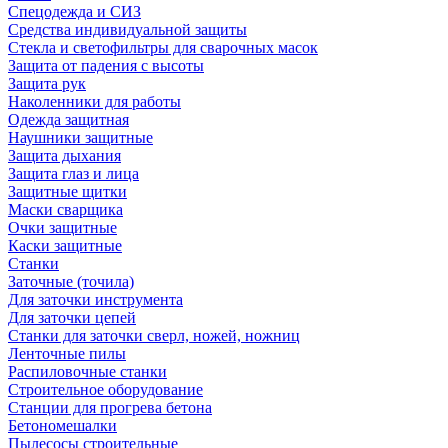
Спецодежда и СИЗ
Средства индивидуальной защиты
Стекла и светофильтры для сварочных масок
Защита от падения с высоты
Защита рук
Наколенники для работы
Одежда защитная
Наушники защитные
Защита дыхания
Защита глаз и лица
Защитные щитки
Маски сварщика
Очки защитные
Каски защитные
Станки
Заточные (точила)
Для заточки инструмента
Для заточки цепей
Станки для заточки сверл, ножей, ножниц
Ленточные пилы
Распиловочные станки
Строительное оборудование
Станции для прогрева бетона
Бетономешалки
Пылесосы строительные