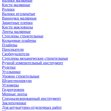
Валики малярные
Кисти малярные
Ролики
Валики игольчатые
Ванночки малярные
Защитные пленки
Кисти макловицы
Ленты малярные
Степлеры строительные
Кольцевые плайеры
Плайеры
Просекатели
Скобоудалители
Степлеры механические строительные
Ручной измерительный инструмент
Рулетки
Угольники
Уровни строительные
Штангенциркули
Угломеры
Гидроуровни
Мерные ленты
Специализированный инструмент
Заклепочники
Для штукатурно-отделочных работ