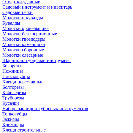
Отвертки ударные
Садовый инструмент и инвентарь
Садовые тачки
Молотки и кувалды
Кувалды
Молотки кровельщика
Молотки безынерционные
Молотки гвоздодеры
Молотки каменщика
Молотки сборочные
Молотки слесарные
Шарнирно-губцевый инструмент
Бокорезы
Ножницы
Плоскогубцы
Клещи переставные
Болторезы
Кабелерезы
Труборезы
Кусачки
Набор шарнирно-губцевых инструментов
Тонкогубцы
Зажимы
Кримперы
Клещи строительные