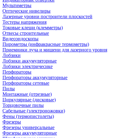
Мультиметры
Оптические нивелиры
Лазерные уровни построители плоскостей
Тестеры напряжения
Токовые клещи (клемметры)
Отвесы строительные
Видеоэндоскопы
Пирометры (инфракрасные термометры)
Приемники луча и мишени для лазерного уровня
Лобзики
Лобзики аккумуляторные
Лобзики электричесике
Перфораторы
Перфораторы аккумуляторные
Перфораторы сетевые
Пилы
Монтажные (отрезные)
Циркулярные (дисковые)
Торцовочные пилы
Сабельные (электроножовки)
Фены (термопистолеты)
Фрезеры
Фрезеры универсальные
Фрезеры аккумуляторные