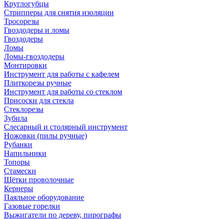
Круглогубцы
Стрипперы для снятия изоляции
Тросорезы
Гвоздодеры и ломы
Гвоздодеры
Ломы
Ломы-гвоздодеры
Монтировки
Инструмент для работы с кафелем
Плиткорезы ручные
Инструмент для работы со стеклом
Присоски для стекла
Стеклорезы
Зубила
Слесарный и столярный инструмент
Ножовки (пилы ручные)
Рубанки
Напильники
Топоры
Стамески
Щётки проволочные
Кернеры
Паяльное оборудование
Газовые горелки
Выжигатели по дереву, пирографы