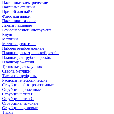
Паяльники электрические
Паяльные станции
Припой для пайки
Флюс для пайки
Паяльники газовые
Лампы паяльные
Резьбонарезной инструмент
Клуппы
Метчики
Метчикодержатели
Наборы резьбонарезные
Плашки для метрической резьбы
Плашки для трубной резьбы
Плашкодержатели
Трещотки для клуппов
Сверла-метчики
Тиски и струбцины
Распоры телескопические
Струбцины быстрозажимные
Струбцины ременные
Струбцины тип F
Струбцины тип G
Струбцины трубные
Струбцины угловые
Тиски