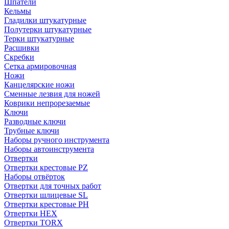
Шпатели
Кельмы
Гладилки штукатурные
Полутерки штукатурные
Терки штукатурные
Расшивки
Скребки
Сетка армировочная
Ножи
Канцелярские ножи
Сменные лезвия для ножей
Коврики непрорезаемые
Ключи
Разводные ключи
Трубные ключи
Наборы ручного инструмента
Наборы автоинструмента
Отвертки
Отвертки крестовые PZ
Наборы отвёрток
Отвертки для точных работ
Отвертки шлицевые SL
Отвертки крестовые PH
Отвертки HEX
Отвертки TORX