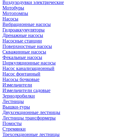
Воздуходувки электрические
Мотобуры
Мотопомпы
Насосы
Вибрационные насосы
Гидроаккумуляторы
Дренажные насосы
Насосные станции
Поверхностные насосы
Скважинные насосы
Фекальные насосы
Циркуляционные насосы
Насос канализационный
Насос фонтанный
Насосы бочковые
Измельчители
Измельчители садовые
Зернодробилки
Лестницы
Вышки-туры
Двухсекционные лестницы
Лестницы трансформеры
Помосты
Стремянки
Трехсекционные лестницы