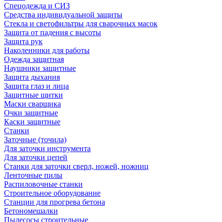
Спецодежда и СИЗ
Средства индивидуальной защиты
Стекла и светофильтры для сварочных масок
Защита от падения с высоты
Защита рук
Наколенники для работы
Одежда защитная
Наушники защитные
Защита дыхания
Защита глаз и лица
Защитные щитки
Маски сварщика
Очки защитные
Каски защитные
Станки
Заточные (точила)
Для заточки инструмента
Для заточки цепей
Станки для заточки сверл, ножей, ножниц
Ленточные пилы
Распиловочные станки
Строительное оборудование
Станции для прогрева бетона
Бетономешалки
Пылесосы строительные