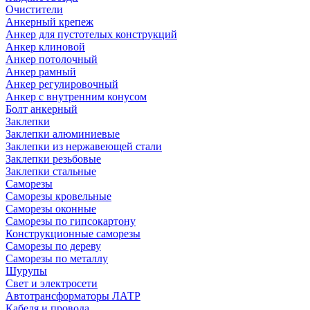
Очистители
Анкерный крепеж
Анкер для пустотелых конструкций
Анкер клиновой
Анкер потолочный
Анкер рамный
Анкер регулировочный
Анкер с внутренним конусом
Болт анкерный
Заклепки
Заклепки алюминиевые
Заклепки из нержавеющей стали
Заклепки резьбовые
Заклепки стальные
Саморезы
Саморезы кровельные
Саморезы оконные
Саморезы по гипсокартону
Конструкционные саморезы
Саморезы по дереву
Саморезы по металлу
Шурупы
Свет и электросети
Автотрансформаторы ЛАТР
Кабеля и провода