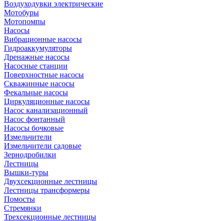
Воздуходувки электрические
Мотобуры
Мотопомпы
Насосы
Вибрационные насосы
Гидроаккумуляторы
Дренажные насосы
Насосные станции
Поверхностные насосы
Скважинные насосы
Фекальные насосы
Циркуляционные насосы
Насос канализационный
Насос фонтанный
Насосы бочковые
Измельчители
Измельчители садовые
Зернодробилки
Лестницы
Вышки-туры
Двухсекционные лестницы
Лестницы трансформеры
Помосты
Стремянки
Трехсекционные лестницы