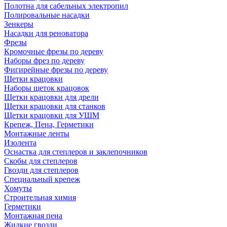
Полотна для сабельных электропил
Полировальные насадки
Зенкеры
Насадки для реноватора
Фрезы
Кромочные фрезы по дереву
Наборы фрез по дереву
Фигирейные фрезы по дереву
Щетки крацовки
Наборы щеток крацовок
Щетки крацовки для дрели
Щетки крацовки для станков
Щетки крацовки для УШМ
Крепеж, Пена, Герметики
Монтажные ленты
Изолента
Оснастка для степлеров и заклепочников
Скобы для степлеров
Гвозди для степлеров
Специальный крепеж
Хомуты
Строительная химия
Герметики
Монтажная пена
Жидкие гвозди