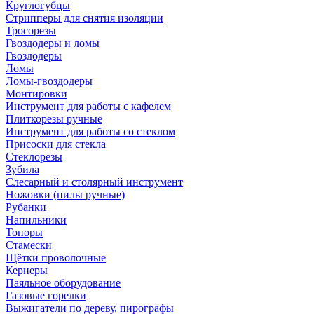
Круглогубцы
Стрипперы для снятия изоляции
Тросорезы
Гвоздодеры и ломы
Гвоздодеры
Ломы
Ломы-гвоздодеры
Монтировки
Инструмент для работы с кафелем
Плиткорезы ручные
Инструмент для работы со стеклом
Присоски для стекла
Стеклорезы
Зубила
Слесарный и столярный инструмент
Ножовки (пилы ручные)
Рубанки
Напильники
Топоры
Стамески
Щётки проволочные
Кернеры
Паяльное оборудование
Газовые горелки
Выжигатели по дереву, пирографы