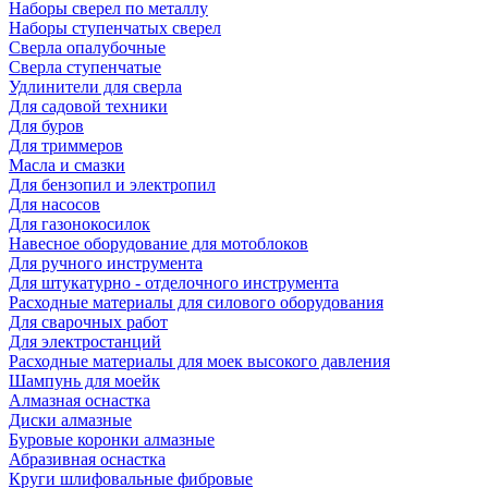
Наборы сверел по металлу
Наборы ступенчатых сверел
Сверла опалубочные
Сверла ступенчатые
Удлинители для сверла
Для садовой техники
Для буров
Для триммеров
Масла и смазки
Для бензопил и электропил
Для насосов
Для газонокосилок
Навесное оборудование для мотоблоков
Для ручного инструмента
Для штукатурно - отделочного инструмента
Расходные материалы для силового оборудования
Для сварочных работ
Для электростанций
Расходные материалы для моек высокого давления
Шампунь для моейк
Алмазная оснастка
Диски алмазные
Буровые коронки алмазные
Абразивная оснастка
Круги шлифовальные фибровые