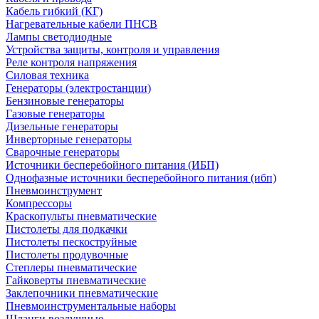
Кабель гибкий (КГ)
Нагревательные кабели ПНСВ
Лампы светодиодные
Устройства защиты, контроля и управления
Реле контроля напряжения
Силовая техника
Генераторы (электростанции)
Бензиновые генераторы
Газовые генераторы
Дизельные генераторы
Инверторные генераторы
Сварочные генераторы
Источники бесперебойного питания (ИБП)
Однофазные источники бесперебойного питания (ибп)
Пневмоинструмент
Компрессоры
Краскопульты пневматические
Пистолеты для подкачки
Пистолеты пескоструйные
Пистолеты продувочные
Степлеры пневматические
Гайковерты пневматические
Заклепочники пневматические
Пневмоинструментальные наборы
Шланги воздушные