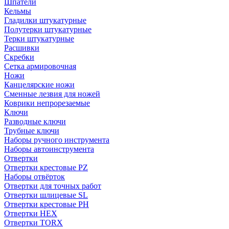
Шпатели
Кельмы
Гладилки штукатурные
Полутерки штукатурные
Терки штукатурные
Расшивки
Скребки
Сетка армировочная
Ножи
Канцелярские ножи
Сменные лезвия для ножей
Коврики непрорезаемые
Ключи
Разводные ключи
Трубные ключи
Наборы ручного инструмента
Наборы автоинструмента
Отвертки
Отвертки крестовые PZ
Наборы отвёрток
Отвертки для точных работ
Отвертки шлицевые SL
Отвертки крестовые PH
Отвертки HEX
Отвертки TORX