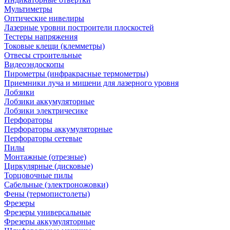
Мультиметры
Оптические нивелиры
Лазерные уровни построители плоскостей
Тестеры напряжения
Токовые клещи (клемметры)
Отвесы строительные
Видеоэндоскопы
Пирометры (инфракрасные термометры)
Приемники луча и мишени для лазерного уровня
Лобзики
Лобзики аккумуляторные
Лобзики электричесике
Перфораторы
Перфораторы аккумуляторные
Перфораторы сетевые
Пилы
Монтажные (отрезные)
Циркулярные (дисковые)
Торцовочные пилы
Сабельные (электроножовки)
Фены (термопистолеты)
Фрезеры
Фрезеры универсальные
Фрезеры аккумуляторные