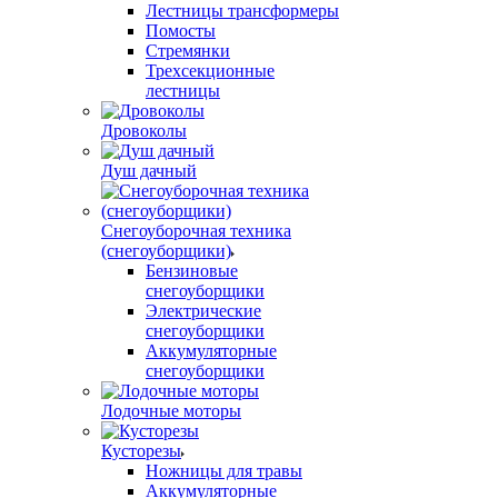
Лестницы трансформеры
Помосты
Стремянки
Трехсекционные
лестницы
Дровоколы
Душ дачный
Снегоуборочная техника
(снегоуборщики)
Бензиновые
снегоуборщики
Электрические
снегоуборщики
Аккумуляторные
снегоуборщики
Лодочные моторы
Кусторезы
Ножницы для травы
Аккумуляторные