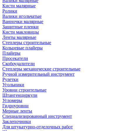
Валики малярные
Кисти малярные
Ролики
Валики игольчатые
Ванночки малярные
Защитные пленки
Кисти макловицы
Ленты малярные
Степлеры строительные
Кольцевые плайеры
Плайеры
Просекатели
Скобоудалители
Степлеры механические строительные
Ручной измерительный инструмент
Рулетки
Угольники
Уровни строительные
Штангенциркули
Угломеры
Гидроуровни
Мерные ленты
Специализированный инструмент
Заклепочники
Для штукатурно-отделочных работ