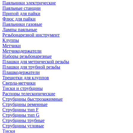
Паяльники электрические
Паяльные станции
Припой для пайки
Флюс для пайки
Паяльники газовые
Лампы паяльные
Резьбонарезной инструмент
Клуппы
Метчики
Метчикодержатели
Наборы резьбонарезные
Плашки для метрической резьбы
Плашки для трубной резьбы
Плашкодержатели
Трещотки для клуппов
Сверла-метчики
Тиски и струбцины
Распоры телескопические
Струбцины быстрозажимные
Струбцины ременные
Струбцины тип F
Струбцины тип G
Струбцины трубные
Струбцины угловые
Тиски