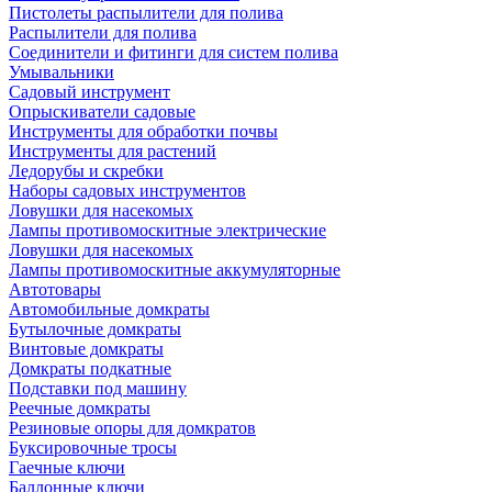
Пистолеты распылители для полива
Распылители для полива
Соединители и фитинги для систем полива
Умывальники
Садовый инструмент
Опрыскиватели садовые
Инструменты для обработки почвы
Инструменты для растений
Ледорубы и скребки
Наборы садовых инструментов
Ловушки для насекомых
Лампы противомоскитные электрические
Ловушки для насекомых
Лампы противомоскитные аккумуляторные
Автотовары
Автомобильные домкраты
Бутылочные домкраты
Винтовые домкраты
Домкраты подкатные
Подставки под машину
Реечные домкраты
Резиновые опоры для домкратов
Буксировочные тросы
Гаечные ключи
Баллонные ключи