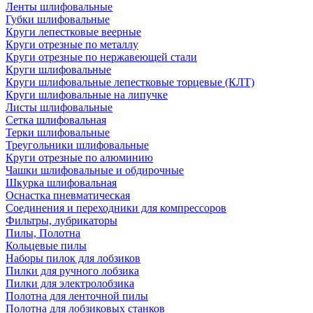
Ленты шлифовальные
Губки шлифовальные
Круги лепестковые веерные
Круги отрезные по металлу
Круги отрезные по нержавеющей стали
Круги шлифовальные
Круги шлифовальные лепестковые торцевые (КЛТ)
Круги шлифовальные на липучке
Листы шлифовальные
Сетка шлифовальная
Терки шлифовальные
Треугольники шлифовальные
Круги отрезные по алюминию
Чашки шлифовальные и обдирочные
Шкурка шлифовальная
Оснастка пневматическая
Соединения и переходники для компрессоров
Фильтры, лубрикаторы
Пилы, Полотна
Кольцевые пилы
Наборы пилок для лобзиков
Пилки для ручного лобзика
Пилки для электролобзика
Полотна для ленточной пилы
Полотна для лобзиковых станков