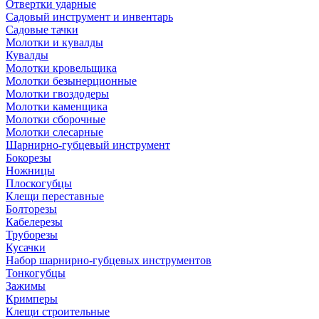
Отвертки ударные
Садовый инструмент и инвентарь
Садовые тачки
Молотки и кувалды
Кувалды
Молотки кровельщика
Молотки безынерционные
Молотки гвоздодеры
Молотки каменщика
Молотки сборочные
Молотки слесарные
Шарнирно-губцевый инструмент
Бокорезы
Ножницы
Плоскогубцы
Клещи переставные
Болторезы
Кабелерезы
Труборезы
Кусачки
Набор шарнирно-губцевых инструментов
Тонкогубцы
Зажимы
Кримперы
Клещи строительные