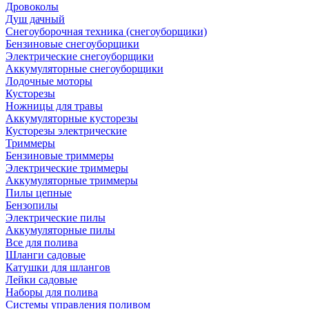
Дровоколы
Душ дачный
Снегоуборочная техника (снегоуборщики)
Бензиновые снегоуборщики
Электрические снегоуборщики
Аккумуляторные снегоуборщики
Лодочные моторы
Кусторезы
Ножницы для травы
Аккумуляторные кусторезы
Кусторезы электрические
Триммеры
Бензиновые триммеры
Электрические триммеры
Аккумуляторные триммеры
Пилы цепные
Бензопилы
Электрические пилы
Аккумуляторные пилы
Все для полива
Шланги садовые
Катушки для шлангов
Лейки садовые
Наборы для полива
Системы управления поливом