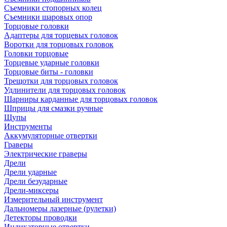
Съемники стопорных колец
Съемники шаровых опор
Торцовые головки
Адаптеры для торцевых головок
Воротки для торцовых головок
Головки торцовые
Торцевые ударные головки
Торцовые биты - головки
Трещотки для торцовых головок
Удлинители для торцовых головок
Шарниры карданные для торцовых головок
Шприцы для смазки ручные
Щупы
Инструменты
Аккумуляторные отвертки
Граверы
Электрические граверы
Дрели
Дрели ударные
Дрели безударные
Дрели-миксеры
Измерительный инструмент
Дальномеры лазерные (рулетки)
Детекторы проводки
Индикаторные отвертки