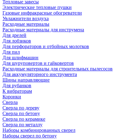
Тепловые завесы
Электрические тепловые пушки
Газовые инфракрасные обогреватели
Увлажнители воздуха
Расходные материалы
Расходные материалы для инструмена
Для дрелей
Для лобзиков
Для перфораторов и отбойных молотков
Для пил
Для шлифмашин
Для шуруповертов и гайковертов
Расходные материалы для строительных пылесосов
Для аккумуляторного инструмента
Шины направляющие
Для рубанков
К вибраторам
Коронки
Сверла
Сверла по дереву
Сверла по бетону
Сверла по керамике
Сверла по металлу
Наборы комбинированных сверел
Наборы сверел по бетону