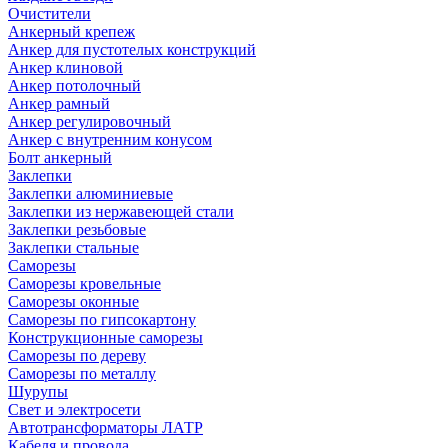
Очистители
Анкерный крепеж
Анкер для пустотелых конструкций
Анкер клиновой
Анкер потолочный
Анкер рамный
Анкер регулировочный
Анкер с внутренним конусом
Болт анкерный
Заклепки
Заклепки алюминиевые
Заклепки из нержавеющей стали
Заклепки резьбовые
Заклепки стальные
Саморезы
Саморезы кровельные
Саморезы оконные
Саморезы по гипсокартону
Конструкционные саморезы
Саморезы по дереву
Саморезы по металлу
Шурупы
Свет и электросети
Автотрансформаторы ЛАТР
Кабеля и провода