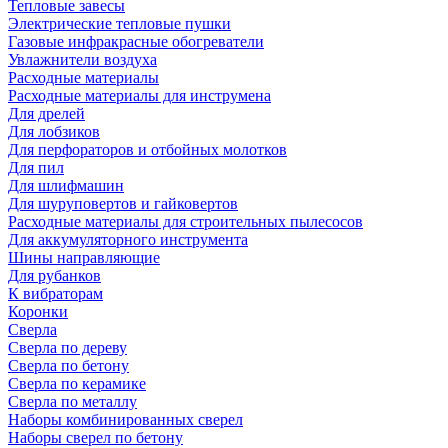
Тепловые завесы
Электрические тепловые пушки
Газовые инфракрасные обогреватели
Увлажнители воздуха
Расходные материалы
Расходные материалы для инструмена
Для дрелей
Для лобзиков
Для перфораторов и отбойных молотков
Для пил
Для шлифмашин
Для шуруповертов и гайковертов
Расходные материалы для строительных пылесосов
Для аккумуляторного инструмента
Шины направляющие
Для рубанков
К вибраторам
Коронки
Сверла
Сверла по дереву
Сверла по бетону
Сверла по керамике
Сверла по металлу
Наборы комбинированных сверел
Наборы сверел по бетону