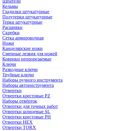
Шпатели
Кельмы
Гладилки штукатурные
Полутерки штукатурные
Терки штукатурные
Расшивки
Скребки
Сетка армировочная
Ножи
Канцелярские ножи
Сменные лезвия для ножей
Коврики непрорезаемые
Ключи
Разводные ключи
Трубные ключи
Наборы ручного инструмента
Наборы автоинструмента
Отвертки
Отвертки крестовые PZ
Наборы отвёрток
Отвертки для точных работ
Отвертки шлицевые SL
Отвертки крестовые PH
Отвертки HEX
Отвертки TORX