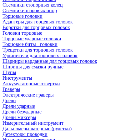
Съемники стопорных колец
Съемники шаровых опор
Торцовые головки
Адаптеры для торцевых головок
Воротки для торцовых головок
Головки торцовые
Торцевые ударные головки
Торцовые биты - головки
Трещотки для торцовых головок
Удлинители для торцовых головок
Шарниры карданные для торцовых головок
Шприцы для смазки ручные
Щупы
Инструменты
Аккумуляторные отвертки
Граверы
Электрические граверы
Дрели
Дрели ударные
Дрели безударные
Дрели-миксеры
Измерительный инструмент
Дальномеры лазерные (рулетки)
Детекторы проводки
Индикаторные отвертки