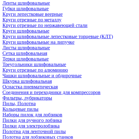
Ленты шлифовальные
Губки шлифовальные
Круги лепестковые веерные
Круги отрезные по металлу
Круги отрезные по нержавеющей стали
Круги шлифовальные
Круги шлифовальные лепестковые торцевые (КЛТ)
Круги шлифовальные на липучке
Листы шлифовальные
Сетка шлифовальная
Терки шлифовальные
Треугольники шлифовальные
Круги отрезные по алюминию
Чашки шлифовальные и обдирочные
Шкурка шлифовальная
Оснастка пневматическая
Соединения и переходники для компрессоров
Фильтры, лубрикаторы
Пилы, Полотна
Кольцевые пилы
Наборы пилок для лобзиков
Пилки для ручного лобзика
Пилки для электролобзика
Полотна для ленточной пилы
Полотна для лобзиковых станков