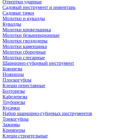
Отвертки ударные
Садовый инструмент и инвентарь
Садовые тачки
Молотки и кувалды
Кувалды
Молотки кровельщика
Молотки безынерционные
Молотки гвоздодеры
Молотки каменщика
Молотки сборочные
Молотки слесарные
Шарнирно-губцевый инструмент
Бокорезы
Ножницы
Плоскогубцы
Клещи переставные
Болторезы
Кабелерезы
Труборезы
Кусачки
Набор шарнирно-губцевых инструментов
Тонкогубцы
Зажимы
Кримперы
Клещи строительные