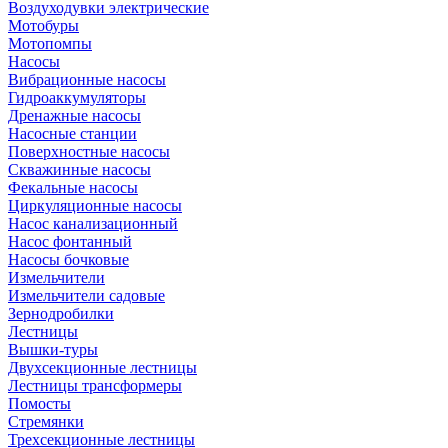
Воздуходувки электрические
Мотобуры
Мотопомпы
Насосы
Вибрационные насосы
Гидроаккумуляторы
Дренажные насосы
Насосные станции
Поверхностные насосы
Скважинные насосы
Фекальные насосы
Циркуляционные насосы
Насос канализационный
Насос фонтанный
Насосы бочковые
Измельчители
Измельчители садовые
Зернодробилки
Лестницы
Вышки-туры
Двухсекционные лестницы
Лестницы трансформеры
Помосты
Стремянки
Трехсекционные лестницы