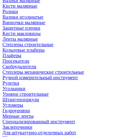
Валики малярные
Кисти малярные
Ролики
Валики игольчатые
Ванночки малярные
Защитные пленки
Кисти макловицы
Ленты малярные
Степлеры строительные
Кольцевые плайеры
Плайеры
Просекатели
Скобоудалители
Степлеры механические строительные
Ручной измерительный инструмент
Рулетки
Угольники
Уровни строительные
Штангенциркули
Угломеры
Гидроуровни
Мерные ленты
Специализированный инструмент
Заклепочники
Для штукатурно-отделочных работ