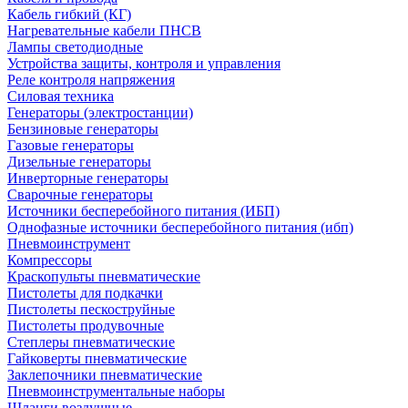
Кабель гибкий (КГ)
Нагревательные кабели ПНСВ
Лампы светодиодные
Устройства защиты, контроля и управления
Реле контроля напряжения
Силовая техника
Генераторы (электростанции)
Бензиновые генераторы
Газовые генераторы
Дизельные генераторы
Инверторные генераторы
Сварочные генераторы
Источники бесперебойного питания (ИБП)
Однофазные источники бесперебойного питания (ибп)
Пневмоинструмент
Компрессоры
Краскопульты пневматические
Пистолеты для подкачки
Пистолеты пескоструйные
Пистолеты продувочные
Степлеры пневматические
Гайковерты пневматические
Заклепочники пневматические
Пневмоинструментальные наборы
Шланги воздушные