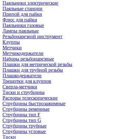
Паяльники электрические
Паяльные станции
Припой для пайки
Флюс для пайки
Паяльники газовые
Лампы паяльные
Резьбонарезной инструмент
Клуппы
Метчики
Метчикодержатели
Наборы резьбонарезные
Плашки для метрической резьбы
Плашки для трубной резьбы
Плашкодержатели
Трещотки для клуппов
Сверла-метчики
Тиски и струбцины
Распоры телескопические
Струбцины быстрозажимные
Струбцины ременные
Струбцины тип F
Струбцины тип G
Струбцины трубные
Струбцины угловые
Тиски