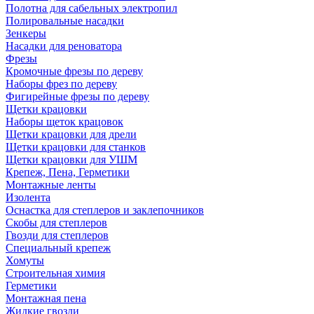
Полотна для сабельных электропил
Полировальные насадки
Зенкеры
Насадки для реноватора
Фрезы
Кромочные фрезы по дереву
Наборы фрез по дереву
Фигирейные фрезы по дереву
Щетки крацовки
Наборы щеток крацовок
Щетки крацовки для дрели
Щетки крацовки для станков
Щетки крацовки для УШМ
Крепеж, Пена, Герметики
Монтажные ленты
Изолента
Оснастка для степлеров и заклепочников
Скобы для степлеров
Гвозди для степлеров
Специальный крепеж
Хомуты
Строительная химия
Герметики
Монтажная пена
Жидкие гвозди