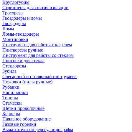
Круглогубцы
Стрипперы для снятия изоляции
Тросорезы
Гвоздодеры и ломы
Гвоздодеры
Ломы
Ломы-гвоздодеры
Монтировки
Инструмент для работы с кафелем
Плиткорезы ручные
Инструмент для работы со стеклом
Присоски для стекла
Стеклорезы
Зубила
Слесарный и столярный инструмент
Ножовки (пилы ручные)
Рубанки
Напильники
Топоры
Стамески
Щётки проволочные
Кернеры
Паяльное оборудование
Газовые горелки
Выжигатели по дереву, пирографы