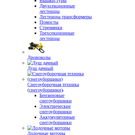
Вышки-туры
Двухсекционные
лестницы
Лестницы трансформеры
Помосты
Стремянки
Трехсекционные
лестницы
Дровоколы
Душ дачный
Снегоуборочная техника
(снегоуборщики)
Бензиновые
снегоуборщики
Электрические
снегоуборщики
Аккумуляторные
снегоуборщики
Лодочные моторы