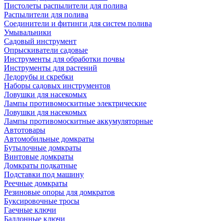
Пистолеты распылители для полива
Распылители для полива
Соединители и фитинги для систем полива
Умывальники
Садовый инструмент
Опрыскиватели садовые
Инструменты для обработки почвы
Инструменты для растений
Ледорубы и скребки
Наборы садовых инструментов
Ловушки для насекомых
Лампы противомоскитные электрические
Ловушки для насекомых
Лампы противомоскитные аккумуляторные
Автотовары
Автомобильные домкраты
Бутылочные домкраты
Винтовые домкраты
Домкраты подкатные
Подставки под машину
Реечные домкраты
Резиновые опоры для домкратов
Буксировочные тросы
Гаечные ключи
Баллонные ключи