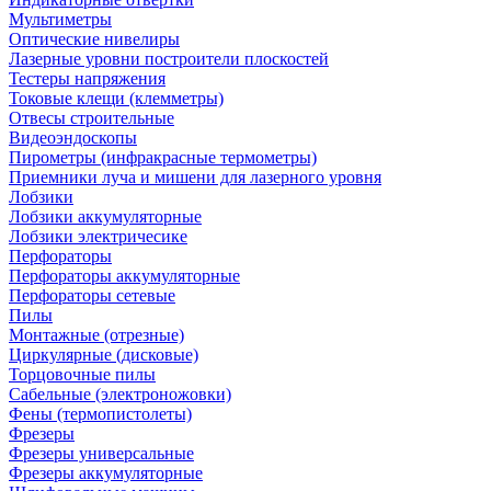
Мультиметры
Оптические нивелиры
Лазерные уровни построители плоскостей
Тестеры напряжения
Токовые клещи (клемметры)
Отвесы строительные
Видеоэндоскопы
Пирометры (инфракрасные термометры)
Приемники луча и мишени для лазерного уровня
Лобзики
Лобзики аккумуляторные
Лобзики электричесике
Перфораторы
Перфораторы аккумуляторные
Перфораторы сетевые
Пилы
Монтажные (отрезные)
Циркулярные (дисковые)
Торцовочные пилы
Сабельные (электроножовки)
Фены (термопистолеты)
Фрезеры
Фрезеры универсальные
Фрезеры аккумуляторные