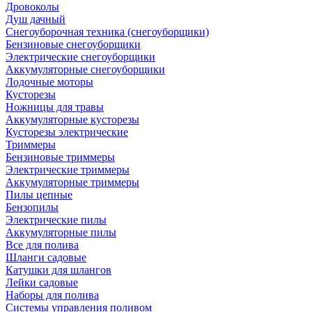
Дровоколы
Душ дачный
Снегоуборочная техника (снегоуборщики)
Бензиновые снегоуборщики
Электрические снегоуборщики
Аккумуляторные снегоуборщики
Лодочные моторы
Кусторезы
Ножницы для травы
Аккумуляторные кусторезы
Кусторезы электрические
Триммеры
Бензиновые триммеры
Электрические триммеры
Аккумуляторные триммеры
Пилы цепные
Бензопилы
Электрические пилы
Аккумуляторные пилы
Все для полива
Шланги садовые
Катушки для шлангов
Лейки садовые
Наборы для полива
Системы управления поливом