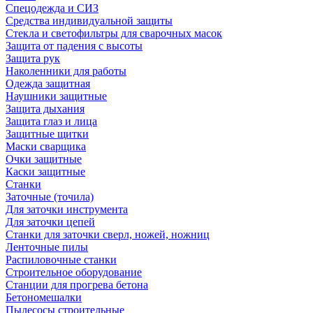
Спецодежда и СИЗ
Средства индивидуальной защиты
Стекла и светофильтры для сварочных масок
Защита от падения с высоты
Защита рук
Наколенники для работы
Одежда защитная
Наушники защитные
Защита дыхания
Защита глаз и лица
Защитные щитки
Маски сварщика
Очки защитные
Каски защитные
Станки
Заточные (точила)
Для заточки инструмента
Для заточки цепей
Станки для заточки сверл, ножей, ножниц
Ленточные пилы
Распиловочные станки
Строительное оборудование
Станции для прогрева бетона
Бетономешалки
Пылесосы строительные