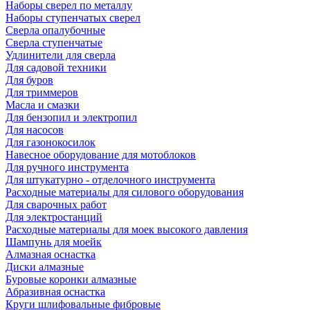
Наборы сверел по металлу
Наборы ступенчатых сверел
Сверла опалубочные
Сверла ступенчатые
Удлинители для сверла
Для садовой техники
Для буров
Для триммеров
Масла и смазки
Для бензопил и электропил
Для насосов
Для газонокосилок
Навесное оборудование для мотоблоков
Для ручного инструмента
Для штукатурно - отделочного инструмента
Расходные материалы для силового оборудования
Для сварочных работ
Для электростанций
Расходные материалы для моек высокого давления
Шампунь для моейк
Алмазная оснастка
Диски алмазные
Буровые коронки алмазные
Абразивная оснастка
Круги шлифовальные фибровые