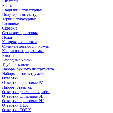
Шпатели
Кельмы
Гладилки штукатурные
Полутерки штукатурные
Терки штукатурные
Расшивки
Скребки
Сетка армировочная
Ножи
Канцелярские ножи
Сменные лезвия для ножей
Коврики непрорезаемые
Ключи
Разводные ключи
Трубные ключи
Наборы ручного инструмента
Наборы автоинструмента
Отвертки
Отвертки крестовые PZ
Наборы отвёрток
Отвертки для точных работ
Отвертки шлицевые SL
Отвертки крестовые PH
Отвертки HEX
Отвертки TORX