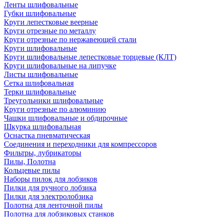
Ленты шлифовальные
Губки шлифовальные
Круги лепестковые веерные
Круги отрезные по металлу
Круги отрезные по нержавеющей стали
Круги шлифовальные
Круги шлифовальные лепестковые торцевые (КЛТ)
Круги шлифовальные на липучке
Листы шлифовальные
Сетка шлифовальная
Терки шлифовальные
Треугольники шлифовальные
Круги отрезные по алюминию
Чашки шлифовальные и обдирочные
Шкурка шлифовальная
Оснастка пневматическая
Соединения и переходники для компрессоров
Фильтры, лубрикаторы
Пилы, Полотна
Кольцевые пилы
Наборы пилок для лобзиков
Пилки для ручного лобзика
Пилки для электролобзика
Полотна для ленточной пилы
Полотна для лобзиковых станков