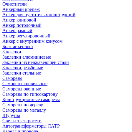
Очистители
Анкерный крепеж
Анкер для пустотелых конструкций
Анкер клиновой
Анкер потолочный
Анкер рамный
Анкер регулировочный
Анкер с внутренним конусом
Болт анкерный
Заклепки
Заклепки алюминиевые
Заклепки из нержавеющей стали
Заклепки резьбовые
Заклепки стальные
Саморезы
Саморезы кровельные
Саморезы оконные
Саморезы по гипсокартону
Конструкционные саморезы
Саморезы по дереву
Саморезы по металлу
Шурупы
Свет и электросети
Автотрансформаторы ЛАТР
Кабеля и провода