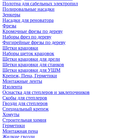
Полотна для сабельных электропил
Полировальные насадки
Зенкеры
Насадки для реноватора
Фрезы
Кромочные фрезы по дереву
Наборы фрез по дереву
Фигирейные фрезы по дереву
Щетки крацовки
Наборы щеток крацовок
Щетки крацовки для дрели
Щетки крацовки для станков
Щетки крацовки для УШМ
Крепеж, Пена, Герметики
Монтажные ленты
Изолента
Оснастка для степлеров и заклепочников
Скобы для степлеров
Гвозди для степлеров
Специальный крепеж
Хомуты
Строительная химия
Герметики
Монтажная пена
Жидкие гвозди