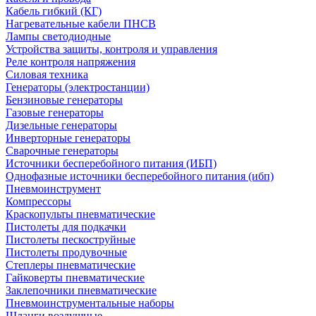
Кабель гибкий (КГ)
Нагревательные кабели ПНСВ
Лампы светодиодные
Устройства защиты, контроля и управления
Реле контроля напряжения
Силовая техника
Генераторы (электростанции)
Бензиновые генераторы
Газовые генераторы
Дизельные генераторы
Инверторные генераторы
Сварочные генераторы
Источники бесперебойного питания (ИБП)
Однофазные источники бесперебойного питания (ибп)
Пневмоинструмент
Компрессоры
Краскопульты пневматические
Пистолеты для подкачки
Пистолеты пескоструйные
Пистолеты продувочные
Степлеры пневматические
Гайковерты пневматические
Заклепочники пневматические
Пневмоинструментальные наборы
Шланги воздушные