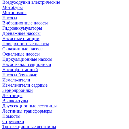
Воздуходувки электрические
Мотобуры
Мотопомпы
Насосы
Вибрационные насосы
Гидроаккумуляторы
Дренажные насосы
Насосные станции
Поверхностные насосы
Скважинные насосы
Фекальные насосы
Циркуляционные насосы
Насос канализационный
Насос фонтанный
Насосы бочковые
Измельчители
Измельчители садовые
Зернодробилки
Лестницы
Вышки-туры
Двухсекционные лестницы
Лестницы трансформеры
Помосты
Стремянки
Трехсекционные лестницы