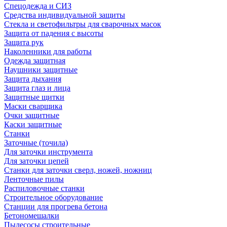
Спецодежда и СИЗ
Средства индивидуальной защиты
Стекла и светофильтры для сварочных масок
Защита от падения с высоты
Защита рук
Наколенники для работы
Одежда защитная
Наушники защитные
Защита дыхания
Защита глаз и лица
Защитные щитки
Маски сварщика
Очки защитные
Каски защитные
Станки
Заточные (точила)
Для заточки инструмента
Для заточки цепей
Станки для заточки сверл, ножей, ножниц
Ленточные пилы
Распиловочные станки
Строительное оборудование
Станции для прогрева бетона
Бетономешалки
Пылесосы строительные