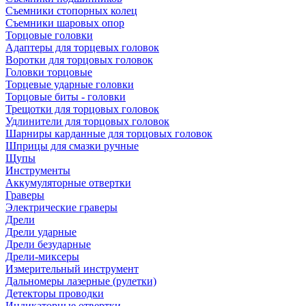
Съемники стопорных колец
Съемники шаровых опор
Торцовые головки
Адаптеры для торцевых головок
Воротки для торцовых головок
Головки торцовые
Торцевые ударные головки
Торцовые биты - головки
Трещотки для торцовых головок
Удлинители для торцовых головок
Шарниры карданные для торцовых головок
Шприцы для смазки ручные
Щупы
Инструменты
Аккумуляторные отвертки
Граверы
Электрические граверы
Дрели
Дрели ударные
Дрели безударные
Дрели-миксеры
Измерительный инструмент
Дальномеры лазерные (рулетки)
Детекторы проводки
Индикаторные отвертки