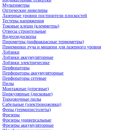
Мультиметры
Оптические нивелиры
Лазерные уровни построители плоскостей
Тестеры напряжения
Токовые клещи (клемметры)
Отвесы строительные
Видеоэндоскопы
Пирометры (инфракрасные термометры)
Приемники луча и мишени для лазерного уровня
Лобзики
Лобзики аккумуляторные
Лобзики электричесике
Перфораторы
Перфораторы аккумуляторные
Перфораторы сетевые
Пилы
Монтажные (отрезные)
Циркулярные (дисковые)
Торцовочные пилы
Сабельные (электроножовки)
Фены (термопистолеты)
Фрезеры
Фрезеры универсальные
Фрезеры аккумуляторные