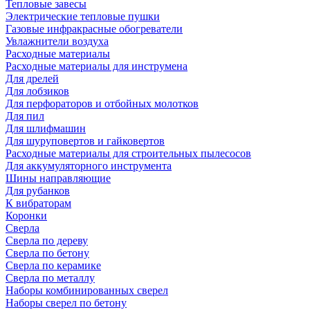
Тепловые завесы
Электрические тепловые пушки
Газовые инфракрасные обогреватели
Увлажнители воздуха
Расходные материалы
Расходные материалы для инструмена
Для дрелей
Для лобзиков
Для перфораторов и отбойных молотков
Для пил
Для шлифмашин
Для шуруповертов и гайковертов
Расходные материалы для строительных пылесосов
Для аккумуляторного инструмента
Шины направляющие
Для рубанков
К вибраторам
Коронки
Сверла
Сверла по дереву
Сверла по бетону
Сверла по керамике
Сверла по металлу
Наборы комбинированных сверел
Наборы сверел по бетону