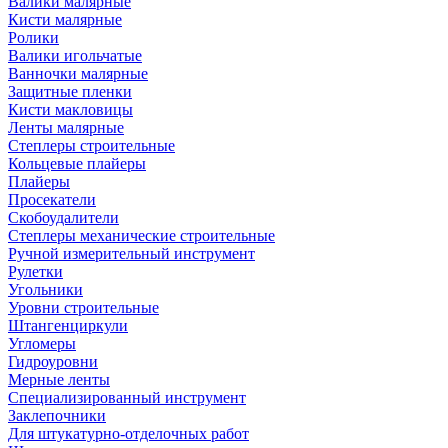
Валики малярные
Кисти малярные
Ролики
Валики игольчатые
Ванночки малярные
Защитные пленки
Кисти макловицы
Ленты малярные
Степлеры строительные
Кольцевые плайеры
Плайеры
Просекатели
Скобоудалители
Степлеры механические строительные
Ручной измерительный инструмент
Рулетки
Угольники
Уровни строительные
Штангенциркули
Угломеры
Гидроуровни
Мерные ленты
Специализированный инструмент
Заклепочники
Для штукатурно-отделочных работ