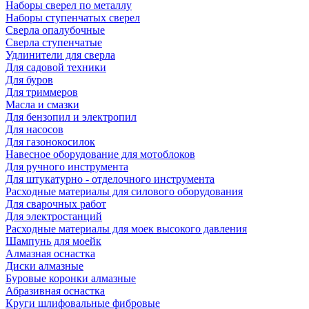
Наборы сверел по металлу
Наборы ступенчатых сверел
Сверла опалубочные
Сверла ступенчатые
Удлинители для сверла
Для садовой техники
Для буров
Для триммеров
Масла и смазки
Для бензопил и электропил
Для насосов
Для газонокосилок
Навесное оборудование для мотоблоков
Для ручного инструмента
Для штукатурно - отделочного инструмента
Расходные материалы для силового оборудования
Для сварочных работ
Для электростанций
Расходные материалы для моек высокого давления
Шампунь для моейк
Алмазная оснастка
Диски алмазные
Буровые коронки алмазные
Абразивная оснастка
Круги шлифовальные фибровые