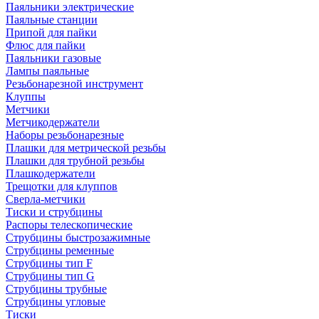
Паяльники электрические
Паяльные станции
Припой для пайки
Флюс для пайки
Паяльники газовые
Лампы паяльные
Резьбонарезной инструмент
Клуппы
Метчики
Метчикодержатели
Наборы резьбонарезные
Плашки для метрической резьбы
Плашки для трубной резьбы
Плашкодержатели
Трещотки для клуппов
Сверла-метчики
Тиски и струбцины
Распоры телескопические
Струбцины быстрозажимные
Струбцины ременные
Струбцины тип F
Струбцины тип G
Струбцины трубные
Струбцины угловые
Тиски