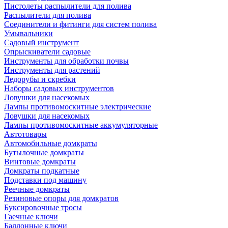
Пистолеты распылители для полива
Распылители для полива
Соединители и фитинги для систем полива
Умывальники
Садовый инструмент
Опрыскиватели садовые
Инструменты для обработки почвы
Инструменты для растений
Ледорубы и скребки
Наборы садовых инструментов
Ловушки для насекомых
Лампы противомоскитные электрические
Ловушки для насекомых
Лампы противомоскитные аккумуляторные
Автотовары
Автомобильные домкраты
Бутылочные домкраты
Винтовые домкраты
Домкраты подкатные
Подставки под машину
Реечные домкраты
Резиновые опоры для домкратов
Буксировочные тросы
Гаечные ключи
Баллонные ключи