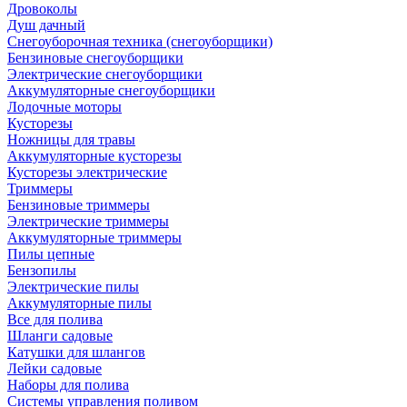
Дровоколы
Душ дачный
Снегоуборочная техника (снегоуборщики)
Бензиновые снегоуборщики
Электрические снегоуборщики
Аккумуляторные снегоуборщики
Лодочные моторы
Кусторезы
Ножницы для травы
Аккумуляторные кусторезы
Кусторезы электрические
Триммеры
Бензиновые триммеры
Электрические триммеры
Аккумуляторные триммеры
Пилы цепные
Бензопилы
Электрические пилы
Аккумуляторные пилы
Все для полива
Шланги садовые
Катушки для шлангов
Лейки садовые
Наборы для полива
Системы управления поливом