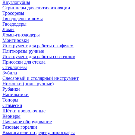
Круглогубцы
Стрипперы для снятия изоляции
Тросорезы
Гвоздодеры и ломы
Гвоздодеры
Ломы
Ломы-гвоздодеры
Монтировки
Инструмент для работы с кафелем
Плиткорезы ручные
Инструмент для работы со стеклом
Присоски для стекла
Стеклорезы
Зубила
Слесарный и столярный инструмент
Ножовки (пилы ручные)
Рубанки
Напильники
Топоры
Стамески
Щётки проволочные
Кернеры
Паяльное оборудование
Газовые горелки
Выжигатели по дереву, пирографы