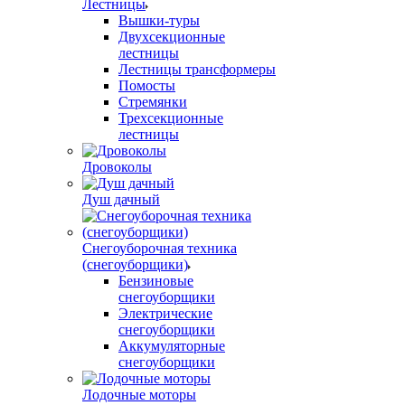
Лестницы
Вышки-туры
Двухсекционные
лестницы
Лестницы трансформеры
Помосты
Стремянки
Трехсекционные
лестницы
Дровоколы
Душ дачный
Снегоуборочная техника
(снегоуборщики)
Бензиновые
снегоуборщики
Электрические
снегоуборщики
Аккумуляторные
снегоуборщики
Лодочные моторы