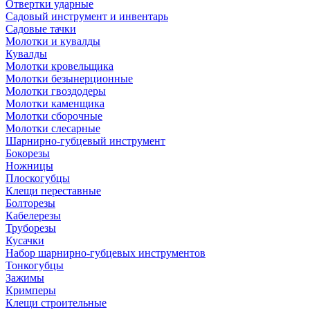
Отвертки ударные
Садовый инструмент и инвентарь
Садовые тачки
Молотки и кувалды
Кувалды
Молотки кровельщика
Молотки безынерционные
Молотки гвоздодеры
Молотки каменщика
Молотки сборочные
Молотки слесарные
Шарнирно-губцевый инструмент
Бокорезы
Ножницы
Плоскогубцы
Клещи переставные
Болторезы
Кабелерезы
Труборезы
Кусачки
Набор шарнирно-губцевых инструментов
Тонкогубцы
Зажимы
Кримперы
Клещи строительные