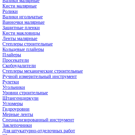
Валики малярные
Кисти малярные
Ролики
Валики игольчатые
Ванночки малярные
Защитные пленки
Кисти макловицы
Ленты малярные
Степлеры строительные
Кольцевые плайеры
Плайеры
Просекатели
Скобоудалители
Степлеры механические строительные
Ручной измерительный инструмент
Рулетки
Угольники
Уровни строительные
Штангенциркули
Угломеры
Гидроуровни
Мерные ленты
Специализированный инструмент
Заклепочники
Для штукатурно-отделочных работ