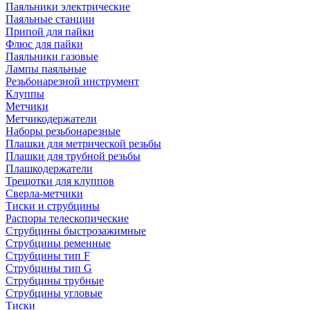
Паяльники электрические
Паяльные станции
Припой для пайки
Флюс для пайки
Паяльники газовые
Лампы паяльные
Резьбонарезной инструмент
Клуппы
Метчики
Метчикодержатели
Наборы резьбонарезные
Плашки для метрической резьбы
Плашки для трубной резьбы
Плашкодержатели
Трещотки для клуппов
Сверла-метчики
Тиски и струбцины
Распоры телескопические
Струбцины быстрозажимные
Струбцины ременные
Струбцины тип F
Струбцины тип G
Струбцины трубные
Струбцины угловые
Тиски