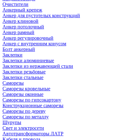
Очистители
Анкерный крепеж
Анкер для пустотелых конструкций
Анкер клиновой
Анкер потолочный
Анкер рамный
Анкер регулировочный
Анкер с внутренним конусом
Болт анкерный
Заклепки
Заклепки алюминиевые
Заклепки из нержавеющей стали
Заклепки резьбовые
Заклепки стальные
Саморезы
Саморезы кровельные
Саморезы оконные
Саморезы по гипсокартону
Конструкционные саморезы
Саморезы по дереву
Саморезы по металлу
Шурупы
Свет и электросети
Автотрансформаторы ЛАТР
Кабеля и провода