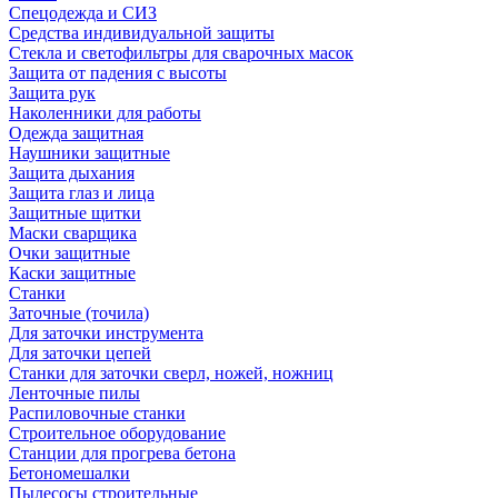
Спецодежда и СИЗ
Средства индивидуальной защиты
Стекла и светофильтры для сварочных масок
Защита от падения с высоты
Защита рук
Наколенники для работы
Одежда защитная
Наушники защитные
Защита дыхания
Защита глаз и лица
Защитные щитки
Маски сварщика
Очки защитные
Каски защитные
Станки
Заточные (точила)
Для заточки инструмента
Для заточки цепей
Станки для заточки сверл, ножей, ножниц
Ленточные пилы
Распиловочные станки
Строительное оборудование
Станции для прогрева бетона
Бетономешалки
Пылесосы строительные