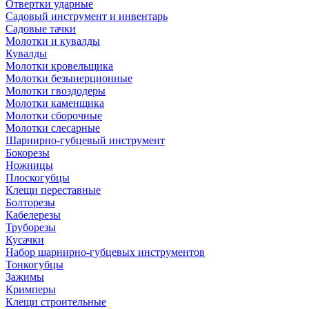
Отвертки ударные
Садовый инструмент и инвентарь
Садовые тачки
Молотки и кувалды
Кувалды
Молотки кровельщика
Молотки безынерционные
Молотки гвоздодеры
Молотки каменщика
Молотки сборочные
Молотки слесарные
Шарнирно-губцевый инструмент
Бокорезы
Ножницы
Плоскогубцы
Клещи переставные
Болторезы
Кабелерезы
Труборезы
Кусачки
Набор шарнирно-губцевых инструментов
Тонкогубцы
Зажимы
Кримперы
Клещи строительные