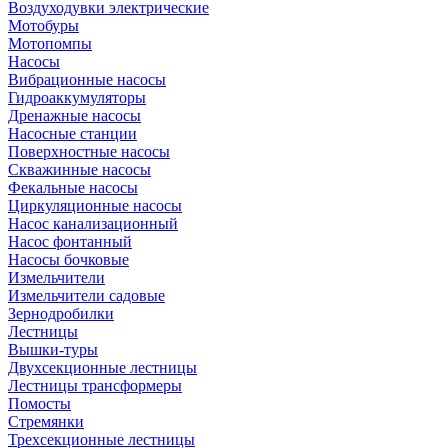
Воздуходувки электрические
Мотобуры
Мотопомпы
Насосы
Вибрационные насосы
Гидроаккумуляторы
Дренажные насосы
Насосные станции
Поверхностные насосы
Скважинные насосы
Фекальные насосы
Циркуляционные насосы
Насос канализационный
Насос фонтанный
Насосы бочковые
Измельчители
Измельчители садовые
Зернодробилки
Лестницы
Вышки-туры
Двухсекционные лестницы
Лестницы трансформеры
Помосты
Стремянки
Трехсекционные лестницы