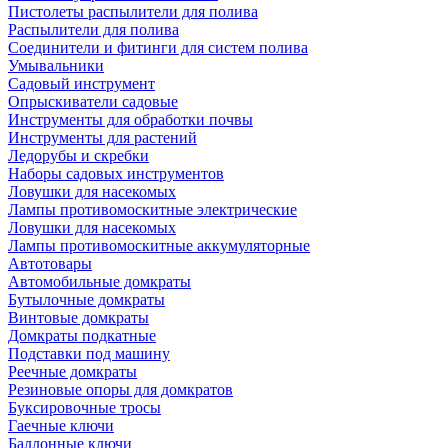
Пистолеты распылители для полива
Распылители для полива
Соединители и фитинги для систем полива
Умывальники
Садовый инструмент
Опрыскиватели садовые
Инструменты для обработки почвы
Инструменты для растений
Ледорубы и скребки
Наборы садовых инструментов
Ловушки для насекомых
Лампы противомоскитные электрические
Ловушки для насекомых
Лампы противомоскитные аккумуляторные
Автотовары
Автомобильные домкраты
Бутылочные домкраты
Винтовые домкраты
Домкраты подкатные
Подставки под машину
Реечные домкраты
Резиновые опоры для домкратов
Буксировочные тросы
Гаечные ключи
Баллонные ключи