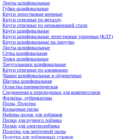
Ленты шлифовальные
Губки шлифовальные
Круги лепестковые веерные
Круги отрезные по металлу
Круги отрезные по нержавеющей стали
Круги шлифовальные
Круги шлифовальные лепестковые торцевые (КЛТ)
Круги шлифовальные на липучке
Листы шлифовальные
Сетка шлифовальная
Терки шлифовальные
Треугольники шлифовальные
Круги отрезные по алюминию
Чашки шлифовальные и обдирочные
Шкурка шлифовальная
Оснастка пневматическая
Соединения и переходники для компрессоров
Фильтры, лубрикаторы
Пилы, Полотна
Кольцевые пилы
Наборы пилок для лобзиков
Пилки для ручного лобзика
Пилки для электролобзика
Полотна для ленточной пилы
Полотна для лобзиковых станков