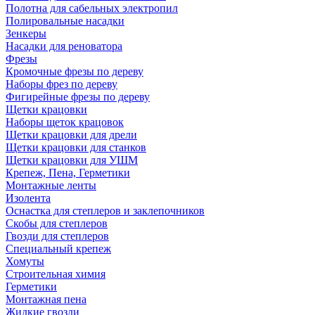
Полотна для сабельных электропил
Полировальные насадки
Зенкеры
Насадки для реноватора
Фрезы
Кромочные фрезы по дереву
Наборы фрез по дереву
Фигирейные фрезы по дереву
Щетки крацовки
Наборы щеток крацовок
Щетки крацовки для дрели
Щетки крацовки для станков
Щетки крацовки для УШМ
Крепеж, Пена, Герметики
Монтажные ленты
Изолента
Оснастка для степлеров и заклепочников
Скобы для степлеров
Гвозди для степлеров
Специальный крепеж
Хомуты
Строительная химия
Герметики
Монтажная пена
Жидкие гвозди