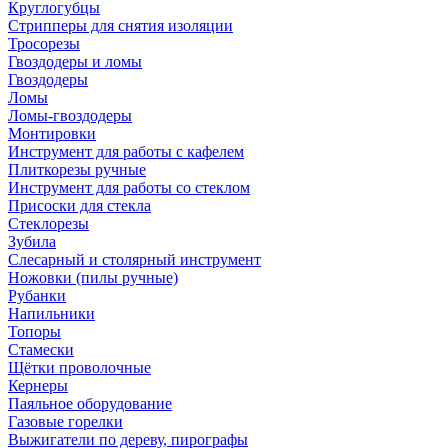
Круглогубцы
Стрипперы для снятия изоляции
Тросорезы
Гвоздодеры и ломы
Гвоздодеры
Ломы
Ломы-гвоздодеры
Монтировки
Инструмент для работы с кафелем
Плиткорезы ручные
Инструмент для работы со стеклом
Присоски для стекла
Стеклорезы
Зубила
Слесарный и столярный инструмент
Ножовки (пилы ручные)
Рубанки
Напильники
Топоры
Стамески
Щётки проволочные
Кернеры
Паяльное оборудование
Газовые горелки
Выжигатели по дереву, пирографы