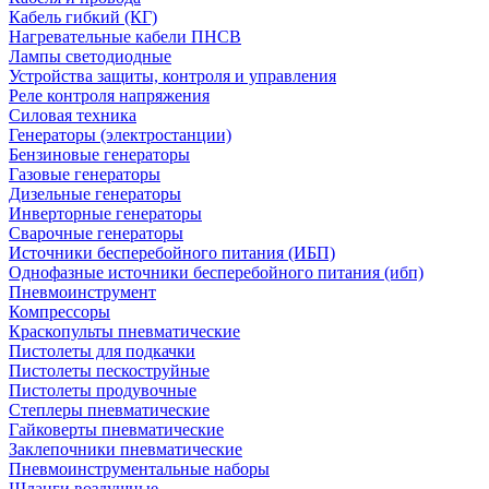
Кабель гибкий (КГ)
Нагревательные кабели ПНСВ
Лампы светодиодные
Устройства защиты, контроля и управления
Реле контроля напряжения
Силовая техника
Генераторы (электростанции)
Бензиновые генераторы
Газовые генераторы
Дизельные генераторы
Инверторные генераторы
Сварочные генераторы
Источники бесперебойного питания (ИБП)
Однофазные источники бесперебойного питания (ибп)
Пневмоинструмент
Компрессоры
Краскопульты пневматические
Пистолеты для подкачки
Пистолеты пескоструйные
Пистолеты продувочные
Степлеры пневматические
Гайковерты пневматические
Заклепочники пневматические
Пневмоинструментальные наборы
Шланги воздушные