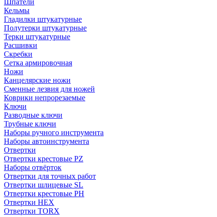
Шпатели
Кельмы
Гладилки штукатурные
Полутерки штукатурные
Терки штукатурные
Расшивки
Скребки
Сетка армировочная
Ножи
Канцелярские ножи
Сменные лезвия для ножей
Коврики непрорезаемые
Ключи
Разводные ключи
Трубные ключи
Наборы ручного инструмента
Наборы автоинструмента
Отвертки
Отвертки крестовые PZ
Наборы отвёрток
Отвертки для точных работ
Отвертки шлицевые SL
Отвертки крестовые PH
Отвертки HEX
Отвертки TORX