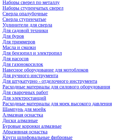
Наборы сверел по металлу
Наборы ступенчатых сверел
Сверла опалубочные
Сверла ступенчатые
Удлинители для сверла
Для садовой техники
Для буров
Для триммеров
Масла и смазки
Для бензопил и электропил
Для насосов
Для газонокосилок
Навесное оборудование для мотоблоков
Для ручного инструмента
Для штукатурно - отделочного инструмента
Расходные материалы для силового оборудования
Для сварочных работ
Для электростанций
Расходные материалы для моек высокого давления
Шампунь для моейк
Алмазная оснастка
Диски алмазные
Буровые коронки алмазные
Абразивная оснастка
Круги шлифовальные фибровые