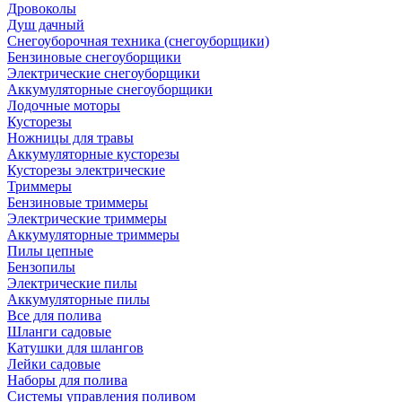
Дровоколы
Душ дачный
Снегоуборочная техника (снегоуборщики)
Бензиновые снегоуборщики
Электрические снегоуборщики
Аккумуляторные снегоуборщики
Лодочные моторы
Кусторезы
Ножницы для травы
Аккумуляторные кусторезы
Кусторезы электрические
Триммеры
Бензиновые триммеры
Электрические триммеры
Аккумуляторные триммеры
Пилы цепные
Бензопилы
Электрические пилы
Аккумуляторные пилы
Все для полива
Шланги садовые
Катушки для шлангов
Лейки садовые
Наборы для полива
Системы управления поливом