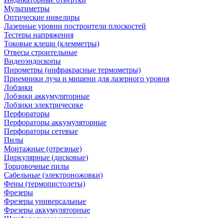
Мультиметры
Оптические нивелиры
Лазерные уровни построители плоскостей
Тестеры напряжения
Токовые клещи (клемметры)
Отвесы строительные
Видеоэндоскопы
Пирометры (инфракрасные термометры)
Приемники луча и мишени для лазерного уровня
Лобзики
Лобзики аккумуляторные
Лобзики электричесике
Перфораторы
Перфораторы аккумуляторные
Перфораторы сетевые
Пилы
Монтажные (отрезные)
Циркулярные (дисковые)
Торцовочные пилы
Сабельные (электроножовки)
Фены (термопистолеты)
Фрезеры
Фрезеры универсальные
Фрезеры аккумуляторные