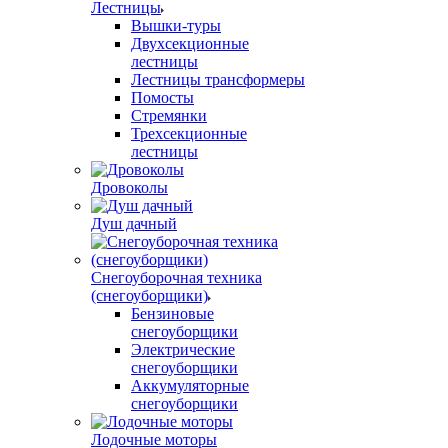
Лестницы
Вышки-туры
Двухсекционные
лестницы
Лестницы трансформеры
Помосты
Стремянки
Трехсекционные
лестницы
Дровоколы
Душ дачный
Снегоуборочная техника
(снегоуборщики)
Бензиновые
снегоуборщики
Электрические
снегоуборщики
Аккумуляторные
снегоуборщики
Лодочные моторы