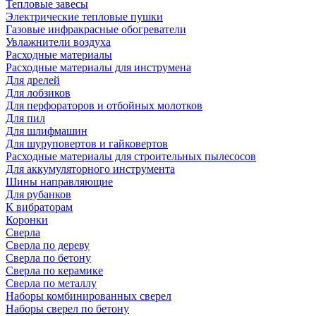
Тепловые завесы
Электрические тепловые пушки
Газовые инфракрасные обогреватели
Увлажнители воздуха
Расходные материалы
Расходные материалы для инструмена
Для дрелей
Для лобзиков
Для перфораторов и отбойных молотков
Для пил
Для шлифмашин
Для шуруповертов и гайковертов
Расходные материалы для строительных пылесосов
Для аккумуляторного инструмента
Шины направляющие
Для рубанков
К вибраторам
Коронки
Сверла
Сверла по дереву
Сверла по бетону
Сверла по керамике
Сверла по металлу
Наборы комбинированных сверел
Наборы сверел по бетону