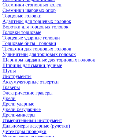
Съемники стопорных колец
Съемники шаровых опор
Торцовые головки
Адаптеры для торцевых головок
Воротки для торцовых головок
Головки торцовые
Торцевые ударные головки
Торцовые биты - головки
Трещотки для торцовых головок
Удлинители для торцовых головок
Шарниры карданные для торцовых головок
Шприцы для смазки ручные
Щупы
Инструменты
Аккумуляторные отвертки
Граверы
Электрические граверы
Дрели
Дрели ударные
Дрели безударные
Дрели-миксеры
Измерительный инструмент
Дальномеры лазерные (рулетки)
Детекторы проводки
Индикаторные отвертки