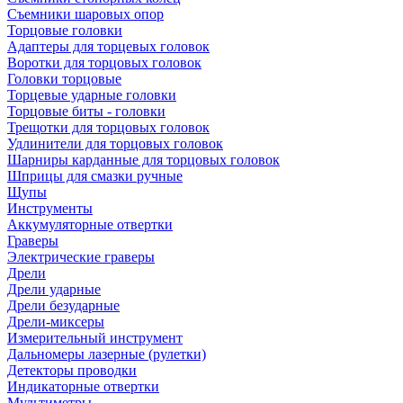
Съемники шаровых опор
Торцовые головки
Адаптеры для торцевых головок
Воротки для торцовых головок
Головки торцовые
Торцевые ударные головки
Торцовые биты - головки
Трещотки для торцовых головок
Удлинители для торцовых головок
Шарниры карданные для торцовых головок
Шприцы для смазки ручные
Щупы
Инструменты
Аккумуляторные отвертки
Граверы
Электрические граверы
Дрели
Дрели ударные
Дрели безударные
Дрели-миксеры
Измерительный инструмент
Дальномеры лазерные (рулетки)
Детекторы проводки
Индикаторные отвертки
Мультиметры