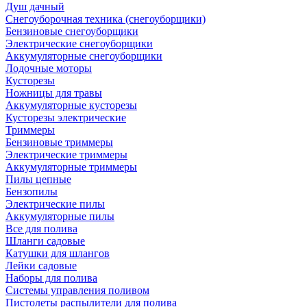
Душ дачный
Снегоуборочная техника (снегоуборщики)
Бензиновые снегоуборщики
Электрические снегоуборщики
Аккумуляторные снегоуборщики
Лодочные моторы
Кусторезы
Ножницы для травы
Аккумуляторные кусторезы
Кусторезы электрические
Триммеры
Бензиновые триммеры
Электрические триммеры
Аккумуляторные триммеры
Пилы цепные
Бензопилы
Электрические пилы
Аккумуляторные пилы
Все для полива
Шланги садовые
Катушки для шлангов
Лейки садовые
Наборы для полива
Системы управления поливом
Пистолеты распылители для полива