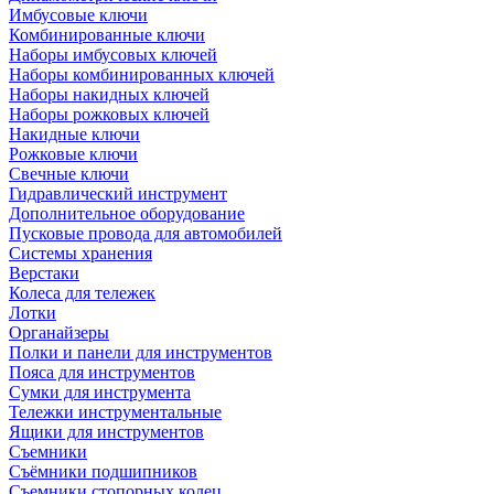
Имбусовые ключи
Комбинированные ключи
Наборы имбусовых ключей
Наборы комбинированных ключей
Наборы накидных ключей
Наборы рожковых ключей
Накидные ключи
Рожковые ключи
Свечные ключи
Гидравлический инструмент
Дополнительное оборудование
Пусковые провода для автомобилей
Системы хранения
Верстаки
Колеса для тележек
Лотки
Органайзеры
Полки и панели для инструментов
Пояса для инструментов
Сумки для инструмента
Тележки инструментальные
Ящики для инструментов
Съемники
Съёмники подшипников
Съемники стопорных колец