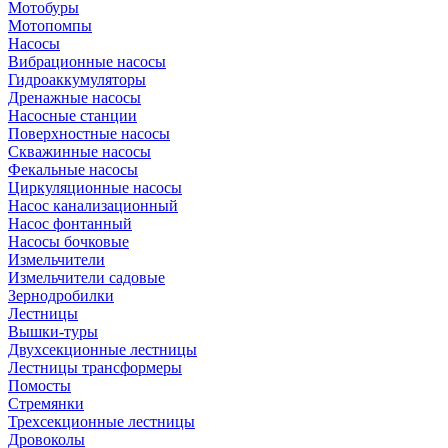
Мотобуры
Мотопомпы
Насосы
Вибрационные насосы
Гидроаккумуляторы
Дренажные насосы
Насосные станции
Поверхностные насосы
Скважинные насосы
Фекальные насосы
Циркуляционные насосы
Насос канализационный
Насос фонтанный
Насосы бочковые
Измельчители
Измельчители садовые
Зернодробилки
Лестницы
Вышки-туры
Двухсекционные лестницы
Лестницы трансформеры
Помосты
Стремянки
Трехсекционные лестницы
Дровоколы