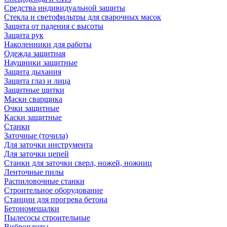
Средства индивидуальной защиты
Стекла и светофильтры для сварочных масок
Защита от падения с высоты
Защита рук
Наколенники для работы
Одежда защитная
Наушники защитные
Защита дыхания
Защита глаз и лица
Защитные щитки
Маски сварщика
Очки защитные
Каски защитные
Станки
Заточные (точила)
Для заточки инструмента
Для заточки цепей
Станки для заточки сверл, ножей, ножниц
Ленточные пилы
Распиловочные станки
Строительное оборудование
Станции для прогрева бетона
Бетономешалки
Пылесосы строительные
Виброплиты