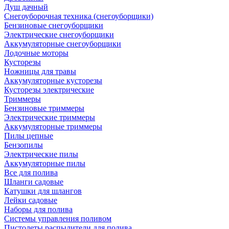
Душ дачный
Снегоуборочная техника (снегоуборщики)
Бензиновые снегоуборщики
Электрические снегоуборщики
Аккумуляторные снегоуборщики
Лодочные моторы
Кусторезы
Ножницы для травы
Аккумуляторные кусторезы
Кусторезы электрические
Триммеры
Бензиновые триммеры
Электрические триммеры
Аккумуляторные триммеры
Пилы цепные
Бензопилы
Электрические пилы
Аккумуляторные пилы
Все для полива
Шланги садовые
Катушки для шлангов
Лейки садовые
Наборы для полива
Системы управления поливом
Пистолеты распылители для полива