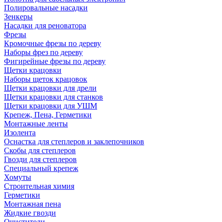
Полировальные насадки
Зенкеры
Насадки для реноватора
Фрезы
Кромочные фрезы по дереву
Наборы фрез по дереву
Фигирейные фрезы по дереву
Щетки крацовки
Наборы щеток крацовок
Щетки крацовки для дрели
Щетки крацовки для станков
Щетки крацовки для УШМ
Крепеж, Пена, Герметики
Монтажные ленты
Изолента
Оснастка для степлеров и заклепочников
Скобы для степлеров
Гвозди для степлеров
Специальный крепеж
Хомуты
Строительная химия
Герметики
Монтажная пена
Жидкие гвозди
Очистители