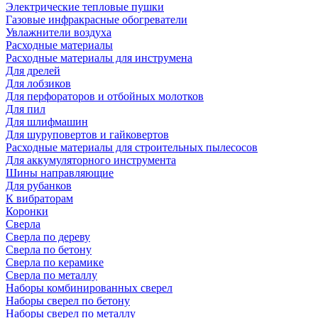
Электрические тепловые пушки
Газовые инфракрасные обогреватели
Увлажнители воздуха
Расходные материалы
Расходные материалы для инструмена
Для дрелей
Для лобзиков
Для перфораторов и отбойных молотков
Для пил
Для шлифмашин
Для шуруповертов и гайковертов
Расходные материалы для строительных пылесосов
Для аккумуляторного инструмента
Шины направляющие
Для рубанков
К вибраторам
Коронки
Сверла
Сверла по дереву
Сверла по бетону
Сверла по керамике
Сверла по металлу
Наборы комбинированных сверел
Наборы сверел по бетону
Наборы сверел по металлу