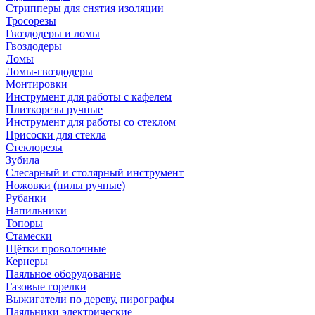
Стрипперы для снятия изоляции
Тросорезы
Гвоздодеры и ломы
Гвоздодеры
Ломы
Ломы-гвоздодеры
Монтировки
Инструмент для работы с кафелем
Плиткорезы ручные
Инструмент для работы со стеклом
Присоски для стекла
Стеклорезы
Зубила
Слесарный и столярный инструмент
Ножовки (пилы ручные)
Рубанки
Напильники
Топоры
Стамески
Щётки проволочные
Кернеры
Паяльное оборудование
Газовые горелки
Выжигатели по дереву, пирографы
Паяльники электрические