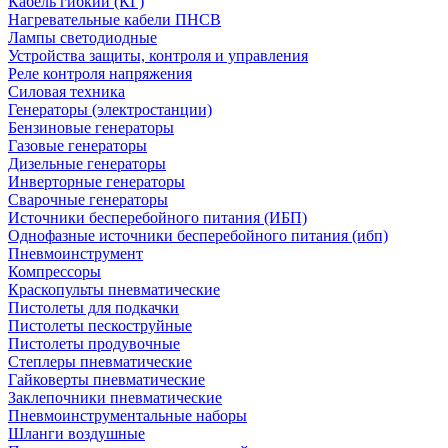
Кабель гибкий (КГ)
Нагревательные кабели ПНСВ
Лампы светодиодные
Устройства защиты, контроля и управления
Реле контроля напряжения
Силовая техника
Генераторы (электростанции)
Бензиновые генераторы
Газовые генераторы
Дизельные генераторы
Инверторные генераторы
Сварочные генераторы
Источники бесперебойного питания (ИБП)
Однофазные источники бесперебойного питания (ибп)
Пневмоинструмент
Компрессоры
Краскопульты пневматические
Пистолеты для подкачки
Пистолеты пескоструйные
Пистолеты продувочные
Степлеры пневматические
Гайковерты пневматические
Заклепочники пневматические
Пневмоинструментальные наборы
Шланги воздушные