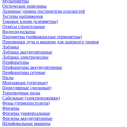
Мультиметры
Оптические нивелиры
Лазерные уровни построители плоскостей
Тестеры напряжения
Токовые клещи (клемметры)
Отвесы строительные
Видеоэндоскопы
Пирометры (инфракрасные термометры)
Приемники луча и мишени для лазерного уровня
Лобзики
Лобзики аккумуляторные
Лобзики электричесике
Перфораторы
Перфораторы аккумуляторные
Перфораторы сетевые
Пилы
Монтажные (отрезные)
Циркулярные (дисковые)
Торцовочные пилы
Сабельные (электроножовки)
Фены (термопистолеты)
Фрезеры
Фрезеры универсальные
Фрезеры аккумуляторные
Шлифовальные машины