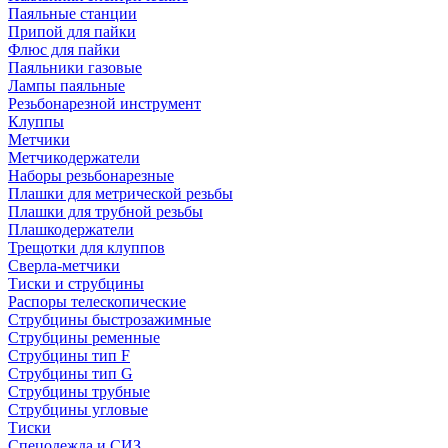
Паяльные станции
Припой для пайки
Флюс для пайки
Паяльники газовые
Лампы паяльные
Резьбонарезной инструмент
Клуппы
Метчики
Метчикодержатели
Наборы резьбонарезные
Плашки для метрической резьбы
Плашки для трубной резьбы
Плашкодержатели
Трещотки для клуппов
Сверла-метчики
Тиски и струбцины
Распоры телескопические
Струбцины быстрозажимные
Струбцины ременные
Струбцины тип F
Струбцины тип G
Струбцины трубные
Струбцины угловые
Тиски
Спецодежда и СИЗ