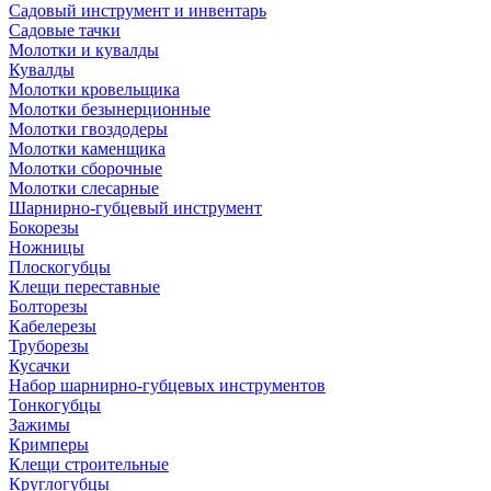
Садовый инструмент и инвентарь
Садовые тачки
Молотки и кувалды
Кувалды
Молотки кровельщика
Молотки безынерционные
Молотки гвоздодеры
Молотки каменщика
Молотки сборочные
Молотки слесарные
Шарнирно-губцевый инструмент
Бокорезы
Ножницы
Плоскогубцы
Клещи переставные
Болторезы
Кабелерезы
Труборезы
Кусачки
Набор шарнирно-губцевых инструментов
Тонкогубцы
Зажимы
Кримперы
Клещи строительные
Круглогубцы