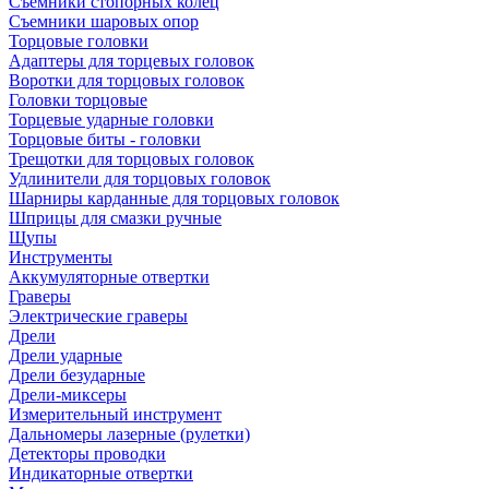
Съемники стопорных колец
Съемники шаровых опор
Торцовые головки
Адаптеры для торцевых головок
Воротки для торцовых головок
Головки торцовые
Торцевые ударные головки
Торцовые биты - головки
Трещотки для торцовых головок
Удлинители для торцовых головок
Шарниры карданные для торцовых головок
Шприцы для смазки ручные
Щупы
Инструменты
Аккумуляторные отвертки
Граверы
Электрические граверы
Дрели
Дрели ударные
Дрели безударные
Дрели-миксеры
Измерительный инструмент
Дальномеры лазерные (рулетки)
Детекторы проводки
Индикаторные отвертки