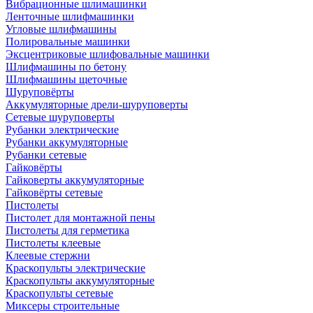
Вибрационные шлимашинки
Ленточные шлифмашинки
Угловые шлифмашины
Полировальные машинки
Эксцентриковые шлифовальные машинки
Шлифмашины по бетону
Шлифмашины щеточные
Шуруповёрты
Аккумуляторные дрели-шуруповерты
Сетевые шуруповерты
Рубанки электрические
Рубанки аккумуляторные
Рубанки сетевые
Гайковёрты
Гайковерты аккумуляторные
Гайковёрты сетевые
Пистолеты
Пистолет для монтажной пены
Пистолеты для герметика
Пистолеты клеевые
Клеевые стержни
Краскопульты электрические
Краскопульты аккумуляторные
Краскопульты сетевые
Миксеры строительные