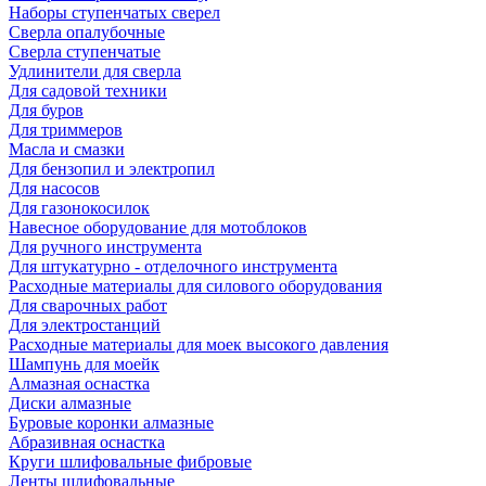
Наборы ступенчатых сверел
Сверла опалубочные
Сверла ступенчатые
Удлинители для сверла
Для садовой техники
Для буров
Для триммеров
Масла и смазки
Для бензопил и электропил
Для насосов
Для газонокосилок
Навесное оборудование для мотоблоков
Для ручного инструмента
Для штукатурно - отделочного инструмента
Расходные материалы для силового оборудования
Для сварочных работ
Для электростанций
Расходные материалы для моек высокого давления
Шампунь для моейк
Алмазная оснастка
Диски алмазные
Буровые коронки алмазные
Абразивная оснастка
Круги шлифовальные фибровые
Ленты шлифовальные