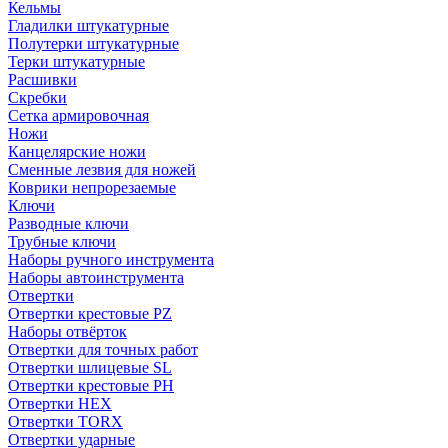
Кельмы
Гладилки штукатурные
Полутерки штукатурные
Терки штукатурные
Расшивки
Скребки
Сетка армировочная
Ножи
Канцелярские ножи
Сменные лезвия для ножей
Коврики непрорезаемые
Ключи
Разводные ключи
Трубные ключи
Наборы ручного инструмента
Наборы автоинструмента
Отвертки
Отвертки крестовые PZ
Наборы отвёрток
Отвертки для точных работ
Отвертки шлицевые SL
Отвертки крестовые PH
Отвертки HEX
Отвертки TORX
Отвертки ударные