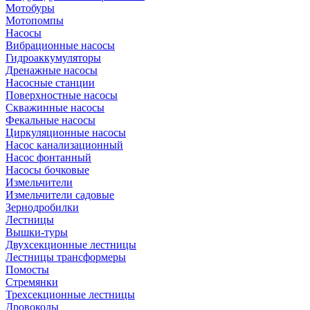
Мотобуры
Мотопомпы
Насосы
Вибрационные насосы
Гидроаккумуляторы
Дренажные насосы
Насосные станции
Поверхностные насосы
Скважинные насосы
Фекальные насосы
Циркуляционные насосы
Насос канализационный
Насос фонтанный
Насосы бочковые
Измельчители
Измельчители садовые
Зернодробилки
Лестницы
Вышки-туры
Двухсекционные лестницы
Лестницы трансформеры
Помосты
Стремянки
Трехсекционные лестницы
Дровоколы