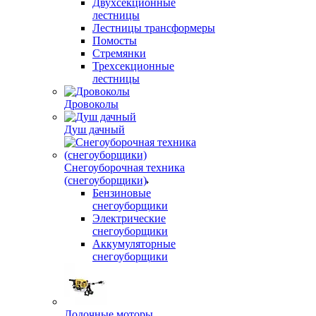
Двухсекционные
лестницы
Лестницы трансформеры
Помосты
Стремянки
Трехсекционные
лестницы
Дровоколы
Душ дачный
Снегоуборочная техника
(снегоуборщики)
Бензиновые
снегоуборщики
Электрические
снегоуборщики
Аккумуляторные
снегоуборщики
Лодочные моторы