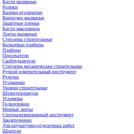
Кисти малярные
Ролики
Валики игольчатые
Ванночки малярные
Защитные пленки
Кисти макловицы
Ленты малярные
Степлеры строительные
Кольцевые плайеры
Плайеры
Просекатели
Скобоудалители
Степлеры механические строительные
Ручной измерительный инструмент
Рулетки
Угольники
Уровни строительные
Штангенциркули
Угломеры
Гидроуровни
Мерные ленты
Специализированный инструмент
Заклепочники
Для штукатурно-отделочных работ
Шпатели