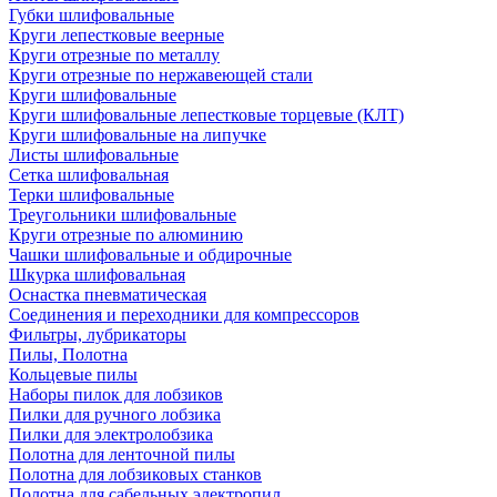
Губки шлифовальные
Круги лепестковые веерные
Круги отрезные по металлу
Круги отрезные по нержавеющей стали
Круги шлифовальные
Круги шлифовальные лепестковые торцевые (КЛТ)
Круги шлифовальные на липучке
Листы шлифовальные
Сетка шлифовальная
Терки шлифовальные
Треугольники шлифовальные
Круги отрезные по алюминию
Чашки шлифовальные и обдирочные
Шкурка шлифовальная
Оснастка пневматическая
Соединения и переходники для компрессоров
Фильтры, лубрикаторы
Пилы, Полотна
Кольцевые пилы
Наборы пилок для лобзиков
Пилки для ручного лобзика
Пилки для электролобзика
Полотна для ленточной пилы
Полотна для лобзиковых станков
Полотна для сабельных электропил