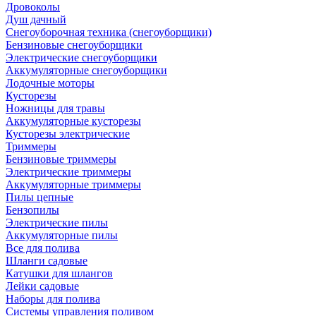
Дровоколы
Душ дачный
Снегоуборочная техника (снегоуборщики)
Бензиновые снегоуборщики
Электрические снегоуборщики
Аккумуляторные снегоуборщики
Лодочные моторы
Кусторезы
Ножницы для травы
Аккумуляторные кусторезы
Кусторезы электрические
Триммеры
Бензиновые триммеры
Электрические триммеры
Аккумуляторные триммеры
Пилы цепные
Бензопилы
Электрические пилы
Аккумуляторные пилы
Все для полива
Шланги садовые
Катушки для шлангов
Лейки садовые
Наборы для полива
Системы управления поливом