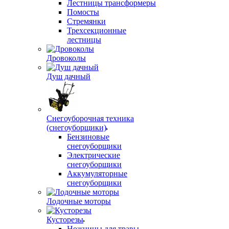
Лестницы трансформеры
Помосты
Стремянки
Трехсекционные
лестницы
Дровоколы
Душ дачный
Снегоуборочная техника
(снегоуборщики)
Бензиновые
снегоуборщики
Электрические
снегоуборщики
Аккумуляторные
снегоуборщики
Лодочные моторы
Кусторезы
Ножницы для травы