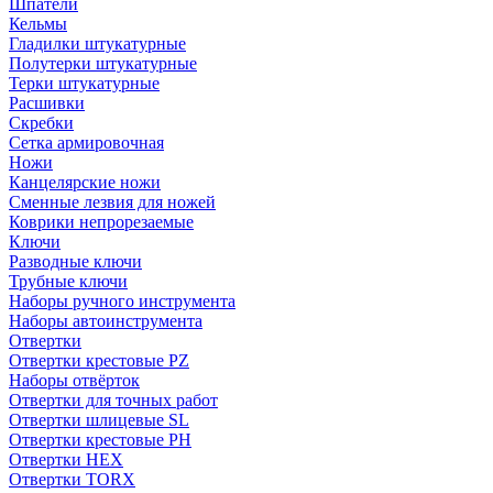
Шпатели
Кельмы
Гладилки штукатурные
Полутерки штукатурные
Терки штукатурные
Расшивки
Скребки
Сетка армировочная
Ножи
Канцелярские ножи
Сменные лезвия для ножей
Коврики непрорезаемые
Ключи
Разводные ключи
Трубные ключи
Наборы ручного инструмента
Наборы автоинструмента
Отвертки
Отвертки крестовые PZ
Наборы отвёрток
Отвертки для точных работ
Отвертки шлицевые SL
Отвертки крестовые PH
Отвертки HEX
Отвертки TORX