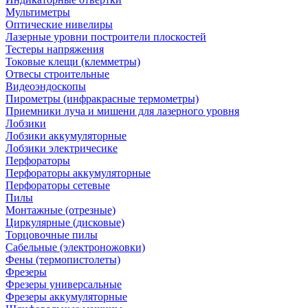
Мультиметры
Оптические нивелиры
Лазерные уровни построители плоскостей
Тестеры напряжения
Токовые клещи (клемметры)
Отвесы строительные
Видеоэндоскопы
Пирометры (инфракрасные термометры)
Приемники луча и мишени для лазерного уровня
Лобзики
Лобзики аккумуляторные
Лобзики электричесике
Перфораторы
Перфораторы аккумуляторные
Перфораторы сетевые
Пилы
Монтажные (отрезные)
Циркулярные (дисковые)
Торцовочные пилы
Сабельные (электроножовки)
Фены (термопистолеты)
Фрезеры
Фрезеры универсальные
Фрезеры аккумуляторные