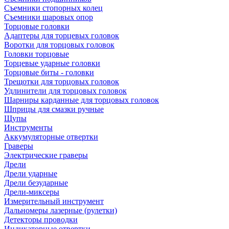
Съемники стопорных колец
Съемники шаровых опор
Торцовые головки
Адаптеры для торцевых головок
Воротки для торцовых головок
Головки торцовые
Торцевые ударные головки
Торцовые биты - головки
Трещотки для торцовых головок
Удлинители для торцовых головок
Шарниры карданные для торцовых головок
Шприцы для смазки ручные
Щупы
Инструменты
Аккумуляторные отвертки
Граверы
Электрические граверы
Дрели
Дрели ударные
Дрели безударные
Дрели-миксеры
Измерительный инструмент
Дальномеры лазерные (рулетки)
Детекторы проводки
Индикаторные отвертки