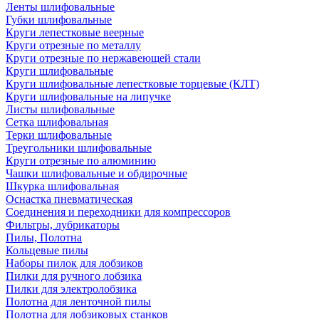
Ленты шлифовальные
Губки шлифовальные
Круги лепестковые веерные
Круги отрезные по металлу
Круги отрезные по нержавеющей стали
Круги шлифовальные
Круги шлифовальные лепестковые торцевые (КЛТ)
Круги шлифовальные на липучке
Листы шлифовальные
Сетка шлифовальная
Терки шлифовальные
Треугольники шлифовальные
Круги отрезные по алюминию
Чашки шлифовальные и обдирочные
Шкурка шлифовальная
Оснастка пневматическая
Соединения и переходники для компрессоров
Фильтры, лубрикаторы
Пилы, Полотна
Кольцевые пилы
Наборы пилок для лобзиков
Пилки для ручного лобзика
Пилки для электролобзика
Полотна для ленточной пилы
Полотна для лобзиковых станков