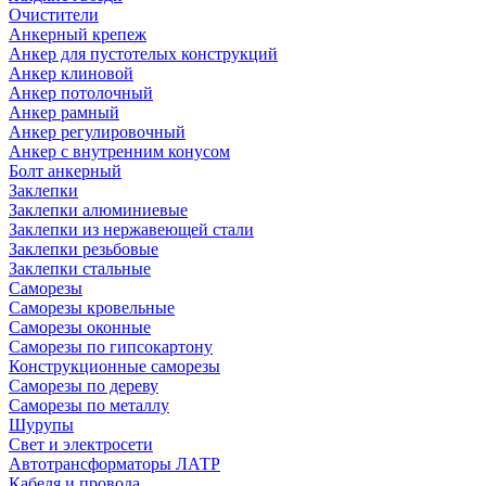
Очистители
Анкерный крепеж
Анкер для пустотелых конструкций
Анкер клиновой
Анкер потолочный
Анкер рамный
Анкер регулировочный
Анкер с внутренним конусом
Болт анкерный
Заклепки
Заклепки алюминиевые
Заклепки из нержавеющей стали
Заклепки резьбовые
Заклепки стальные
Саморезы
Саморезы кровельные
Саморезы оконные
Саморезы по гипсокартону
Конструкционные саморезы
Саморезы по дереву
Саморезы по металлу
Шурупы
Свет и электросети
Автотрансформаторы ЛАТР
Кабеля и провода