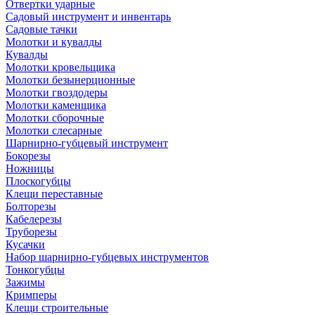
Отвертки ударные
Садовый инструмент и инвентарь
Садовые тачки
Молотки и кувалды
Кувалды
Молотки кровельщика
Молотки безынерционные
Молотки гвоздодеры
Молотки каменщика
Молотки сборочные
Молотки слесарные
Шарнирно-губцевый инструмент
Бокорезы
Ножницы
Плоскогубцы
Клещи переставные
Болторезы
Кабелерезы
Труборезы
Кусачки
Набор шарнирно-губцевых инструментов
Тонкогубцы
Зажимы
Кримперы
Клещи строительные