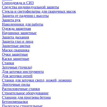
Спецодежда и СИЗ
Средства индивидуальной защиты
Стекла и светофильтры для сварочных масок
Защита от падения с высоты
Защита рук
Наколенники для работы
Одежда защитная
Наушники защитные
Защита дыхания
Защита глаз и лица
Защитные щитки
Маски сварщика
Очки защитные
Каски защитные
Станки
Заточные (точила)
Для заточки инструмента
Для заточки цепей
Станки для заточки сверл, ножей, ножниц
Ленточные пилы
Распиловочные станки
Строительное оборудование
Станции для прогрева бетона
Бетономешалки
Пылесосы строительные