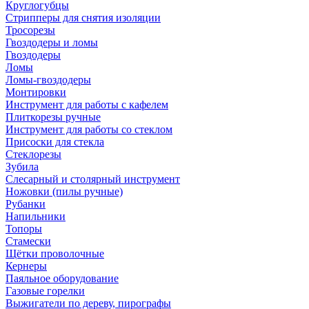
Круглогубцы
Стрипперы для снятия изоляции
Тросорезы
Гвоздодеры и ломы
Гвоздодеры
Ломы
Ломы-гвоздодеры
Монтировки
Инструмент для работы с кафелем
Плиткорезы ручные
Инструмент для работы со стеклом
Присоски для стекла
Стеклорезы
Зубила
Слесарный и столярный инструмент
Ножовки (пилы ручные)
Рубанки
Напильники
Топоры
Стамески
Щётки проволочные
Кернеры
Паяльное оборудование
Газовые горелки
Выжигатели по дереву, пирографы