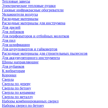
Тепловые завесы
Электрические тепловые пушки
Газовые инфракрасные обогреватели
Увлажнители воздуха
Расходные материалы
Расходные материалы для инструмена
Для дрелей
Для лобзиков
Для перфораторов и отбойных молотков
Для пил
Для шлифмашин
Для шуруповертов и гайковертов
Расходные материалы для строительных пылесосов
Для аккумуляторного инструмента
Шины направляющие
Для рубанков
К вибраторам
Коронки
Сверла
Сверла по дереву
Сверла по бетону
Сверла по керамике
Сверла по металлу
Наборы комбинированных сверел
Наборы сверел по бетону