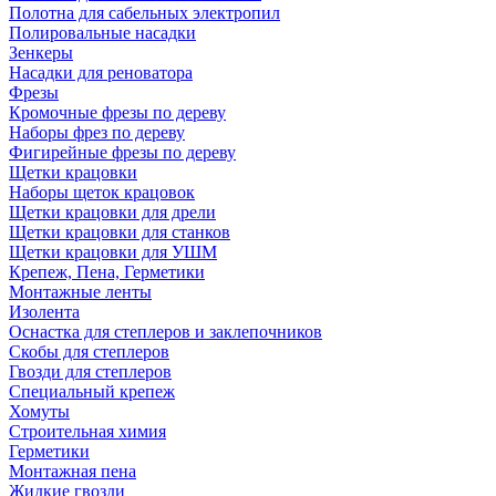
Полотна для сабельных электропил
Полировальные насадки
Зенкеры
Насадки для реноватора
Фрезы
Кромочные фрезы по дереву
Наборы фрез по дереву
Фигирейные фрезы по дереву
Щетки крацовки
Наборы щеток крацовок
Щетки крацовки для дрели
Щетки крацовки для станков
Щетки крацовки для УШМ
Крепеж, Пена, Герметики
Монтажные ленты
Изолента
Оснастка для степлеров и заклепочников
Скобы для степлеров
Гвозди для степлеров
Специальный крепеж
Хомуты
Строительная химия
Герметики
Монтажная пена
Жидкие гвозди