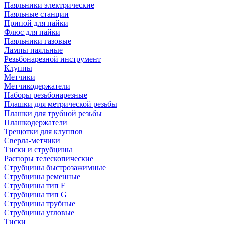
Паяльники электрические
Паяльные станции
Припой для пайки
Флюс для пайки
Паяльники газовые
Лампы паяльные
Резьбонарезной инструмент
Клуппы
Метчики
Метчикодержатели
Наборы резьбонарезные
Плашки для метрической резьбы
Плашки для трубной резьбы
Плашкодержатели
Трещотки для клуппов
Сверла-метчики
Тиски и струбцины
Распоры телескопические
Струбцины быстрозажимные
Струбцины ременные
Струбцины тип F
Струбцины тип G
Струбцины трубные
Струбцины угловые
Тиски