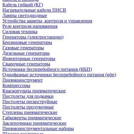
Кабель гибкий (КГ)
Нагревательные кабели ПНСВ
Лампы светодиодные
Устройства защиты, контроля и управления
Реле контроля напряжения
Силовая техника
Генераторы (электростанции)
Бензиновые генераторы
Газовые генераторы
Дизельные генераторы
Инверторные генераторы
Сварочные генераторы
Источники бесперебойного питания (ИБП)
Однофазные источники бесперебойного питания (ибп)
Пневмоинструмент
Компрессоры
Краскопульты пневматические
Пистолеты для подкачки
Пистолеты пескоструйные
Пистолеты продувочные
Степлеры пневматические
Гайковерты пневматические
Заклепочники пневматические
Пневмоинструментальные наборы
Шланги воздушные