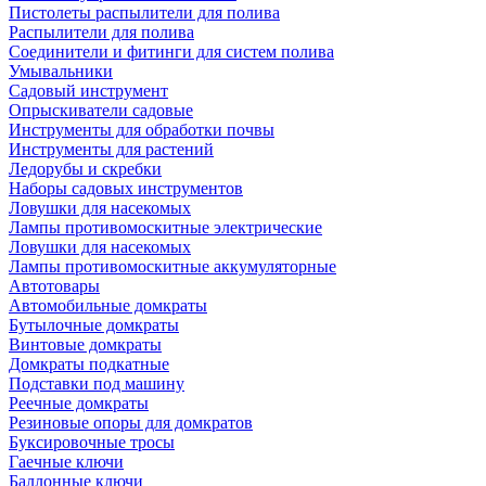
Пистолеты распылители для полива
Распылители для полива
Соединители и фитинги для систем полива
Умывальники
Садовый инструмент
Опрыскиватели садовые
Инструменты для обработки почвы
Инструменты для растений
Ледорубы и скребки
Наборы садовых инструментов
Ловушки для насекомых
Лампы противомоскитные электрические
Ловушки для насекомых
Лампы противомоскитные аккумуляторные
Автотовары
Автомобильные домкраты
Бутылочные домкраты
Винтовые домкраты
Домкраты подкатные
Подставки под машину
Реечные домкраты
Резиновые опоры для домкратов
Буксировочные тросы
Гаечные ключи
Баллонные ключи