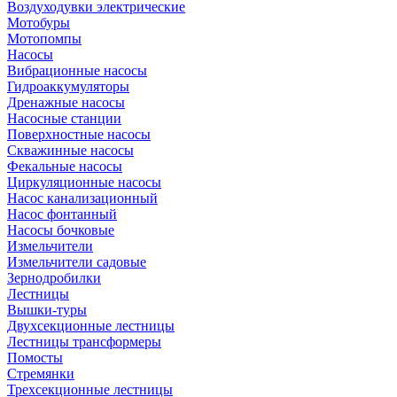
Воздуходувки электрические
Мотобуры
Мотопомпы
Насосы
Вибрационные насосы
Гидроаккумуляторы
Дренажные насосы
Насосные станции
Поверхностные насосы
Скважинные насосы
Фекальные насосы
Циркуляционные насосы
Насос канализационный
Насос фонтанный
Насосы бочковые
Измельчители
Измельчители садовые
Зернодробилки
Лестницы
Вышки-туры
Двухсекционные лестницы
Лестницы трансформеры
Помосты
Стремянки
Трехсекционные лестницы