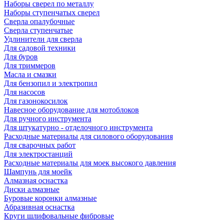
Наборы сверел по металлу
Наборы ступенчатых сверел
Сверла опалубочные
Сверла ступенчатые
Удлинители для сверла
Для садовой техники
Для буров
Для триммеров
Масла и смазки
Для бензопил и электропил
Для насосов
Для газонокосилок
Навесное оборудование для мотоблоков
Для ручного инструмента
Для штукатурно - отделочного инструмента
Расходные материалы для силового оборудования
Для сварочных работ
Для электростанций
Расходные материалы для моек высокого давления
Шампунь для моейк
Алмазная оснастка
Диски алмазные
Буровые коронки алмазные
Абразивная оснастка
Круги шлифовальные фибровые