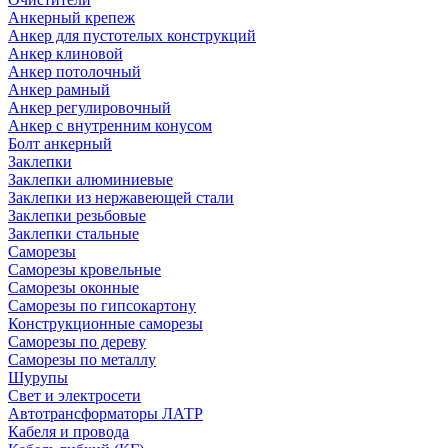
Анкерный крепеж
Анкер для пустотелых конструкций
Анкер клиновой
Анкер потолочный
Анкер рамный
Анкер регулировочный
Анкер с внутренним конусом
Болт анкерный
Заклепки
Заклепки алюминиевые
Заклепки из нержавеющей стали
Заклепки резьбовые
Заклепки стальные
Саморезы
Саморезы кровельные
Саморезы оконные
Саморезы по гипсокартону
Конструкционные саморезы
Саморезы по дереву
Саморезы по металлу
Шурупы
Свет и электросети
Автотрансформаторы ЛАТР
Кабеля и провода