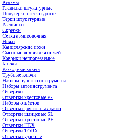
Кельмы
Гладилки штукатурные
Полутерки штукатурные
Терки штукатурные
Расшивки
Скребки
Сетка армировочная
Ножи
Канцелярские ножи
Сменные лезвия для ножей
Коврики непрорезаемые
Ключи
Разводные ключи
Трубные ключи
Наборы ручного инструмента
Наборы автоинструмента
Отвертки
Отвертки крестовые PZ
Наборы отвёрток
Отвертки для точных работ
Отвертки шлицевые SL
Отвертки крестовые PH
Отвертки HEX
Отвертки TORX
Отвертки ударные