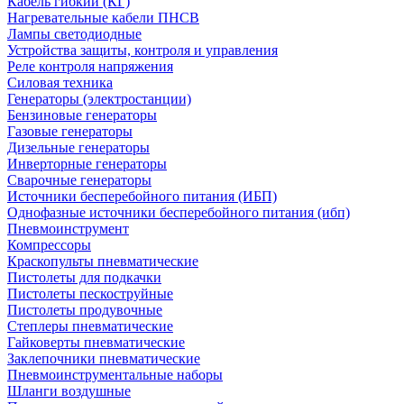
Кабель гибкий (КГ)
Нагревательные кабели ПНСВ
Лампы светодиодные
Устройства защиты, контроля и управления
Реле контроля напряжения
Силовая техника
Генераторы (электростанции)
Бензиновые генераторы
Газовые генераторы
Дизельные генераторы
Инверторные генераторы
Сварочные генераторы
Источники бесперебойного питания (ИБП)
Однофазные источники бесперебойного питания (ибп)
Пневмоинструмент
Компрессоры
Краскопульты пневматические
Пистолеты для подкачки
Пистолеты пескоструйные
Пистолеты продувочные
Степлеры пневматические
Гайковерты пневматические
Заклепочники пневматические
Пневмоинструментальные наборы
Шланги воздушные