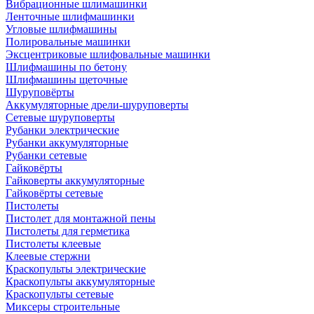
Вибрационные шлимашинки
Ленточные шлифмашинки
Угловые шлифмашины
Полировальные машинки
Эксцентриковые шлифовальные машинки
Шлифмашины по бетону
Шлифмашины щеточные
Шуруповёрты
Аккумуляторные дрели-шуруповерты
Сетевые шуруповерты
Рубанки электрические
Рубанки аккумуляторные
Рубанки сетевые
Гайковёрты
Гайковерты аккумуляторные
Гайковёрты сетевые
Пистолеты
Пистолет для монтажной пены
Пистолеты для герметика
Пистолеты клеевые
Клеевые стержни
Краскопульты электрические
Краскопульты аккумуляторные
Краскопульты сетевые
Миксеры строительные