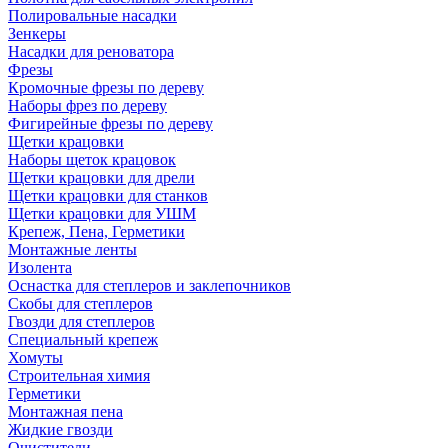
Полировальные насадки
Зенкеры
Насадки для реноватора
Фрезы
Кромочные фрезы по дереву
Наборы фрез по дереву
Фигирейные фрезы по дереву
Щетки крацовки
Наборы щеток крацовок
Щетки крацовки для дрели
Щетки крацовки для станков
Щетки крацовки для УШМ
Крепеж, Пена, Герметики
Монтажные ленты
Изолента
Оснастка для степлеров и заклепочников
Скобы для степлеров
Гвозди для степлеров
Специальный крепеж
Хомуты
Строительная химия
Герметики
Монтажная пена
Жидкие гвозди
Очистители