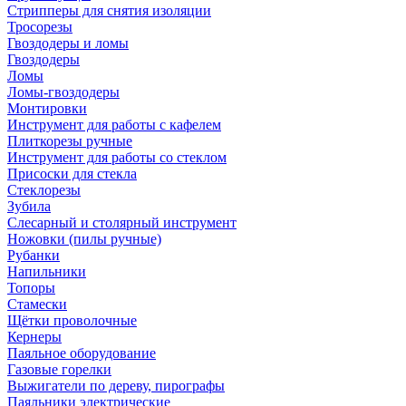
Стрипперы для снятия изоляции
Тросорезы
Гвоздодеры и ломы
Гвоздодеры
Ломы
Ломы-гвоздодеры
Монтировки
Инструмент для работы с кафелем
Плиткорезы ручные
Инструмент для работы со стеклом
Присоски для стекла
Стеклорезы
Зубила
Слесарный и столярный инструмент
Ножовки (пилы ручные)
Рубанки
Напильники
Топоры
Стамески
Щётки проволочные
Кернеры
Паяльное оборудование
Газовые горелки
Выжигатели по дереву, пирографы
Паяльники электрические