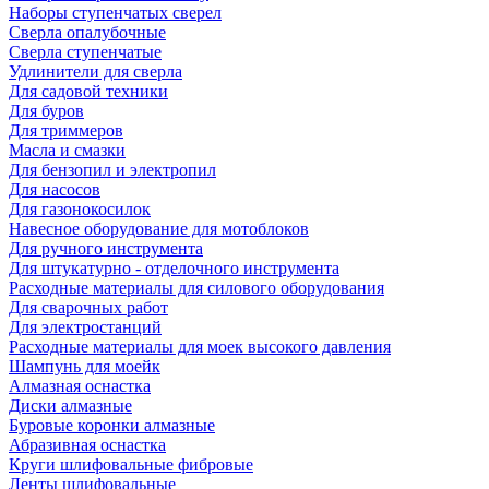
Наборы ступенчатых сверел
Сверла опалубочные
Сверла ступенчатые
Удлинители для сверла
Для садовой техники
Для буров
Для триммеров
Масла и смазки
Для бензопил и электропил
Для насосов
Для газонокосилок
Навесное оборудование для мотоблоков
Для ручного инструмента
Для штукатурно - отделочного инструмента
Расходные материалы для силового оборудования
Для сварочных работ
Для электростанций
Расходные материалы для моек высокого давления
Шампунь для моейк
Алмазная оснастка
Диски алмазные
Буровые коронки алмазные
Абразивная оснастка
Круги шлифовальные фибровые
Ленты шлифовальные