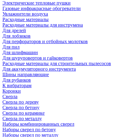
Электрические тепловые пушки
Газовые инфракрасные обогреватели
Увлажнители воздуха
Расходные материалы
Расходные материалы для инструмена
Для дрелей
Для лобзиков
Для перфораторов и отбойных молотков
Для пил
Для шлифмашин
Для шуруповертов и гайковертов
Расходные материалы для строительных пылесосов
Для аккумуляторного инструмента
Шины направляющие
Для рубанков
К вибраторам
Коронки
Сверла
Сверла по дереву
Сверла по бетону
Сверла по керамике
Сверла по металлу
Наборы комбинированных сверел
Наборы сверел по бетону
Наборы сверел по металлу