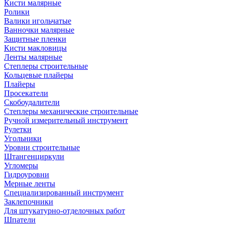
Кисти малярные
Ролики
Валики игольчатые
Ванночки малярные
Защитные пленки
Кисти макловицы
Ленты малярные
Степлеры строительные
Кольцевые плайеры
Плайеры
Просекатели
Скобоудалители
Степлеры механические строительные
Ручной измерительный инструмент
Рулетки
Угольники
Уровни строительные
Штангенциркули
Угломеры
Гидроуровни
Мерные ленты
Специализированный инструмент
Заклепочники
Для штукатурно-отделочных работ
Шпатели