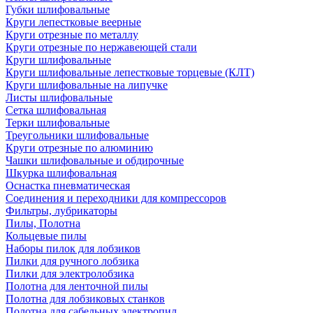
Губки шлифовальные
Круги лепестковые веерные
Круги отрезные по металлу
Круги отрезные по нержавеющей стали
Круги шлифовальные
Круги шлифовальные лепестковые торцевые (КЛТ)
Круги шлифовальные на липучке
Листы шлифовальные
Сетка шлифовальная
Терки шлифовальные
Треугольники шлифовальные
Круги отрезные по алюминию
Чашки шлифовальные и обдирочные
Шкурка шлифовальная
Оснастка пневматическая
Соединения и переходники для компрессоров
Фильтры, лубрикаторы
Пилы, Полотна
Кольцевые пилы
Наборы пилок для лобзиков
Пилки для ручного лобзика
Пилки для электролобзика
Полотна для ленточной пилы
Полотна для лобзиковых станков
Полотна для сабельных электропил