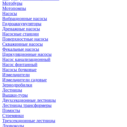
Мотобуры
Мотопомпы
Насосы
Вибрационные насосы
Гидроаккумуляторы
Дренажные насосы
Насосные станции
Поверхностные насосы
Скважинные насосы
Фекальные насосы
Циркуляционные насосы
Насос канализационный
Насос фонтанный
Насосы бочковые
Измельчители
Измельчители садовые
Зернодробилки
Лестницы
Вышки-туры
Двухсекционные лестницы
Лестницы трансформеры
Помосты
Стремянки
Трехсекционные лестницы
Дровоколы