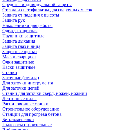
Средства индивидуальной защиты
Стекла и светофильтры для сварочных масок
Защита от падения с высоты
Защита рук
Наколенники для работы
Одежда защитная
Наушники защитные
Защита дыхания
Защита глаз и лица
Защитные щитки
Маски сварщика
Очки защитные
Каски защитные
Станки
Заточные (точила)
Для заточки инструмента
Для заточки цепей
Станки для заточки сверл, ножей, ножниц
Ленточные пилы
Распиловочные станки
Строительное оборудование
Станции для прогрева бетона
Бетономешалки
Пылесосы строительные
Виброплиты