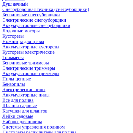
Душ дачный
Снегоуборочная техника (снегоуборщики)
Бензиновые снегоуборщики
Электрические снегоуборщики
Аккумуляторные снегоуборщики
Лодочные моторы
Кусторезы
Ножницы для травы
Аккумуляторные кусторезы
Кусторезы электрические
Триммеры
Бензиновые триммеры
Электрические триммеры
Аккумуляторные триммеры
Пилы цепные
Бензопилы
Электрические пилы
Аккумуляторные пилы
Все для полива
Шланги садовые
Катушки для шлангов
Лейки садовые
Наборы для полива
Системы управления поливом
Пистолеты распылители для полива