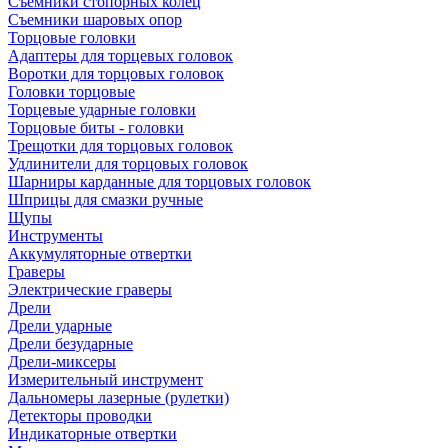
Съемники стопорных колец
Съемники шаровых опор
Торцовые головки
Адаптеры для торцевых головок
Воротки для торцовых головок
Головки торцовые
Торцевые ударные головки
Торцовые биты - головки
Трещотки для торцовых головок
Удлинители для торцовых головок
Шарниры карданные для торцовых головок
Шприцы для смазки ручные
Щупы
Инструменты
Аккумуляторные отвертки
Граверы
Электрические граверы
Дрели
Дрели ударные
Дрели безударные
Дрели-миксеры
Измерительный инструмент
Дальномеры лазерные (рулетки)
Детекторы проводки
Индикаторные отвертки