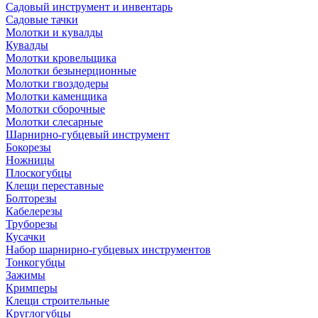
Садовый инструмент и инвентарь
Садовые тачки
Молотки и кувалды
Кувалды
Молотки кровельщика
Молотки безынерционные
Молотки гвоздодеры
Молотки каменщика
Молотки сборочные
Молотки слесарные
Шарнирно-губцевый инструмент
Бокорезы
Ножницы
Плоскогубцы
Клещи переставные
Болторезы
Кабелерезы
Труборезы
Кусачки
Набор шарнирно-губцевых инструментов
Тонкогубцы
Зажимы
Кримперы
Клещи строительные
Круглогубцы