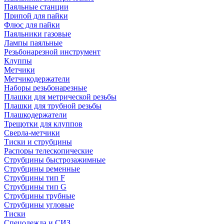
Паяльные станции
Припой для пайки
Флюс для пайки
Паяльники газовые
Лампы паяльные
Резьбонарезной инструмент
Клуппы
Метчики
Метчикодержатели
Наборы резьбонарезные
Плашки для метрической резьбы
Плашки для трубной резьбы
Плашкодержатели
Трещотки для клуппов
Сверла-метчики
Тиски и струбцины
Распоры телескопические
Струбцины быстрозажимные
Струбцины ременные
Струбцины тип F
Струбцины тип G
Струбцины трубные
Струбцины угловые
Тиски
Спецодежда и СИЗ