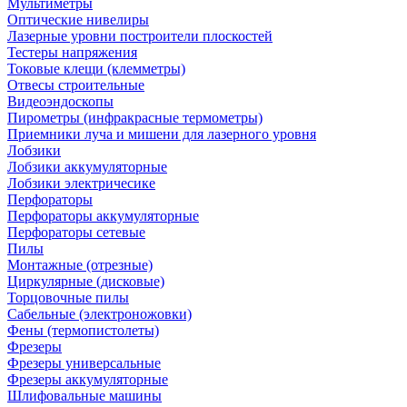
Мультиметры
Оптические нивелиры
Лазерные уровни построители плоскостей
Тестеры напряжения
Токовые клещи (клемметры)
Отвесы строительные
Видеоэндоскопы
Пирометры (инфракрасные термометры)
Приемники луча и мишени для лазерного уровня
Лобзики
Лобзики аккумуляторные
Лобзики электричесике
Перфораторы
Перфораторы аккумуляторные
Перфораторы сетевые
Пилы
Монтажные (отрезные)
Циркулярные (дисковые)
Торцовочные пилы
Сабельные (электроножовки)
Фены (термопистолеты)
Фрезеры
Фрезеры универсальные
Фрезеры аккумуляторные
Шлифовальные машины