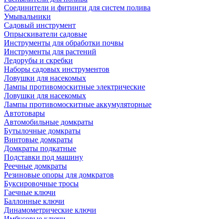
Соединители и фитинги для систем полива
Умывальники
Садовый инструмент
Опрыскиватели садовые
Инструменты для обработки почвы
Инструменты для растений
Ледорубы и скребки
Наборы садовых инструментов
Ловушки для насекомых
Лампы противомоскитные электрические
Ловушки для насекомых
Лампы противомоскитные аккумуляторные
Автотовары
Автомобильные домкраты
Бутылочные домкраты
Винтовые домкраты
Домкраты подкатные
Подставки под машину
Реечные домкраты
Резиновые опоры для домкратов
Буксировочные тросы
Гаечные ключи
Баллонные ключи
Динамометрические ключи
Имбусовые ключи