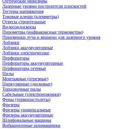
Оптические нивелиры
Лазерные уровни построители плоскостей
Тестеры напряжения
Токовые клещи (клемметры)
Отвесы строительные
Видеоэндоскопы
Пирометры (инфракрасные термометры)
Приемники луча и мишени для лазерного уровня
Лобзики
Лобзики аккумуляторные
Лобзики электричесике
Перфораторы
Перфораторы аккумуляторные
Перфораторы сетевые
Пилы
Монтажные (отрезные)
Циркулярные (дисковые)
Торцовочные пилы
Сабельные (электроножовки)
Фены (термопистолеты)
Фрезеры
Фрезеры универсальные
Фрезеры аккумуляторные
Шлифовальные машины
Вибрационные шлимашинки