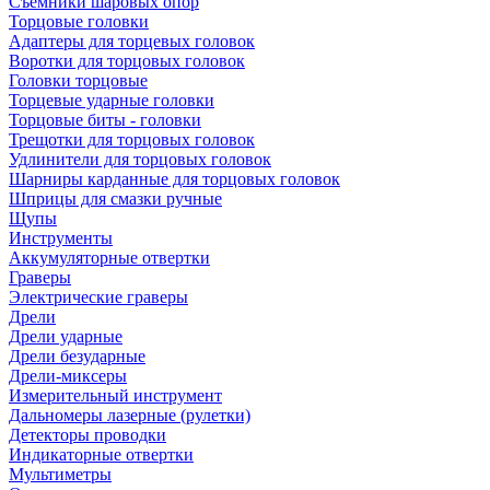
Съемники шаровых опор
Торцовые головки
Адаптеры для торцевых головок
Воротки для торцовых головок
Головки торцовые
Торцевые ударные головки
Торцовые биты - головки
Трещотки для торцовых головок
Удлинители для торцовых головок
Шарниры карданные для торцовых головок
Шприцы для смазки ручные
Щупы
Инструменты
Аккумуляторные отвертки
Граверы
Электрические граверы
Дрели
Дрели ударные
Дрели безударные
Дрели-миксеры
Измерительный инструмент
Дальномеры лазерные (рулетки)
Детекторы проводки
Индикаторные отвертки
Мультиметры