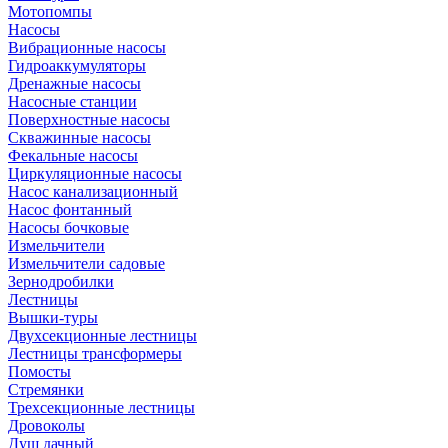
Мотопомпы
Насосы
Вибрационные насосы
Гидроаккумуляторы
Дренажные насосы
Насосные станции
Поверхностные насосы
Скважинные насосы
Фекальные насосы
Циркуляционные насосы
Насос канализационный
Насос фонтанный
Насосы бочковые
Измельчители
Измельчители садовые
Зернодробилки
Лестницы
Вышки-туры
Двухсекционные лестницы
Лестницы трансформеры
Помосты
Стремянки
Трехсекционные лестницы
Дровоколы
Душ дачный