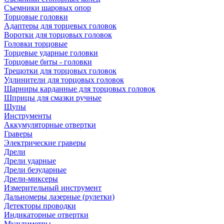
Съемники шаровых опор
Торцовые головки
Адаптеры для торцевых головок
Воротки для торцовых головок
Головки торцовые
Торцевые ударные головки
Торцовые биты - головки
Трещотки для торцовых головок
Удлинители для торцовых головок
Шарниры карданные для торцовых головок
Шприцы для смазки ручные
Щупы
Инструменты
Аккумуляторные отвертки
Граверы
Электрические граверы
Дрели
Дрели ударные
Дрели безударные
Дрели-миксеры
Измерительный инструмент
Дальномеры лазерные (рулетки)
Детекторы проводки
Индикаторные отвертки
Мультиметры