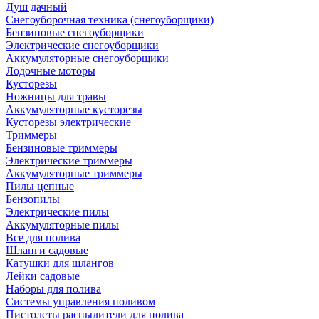
Душ дачный
Снегоуборочная техника (снегоуборщики)
Бензиновые снегоуборщики
Электрические снегоуборщики
Аккумуляторные снегоуборщики
Лодочные моторы
Кусторезы
Ножницы для травы
Аккумуляторные кусторезы
Кусторезы электрические
Триммеры
Бензиновые триммеры
Электрические триммеры
Аккумуляторные триммеры
Пилы цепные
Бензопилы
Электрические пилы
Аккумуляторные пилы
Все для полива
Шланги садовые
Катушки для шлангов
Лейки садовые
Наборы для полива
Системы управления поливом
Пистолеты распылители для полива