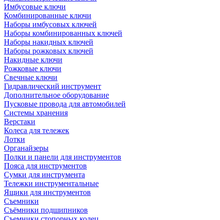
Имбусовые ключи
Комбинированные ключи
Наборы имбусовых ключей
Наборы комбинированных ключей
Наборы накидных ключей
Наборы рожковых ключей
Накидные ключи
Рожковые ключи
Свечные ключи
Гидравлический инструмент
Дополнительное оборудование
Пусковые провода для автомобилей
Системы хранения
Верстаки
Колеса для тележек
Лотки
Органайзеры
Полки и панели для инструментов
Пояса для инструментов
Сумки для инструмента
Тележки инструментальные
Ящики для инструментов
Съемники
Съёмники подшипников
Съемники стопорных колец