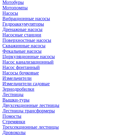
Мотобуры
Мотопомпы
Насосы
Вибрационные насосы
Гидроаккумуляторы
Дренажные насосы
Насосные станции
Поверхностные насосы
Скважинные насосы
Фекальные насосы
Циркуляционные насосы
Насос канализационный
Насос фонтанный
Насосы бочковые
Измельчители
Измельчители садовые
Зернодробилки
Лестницы
Вышки-туры
Двухсекционные лестницы
Лестницы трансформеры
Помосты
Стремянки
Трехсекционные лестницы
Дровоколы