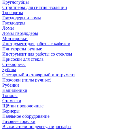
Круглогубцы
Стрипперы для снятия изоляции
Тросорезы
Гвоздодеры и ломы
Гвоздодеры
Ломы
Ломы-гвоздодеры
Монтировки
Инструмент для работы с кафелем
Плиткорезы ручные
Инструмент для работы со стеклом
Присоски для стекла
Стеклорезы
Зубила
Слесарный и столярный инструмент
Ножовки (пилы ручные)
Рубанки
Напильники
Топоры
Стамески
Щётки проволочные
Кернеры
Паяльное оборудование
Газовые горелки
Выжигатели по дереву, пирографы