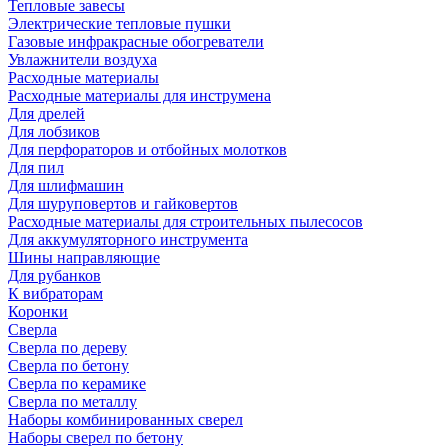
Тепловые завесы
Электрические тепловые пушки
Газовые инфракрасные обогреватели
Увлажнители воздуха
Расходные материалы
Расходные материалы для инструмена
Для дрелей
Для лобзиков
Для перфораторов и отбойных молотков
Для пил
Для шлифмашин
Для шуруповертов и гайковертов
Расходные материалы для строительных пылесосов
Для аккумуляторного инструмента
Шины направляющие
Для рубанков
К вибраторам
Коронки
Сверла
Сверла по дереву
Сверла по бетону
Сверла по керамике
Сверла по металлу
Наборы комбинированных сверел
Наборы сверел по бетону