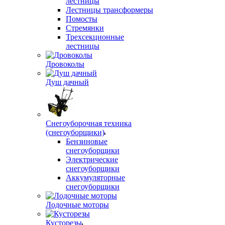
лестницы
Лестницы трансформеры
Помосты
Стремянки
Трехсекционные
лестницы
Дровоколы
Душ дачный
Снегоуборочная техника
(снегоуборщики)
Бензиновые
снегоуборщики
Электрические
снегоуборщики
Аккумуляторные
снегоуборщики
Лодочные моторы
Кусторезы