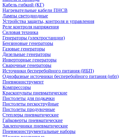
Кабель гибкий (КГ)
Нагревательные кабели ПНСВ
Лампы светодиодные
Устройства защиты, контроля и управления
Реле контроля напряжения
Силовая техника
Генераторы (электростанции)
Бензиновые генераторы
Газовые генераторы
Дизельные генераторы
Инверторные генераторы
Сварочные генераторы
Источники бесперебойного питания (ИБП)
Однофазные источники бесперебойного питания (ибп)
Пневмоинструмент
Компрессоры
Краскопульты пневматические
Пистолеты для подкачки
Пистолеты пескоструйные
Пистолеты продувочные
Степлеры пневматические
Гайковерты пневматические
Заклепочники пневматические
Пневмоинструментальные наборы
Шланги воздушные