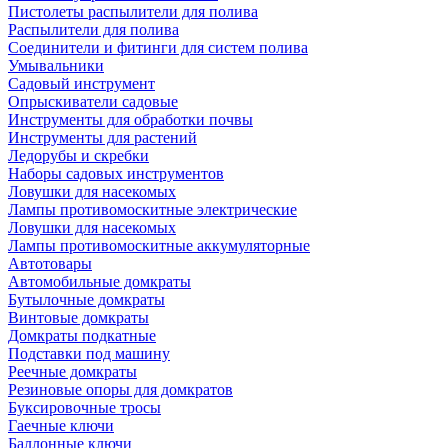
Пистолеты распылители для полива
Распылители для полива
Соединители и фитинги для систем полива
Умывальники
Садовый инструмент
Опрыскиватели садовые
Инструменты для обработки почвы
Инструменты для растений
Ледорубы и скребки
Наборы садовых инструментов
Ловушки для насекомых
Лампы противомоскитные электрические
Ловушки для насекомых
Лампы противомоскитные аккумуляторные
Автотовары
Автомобильные домкраты
Бутылочные домкраты
Винтовые домкраты
Домкраты подкатные
Подставки под машину
Реечные домкраты
Резиновые опоры для домкратов
Буксировочные тросы
Гаечные ключи
Баллонные ключи