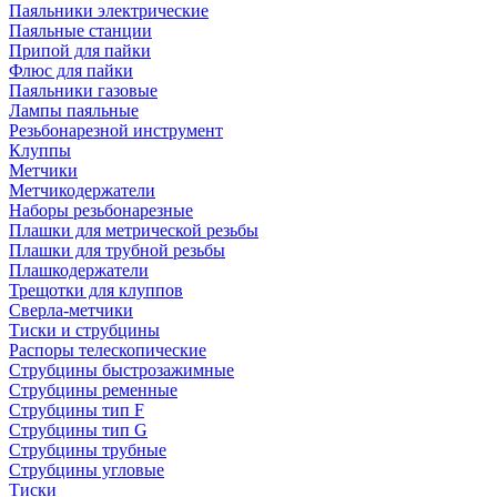
Паяльники электрические
Паяльные станции
Припой для пайки
Флюс для пайки
Паяльники газовые
Лампы паяльные
Резьбонарезной инструмент
Клуппы
Метчики
Метчикодержатели
Наборы резьбонарезные
Плашки для метрической резьбы
Плашки для трубной резьбы
Плашкодержатели
Трещотки для клуппов
Сверла-метчики
Тиски и струбцины
Распоры телескопические
Струбцины быстрозажимные
Струбцины ременные
Струбцины тип F
Струбцины тип G
Струбцины трубные
Струбцины угловые
Тиски