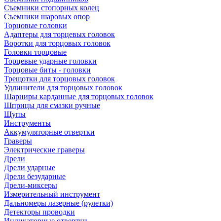
Съемники стопорных колец
Съемники шаровых опор
Торцовые головки
Адаптеры для торцевых головок
Воротки для торцовых головок
Головки торцовые
Торцевые ударные головки
Торцовые биты - головки
Трещотки для торцовых головок
Удлинители для торцовых головок
Шарниры карданные для торцовых головок
Шприцы для смазки ручные
Щупы
Инструменты
Аккумуляторные отвертки
Граверы
Электрические граверы
Дрели
Дрели ударные
Дрели безударные
Дрели-миксеры
Измерительный инструмент
Дальномеры лазерные (рулетки)
Детекторы проводки
Индикаторные отвертки