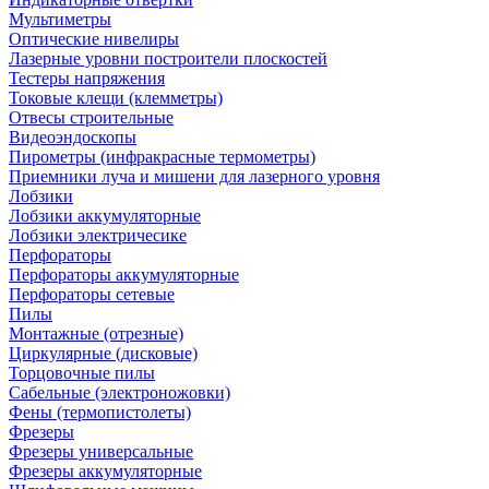
Мультиметры
Оптические нивелиры
Лазерные уровни построители плоскостей
Тестеры напряжения
Токовые клещи (клемметры)
Отвесы строительные
Видеоэндоскопы
Пирометры (инфракрасные термометры)
Приемники луча и мишени для лазерного уровня
Лобзики
Лобзики аккумуляторные
Лобзики электричесике
Перфораторы
Перфораторы аккумуляторные
Перфораторы сетевые
Пилы
Монтажные (отрезные)
Циркулярные (дисковые)
Торцовочные пилы
Сабельные (электроножовки)
Фены (термопистолеты)
Фрезеры
Фрезеры универсальные
Фрезеры аккумуляторные