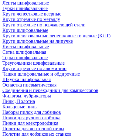
Ленты шлифовальные
Губки шлифовальные
Круги лепестковые веерные
Круги отрезные по металлу
Круги отрезные по нержавеющей стали
Круги шлифовальные
Круги шлифовальные лепестковые торцевые (КЛТ)
Круги шлифовальные на липучке
Листы шлифовальные
Сетка шлифовальная
Терки шлифовальные
Треугольники шлифовальные
Круги отрезные по алюминию
Чашки шлифовальные и обдирочные
Шкурка шлифовальная
Оснастка пневматическая
Соединения и переходники для компрессоров
Фильтры, лубрикаторы
Пилы, Полотна
Кольцевые пилы
Наборы пилок для лобзиков
Пилки для ручного лобзика
Пилки для электролобзика
Полотна для ленточной пилы
Полотна для лобзиковых станков