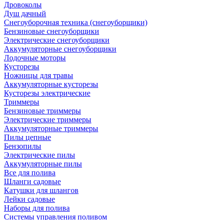
Дровоколы
Душ дачный
Снегоуборочная техника (снегоуборщики)
Бензиновые снегоуборщики
Электрические снегоуборщики
Аккумуляторные снегоуборщики
Лодочные моторы
Кусторезы
Ножницы для травы
Аккумуляторные кусторезы
Кусторезы электрические
Триммеры
Бензиновые триммеры
Электрические триммеры
Аккумуляторные триммеры
Пилы цепные
Бензопилы
Электрические пилы
Аккумуляторные пилы
Все для полива
Шланги садовые
Катушки для шлангов
Лейки садовые
Наборы для полива
Системы управления поливом