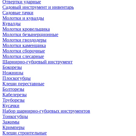
Отвертки ударные
Садовый инструмент и инвентарь
Садовые тачки
Молотки и кувалды
Кувалды
Молотки кровельщика
Молотки безынерционные
Молотки гвоздодеры
Молотки каменщика
Молотки сборочные
Молотки слесарные
Шарнирно-губцевый инструмент
Бокорезы
Ножницы
Плоскогубцы
Клещи переставные
Болторезы
Кабелерезы
Труборезы
Кусачки
Набор шарнирно-губцевых инструментов
Тонкогубцы
Зажимы
Кримперы
Клещи строительные