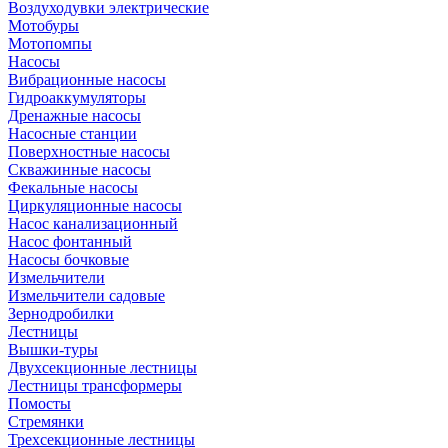
Воздуходувки электрические
Мотобуры
Мотопомпы
Насосы
Вибрационные насосы
Гидроаккумуляторы
Дренажные насосы
Насосные станции
Поверхностные насосы
Скважинные насосы
Фекальные насосы
Циркуляционные насосы
Насос канализационный
Насос фонтанный
Насосы бочковые
Измельчители
Измельчители садовые
Зернодробилки
Лестницы
Вышки-туры
Двухсекционные лестницы
Лестницы трансформеры
Помосты
Стремянки
Трехсекционные лестницы