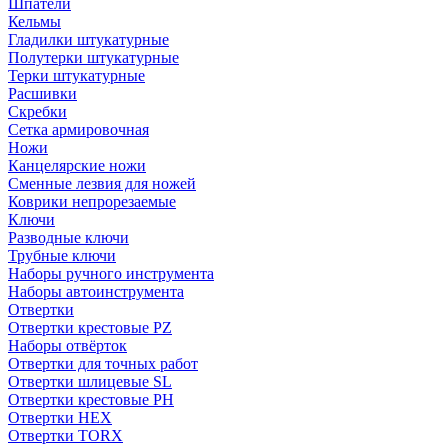
Шпатели
Кельмы
Гладилки штукатурные
Полутерки штукатурные
Терки штукатурные
Расшивки
Скребки
Сетка армировочная
Ножи
Канцелярские ножи
Сменные лезвия для ножей
Коврики непрорезаемые
Ключи
Разводные ключи
Трубные ключи
Наборы ручного инструмента
Наборы автоинструмента
Отвертки
Отвертки крестовые PZ
Наборы отвёрток
Отвертки для точных работ
Отвертки шлицевые SL
Отвертки крестовые PH
Отвертки HEX
Отвертки TORX