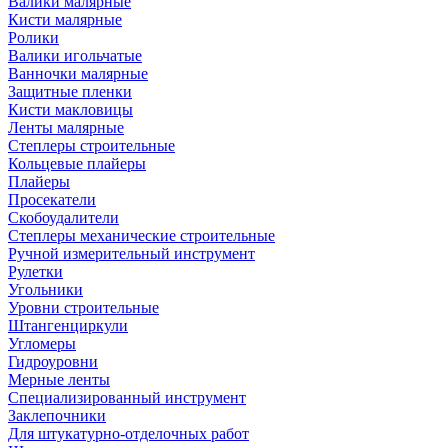
Валики малярные
Кисти малярные
Ролики
Валики игольчатые
Ванночки малярные
Защитные пленки
Кисти макловицы
Ленты малярные
Степлеры строительные
Кольцевые плайеры
Плайеры
Просекатели
Скобоудалители
Степлеры механические строительные
Ручной измерительный инструмент
Рулетки
Угольники
Уровни строительные
Штангенциркули
Угломеры
Гидроуровни
Мерные ленты
Специализированный инструмент
Заклепочники
Для штукатурно-отделочных работ