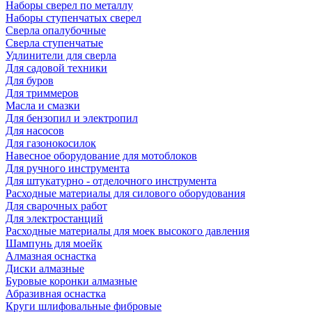
Наборы сверел по металлу
Наборы ступенчатых сверел
Сверла опалубочные
Сверла ступенчатые
Удлинители для сверла
Для садовой техники
Для буров
Для триммеров
Масла и смазки
Для бензопил и электропил
Для насосов
Для газонокосилок
Навесное оборудование для мотоблоков
Для ручного инструмента
Для штукатурно - отделочного инструмента
Расходные материалы для силового оборудования
Для сварочных работ
Для электростанций
Расходные материалы для моек высокого давления
Шампунь для моейк
Алмазная оснастка
Диски алмазные
Буровые коронки алмазные
Абразивная оснастка
Круги шлифовальные фибровые