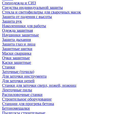
Спецодежда и СИЗ
Средства индивидуальной защиты
Стекла и светофильтры для сварочных масок
Защита от падения с высоты
Защита рук
Наколенники для работы
Одежда защитная
Наушники защитные
Защита дыхания
Защита глаз и лица
Защитные щитки
Маски сварщика
Очки защитные
Каски защитные
Станки
Заточные (точила)
Для заточки инструмента
Для заточки цепей
Станки для заточки сверл, ножей, ножниц
Ленточные пилы
Распиловочные станки
Строительное оборудование
Станции для прогрева бетона
Бетономешалки
Пылесосы строительные