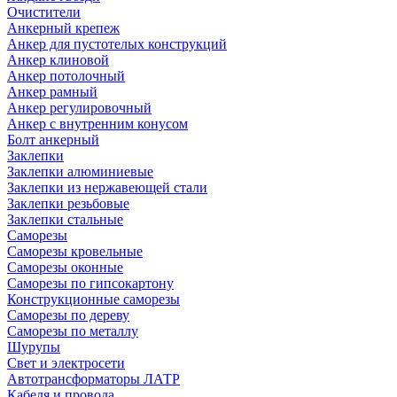
Очистители
Анкерный крепеж
Анкер для пустотелых конструкций
Анкер клиновой
Анкер потолочный
Анкер рамный
Анкер регулировочный
Анкер с внутренним конусом
Болт анкерный
Заклепки
Заклепки алюминиевые
Заклепки из нержавеющей стали
Заклепки резьбовые
Заклепки стальные
Саморезы
Саморезы кровельные
Саморезы оконные
Саморезы по гипсокартону
Конструкционные саморезы
Саморезы по дереву
Саморезы по металлу
Шурупы
Свет и электросети
Автотрансформаторы ЛАТР
Кабеля и провода