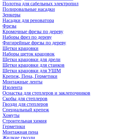
Полотна для сабельных электропил
Полировальные насадки
Зенкеры
Насадки для реноватора
Фрезы
Кромочные фрезы по дереву
Наборы фрез по дереву
Фигирейные фрезы по дереву
Щетки крацовки
Наборы щеток крацовок
Щетки крацовки для дрели
Щетки крацовки для станков
Щетки крацовки для УШМ
Крепеж, Пена, Герметики
Монтажные ленты
Изолента
Оснастка для степлеров и заклепочников
Скобы для степлеров
Гвозди для степлеров
Специальный крепеж
Хомуты
Строительная химия
Герметики
Монтажная пена
Жидкие гвозди