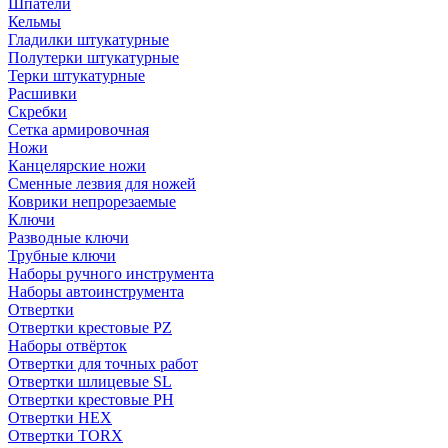
Шпатели
Кельмы
Гладилки штукатурные
Полутерки штукатурные
Терки штукатурные
Расшивки
Скребки
Сетка армировочная
Ножи
Канцелярские ножи
Сменные лезвия для ножей
Коврики непрорезаемые
Ключи
Разводные ключи
Трубные ключи
Наборы ручного инструмента
Наборы автоинструмента
Отвертки
Отвертки крестовые PZ
Наборы отвёрток
Отвертки для точных работ
Отвертки шлицевые SL
Отвертки крестовые PH
Отвертки HEX
Отвертки TORX