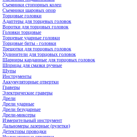
Съемники стопорных колец
Съемники шаровых опор
Торцовые головки
Адаптеры для торцевых головок
Воротки для торцовых головок
Головки торцовые
Торцевые ударные головки
Торцовые биты - головки
Трещотки для торцовых головок
Удлинители для торцовых головок
Шарниры карданные для торцовых головок
Шприцы для смазки ручные
Щупы
Инструменты
Аккумуляторные отвертки
Граверы
Электрические граверы
Дрели
Дрели ударные
Дрели безударные
Дрели-миксеры
Измерительный инструмент
Дальномеры лазерные (рулетки)
Детекторы проводки
Индикаторные отвертки