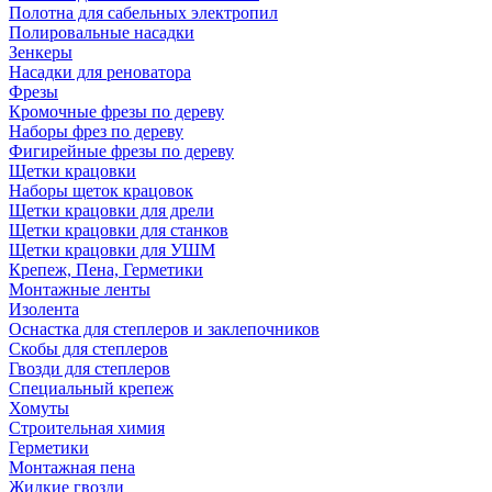
Полотна для сабельных электропил
Полировальные насадки
Зенкеры
Насадки для реноватора
Фрезы
Кромочные фрезы по дереву
Наборы фрез по дереву
Фигирейные фрезы по дереву
Щетки крацовки
Наборы щеток крацовок
Щетки крацовки для дрели
Щетки крацовки для станков
Щетки крацовки для УШМ
Крепеж, Пена, Герметики
Монтажные ленты
Изолента
Оснастка для степлеров и заклепочников
Скобы для степлеров
Гвозди для степлеров
Специальный крепеж
Хомуты
Строительная химия
Герметики
Монтажная пена
Жидкие гвозди