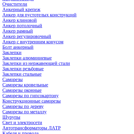
Очистители
Анкерный крепеж
Анкер для пустотелых конструкций
Анкер клиновой
Анкер потолочный
Анкер рамный
Анкер регулировочный
Анкер с внутренним конусом
Болт анкерный
Заклепки
Заклепки алюминиевые
Заклепки из нержавеющей стали
Заклепки резьбовые
Заклепки стальные
Саморезы
Саморезы кровельные
Саморезы оконные
Саморезы по гипсокартону
Конструкционные саморезы
Саморезы по дереву
Саморезы по металлу
Шурупы
Свет и электросети
Автотрансформаторы ЛАТР
Кабеля и провода