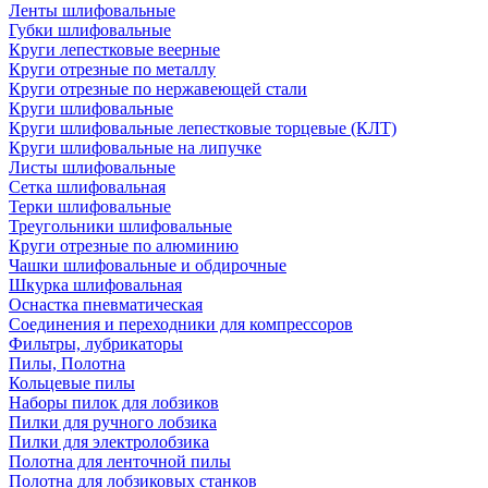
Ленты шлифовальные
Губки шлифовальные
Круги лепестковые веерные
Круги отрезные по металлу
Круги отрезные по нержавеющей стали
Круги шлифовальные
Круги шлифовальные лепестковые торцевые (КЛТ)
Круги шлифовальные на липучке
Листы шлифовальные
Сетка шлифовальная
Терки шлифовальные
Треугольники шлифовальные
Круги отрезные по алюминию
Чашки шлифовальные и обдирочные
Шкурка шлифовальная
Оснастка пневматическая
Соединения и переходники для компрессоров
Фильтры, лубрикаторы
Пилы, Полотна
Кольцевые пилы
Наборы пилок для лобзиков
Пилки для ручного лобзика
Пилки для электролобзика
Полотна для ленточной пилы
Полотна для лобзиковых станков