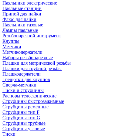
Паяльники электрические
Паяльные станции
Припой для пайки
Флюс для пайки
Паяльники газовые
Лампы паяльные
Резьбонарезной инструмент
Клуппы
Метчики
Метчикодержатели
Наборы резьбонарезные
Плашки для метрической резьбы
Плашки для трубной резьбы
Плашкодержатели
Трещотки для клуппов
Сверла-метчики
Тиски и струбцины
Распоры телескопические
Струбцины быстрозажимные
Струбцины ременные
Струбцины тип F
Струбцины тип G
Струбцины трубные
Струбцины угловые
Тиски