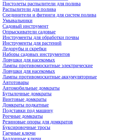
Пистолеты распылители для полива
Распылители для полива
Соединители и фитинги для систем полива
Умывальники
Садовый инструмент
Опрыскиватели садовые
Инструменты для обработки почвы
Инструменты для растений
Ледорубы и скребки
Наборы садовых инструментов
Ловушки для насекомых
Лампы противомоскитные электрические
Ловушки для насекомых
Лампы противомоскитные аккумуляторные
Автотовары
Автомобильные домкраты
Бутылочные домкраты
Винтовые домкраты
Домкраты подкатные
Подставки под машину
Реечные домкраты
Резиновые опоры для домкратов
Буксировочные тросы
Гаечные ключи
Баллонные ключи