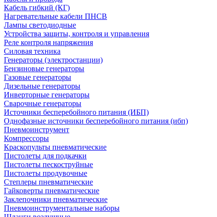
Кабель гибкий (КГ)
Нагревательные кабели ПНСВ
Лампы светодиодные
Устройства защиты, контроля и управления
Реле контроля напряжения
Силовая техника
Генераторы (электростанции)
Бензиновые генераторы
Газовые генераторы
Дизельные генераторы
Инверторные генераторы
Сварочные генераторы
Источники бесперебойного питания (ИБП)
Однофазные источники бесперебойного питания (ибп)
Пневмоинструмент
Компрессоры
Краскопульты пневматические
Пистолеты для подкачки
Пистолеты пескоструйные
Пистолеты продувочные
Степлеры пневматические
Гайковерты пневматические
Заклепочники пневматические
Пневмоинструментальные наборы
Шланги воздушные