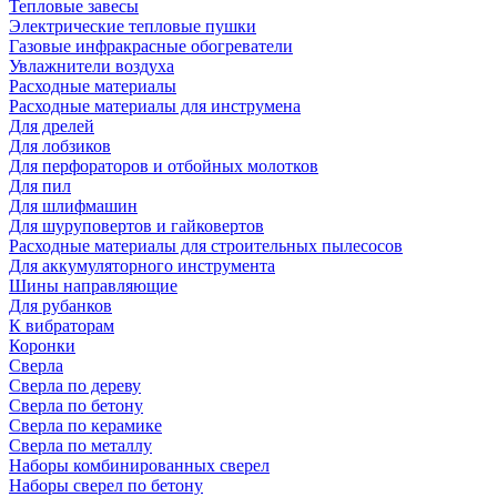
Тепловые завесы
Электрические тепловые пушки
Газовые инфракрасные обогреватели
Увлажнители воздуха
Расходные материалы
Расходные материалы для инструмена
Для дрелей
Для лобзиков
Для перфораторов и отбойных молотков
Для пил
Для шлифмашин
Для шуруповертов и гайковертов
Расходные материалы для строительных пылесосов
Для аккумуляторного инструмента
Шины направляющие
Для рубанков
К вибраторам
Коронки
Сверла
Сверла по дереву
Сверла по бетону
Сверла по керамике
Сверла по металлу
Наборы комбинированных сверел
Наборы сверел по бетону