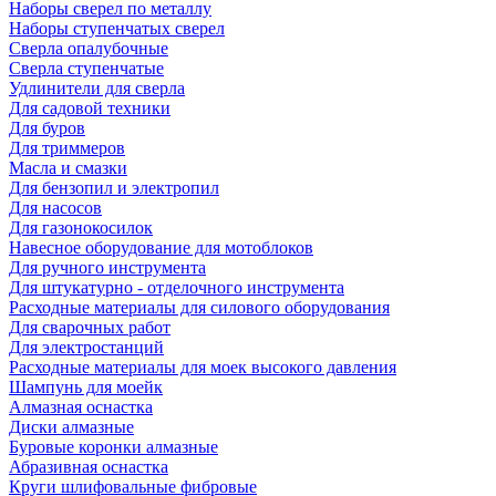
Наборы сверел по металлу
Наборы ступенчатых сверел
Сверла опалубочные
Сверла ступенчатые
Удлинители для сверла
Для садовой техники
Для буров
Для триммеров
Масла и смазки
Для бензопил и электропил
Для насосов
Для газонокосилок
Навесное оборудование для мотоблоков
Для ручного инструмента
Для штукатурно - отделочного инструмента
Расходные материалы для силового оборудования
Для сварочных работ
Для электростанций
Расходные материалы для моек высокого давления
Шампунь для моейк
Алмазная оснастка
Диски алмазные
Буровые коронки алмазные
Абразивная оснастка
Круги шлифовальные фибровые