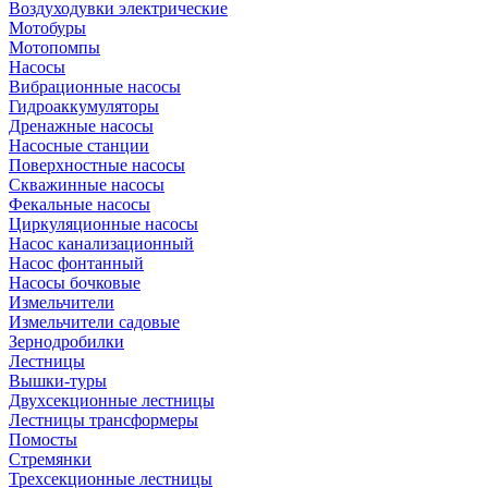
Воздуходувки электрические
Мотобуры
Мотопомпы
Насосы
Вибрационные насосы
Гидроаккумуляторы
Дренажные насосы
Насосные станции
Поверхностные насосы
Скважинные насосы
Фекальные насосы
Циркуляционные насосы
Насос канализационный
Насос фонтанный
Насосы бочковые
Измельчители
Измельчители садовые
Зернодробилки
Лестницы
Вышки-туры
Двухсекционные лестницы
Лестницы трансформеры
Помосты
Стремянки
Трехсекционные лестницы