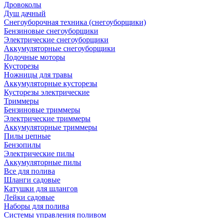
Дровоколы
Душ дачный
Снегоуборочная техника (снегоуборщики)
Бензиновые снегоуборщики
Электрические снегоуборщики
Аккумуляторные снегоуборщики
Лодочные моторы
Кусторезы
Ножницы для травы
Аккумуляторные кусторезы
Кусторезы электрические
Триммеры
Бензиновые триммеры
Электрические триммеры
Аккумуляторные триммеры
Пилы цепные
Бензопилы
Электрические пилы
Аккумуляторные пилы
Все для полива
Шланги садовые
Катушки для шлангов
Лейки садовые
Наборы для полива
Системы управления поливом