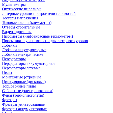
Мультиметры
Оптические нивелиры
Лазерные уровни построители плоскостей
Тестеры напряжения
Токовые клещи (клемметры)
Отвесы строительные
Видеоэндоскопы
Пирометры (инфракрасные термометры)
Приемники луча и мишени для лазерного уровня
Лобзики
Лобзики аккумуляторные
Лобзики электричесике
Перфораторы
Перфораторы аккумуляторные
Перфораторы сетевые
Пилы
Монтажные (отрезные)
Циркулярные (дисковые)
Торцовочные пилы
Сабельные (электроножовки)
Фены (термопистолеты)
Фрезеры
Фрезеры универсальные
Фрезеры аккумуляторные