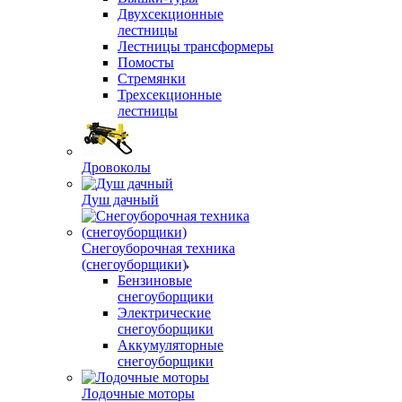
Двухсекционные
лестницы
Лестницы трансформеры
Помосты
Стремянки
Трехсекционные
лестницы
Дровоколы
Душ дачный
Снегоуборочная техника
(снегоуборщики)
Бензиновые
снегоуборщики
Электрические
снегоуборщики
Аккумуляторные
снегоуборщики
Лодочные моторы