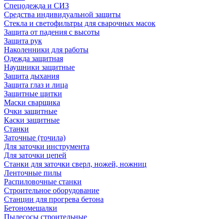
Спецодежда и СИЗ
Средства индивидуальной защиты
Стекла и светофильтры для сварочных масок
Защита от падения с высоты
Защита рук
Наколенники для работы
Одежда защитная
Наушники защитные
Защита дыхания
Защита глаз и лица
Защитные щитки
Маски сварщика
Очки защитные
Каски защитные
Станки
Заточные (точила)
Для заточки инструмента
Для заточки цепей
Станки для заточки сверл, ножей, ножниц
Ленточные пилы
Распиловочные станки
Строительное оборудование
Станции для прогрева бетона
Бетономешалки
Пылесосы строительные