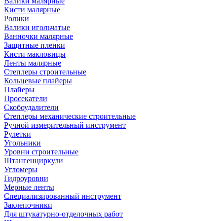
Валики малярные
Кисти малярные
Ролики
Валики игольчатые
Ванночки малярные
Защитные пленки
Кисти макловицы
Ленты малярные
Степлеры строительные
Кольцевые плайеры
Плайеры
Просекатели
Скобоудалители
Степлеры механические строительные
Ручной измерительный инструмент
Рулетки
Угольники
Уровни строительные
Штангенциркули
Угломеры
Гидроуровни
Мерные ленты
Специализированный инструмент
Заклепочники
Для штукатурно-отделочных работ