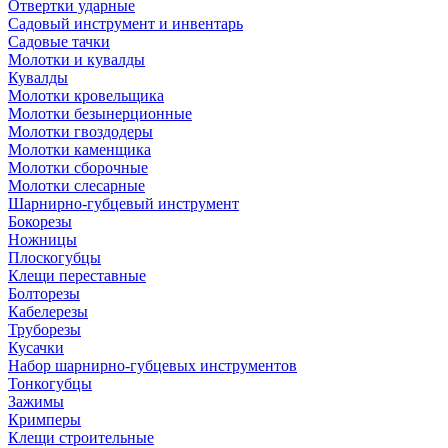
Отвертки ударные
Садовый инструмент и инвентарь
Садовые тачки
Молотки и кувалды
Кувалды
Молотки кровельщика
Молотки безынерционные
Молотки гвоздодеры
Молотки каменщика
Молотки сборочные
Молотки слесарные
Шарнирно-губцевый инструмент
Бокорезы
Ножницы
Плоскогубцы
Клещи переставные
Болторезы
Кабелерезы
Труборезы
Кусачки
Набор шарнирно-губцевых инструментов
Тонкогубцы
Зажимы
Кримперы
Клещи строительные