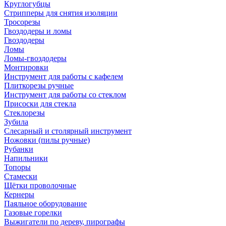
Круглогубцы
Стрипперы для снятия изоляции
Тросорезы
Гвоздодеры и ломы
Гвоздодеры
Ломы
Ломы-гвоздодеры
Монтировки
Инструмент для работы с кафелем
Плиткорезы ручные
Инструмент для работы со стеклом
Присоски для стекла
Стеклорезы
Зубила
Слесарный и столярный инструмент
Ножовки (пилы ручные)
Рубанки
Напильники
Топоры
Стамески
Щётки проволочные
Кернеры
Паяльное оборудование
Газовые горелки
Выжигатели по дереву, пирографы